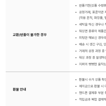
반품기한(상품 수령후
공정거래, 표준약관 
(착용 흔적, 화장품, 
세탁을 하신 경우나 
워싱면 종류의 제품은
교환/반품이 불가한 경우
피팅만 해보신 경우라
배송 시 생긴 구김,
거래처 공정 과정 중
워싱 과정 중 발생하
지퍼의 뻣뻣한 움직임
환불시 수거 상품 확
예치금으로 환불 시 
환불 안내
핸드폰 결제후 부분 
적립금과 복합 결제하