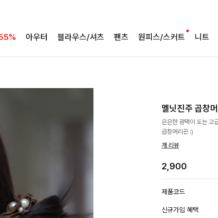
55%
아우터
블라우스/셔츠
팬츠
원피스/스커트
니트
멜닛진주 곱창
은은한 광택이 도는 고
곱창머리끈 :)
개 리뷰
2,900
제품코드
신규가입 혜택