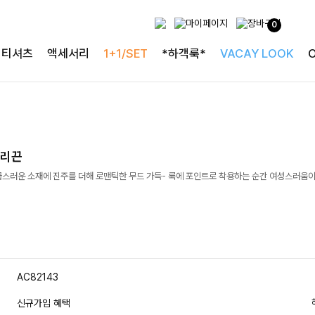
0
티셔츠
액세서리
1+1/SET
*하객룩*
VACAY LOOK
머리끈
급스러운 소재에 진주를 더해 로맨틱한 무드 가득- 룩에 포인트로 착용하는 순간 여성스러움
AC82143
신규가입 혜택