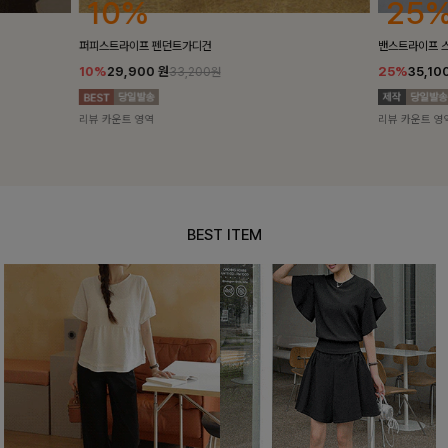
25%
10%
밴스트라이프 스트링원피스
[5천장돌파/C
25%
35,100
원
10%
34,90
46,800원
리뷰 카운트 영역
리뷰 카운트 영
BEST ITEM