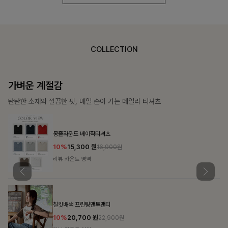
COLLECTION
가장 쉬운 코디
특별한 날부터 일상까지 함께하는 룩
쥬빌스트링 포켓원피스
17%
48,900
원
58,900원
리뷰 카운트 영역
블룬티 나시원피스+셔츠SET
15%
31,900
원
37,500원