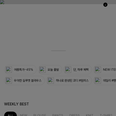
0
03
33
여름특가~45%
오늘 출발
단, 하루 혜택
NEW IT
우아한 실루엣 블라우스
하나로 완성된 코디 #원피스
데일리 #
WEEKLY BEST
NEW
BLOUSE
PANTS
DRESS
KNIT
T-SHIRT
ALL