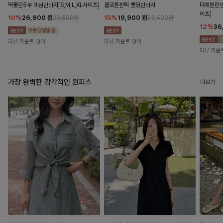
딱좋은5부 데님반바지[S,M,L,XL사이즈]
쿨코튼핀턱 밴딩반바지
더예쁜린넨
이즈]
10%
26,900
원
15%
19,900
원
29,800원
23,400원
12%
36
리뷰 카운트 영역
리뷰 카운트 영역
리뷰 카운
가장 완벽한 감각적인 원피스
더보기