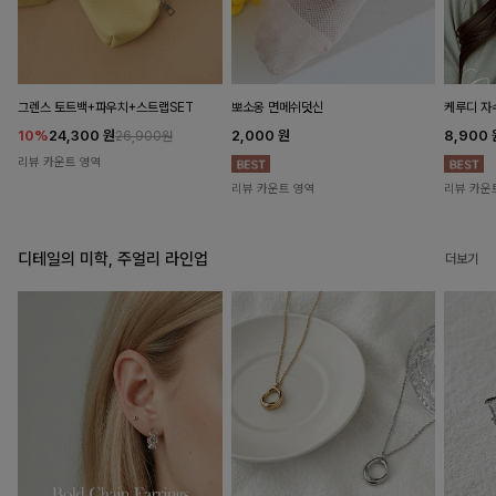
뽀소옹 면메쉬덧신
그렌스 토트백+파우치+스트랩SET
케루디 자
2,000
원
10%
24,300
원
8,900
26,900원
리뷰 카운트 영역
리뷰 카운트 영역
리뷰 카운
디테일의 미학, 주얼리 라인업
더보기