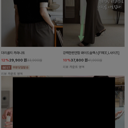
더리골지 카라니트
강력한편안함 와이드슬랙스[FREE,L사이즈]
12%
29,900
원
10%
37,800
원
33,900원
41,900원
리뷰 카운트 영역
리뷰 카운트 영역