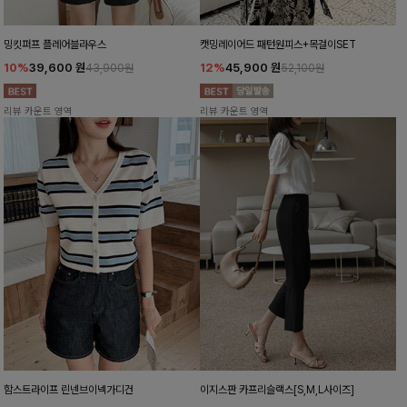
밍킷퍼프 플레어블라우스
캣밍레이어드 패턴원피스+목걸이SET
10%
39,600
원
12%
45,900
원
43,900원
52,100원
리뷰 카운트 영역
리뷰 카운트 영역
함스트라이프 린넨브이넥가디건
이지스판 카프리슬랙스[S,M,L사이즈]