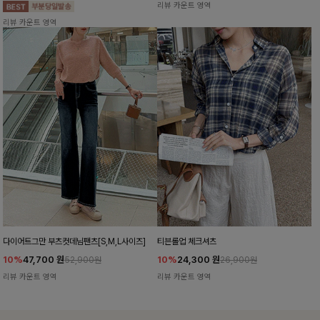
리뷰 카운트 영역
리뷰 카운트 영역
다이어트그만 부츠컷데님팬츠[S,M,L사이즈]
티븐롤업 체크셔츠
10%
47,700
원
10%
24,300
원
52,900원
26,900원
리뷰 카운트 영역
리뷰 카운트 영역