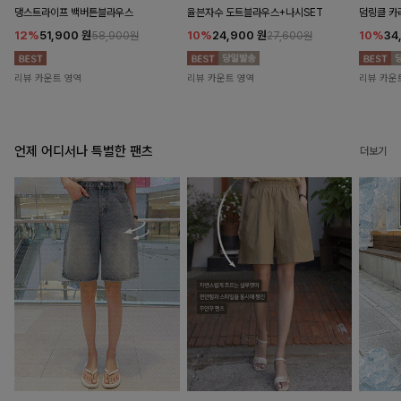
댕스트라이프 백버튼블라우스
율븐자수 도트블라우스+나시SET
덤링클 카
12%
51,900
원
10%
24,900
원
10%
34
58,900원
27,600원
리뷰 카운트 영역
리뷰 카운트 영역
리뷰 카운
언제 어디서나 특별한 팬츠
더보기