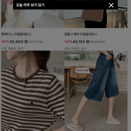
오늘 하루 보지 않기
펌레이스 리본블라우스
럽틸스퀘어 리본블라우스
10%
39,600
원
10%
44,100
원
43,900원
48,900원
리뷰 카운트 영역
리뷰 카운트 영역