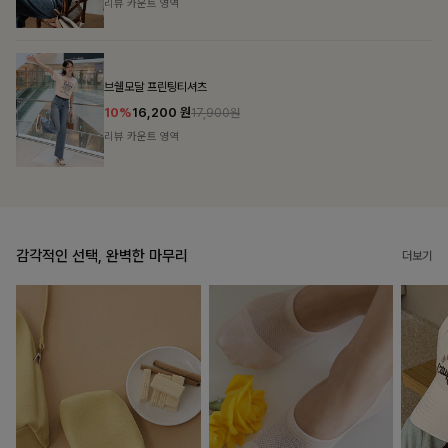
리뷰 카운트 영역
캣시어서커 버튼카라원피스+벨트SET
16%
79,900
원
95,100원
리뷰 카운트 영역
감각적인 선택, 완벽한 마무리
더보기