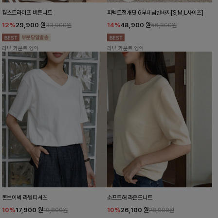
월스트라이프 버튼니트
퍼펙트절개핏 6부데님반바지[S,M,L사이즈]
12%
29,900
원
14%
48,900
원
33,900원
56,800원
리뷰 카운트 영역
리뷰 카운트 영역
콘브이넥 라벨티셔츠
소프트해 라운드니트
10%
17,900
원
10%
26,100
원
19,800원
28,900원