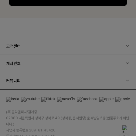
고객센터
계좌번호
커뮤니티
(주)클릭앤퍼니/김예중
02880 서울특별시 성북구 성북로 49 (성북동, 운석빌딩) 운석빌딩 5층(반품주소가 아닙
니다.)
사업자 등록번호 209-81-43420