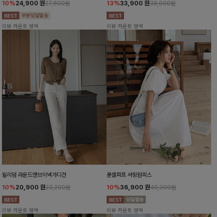
10%
24,900
원
13%
33,900
원
27,600원
38,900원
리뷰 카운트 영역
리뷰 카운트 영역
윌리덤 라운드앤브이넥가디건
룬셀퍼프 셔링원피스
10%
20,900
원
10%
36,900
원
23,200원
40,900원
리뷰 카운트 영역
리뷰 카운트 영역