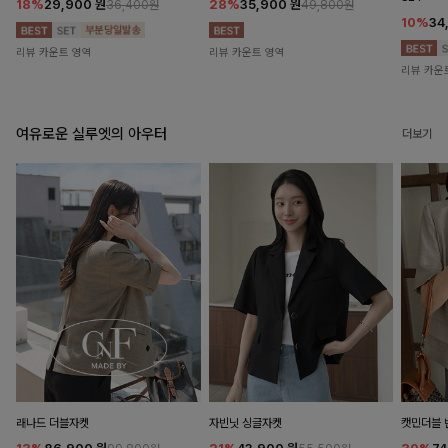
18%
29,900
원
28%
35,900
원
36,400원
49,800원
10%
34
리뷰 카운트 영역
리뷰 카운트 영역
리뷰 카운
여유로운 실루엣의 아우터
더보기
래나드 더블자켓
자빈닛 싱글자켓
캣민더블 