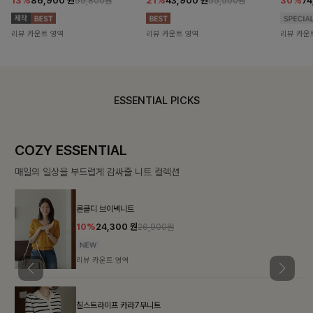
13%
86,900
원
21%
43,900
원
30%
7
99,800원
55,500원
리뷰 카운트 영역
리뷰 카운트 영역
리뷰 카운
ESSENTIAL PICKS
COZY ESSENTIAL
매일의 일상을 부드럽게 감싸줄 니트 컬렉션
론클디 브이넥니트
10%
24,300
원
26,900원
리뷰 카운트 영역
칠스트라이프 카라7부니트