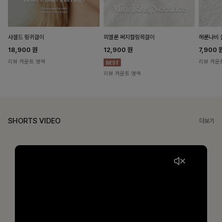
헤룬나비 
사셀드 링귀걸이
피엘룬 써지컬링목걸이
7,900
18,900
원
12,900
원
리뷰 카운
리뷰 카운트 영역
리뷰 카운트 영역
SHORTS VIDEO
더보기