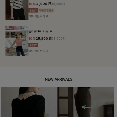
10%
31,900
원
35,400원
리뷰 카운트 영역
셀드펜던트 7부니트
10%
25,800
원
28,600원
리뷰 카운트 영역
NEW ARRIVALS