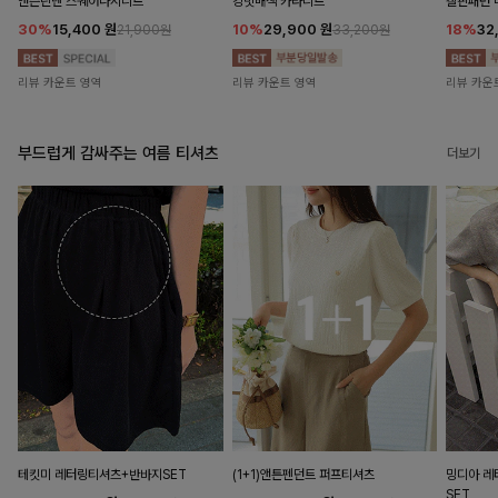
앤즌린넨 스퀘어나시니트
킹밋배색 카라니트
캘핀패턴 
30%
15,400
원
10%
29,900
원
18%
32
21,900원
33,200원
리뷰 카운트 영역
리뷰 카운트 영역
리뷰 카운
부드럽게 감싸주는 여름 티셔츠
더보기
테킷미 레터링티셔츠+반바지SET
(1+1)앤튼펜던트 퍼프티셔츠
밍디아 
SET