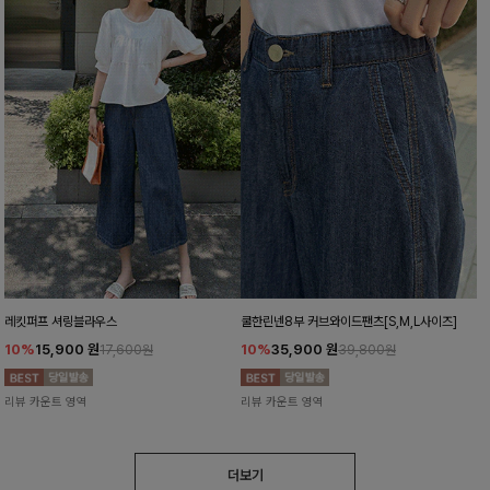
레킷퍼프 셔링블라우스
쿨한린넨8부 커브와이드팬츠[S,M,L사이즈]
10%
15,900
원
10%
35,900
원
17,600원
39,800원
리뷰 카운트 영역
리뷰 카운트 영역
더보기