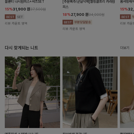
블룬티 나시원피스+셔츠SET
[주문폭주/군살삭제]젤링클프리 카라원
롬셔링배
피스
15%
31,900
원
15%
32
37,500원
18%
27,900
원
34,000원
리뷰 카운트 영역
리뷰 카운
리뷰 카운트 영역
다시 찾게되는 니트
더보기