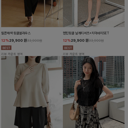
릴픈배색 링클블라우스
헨틴링클 날개티셔츠+치마바지SET
12%
29,900
원
12%
29,900
원
33,900원
33,900원
리뷰 카운트 영역
리뷰 카운트 영역