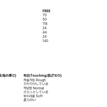
FREE
70
50
118
24
44
24
140
s/生地の厚さ)
촉감
(Touching/肌ざわり)
까슬거림
Rough
カサカサしている
적당함
Normal
さらっとしている
부드러움
Soft
柔らかい