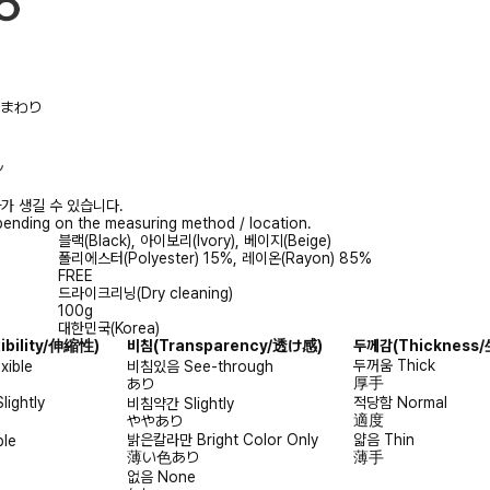
/胸まわり
ル
가 생길 수 있습니다.
ending on the measuring method / location.
블랙(Black), 아이보리(Ivory), 베이지(Beige)
폴리에스터(Polyester) 15%, 레이온(Rayon) 85%
FREE
드라이크리닝(Dry cleaning)
100g
대한민국(Korea)
xibility/伸縮性)
비침
(Transparency/透け感)
두께감
(Thicknes
두꺼움
Thick
exible
비침있음
See-through
厚手
あり
Slightly
적당함
Normal
비침약간
Slightly
適度
ややあり
밝은칼라만
Bright Color Only
얇음
Thin
ble
薄い色あり
薄手
없음
None