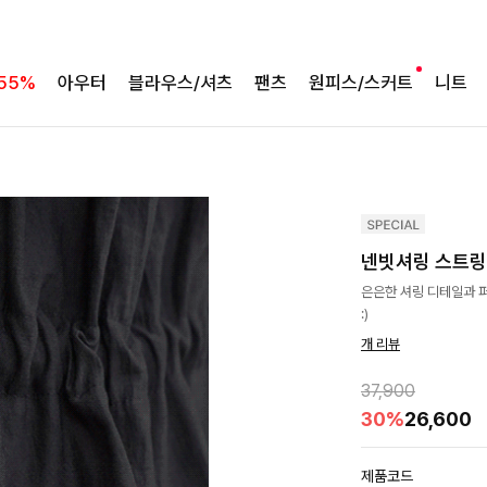
55%
아우터
블라우스/셔츠
팬츠
원피스/스커트
니트
넨빗셔링 스트
은은한 셔링 디테일과 
:)
개 리뷰
37,900
30%
26,600
제품코드