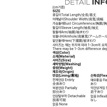
(cm기준)
SIZE
총길이
Total Length/全長/着丈
어깨넓이
Shoulder Width/肩寬/肩幅
가슴둘레
Bust Circumference/胸圍
팔길이
Sleeve Length/袖長/袖丈
팔둘레
Arm/袖圍/袖まわり
암홀너비
Armhole/肩腋寬/アームホー
밑단둘레
Hem/下擺圍/裾まわり
사이즈는 재는 위치에 따라 1~3cm의 오차
There may be 1~3cm difference dep
색상(Color)
소재(Material)
사이즈(Size)
세탁방법(Washing)
중량(Weight)
제조국(Origin)
안감
(Lining/裏地)
신축성
(Fle
전체안감
Entirly
매우좋음
Fl
全体あり
あり
부분안감
Partially
약간당겨짐
部分あり
若干あり
안감탈부착
Detachable
없음
Inflexi
脱着可能
なし
없음
None