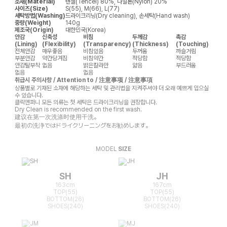
소재(Material)
텐셀(Tencel) 80%, 나일론(Nylon) 20%
사이즈(Size)
S(55), M(66), L(77)
세탁방법(Washing)
드라이크리닝(Dry cleaning), 손세탁(Hand wash)
중량(Weight)
140g
제조국(Origin)
대한민국(Korea)
안감
신축성
비침
두께감
촉감
(Lining)
(Flexibility)
(Transparency)
(Thickness)
(Touching)
전체안감
매우좋음
비침있음
두꺼움
까슬거림
부분안감
약간당겨짐
비침약간
적당함
적당함
안감탈부착
없음
밝은칼라만
얇음
부드러움
없음
없음
취급시 주의사항 / Attention to / 注意事项 / 注意事項
상품별로 기재된 소재에 해당하는 세탁 및 관리법을 지켜주셔야 더 오래 예쁘게 입으실
수 있습니다.
클릭앤퍼니 모든 의류는 첫 세탁은 드라이크리닝을 권장합니다.
Dry Clean is recommended on the first wash.
建议在第一次洗涤时使用干洗。
最初の洗浄ではドライクリーニングをお勧めします。
MODEL
SIZE
SH
JH
163cm
167cm
TOP(55)
TOP(55)
BOTTOM(26)
BOTTOM(26)
SHOES(240)
SHOES(240)