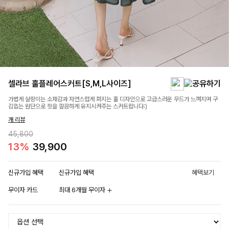
셀라브 훌플레어스커트[S,M,L사이즈]
가볍게 살랑이는 소재감과 자연스럽게 퍼지는 훌 디자인으로 고급스러운 무드가 느껴지며 구
김없는 원단으로 핏을 깔끔하게 유지시켜주는 스커트랍니다:)
개 리뷰
45,800
13%
39,900
신규가입 혜택
신규가입 혜택
혜택보기
무이자 카드
최대 6개월 무이자