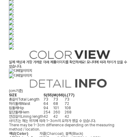
실제 색상과 가장 가까운 아래 제품이미지를 확인하세요! 모니터에 따라 차이가 있을 수
있습니다.
(cm기준)
SIZE
S(55)
M(66)
L(77)
총길이
Total Length
73
73
73
허리둘레
Waist
64
68
72
힙둘레
Hip
94
101
108
밑단둘레
Hem
254
260
268
안감길이
Lining length
42
42
42
사이즈는 재는 위치에 따라 1~3cm의 오차가 생길 수 있습니다.
There may be 1~3cm difference depending on the measuring
method / location.
색상(Color)
챠콜(Charcoal), 블랙(Black)