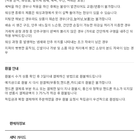
(착용 흔적, 화장품, 탈취제 냄새, 세탁, 수선, 택훼손 포함)
세탁을 하신 경우나 착용을 하신 후에는 불량이 발견되어도 교환/반품이 불가합니다.
워싱면 종류의 제품은 워싱과정에서 옷이 살짝 돌아가는 현상이 있을 수 있습니다.
피팅만 해보신 경우라도 상품이 훼손된 경우(구김,늘어남,보풀)는 불가합니다.
배송 시 생긴 구김, 단추 바느질의 느슨함, 간단한 손질이 가능한 마감실 처리가 미흡한 경우
거래처 공정 과정 중 단추구멍이 완벽히 뚫리지 않은 경우 (가위로 간단하게 구멍을 내주신 뒤
착용 부탁드립니다)
워싱 과정 중 발생하는 냄새와 단추 위치를 나타내는 초크 자국이 남은 경우
지퍼의 뻣뻣한 움직임, 신발이나 가방 및 소품 마감 처리에서 생긴 소량의 본드 자국이 있는 경
우
환불 안내
환불시 수거 상품 확인 후 3일이내 결제하신 방법으로 환불해드립니다
예치금으로 환불 시 다시 원결제(무통장,핸드폰,카드)로의 환불은 불가합니다.
핸드폰 결제후 부분 취소 또는 결제한 달이 지나 환불시, 통신사 정책상 핸드폰 취소가 되지않
아 반품시 결제금액의 3.75%가 차감 후 환불됩니다.
적립금과 복합 결제하여 주문하였을 경우 환불 요청시 적립금이 우선적으로 환원됩니다.
판매자정보
세탁 가이드