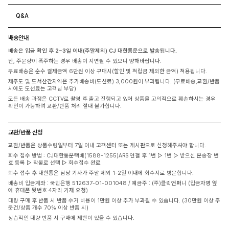
Q&A
배송안내
배송은 입금 확인 후 2~3일 이내(주말제외) CJ 대한통운으로 발송됩니다.
단, 주문량이 폭주하는 경우 배송이 지연될 수 있으니 양해바랍니다.
무료배송은 순수 결제금액 6만원 이상 구매시(할인 및 적립금 제외한 금액) 적용됩니다.
제주도 및 도서산간지역은 추가배송비(도선료) 3,000원이 부과됩니다. (무료배송,교환/반품
시에도 도선료는 고객님 부담)
모든 배송 과정은 CCTV로 촬영 후 출고 진행되고 있어 상품을 고의적으로 훼손하시는 경우
확인이 가능하며 교환/반품 처리 절대 불가합니다.
교환/반품 신청
교환/반품은 상품수령일부터 7일 이내 고객센터 또는 게시판으로 신청해주셔야 합니다.
회수 접수 방법 : CJ대한통운택배(1588-1255)ARS 연결 후 1번 ▷ 1번 ▷ 받으신 운송장 번
호 등록 ▷ 착불로 선택 ▷ 회수접수 완료
회수 접수 후 대한통운 담당 기사가 주말 제외 1-2일 이내에 회수지로 방문합니다.
배송비 입금계좌 : 국민은행 512637-01-001048 / 예금주 : (주)클릭앤퍼니 (입금자명 옆
에 휴대폰 뒷번호 4자리 기재 요청)
대량 구매 후 반품 시 반품 수거 비용이 1만원 이상 추가 부과될 수 있습니다. (30만원 이상 주
문건/상품 개수 70% 이상 반품 시)
상습적인 대량 반품 시 구매에 제한이 있을 수 있습니다.