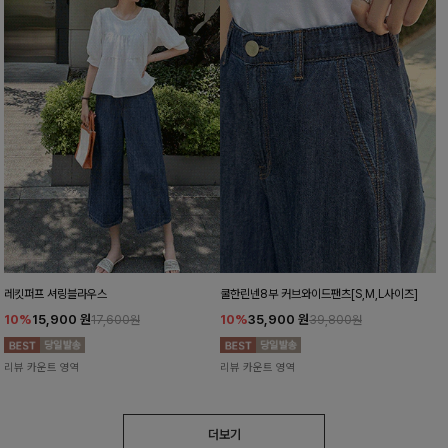
레킷퍼프 셔링블라우스
쿨한린넨8부 커브와이드팬츠[S,M,L사이즈]
10%
15,900
원
10%
35,900
원
17,600원
39,800원
리뷰 카운트 영역
리뷰 카운트 영역
더보기