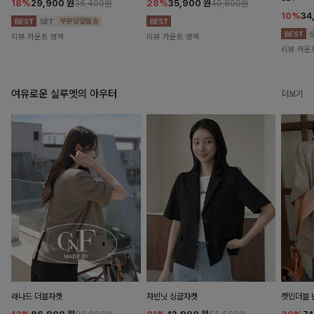
18%
29,900
원
28%
35,900
원
36,400원
49,800원
10%
34
리뷰 카운트 영역
리뷰 카운트 영역
리뷰 카운
여유로운 실루엣의 아우터
더보기
래나드 더블자켓
자빈닛 싱글자켓
캣민더블 