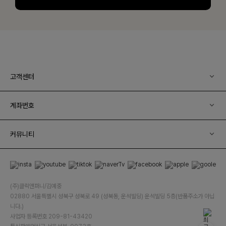
고객센터
계좌번호
커뮤니티
(주)클릭앤퍼니/김예중
02880 서울특별시 성북구 성북로 49 (성북동, 운석빌딩) 운석빌딩 5층(반품주소가 아닙
니다.)
사업자 등록번호 209-81-43420