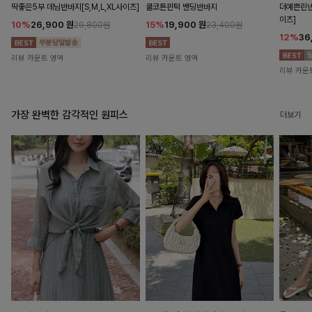
딱좋은5부 데님반바지[S,M,L,XL사이즈]
쿨코튼핀턱 밴딩반바지
더예쁜린넨
이즈]
10%
26,900
원
15%
19,900
원
29,800원
23,400원
12%
36
리뷰 카운트 영역
리뷰 카운트 영역
리뷰 카운
가장 완벽한 감각적인 원피스
더보기