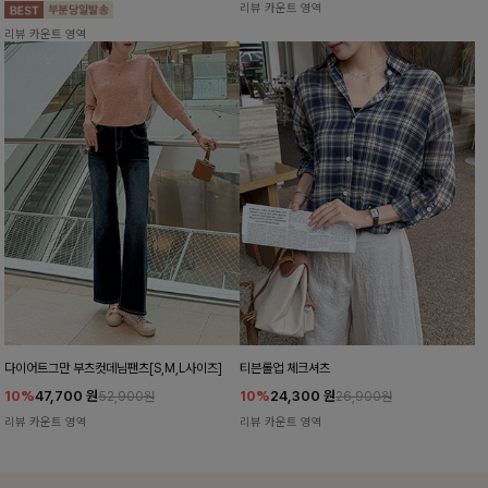
리뷰 카운트 영역
리뷰 카운트 영역
다이어트그만 부츠컷데님팬츠[S,M,L사이즈]
티븐롤업 체크셔츠
10%
47,700
원
10%
24,300
원
52,900원
26,900원
리뷰 카운트 영역
리뷰 카운트 영역