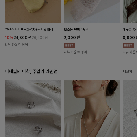
뽀소옹 면메쉬덧신
그렌스 토트백+파우치+스트랩SET
케루디 자
2,000
원
10%
24,300
원
8,900
26,900원
리뷰 카운트 영역
리뷰 카운트 영역
리뷰 카운
디테일의 미학, 주얼리 라인업
더보기