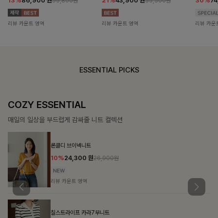
13%
86,900
원
21%
43,900
원
30%
7
99,800원
55,500원
리뷰 카운트 영역
리뷰 카운트 영역
리뷰 카운
ESSENTIAL PICKS
COZY ESSENTIAL
매일의 일상을 부드럽게 감싸줄 니트 컬렉션
론클디 브이넥니트
10%
24,300
원
26,900원
리뷰 카운트 영역
칠스트라이프 카라7부니트