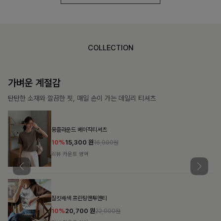
COLLECTION
가장 쉬운 코디
특별한 날부터 일상까지 함께하는 룩
쥬빌스트링 포켓원피스
17%
48,900
원
58,900원
리뷰 카운트 영역
블룬티 나시원피스+셔츠SET
15%
31,900
원
37,500원