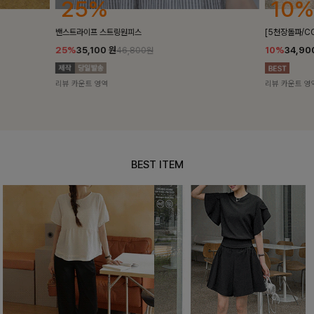
10%
18%
[5천장돌파/COOL]멜틴 퍼프블라우스
켄픈배색 스트
10%
34,900
원
18%
28,8
38,700원
리뷰 카운트 영역
리뷰 카운트 영
BEST ITEM