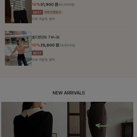
10%
31,900
원
35,400원
리뷰 카운트 영역
셀드펜던트 7부니트
10%
25,800
원
28,600원
리뷰 카운트 영역
NEW ARRIVALS