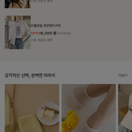
리뷰 카운트 영역
캣시어서커 버튼카라원피스+벨트SET
16%
79,900
원
95,100원
리뷰 카운트 영역
감각적인 선택, 완벽한 마무리
더보기