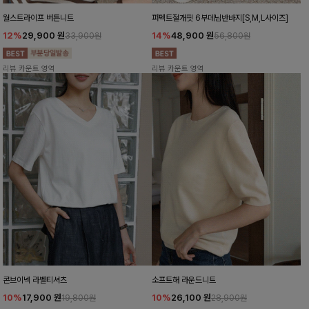
월스트라이프 버튼니트
퍼펙트절개핏 6부데님반바지[S,M,L사이즈]
12%
29,900
원
14%
48,900
원
33,900원
56,800원
리뷰 카운트 영역
리뷰 카운트 영역
콘브이넥 라벨티셔츠
소프트해 라운드니트
10%
17,900
원
10%
26,100
원
19,800원
28,900원