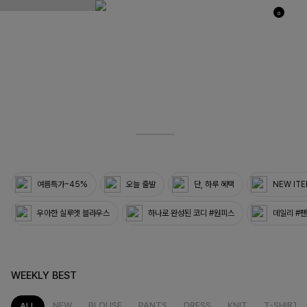
0
03
33
여름특가~45%
오늘 출발
단, 하루 혜택
NEW IT
우아한 실루엣 블라우스
하나로 완성된 코디 #원피스
데일리 #
WEEKLY BEST
NEW
BLOUSE
PANTS
DRESS
KNIT
T-SHIRT
ALL