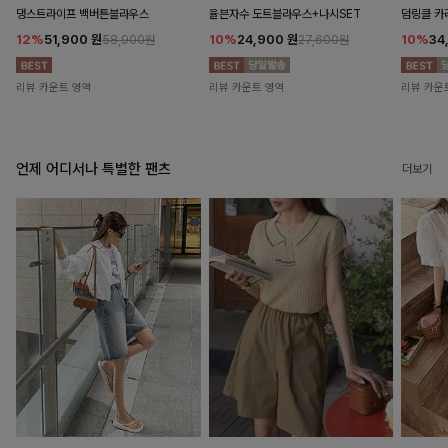
댕스트라이프 백버튼블라우스
율븐자수 도트블라우스+나시SET
덤링클 카
12%
51,900
원
10%
24,900
원
10%
34
58,900원
27,600원
리뷰 카운트 영역
리뷰 카운트 영역
리뷰 카운
언제 어디서나 특별한 팬츠
더보기