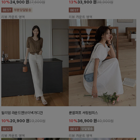
10%
24,900
원
13%
33,900
원
27,600원
38,900원
리뷰 카운트 영역
리뷰 카운트 영역
윌리덤 라운드앤브이넥가디건
룬셀퍼프 셔링원피스
10%
20,900
원
10%
36,900
원
23,200원
40,900원
리뷰 카운트 영역
리뷰 카운트 영역