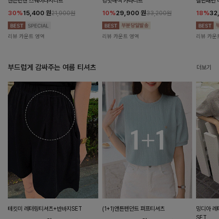
앤즌린넨 스퀘어나시니트
킹밋배색 카라니트
캘핀패턴 
30%
15,400
원
10%
29,900
원
18%
32
21,900원
33,200원
리뷰 카운트 영역
리뷰 카운트 영역
리뷰 카운
부드럽게 감싸주는 여름 티셔츠
더보기
테킷미 레터링티셔츠+반바지SET
(1+1)앤튼펜던트 퍼프티셔츠
밍디아 
SET