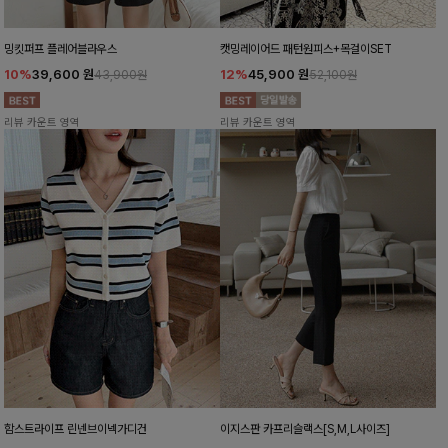
밍킷퍼프 플레어블라우스
캣밍레이어드 패턴원피스+목걸이SET
10%
39,600
원
12%
45,900
원
43,900원
52,100원
리뷰 카운트 영역
리뷰 카운트 영역
함스트라이프 린넨브이넥가디건
이지스판 카프리슬랙스[S,M,L사이즈]