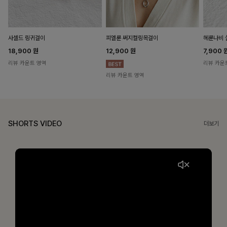
헤룬나비 
사셀드 링귀걸이
피엘룬 써지컬링목걸이
7,900
18,900
원
12,900
원
리뷰 카운
리뷰 카운트 영역
리뷰 카운트 영역
SHORTS VIDEO
더보기