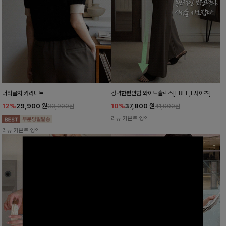
더리골지 카라니트
강력한편안함 와이드슬랙스[FREE,L사이즈]
12%
29,900
원
10%
37,800
원
33,900원
41,900원
리뷰 카운트 영역
리뷰 카운트 영역