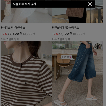
오늘 하루 보지 않기
펌레이스 리본블라우스
럽틸스퀘어 리본블라우스
10%
39,600
원
10%
44,100
원
43,900원
48,900원
리뷰 카운트 영역
리뷰 카운트 영역