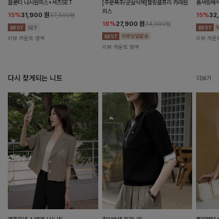
블룬티 나시원피스+셔츠SET
[주문폭주/군살삭제]젤링클프리 카라원
롬셔링배
피스
15%
31,900
원
15%
32
37,500원
18%
27,900
원
34,000원
리뷰 카운트 영역
리뷰 카운
리뷰 카운트 영역
다시 찾게되는 니트
더보기