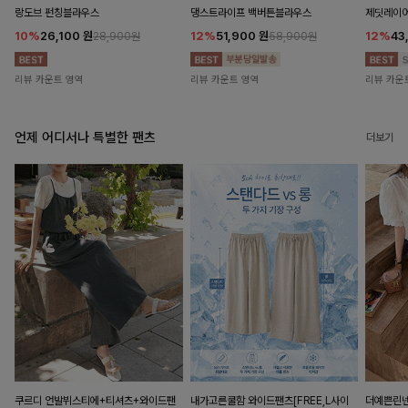
랑도브 펀칭블라우스
댕스트라이프 백버튼블라우스
제딧레이어
10%
26,100
원
12%
51,900
원
12%
43
28,900원
58,900원
리뷰 카운트 영역
리뷰 카운트 영역
리뷰 카운
언제 어디서나 특별한 팬츠
더보기
쿠르디 언발뷔스티에+티셔츠+와이드팬
내가고른쿨함 와이드팬츠[FREE,L사이
더예쁜린넨