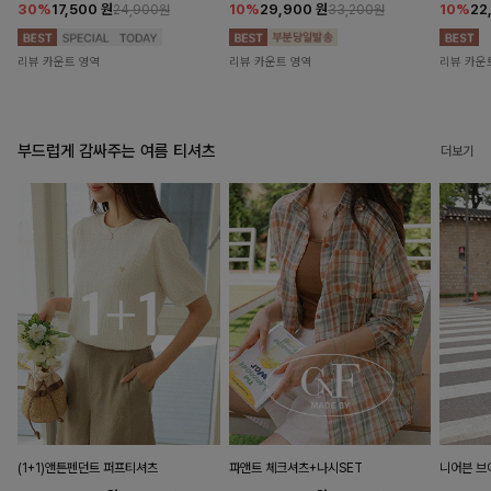
30%
17,500
원
10%
29,900
원
10%
22
24,900원
33,200원
리뷰 카운트 영역
리뷰 카운트 영역
리뷰 카운
부드럽게 감싸주는 여름 티셔츠
더보기
(1+1)앤튼펜던트 퍼프티셔츠
파앤트 체크셔츠+나시SET
니어븐 브