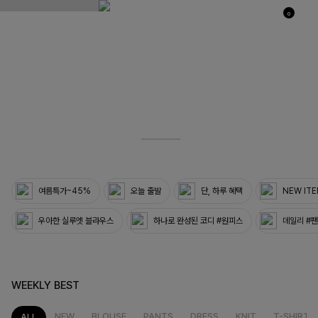
0
03
33
여름특가~45%
오늘 출발
단, 하루 혜택
NEW IT
우아한 실루엣 블라우스
하나로 완성된 코디 #원피스
데일리 #
WEEKLY BEST
NEW
BLOUSE
PANTS
DRESS
KNIT
T-SHIRT
ALL