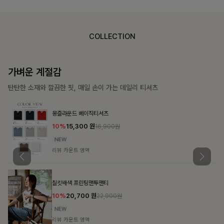
COLLECTION
가장 쉬운 코디
특별한 날부터 일상까지 함께하는 룩
큐플리츠 블라우스+스커트+벨트SET
10%
57,600
원
63,900원
리뷰 카운트 영역
밴스트라이프 스트링원피스
25%
35,100
원
46,800원
리뷰 카운트 영역