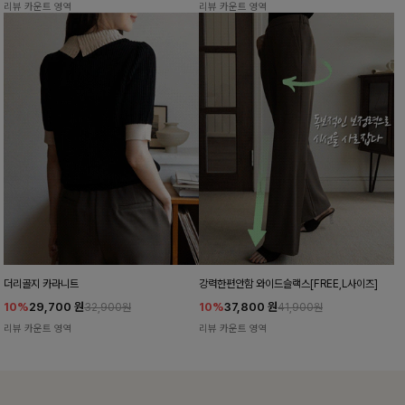
리뷰 카운트 영역
리뷰 카운트 영역
더리골지 카라니트
강력한편안함 와이드슬랙스[FREE,L사이즈]
10%
29,700
원
10%
37,800
원
32,900원
41,900원
리뷰 카운트 영역
리뷰 카운트 영역