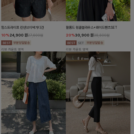
함스트라이프 린넨브이넥가디건
팔롬드 링클블라우스+와이드팬츠SET
10%
24,900
원
20%
30,900
원
27,600원
38,600원
리뷰 카운트 영역
리뷰 카운트 영역