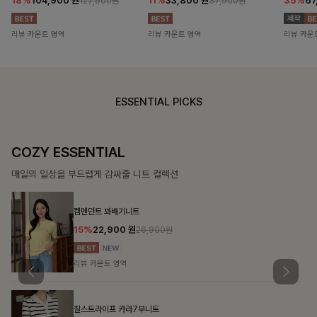
18%
104,900
원
11%
33,800
원
35%
67
127,900원
37,900원
리뷰 카운트 영역
리뷰 카운트 영역
리뷰 카운
ESSENTIAL PICKS
COZY ESSENTIAL
매일의 일상을 부드럽게 감싸줄 니트 컬렉션
켐펜던트 꽈배기니트
15%
22,900
원
26,900원
리뷰 카운트 영역
칠스트라이프 카라7부니트