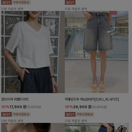
리뷰 카운트 영역
리뷰 카운트 영역
콘브이넥 라벨티셔츠
딱좋은5부 데님반바지[S,M,L,XL사이즈]
10%
17,900
원
10%
26,900
원
19,800원
29,800원
리뷰 카운트 영역
리뷰 카운트 영역