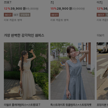
츠SET
즈]
이즈]
12%
39,900
원
15%
28,900
원
12%
36
45,300원
33,900원
리뷰 카운트 영역
리뷰 카운트 영역
리뷰 카운
가장 완벽한 감각적인 원피스
더보기
리월르 플레어원피스+스트랩SET
특스트라이프 링클원피스+스트링자켓
초밍리본 