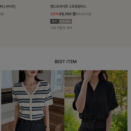
밴스트라이프 스트링원피스
쥬린레이스 카
25%
35,100
원
12%
34,90
46,800원
리뷰 카운트 영역
리뷰 카운트 영
BEST ITEM