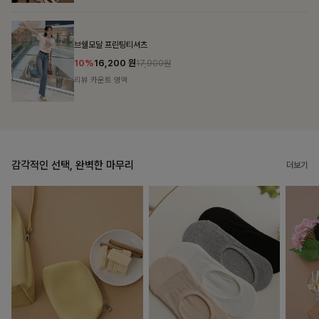
룬셀퍼프 셔링원피스
10%
36,900
원
40,900원
리뷰 카운트 영역
감각적인 선택, 완벽한 마무리
더보기