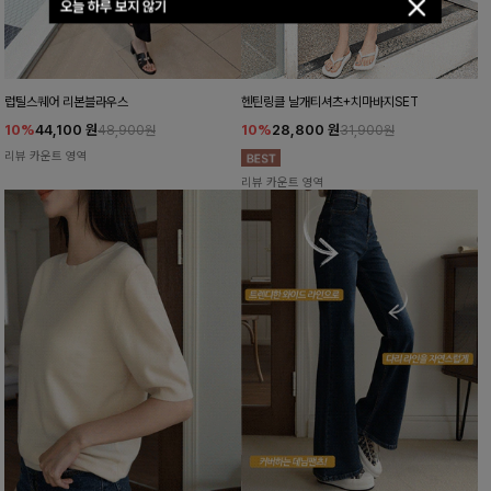
오늘 하루 보지 않기
럽틸스퀘어 리본블라우스
헨틴링클 날개티셔츠+치마바지SET
10%
44,100
원
10%
28,800
원
48,900원
31,900원
리뷰 카운트 영역
리뷰 카운트 영역