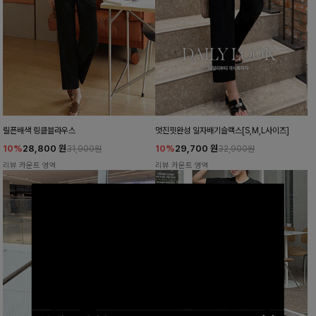
릴픈배색 링클블라우스
멋진핏완성 일자배기슬랙스[S,M,L사이즈]
10%
28,800
원
10%
29,700
원
31,900원
32,900원
리뷰 카운트 영역
리뷰 카운트 영역