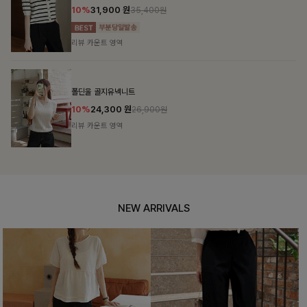
10%
31,900
원
35,400원
리뷰 카운트 영역
폴딘울 골지유넥니트
10%
24,300
원
26,900원
리뷰 카운트 영역
NEW ARRIVALS