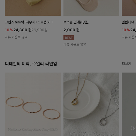
뽀소옹 면메쉬덧신
그렌스 토트백+파우치+스트랩SET
밀핀배색 
2,000
원
10%
24,300
원
10%
24
26,900원
리뷰 카운트 영역
리뷰 카운
리뷰 카운트 영역
디테일의 미학, 주얼리 라인업
더보기