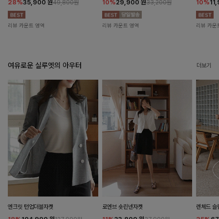
28%
35,900
원
10%
29,900
원
10%
11
49,800원
33,200원
리뷰 카운트 영역
리뷰 카운트 영역
리뷰 카운
여유로운 실루엣의 아우터
더보기
엔크릿 턴업더블자켓
로엔브 숏린넨자켓
렌체드 슬