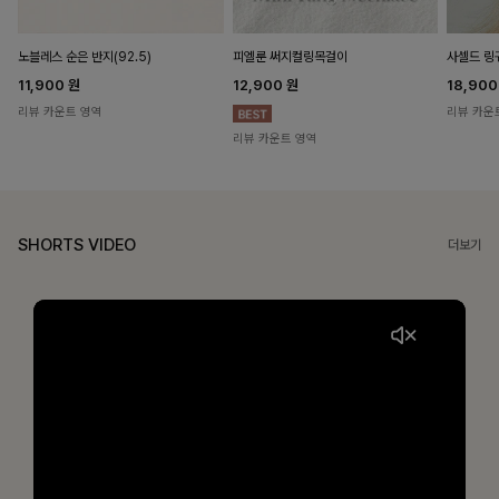
노블레스 순은 반지(92.5)
피엘룬 써지컬링목걸이
사셀드 링
11,900
원
12,900
원
18,90
리뷰 카운트 영역
리뷰 카운
리뷰 카운트 영역
SHORTS VIDEO
더보기