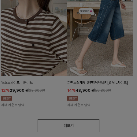
월스트라이프 버튼니트
퍼펙트절개핏 6부데님반바지[S,M,L사이즈]
12%
29,900
원
14%
48,900
원
33,900원
56,800원
리뷰 카운트 영역
리뷰 카운트 영역
더보기