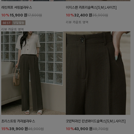
레킷퍼프 셔링블라우스
이지스판 카프리슬랙스[S,M,L사이즈]
10%
15,900
원
10%
32,400
원
17,600원
35,900원
리뷰 카운트 영역
리뷰 카운트 영역
초리스트링 카라블라우스
굿핀턱라인 린넨와이드슬랙스[S,M,L사이즈]
15%
39,900
원
10%
43,900
원
46,900원
48,700원