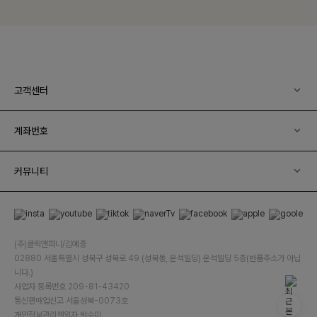
고객센터
계좌번호
커뮤니티
(주)클릭앤퍼니/김예중
02880 서울특별시 성북구 성북로 49 (성북동, 운석빌딩) 운석빌딩 5층(반품주소가 아닙
니다.)
사업자 등록번호 209-81-43420
통신판매업신고 서울성북-0073호
개인정보관리책임자 박수미