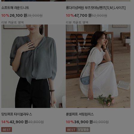
소프트해 라운드니트
롱다리넘버원 부츠컷데님팬츠[S,M,L사이즈]
10%
26,100
원
10%
47,700
원
28,900원
52,900원
리뷰 카운트 영역
리뷰 카운트 영역
밍팃퍼프 타이블라우스
룬셀퍼프 셔링원피스
14%
42,900
원
10%
36,900
원
49,800원
40,900원