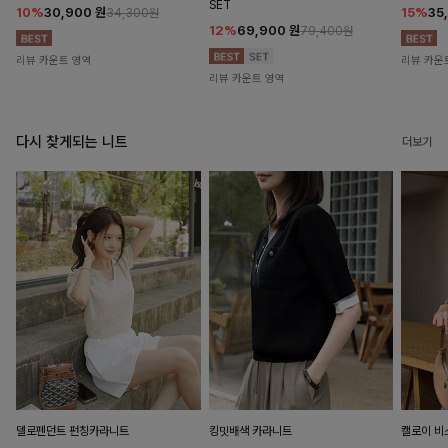
SET
10%
30,900
원
15%
35
34,300원
12%
69,900
원
79,400원
리뷰 카운트 영역
리뷰 카운
리뷰 카운트 영역
다시 찾게되는 니트
더보기
델로펜던트 펀칭카라니트
킹밋배색 카라니트
캘로이 비