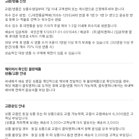
교환/반품 신청
교환/반품은 상품수령일부터 7일 이내 고객센터 또는 게시판으로 신청해주셔야 합니다.
회수 접수 방법 : CJ대한통운택배(1588-1255)ARS 연결 후 1번 ▷ 1번 ▷ 받으신 운송장 번
호 등록 ▷ 착불로 선택 ▷ 회수접수 완료
회수 접수 후 대한통운 담당 기사가 주말 제외 1-2일 이내에 회수지로 방문합니다.
배송비 입금계좌 : 국민은행 512637-01-001048 / 예금주 : (주)클릭앤퍼니 (입금자명 옆
에 휴대폰 뒷번호 4자리 기재 요청)
대량 구매 후 반품 시 반품 수거 비용이 1만원 이상 추가 부과될 수 있습니다. (30만원 이상 주
문건/상품 개수 70% 이상 반품 시)
상습적인 대량 반품 시 구매에 제한이 있을 수 있습니다.
해외에서 확인된 불량제품
반품/교환 안내
국내에서 배송 받은 상품을 개인적으로 해외에 전달하신 후 불량제품으로 확인되었을 경우,
해당 제품이 클릭앤퍼니로 도착된 후에 교환/반품 처리가 가능하며, 클릭앤퍼니에서는 국내택
배비에 한해서 운송비를 부담 합니다
교환운임 안내
상품 교환은 동일 상품 또는 타 상품으로도 교환 가능하며, 교환시 교환배송비 6,000원은 고
객님 부담입니다.
(상품을 저희쪽에 보내는 배송비 3,000+고객님께 다시 발송되는 배송비 3,000)
상품 불량일 경우 : 동일 상품으로 교환시 클릭앤퍼니에서 왕복 운임을 모두 부담합니다.
상품 불량일 경우 : 동일 상품 외 타 상품이나 옵션 변경시 배송비 3,000원 고객님 부담입니