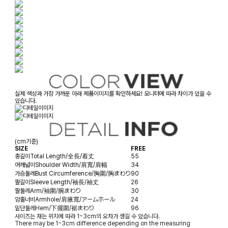
실제 색상과 가장 가까운 아래 제품이미지를 확인하세요! 모니터에 따라 차이가 있을 수
있습니다.
(cm기준)
SIZE
FREE
총길이
Total Length/全長/着丈
55
어깨넓이
Shoulder Width/肩寬/肩幅
34
가슴둘레
Bust Circumference/胸圍/胸まわり
90
팔길이
Sleeve Length/袖長/袖丈
26
팔둘레
Arm/袖圍/腕まわり
30
암홀너비
Armhole/肩腋寬/アームホール
24
밑단둘레
Hem/下擺圍/裾まわり
96
사이즈는 재는 위치에 따라 1~3cm의 오차가 생길 수 있습니다.
There may be 1~3cm difference depending on the measuring