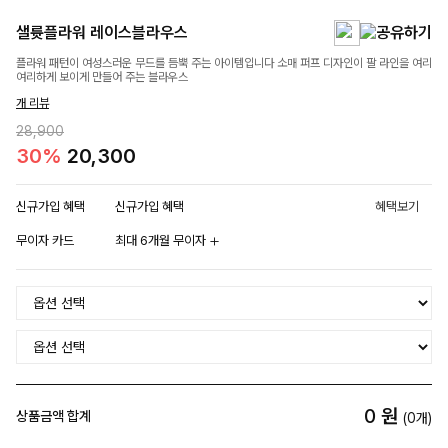
샐륫플라워 레이스블라우스
플라워 패턴이 여성스러운 무드를 듬뿍 주는 아이템입니다 소매 퍼프 디자인이 팔 라인을 여리
여리하게 보이게 만들어 주는 블라우스
개 리뷰
28,900
30%
20,300
신규가입 혜택
신규가입 혜택
혜택보기
무이자 카드
최대 6개월 무이자
0
원
상품금액 합계
(
0
개)