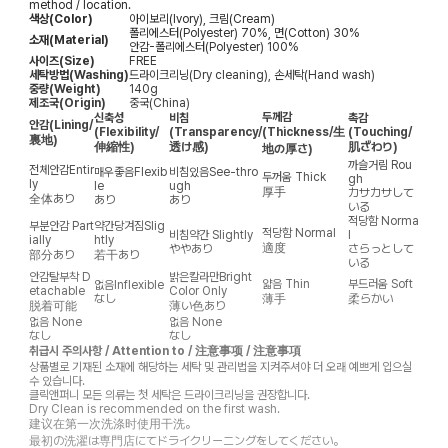
method / location.
색상(Color)
아이보리(Ivory), 크림(Cream)
폴리에스터(Polyester) 70%, 면(Cotton) 30%
소재(Material)
안감-폴리에스터(Polyester) 100%
사이즈(Size)
FREE
세탁방법(Washing)
드라이크리닝(Dry cleaning), 손세탁(Hand wash)
중량(Weight)
140g
제조국(Origin)
중국(China)
두께감
신축성
비침
촉감
안감
(Lining/
(Flexibility/
(Transparency/
(Thickness/生
(Touching/
裏地)
伸縮性)
透け感)
肌ざわり)
地の厚さ)
까슬거림
Rou
전체안감
Entir
매우좋음
Flexib
비침있음
See-thro
두꺼움
Thick
gh
ly
le
ugh
厚手
カサカサして
全体あり
あり
あり
いる
적당함
Norma
부분안감
Part
약간당겨짐
Slig
적당함
Normal
비침약간
Slightly
l
ially
htly
適度
ややあり
さらっとして
部分あり
若干あり
いる
안감탈부착
D
밝은칼라만
Bright
얇음
Thin
부드러움
Soft
없음
Inflexible
etachable
Color Only
なし
薄手
柔らかい
脱着可能
薄い色あり
없음
None
없음
None
なし
なし
취급시 주의사항 / Attention to / 注意事项 / 注意事項
상품별로 기재된 소재에 해당하는 세탁 및 관리법을 지켜주셔야 더 오래 예쁘게 입으실
수 있습니다.
클릭앤퍼니 모든 의류는 첫 세탁은 드라이크리닝을 권장합니다.
Dry Clean is recommended on the first wash.
建议在第一次洗涤时使用干洗。
最初の洗濯は専門店にてドライクリーニングをしてください。