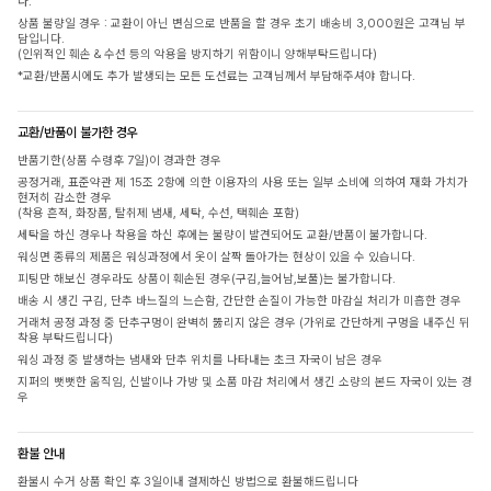
다.
상품 불량일 경우 : 교환이 아닌 변심으로 반품을 할 경우 초기 배송비 3,000원은 고객님 부
담입니다.
(인위적인 훼손 & 수선 등의 악용을 방지하기 위함이니 양해부탁드립니다)
*교환/반품시에도 추가 발생되는 모든 도선료는 고객님께서 부담해주셔야 합니다.
교환/반품이 불가한 경우
반품기한(상품 수령후 7일)이 경과한 경우
공정거래, 표준약관 제 15조 2항에 의한 이용자의 사용 또는 일부 소비에 의하여 재화 가치가
현저히 감소한 경우
(착용 흔적, 화장품, 탈취제 냄새, 세탁, 수선, 택훼손 포함)
세탁을 하신 경우나 착용을 하신 후에는 불량이 발견되어도 교환/반품이 불가합니다.
워싱면 종류의 제품은 워싱과정에서 옷이 살짝 돌아가는 현상이 있을 수 있습니다.
피팅만 해보신 경우라도 상품이 훼손된 경우(구김,늘어남,보풀)는 불가합니다.
배송 시 생긴 구김, 단추 바느질의 느슨함, 간단한 손질이 가능한 마감실 처리가 미흡한 경우
거래처 공정 과정 중 단추구멍이 완벽히 뚫리지 않은 경우 (가위로 간단하게 구멍을 내주신 뒤
착용 부탁드립니다)
워싱 과정 중 발생하는 냄새와 단추 위치를 나타내는 초크 자국이 남은 경우
지퍼의 뻣뻣한 움직임, 신발이나 가방 및 소품 마감 처리에서 생긴 소량의 본드 자국이 있는 경
우
환불 안내
환불시 수거 상품 확인 후 3일이내 결제하신 방법으로 환불해드립니다