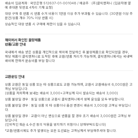
배송비 입금계좌 : 국민은행 512637-01-001048 / 예금주 : (주)클릭앤퍼니 (입금자명 옆
에 휴대폰 뒷번호 4자리 기재 요청)
대량 구매 후 반품 시 반품 수거 비용이 1만원 이상 추가 부과될 수 있습니다. (30만원 이상 주
문건/상품 개수 70% 이상 반품 시)
상습적인 대량 반품 시 구매에 제한이 있을 수 있습니다.
해외에서 확인된 불량제품
반품/교환 안내
국내에서 배송 받은 상품을 개인적으로 해외에 전달하신 후 불량제품으로 확인되었을 경우,
해당 제품이 클릭앤퍼니로 도착된 후에 교환/반품 처리가 가능하며, 클릭앤퍼니에서는 국내택
배비에 한해서 운송비를 부담 합니다
교환운임 안내
상품 교환은 동일 상품 또는 타 상품으로도 교환 가능하며, 교환시 교환배송비 6,000원은 고
객님 부담입니다.
(상품을 저희쪽에 보내는 배송비 3,000+고객님께 다시 발송되는 배송비 3,000)
상품 불량일 경우 : 동일 상품으로 교환시 클릭앤퍼니에서 왕복 운임을 모두 부담합니다.
상품 불량일 경우 : 동일 상품 외 타 상품이나 옵션 변경시 배송비 3,000원 고객님 부담입니
다.
상품 불량일 경우 : 교환이 아닌 변심으로 반품을 할 경우 초기 배송비 3,000원은 고객님 부
담입니다.
(인위적인 훼손 & 수선 등의 악용을 방지하기 위함이니 양해부탁드립니다)
*교환/반품시에도 추가 발생되는 모든 도선료는 고객님께서 부담해주셔야 합니다.