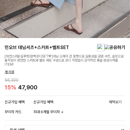
민오브 데님셔츠+스커트+벨트SET
[자연스러운실루엣/완벽코디SET💙]데님 소재의 큰 포켓으로 실용성을 갖춘 셔츠, 슬릿으로
움직임이 편안한 스커트와 벨트 세트 구성으로 코디 걱정없이 감각적인 룩을 완성시켜줄
ITEM!
개 리뷰
56,300
15%
47,900
신규가입 혜택
신규가입 혜택
혜택보기
무이자 카드
최대 6개월 무이자