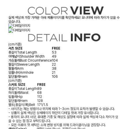
실제 색상과 가장 가까운 아래 제품이미지를 확인하세요! 모니터에 따라 차이가 있을 수
있습니다.
(cm기준)
셔츠 SIZE
FREE
총길이
Total Length
53
어깨넓이
Shoulder Width
49
가슴둘레
Bust Circumference
104
팔길이
Sleeve Length
22
팔둘레
Arm
38
암홀너비
Armhole
21
밑단둘레
Hem
106
(cm기준)
스커트 SIZE
FREE
총길이
Total Length
89
허리둘레
Waist
68
힙둘레
Hip
112
밑단둘레
Hem
128
벨트(총길이/폭)
Belt
171/1.5
- 사이즈는 재는 방법이나 위치에 따라 1~3cm 정도의 오차가 발생할 수 있습니다.
- 상품의 실제 색상은 상세페이지 하단의 디테일 컷과 가장 유사합니다.
- 용자의 모니터 사양, 휴대폰 기종 및 해상도 설정에 따라 실제 색상과 다소 차이가 있
을 수 있는 점 참고 부탁드립니다.
- 모든 의류의 첫 세탁은 소재 변형 방지를 위해 드라이클리닝을 권장합니다.