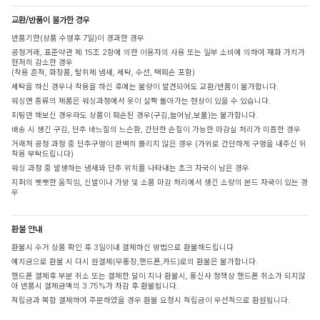
교환/반품이 불가한 경우
반품기한(상품 수령후 7일)이 경과한 경우
공정거래, 표준약관 제 15조 2항에 의한 이용자의 사용 또는 일부 소비에 의하여 재화 가치가
현저히 감소한 경우
(착용 흔적, 화장품, 탈취제 냄새, 세탁, 수선, 택훼손 포함)
세탁을 하신 경우나 착용을 하신 후에는 불량이 발견되어도 교환/반품이 불가합니다.
워싱면 종류의 제품은 워싱과정에서 옷이 살짝 돌아가는 현상이 있을 수 있습니다.
피팅만 해보신 경우라도 상품이 훼손된 경우(구김,늘어남,보풀)는 불가합니다.
배송 시 생긴 구김, 단추 바느질의 느슨함, 간단한 손질이 가능한 마감실 처리가 미흡한 경우
거래처 공정 과정 중 단추구멍이 완벽히 뚫리지 않은 경우 (가위로 간단하게 구멍을 내주신 뒤
착용 부탁드립니다)
워싱 과정 중 발생하는 냄새와 단추 위치를 나타내는 초크 자국이 남은 경우
지퍼의 뻣뻣한 움직임, 신발이나 가방 및 소품 마감 처리에서 생긴 소량의 본드 자국이 있는 경
우
환불 안내
환불시 수거 상품 확인 후 3일이내 결제하신 방법으로 환불해드립니다
예치금으로 환불 시 다시 원결제(무통장,핸드폰,카드)로의 환불은 불가합니다.
핸드폰 결제후 부분 취소 또는 결제한 달이 지나 환불시, 통신사 정책상 핸드폰 취소가 되지않
아 반품시 결제금액의 3.75%가 차감 후 환불됩니다.
적립금과 복합 결제하여 주문하였을 경우 환불 요청시 적립금이 우선적으로 환원됩니다.