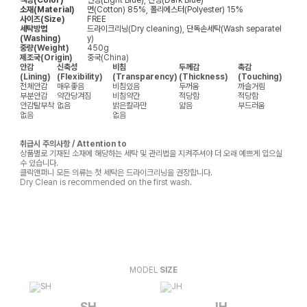
색상(Color)
연청(Light Blue), 진청(Dark Blue)
소재(Material)
면(Cotton) 85%, 폴리에스터(Polyester) 15%
사이즈(Size)
FREE
세탁방법
드라이크리닝(Dry cleaning), 단독손세탁(Wash separatel
(Washing)
y)
중량(Weight)
450g
제조국(Origin)
중국(China)
안감
신축성
비침
두께감
촉감
(Lining)
(Flexibility)
(Transparency)
(Thickness)
(Touching)
전체안감
매우좋음
비침있음
두꺼움
까슬거림
부분안감
약간당겨짐
비침약간
적당함
적당함
안감탈부착
없음
밝은칼라만
얇음
부드러움
없음
없음
취급시 주의사항 / Attention to
상품별로 기재된 소재에 해당하는 세탁 및 관리법을 지켜주셔야 더 오래 예쁘게 입으실
수 있습니다.
클릭앤퍼니 모든 의류는 첫 세탁은 드라이크리닝을 권장합니다.
Dry Clean is recommended on the first wash.
MODEL
SIZE
SH
JH