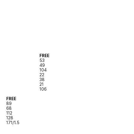
FREE
53
49
104
22
38
21
106
FREE
89
68
112
128
171/1.5