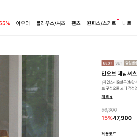
55%
아우터
블라우스/셔츠
팬츠
원피스/스커트
니트
민오브 데님셔츠
[자연스러운실루엣/완벽
트 구성으로 코디 걱정없
개 리뷰
56,300
15%
47,900
제품코드