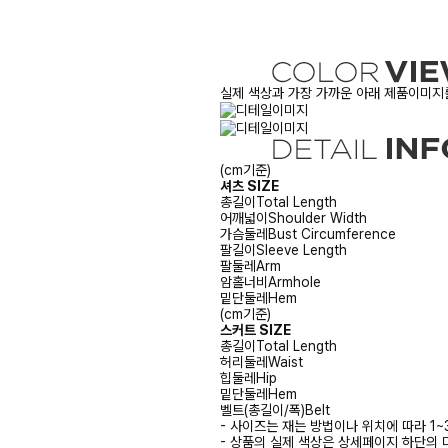
실제 색상과 가장 가까운 아래 제품이미지를
(cm기준)
셔츠 SIZE
총길이
Total Length
어깨넓이
Shoulder Width
가슴둘레
Bust Circumference
팔길이
Sleeve Length
팔둘레
Arm
암홀너비
Armhole
밑단둘레
Hem
(cm기준)
스커트 SIZE
총길이
Total Length
허리둘레
Waist
힙둘레
Hip
밑단둘레
Hem
벨트(총길이/폭)
Belt
- 사이즈는 재는 방법이나 위치에 따라 1~
- 상품의 실제 색상은 상세페이지 하단의 