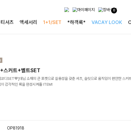
0
티셔츠
액세서리
1+1/SET
*하객룩*
VACAY LOOK
+스커트+벨트SET
코디SET💙]데님 소재의 큰 포켓으로 실용성을 갖춘 셔츠, 슬릿으로 움직임이 편안한 스커트
이 감각적인 룩을 완성시켜줄 ITEM!
OP81918