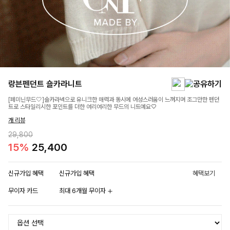
랑븐펜던트 숄카라니트
[페미닌무드🤍]숄카라넥으로 유니크한 매력과 동시에 여성스러움이 느껴지며 조그만한 펜던
트로 스타일리시한 포인트를 더한 여리여리한 무드의 니트예요♡
개 리뷰
29,800
15%
25,400
신규가입 혜택
신규가입 혜택
혜택보기
무이자 카드
최대 6개월 무이자