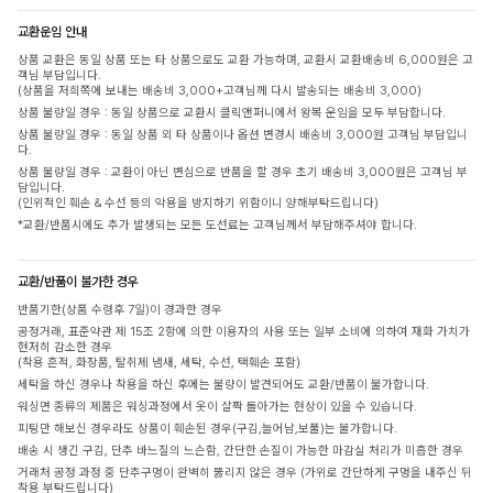
교환운임 안내
상품 교환은 동일 상품 또는 타 상품으로도 교환 가능하며, 교환시 교환배송비 6,000원은 고
객님 부담입니다.
(상품을 저희쪽에 보내는 배송비 3,000+고객님께 다시 발송되는 배송비 3,000)
상품 불량일 경우 : 동일 상품으로 교환시 클릭앤퍼니에서 왕복 운임을 모두 부담합니다.
상품 불량일 경우 : 동일 상품 외 타 상품이나 옵션 변경시 배송비 3,000원 고객님 부담입니
다.
상품 불량일 경우 : 교환이 아닌 변심으로 반품을 할 경우 초기 배송비 3,000원은 고객님 부
담입니다.
(인위적인 훼손 & 수선 등의 악용을 방지하기 위함이니 양해부탁드립니다)
*교환/반품시에도 추가 발생되는 모든 도선료는 고객님께서 부담해주셔야 합니다.
교환/반품이 불가한 경우
반품기한(상품 수령후 7일)이 경과한 경우
공정거래, 표준약관 제 15조 2항에 의한 이용자의 사용 또는 일부 소비에 의하여 재화 가치가
현저히 감소한 경우
(착용 흔적, 화장품, 탈취제 냄새, 세탁, 수선, 택훼손 포함)
세탁을 하신 경우나 착용을 하신 후에는 불량이 발견되어도 교환/반품이 불가합니다.
워싱면 종류의 제품은 워싱과정에서 옷이 살짝 돌아가는 현상이 있을 수 있습니다.
피팅만 해보신 경우라도 상품이 훼손된 경우(구김,늘어남,보풀)는 불가합니다.
배송 시 생긴 구김, 단추 바느질의 느슨함, 간단한 손질이 가능한 마감실 처리가 미흡한 경우
거래처 공정 과정 중 단추구멍이 완벽히 뚫리지 않은 경우 (가위로 간단하게 구멍을 내주신 뒤
착용 부탁드립니다)