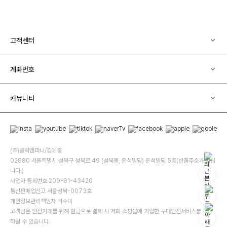
고객센터
계좌번호
커뮤니티
(주)클릭앤퍼니/김예중
02880 서울특별시 성북구 성북로 49 (성북동, 운석빌딩) 운석빌딩 5층(반품주소가 아닙
니다.)
사업자 등록번호 209-81-43420
통신판매업신고 서울성북-0073호
개인정보관리책임자 박수미
고객님은 안전거래를 위해 현금으로 결제 시 저희 소핑몰에 가입한 구매안전서비스를 이용
하실 수 있습니다.