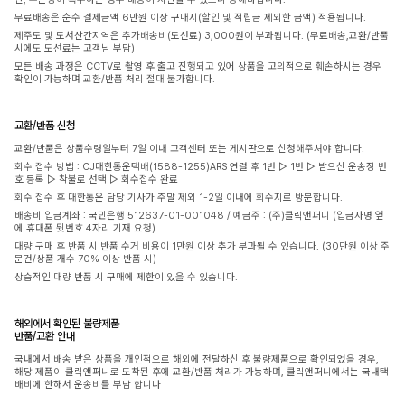
무료배송은 순수 결제금액 6만원 이상 구매시(할인 및 적립금 제외한 금액) 적용됩니다.
제주도 및 도서산간지역은 추가배송비(도선료) 3,000원이 부과됩니다. (무료배송,교환/반품
시에도 도선료는 고객님 부담)
모든 배송 과정은 CCTV로 촬영 후 출고 진행되고 있어 상품을 고의적으로 훼손하시는 경우
확인이 가능하며 교환/반품 처리 절대 불가합니다.
교환/반품 신청
교환/반품은 상품수령일부터 7일 이내 고객센터 또는 게시판으로 신청해주셔야 합니다.
회수 접수 방법 : CJ대한통운택배(1588-1255)ARS 연결 후 1번 ▷ 1번 ▷ 받으신 운송장 번
호 등록 ▷ 착불로 선택 ▷ 회수접수 완료
회수 접수 후 대한통운 담당 기사가 주말 제외 1-2일 이내에 회수지로 방문합니다.
배송비 입금계좌 : 국민은행 512637-01-001048 / 예금주 : (주)클릭앤퍼니 (입금자명 옆
에 휴대폰 뒷번호 4자리 기재 요청)
대량 구매 후 반품 시 반품 수거 비용이 1만원 이상 추가 부과될 수 있습니다. (30만원 이상 주
문건/상품 개수 70% 이상 반품 시)
상습적인 대량 반품 시 구매에 제한이 있을 수 있습니다.
해외에서 확인된 불량제품
반품/교환 안내
국내에서 배송 받은 상품을 개인적으로 해외에 전달하신 후 불량제품으로 확인되었을 경우,
해당 제품이 클릭앤퍼니로 도착된 후에 교환/반품 처리가 가능하며, 클릭앤퍼니에서는 국내택
배비에 한해서 운송비를 부담 합니다