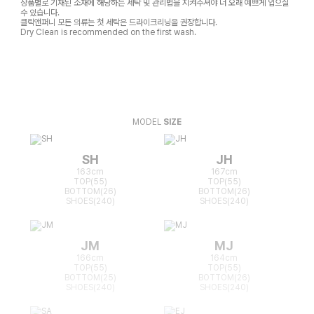
상품별로 기재된 소재에 해당하는 세탁 및 관리법을 지켜주셔야 더 오래 예쁘게 입으실
수 있습니다.
클릭앤퍼니 모든 의류는 첫 세탁은 드라이크리닝을 권장합니다.
Dry Clean is recommended on the first wash.
MODEL
SIZE
SH
JH
163cm
167cm
TOP(55)
TOP(55)
BOTTOM(26)
BOTTOM(26)
SHOES(240)
SHOES(240)
JM
MJ
166cm
164cm
TOP(55)
TOP(55)
BOTTOM(25)
BOTTOM(26)
SHOES(240)
SHOES(240)