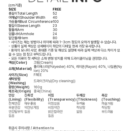
(cm기준)
SIZE
FREE
총길이
Total Length
52
어깨넓이
Shoulder Width
40
가슴둘레
Bust Circumference
100
팔길이
Sleeve Length
23
팔둘레
Arm
30
암홀너비
Armhole
24
밑단둘레
Hem
80
- 사이즈는 재는 방법이나 위치에 따라 1~3cm 정도의 오차가 발생할 수 있습니다.
- 상품의 실제 색상은 상세페이지 하단의 디테일 컷과 가장 유사합니다.
- 용자의 모니터 사양, 휴대폰 기종 및 해상도 설정에 따라 실제 색상과 다소 차이가 있
을 수 있는 점 참고 부탁드립니다.
- 모든 의류의 첫 세탁은 소재 변형 방지를 위해 드라이클리닝을 권장합니다.
색상(Color)
크림(Cream)
폴리에스터(Polyester) 40%, 레이온(Rayon) 40%, 나일론(Ny
소재(Material)
lon) 20%
사이즈(Size)
FREE
세탁방법
드라이크리닝(Dry cleaning))
(Washing)
중량(Weight)
160g
제조국(Origin)
중국(China)
안감
신축성
비침
두께감
촉감
(Lining)
(Flexibility)
(Transparency)
(Thickness)
(Touching)
전체안감
매우좋음
비침있음
두꺼움
까슬거림
부분안감
약간당겨짐
비침약간
적당함
적당함
안감탈부착
없음
밝은칼라만
얇음
부드러움
없음
없음
취급시 주의사항 / Attention to