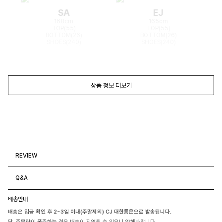
SA
EJ
168cm
165cm
TOP(55)
TOP(55)
BOTTOM(26)
BOTTOM(26)
SHOES(240)
SHOES(240)
상품 정보 더보기
REVIEW
Q&A
배송안내
배송은 입금 확인 후 2~3일 이내(주말제외) CJ 대한통운으로 발송됩니다.
단, 주문량이 폭주하는 경우 배송이 지연될 수 있으니 양해바랍니다.