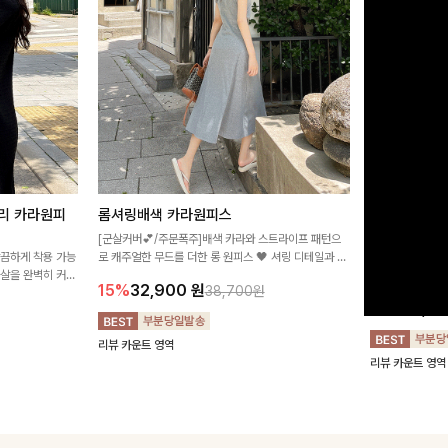
리 카라원피
롬셔링배색 카라원피스
[비율만점/
스
[군살커버💕/주문폭주]배색 카라와 스트라이프 패턴으
깔끔하게 착용 가능
로 캐주얼한 무드를 더한 롱 원피스 🖤 셔링 디테일과 쫀
고급스러운 플라
군살을 완벽히 커버
쫀한 스판 소재로 편안하면서도 여성스럽게 연출돼요
서 세련된 분위기
15%
32,900
원
38,700원
림하게 핏을 조절
12%
32,4
리뷰 카운트 영역
리뷰 카운트 영역