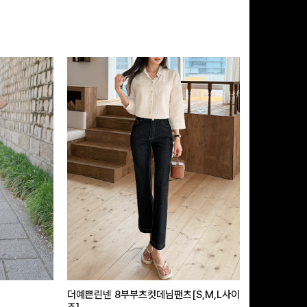
더예쁜린넨 8부부츠컷데님팬츠[S,M,L사이
급속쿨링효과 