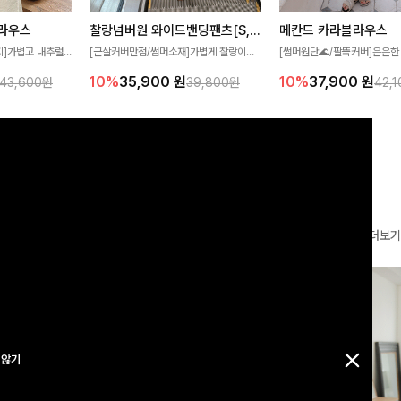
찰랑넘버원 와이드밴딩팬츠[S,M,L사이즈]
메칸드 카라블라우스
라우스
[군살커버만점/썸머소재]가볍게 찰랑이는
[썸머원단🌊/팔뚝커버]은은한
지]가볍고 내추럴
원단과 여유로운 와이드 핏으로 하루 종일
와 여유로운 실루엣이 만나 
라우스로, 답답함
10%
35,900
원
10%
37,900
원
39,800원
42,
43,600원
편안하게 착용하실 수 있는 팬츠입니다 🖤
세련된 무드를 연출해주는 블
 얼굴선을 더욱 시
✨ 허리 전체 밴딩과 스트링 디테일로 안정
리룩부터 출근룩까지 다양하게
🌿
감 있는 착용감을 더해드려요!
은 베이직한 디자인!
더보기
 않기