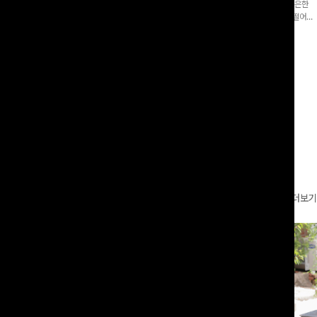
증👍]누구나 갖고 싶어할 슬랙스:)베이
[바스락소재💙/8부기장]사이드 버튼 디테일이 은은한
로 이쁜 핏 연출은 물론,쫀쫀한 스판끼
포인트가 되어주는 와이드 팬츠입니다. 여유롭게 떨어지
하게!
는 실루엣과 가볍게 바스락거리는 소재감으로 시원하고
00
원
14%
42,900
원
37,300원
49,800원
편안하게 즐기기 좋은 아이템-
리뷰 카운트 영역
더보기