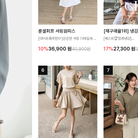
룬셀퍼프 셔링원피스
[데이트룩추천🩷]은은한 셔링 디테일과 퍼
[베스트🏆접촉냉감]
프 소매가 어우러져 사랑스러운 무드를 완
여름에도 무더위 걱정할 
10%
36,900
원
17%
27,300
원
40,900원
성해주는 원피스🤍 허리 스모크 밴딩이 슬
고 가벼운 소재감으로 
림한 실루엣을 연출해주며, 자연스럽게 퍼
즐기실 수 있는 니트랍니
지는 플레어 라인으로 여성스럽고 편안하게
즐기기 좋아요