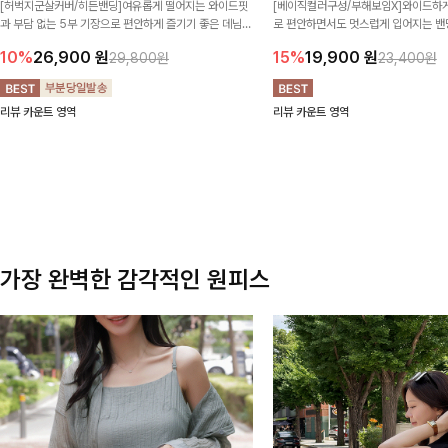
[허벅지군살커버/히든밴딩]여유롭게 떨어지는 와이드핏
[베이직컬러구성/부해보임X]와이드하게
과 부담 없는 5부 기장으로 편안하게 즐기기 좋은 데님
로 편안하면서도 멋스럽게 입어지는 밴딩
팬츠 ✨ 빈티지한 워싱감이 더해져 캐주얼하면서도 트렌
한 포켓 디테일 더해져 데일리룩부터 
10%
26,900
원
15%
19,900
원
29,800원
23,400원
디한 무드로 연출
높게 즐겨지는 아이템!
리뷰 카운트 영역
리뷰 카운트 영역
가장 완벽한 감각적인 원피스