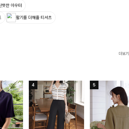
산뜻한 아우터
트
활기를 더해줄 티셔츠
더보기