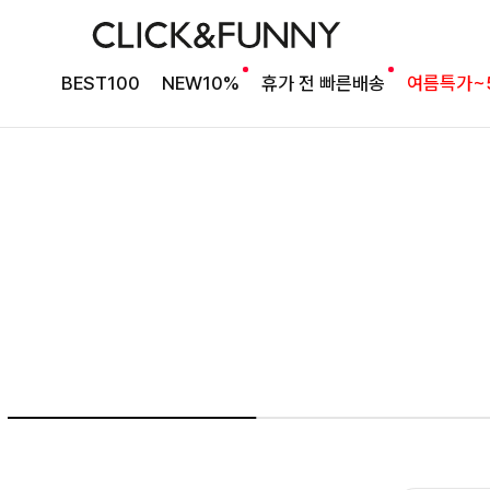
여름의 끝을 완성할
BEST100
NEW10%
휴가 전 빠른배송
여름특가~
감각적인 원피스
셀퍼프 셔링원피스