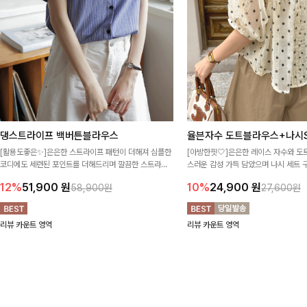
댕스트라이프 백버튼블라우스
율븐자수 도트블라우스+나시S
[활용도좋은✨]은은한 스트라이프 패턴이 더해져 심플한
[아방한핏🤍]은은한 레이스 자수와 도
코디에도 세련된 포인트를 더해드리며 깔끔한 스트라이
스러운 감성 가득 담았으며 나시 세트 
프 디테일로 유행 없이 오래 함께하기 좋은 블라우스예요
정없이 손쉽게 코디 가능한 블라우스에요
12%
51,900
원
10%
24,900
원
58,900원
27,600원
리뷰 카운트 영역
리뷰 카운트 영역