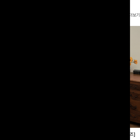
더보기
부츠컷슬랙스[S,M,L사이즈]
쿨링버튼 8부와이드팬츠[FREE,L사이즈]