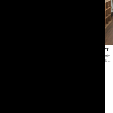
블라우스
제딧레이어드 블라우스+플레어팬츠SET
스퀘어넥]입체감 있는 링클 엠보 텍스
[완성도높은💗]레이어드한 듯 자연스러운 나시와 버튼
라우스- 여유로운 실루엣과 물결 짜임
원피스가 함께 구성된 세트 아이템입니다. 코디 고민 없
더해져 편안하면서도 여성스러운 무드를
이 한 벌만으로도 내추럴하면서 여성스러운 썸머룩 완성!
00
원
12%
43,900
원
34,800원
49,800원
리뷰 카운트 영역