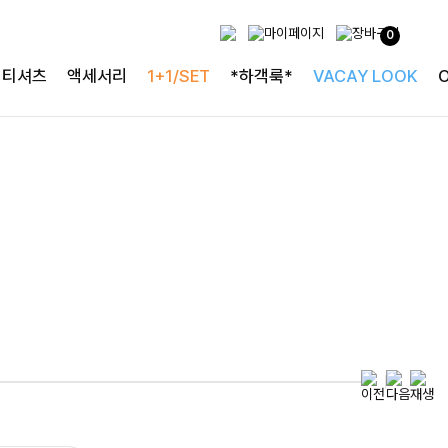
0
특별한 날을 빛내는
티셔츠
액세서리
1+1/SET
*하객룩*
VACAY LOOK
하객룩의 정석
로즐리본 러플블라우스