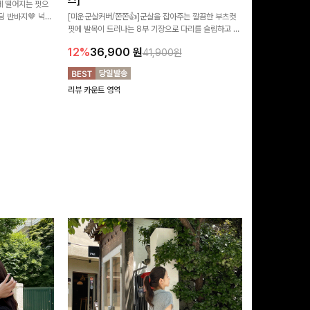
즈]
 떨어지는 핏으
[MADE/후기인
 반바지🤎 넉넉
[미운군살커버/쫀쫀👍]군살을 잡아주는 깔끔한 부츠컷
직하지만 부츠컷으
여행룩까지 활용도
핏에 발목이 드러나는 8부 기장으로 다리를 슬림하고 길
로 하루종일 편안
20%
29,9
어보이게 만들어주며 생지 소재로 멋을 더한 데님팬츠에
12%
36,900
원
41,900원
요~!
리뷰 카운트 영역
리뷰 카운트 영역