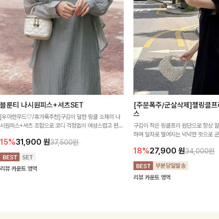
블룬티 나시원피스+셔츠SET
[주문폭주/군살삭제]젤링클프
스
[우아한무드🤍/휴가룩추천]구김이 덜한 링클 소재의 나
시원피스+셔츠 조합으로 코디 걱정없이 여성스럽고 편안
구김이 적은 링클프리 원단으로 항상 
하게 즐길 수 있는 아이템이에요:)
하며 일자로 떨어지는 넉넉한 핏으로 
15%
31,900
원
37,500원
해주는 원피스에요🖤
18%
27,900
원
34,000원
리뷰 카운트 영역
리뷰 카운트 영역