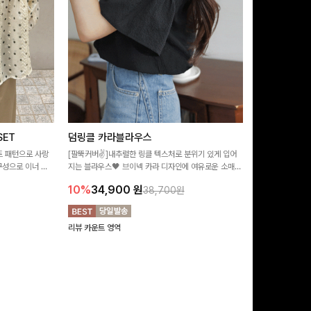
ET
덤링클 카라블라우스
비반드 링클
트 패턴으로 사랑
[팔뚝커버✌]내추럴한 링클 텍스처로 분위기 있게 입어
[구김걱정없는✨/
구성으로 이너 걱
지는 블라우스🖤 브이넥 카라 디자인에 여유로운 소매핏
처가 돋보이는 블
:)
더해져 여리하면서도 시원한 무드로 즐기기 좋아요-
소매 디테일이 
10%
34,900
원
17%
28,9
38,700원
연출해드려요!
리뷰 카운트 영역
리뷰 카운트 영역