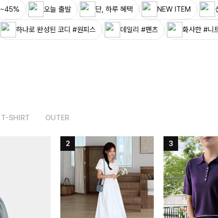
~45%
오늘 출발
단, 하루 혜택
NEW ITEM
하나로 완성된 코디 #원피스
데일리 #팬츠
화사한 #니
T-SHIRT
OUTER