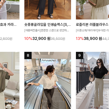
[재구매율1위] 냉감효과 카라니트
숏중롱골라입을 인생슬랙스[S,M,L,XL사이즈]
로즐리본 러플블라우스
[여름버전출시]쫀쫀한 스판으로 편안하게
[쉬폰소재/여리여리]우아한 리
필요가 없어요!얇
착용되어 누구나 입기 좋은 데일리 슬랙스!
연스럽게 흐르는 러플 디테일
10%
32,900
원
13%
38,900
원
32,800원
36,500원
44,
여름에도 시원하게
숏·기본·롱 기장과 와이드·부츠컷 핏까지 취
분위기를 더해주는 블라우스 
다
향에 맞게 선택할 수 있어 더욱 만족스러워
한 소재감과 여유롭게 떨어지
요
얼굴까지 화사해 보이며 세련
좋아요