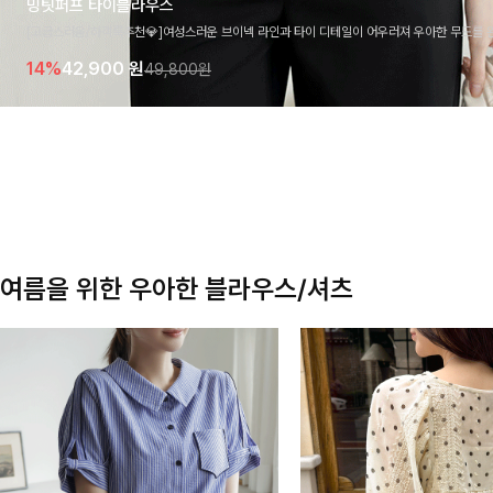
밍팃퍼프 타이블라우스
[고급스러움/하객룩추천💎]여성스러운 브이넥 라인과 타이 디테일이 어우러져 우아한 무드를 
라우스 🤍 여유로운 7부 소매로 편안하게 착용되며 데일리룩부터 출근룩, 하객룩까지 세련된
14%
42,900
원
49,800원
기 좋은 아이템이에요
여름을 위한 우아한 블라우스/셔츠