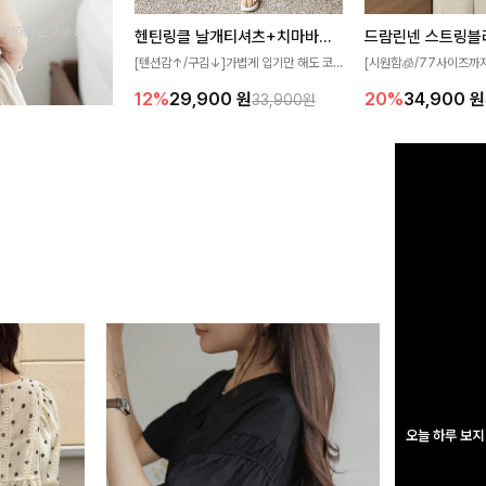
완성해주는 7부 블
헨틴링클 날개티셔츠+치마바지SET
드람린넨 스트링블
 스타일링을 연출하
[텐션감↑/구김↓]가볍게 입기만 해도 코
[시원함🧊/77사이즈까
디가 완성되는 세트 아이템으로, 자연스럽
한 텍스처가 돋보이는 블
12%
29,900
원
20%
34,900
원
33,900원
게 퍼지는 프릴 날개 소매가 우아한 포인트
없는 슬릿 카라 디자인이
를 더해드립니다💕 잔잔한 링클 텍스처 소
원하게 연출해드립니다 
재와 편안한 허리밴딩으로 하루 종일 산뜻
하고 쾌적하게 즐겨보세요!
오늘 하루 보지