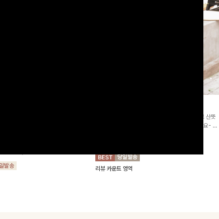
2차리오더]뮨스트링 플라워원피
딘젤퍼프 스트라이프원피스
[청순무드/체형커버]꾸안꾸 무드의 정석🤍 가볍고 산뜻
워 패턴과 랩 디자인으로 여성스러우면
한 착용감으로 여름 내내 손이 자주 가는 원피스예요- 은
를 더해주며 스트링이 내장되어있어 슬
은한 스트라이프 패턴과 여유로운 핏이 만나 편안함은 물
10%
64,900
원
72,100원
할 수 있어요🤍
론, 고급스러운 분위기까지 더해드립니다
00
원
36,800원
리뷰 카운트 영역