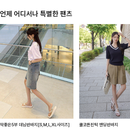
언제 어디서나 특별한 팬츠
딱좋은5부 데님반바지[S,M,L,XL사이즈]
쿨코튼핀턱 밴딩반바지