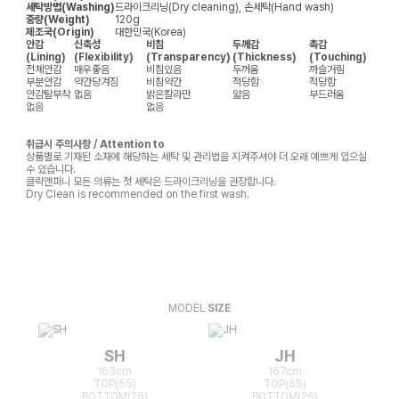
세탁방법(Washing)
드라이크리닝(Dry cleaning), 손세탁(Hand wash)
중량(Weight)
120g
제조국(Origin)
대한민국(Korea)
안감
신축성
비침
두께감
촉감
(Lining)
(Flexibility)
(Transparency)
(Thickness)
(Touching)
전체안감
매우좋음
비침있음
두꺼움
까슬거림
부분안감
약간당겨짐
비침약간
적당함
적당함
안감탈부착
없음
밝은칼라만
얇음
부드러움
없음
없음
취급시 주의사항 / Attention to
상품별로 기재된 소재에 해당하는 세탁 및 관리법을 지켜주셔야 더 오래 예쁘게 입으실
수 있습니다.
클릭앤퍼니 모든 의류는 첫 세탁은 드라이크리닝을 권장합니다.
Dry Clean is recommended on the first wash.
MODEL
SIZE
SH
JH
163cm
167cm
TOP(55)
TOP(55)
BOTTOM(26)
BOTTOM(26)