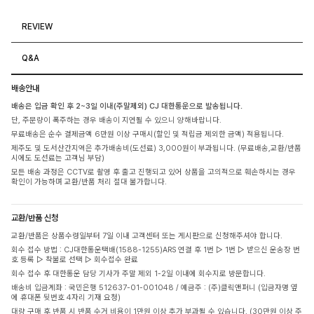
REVIEW
Q&A
배송안내
배송은 입금 확인 후 2~3일 이내(주말제외) CJ 대한통운으로 발송됩니다.
단, 주문량이 폭주하는 경우 배송이 지연될 수 있으니 양해바랍니다.
무료배송은 순수 결제금액 6만원 이상 구매시(할인 및 적립금 제외한 금액) 적용됩니다.
제주도 및 도서산간지역은 추가배송비(도선료) 3,000원이 부과됩니다. (무료배송,교환/반품
시에도 도선료는 고객님 부담)
모든 배송 과정은 CCTV로 촬영 후 출고 진행되고 있어 상품을 고의적으로 훼손하시는 경우
확인이 가능하며 교환/반품 처리 절대 불가합니다.
교환/반품 신청
교환/반품은 상품수령일부터 7일 이내 고객센터 또는 게시판으로 신청해주셔야 합니다.
회수 접수 방법 : CJ대한통운택배(1588-1255)ARS 연결 후 1번 ▷ 1번 ▷ 받으신 운송장 번
호 등록 ▷ 착불로 선택 ▷ 회수접수 완료
회수 접수 후 대한통운 담당 기사가 주말 제외 1-2일 이내에 회수지로 방문합니다.
배송비 입금계좌 : 국민은행 512637-01-001048 / 예금주 : (주)클릭앤퍼니 (입금자명 옆
에 휴대폰 뒷번호 4자리 기재 요청)
대량 구매 후 반품 시 반품 수거 비용이 1만원 이상 추가 부과될 수 있습니다. (30만원 이상 주