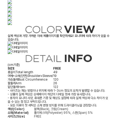
실제 색상과 가장 가까운 아래 제품이미지를 확인하세요! 모니터에 따라 차이가 있을 수
있습니다.
(cm기준)
SIZE
FREE
총길이
Total length
49
어깨+소매(단면)
Shoulder+Sleeve/
19
가슴둘레
Bust Circumference
120
팔둘레
Arm
26
밑단둘레
Hem
122
- 사이즈는 재는 방법이나 위치에 따라 1~3cm 정도의 오차가 발생할 수 있습니다.
- 상품의 실제 색상은 상세페이지 하단의 디테일 컷과 가장 유사합니다.
- 용자의 모니터 사양, 휴대폰 기종 및 해상도 설정에 따라 실제 색상과 다소 차이가 있
을 수 있는 점 참고 부탁드립니다.
- 모든 의류의 첫 세탁은 소재 변형 방지를 위해 드라이클리닝을 권장합니다.
색상(Color)
블랙(Black), 크림(Cream)
소재(Material)
폴리에스터(Polyester) 95%, 스판(Span) 5%
사이즈(Size)
FREE