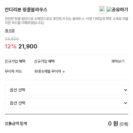
칸디리본 링클블라우스
잔잔한 링클 원단으로 소재만으로도 포인트가 되는 블라우스-리본 디테일과 퍼프 소매로 러블
리한 무드를 더해주었답니다:)
개 리뷰
24,800
12%
21,900
신규가입 혜택
신규가입 혜택
혜택보기
무이자 카드
최대 6개월 무이자
0
원
상품금액 합계
(
0
개)