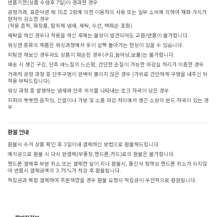
반품기한(상품 수령후 7일)이 경과한 경우
공정거래, 표준약관 제 15조 2항에 의한 이용자의 사용 또는 일부 소비에 의하여 재화 가치가
현저히 감소한 경우
(착용 흔적, 화장품, 탈취제 냄새, 세탁, 수선, 택훼손 포함)
세탁을 하신 경우나 착용을 하신 후에는 불량이 발견되어도 교환/반품이 불가합니다.
워싱면 종류의 제품은 워싱과정에서 옷이 살짝 돌아가는 현상이 있을 수 있습니다.
피팅만 해보신 경우라도 상품이 훼손된 경우(구김,늘어남,보풀)는 불가합니다.
배송 시 생긴 구김, 단추 바느질의 느슨함, 간단한 손질이 가능한 마감실 처리가 미흡한 경우
거래처 공정 과정 중 단추구멍이 완벽히 뚫리지 않은 경우 (가위로 간단하게 구멍을 내주신 뒤
착용 부탁드립니다)
워싱 과정 중 발생하는 냄새와 단추 위치를 나타내는 초크 자국이 남은 경우
지퍼의 뻣뻣한 움직임, 신발이나 가방 및 소품 마감 처리에서 생긴 소량의 본드 자국이 있는 경
우
환불 안내
환불시 수거 상품 확인 후 3일이내 결제하신 방법으로 환불해드립니다
예치금으로 환불 시 다시 원결제(무통장,핸드폰,카드)로의 환불은 불가합니다.
핸드폰 결제후 부분 취소 또는 결제한 달이 지나 환불시, 통신사 정책상 핸드폰 취소가 되지않
아 반품시 결제금액의 3.75%가 차감 후 환불됩니다.
적립금과 복합 결제하여 주문하였을 경우 환불 요청시 적립금이 우선적으로 환원됩니다.