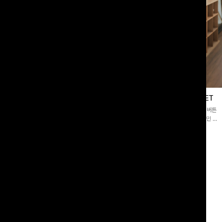
블라우스
제딧레이어드 블라우스+플레어팬츠SET
스퀘어넥]입체감 있는 링클 엠보 텍스
[완성도높은💗]레이어드한 듯 자연스러운 나시와 버튼
라우스- 여유로운 실루엣과 물결 짜임
원피스가 함께 구성된 세트 아이템입니다. 코디 고민 없
더해져 편안하면서도 여성스러운 무드를
이 한 벌만으로도 내추럴하면서 여성스러운 썸머룩 완성!
00
원
12%
43,900
원
34,800원
49,800원
리뷰 카운트 영역