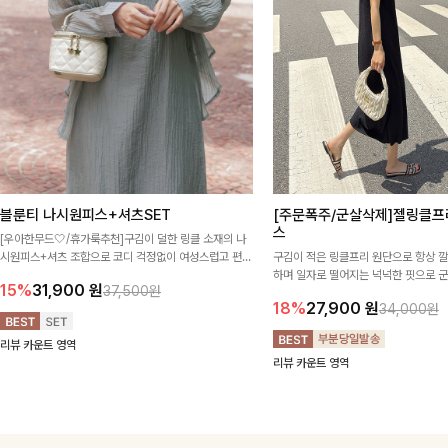
블룬티 나시원피스+셔츠SET
[주문폭주/군살삭제]젤링클프
스
[우아한무드🤍/휴가룩추천]구김이 덜한 링클 소재의 나
시원피스+셔츠 조합으로 코디 걱정없이 여성스럽고 편안
구김이 적은 링클프리 원단으로 항상 
하게 즐길 수 있는 아이템이에요:)
하며 일자로 떨어지는 넉넉한 핏으로 
15%
31,900
원
37,500원
해주는 원피스에요🖤
18%
27,900
원
34,000원
리뷰 카운트 영역
리뷰 카운트 영역