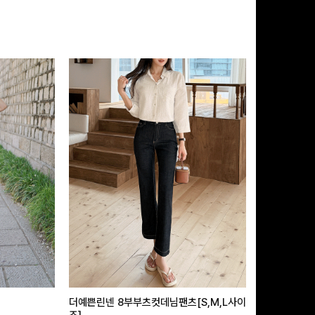
더예쁜린넨 8부부츠컷데님팬츠[S,M,L사이
급속쿨링효과 