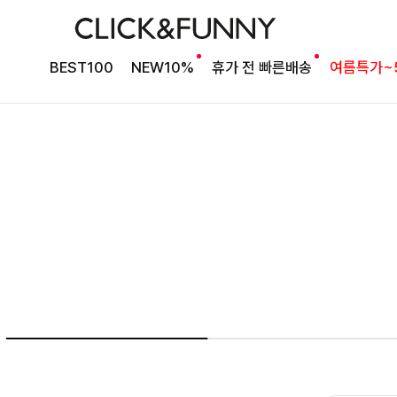
여름의 끝을 완성할
BEST100
NEW10%
휴가 전 빠른배송
여름특가~
감각적인 원피스
셀퍼프 셔링원피스