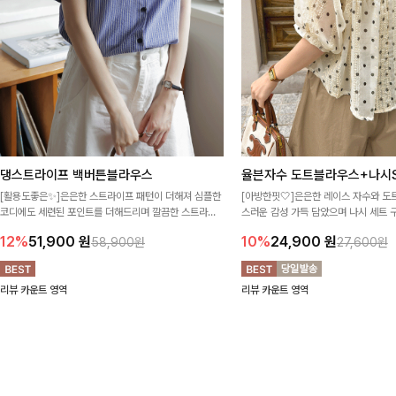
댕스트라이프 백버튼블라우스
율븐자수 도트블라우스+나시S
[활용도좋은✨]은은한 스트라이프 패턴이 더해져 심플한
[아방한핏🤍]은은한 레이스 자수와 도
코디에도 세련된 포인트를 더해드리며 깔끔한 스트라이
스러운 감성 가득 담았으며 나시 세트 
프 디테일로 유행 없이 오래 함께하기 좋은 블라우스예요
정없이 손쉽게 코디 가능한 블라우스에요
12%
51,900
원
10%
24,900
원
58,900원
27,600원
리뷰 카운트 영역
리뷰 카운트 영역