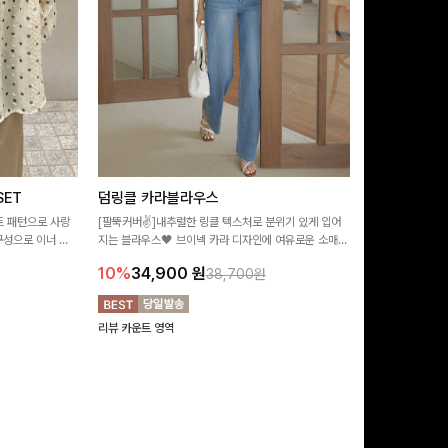
ET
덤링클 카라블라우스
비반드 링클
트 패턴으로 사랑
[팔뚝커버✌]내추럴한 링클 텍스처로 분위기 있게 입어
[구김걱정없는✨/
구성으로 이너 걱
지는 블라우스🖤 브이넥 카라 디자인에 여유로운 소매핏
처가 돋보이는 블
:)
더해져 여리하면서도 시원한 무드로 즐기기 좋아요-
소매 디테일이 
10%
34,900
원
17%
28,9
38,700원
연출해드려요!
리뷰 카운트 영역
리뷰 카운트 영역