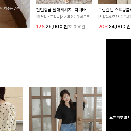
완성해주는 7부 블
헨틴링클 날개티셔츠+치마바지SET
드람린넨 스트링블
 스타일링을 연출하
[텐션감↑/구김↓]가볍게 입기만 해도 코
[시원함🧊/77사이즈까
디가 완성되는 세트 아이템으로, 자연스럽
한 텍스처가 돋보이는 블
12%
29,900
원
20%
34,900
원
33,900원
게 퍼지는 프릴 날개 소매가 우아한 포인트
없는 슬릿 카라 디자인이
를 더해드립니다💕 잔잔한 링클 텍스처 소
원하게 연출해드립니다 
재와 편안한 허리밴딩으로 하루 종일 산뜻
하고 쾌적하게 즐겨보세요!
오늘 하루 보지