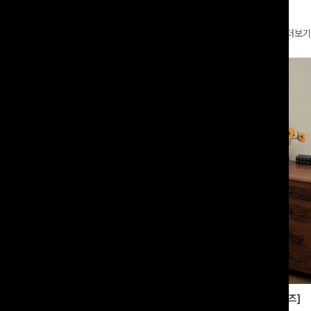
더보기
부츠컷슬랙스[S,M,L사이즈]
쿨링버튼 8부와이드팬츠[FREE,L사이즈]