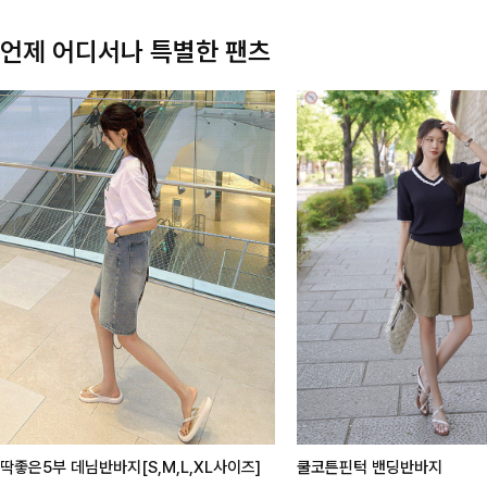
언제 어디서나 특별한 팬츠
딱좋은5부 데님반바지[S,M,L,XL사이즈]
쿨코튼핀턱 밴딩반바지