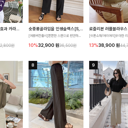
[재구매율1위] 냉감효과 카라니트
숏중롱골라입을 인생슬랙스[S,M,L,XL사이즈]
로즐리본 러플블라우스
[여름버전출시]쫀쫀한 스판으로 편안하게
[쉬폰소재/여리여리]우아한 리
필요가 없어요!얇
착용되어 누구나 입기 좋은 데일리 슬랙스!
연스럽게 흐르는 러플 디테일
10%
32,900
원
13%
38,900
원
32,800원
36,500원
44,
여름에도 시원하게
숏·기본·롱 기장과 와이드·부츠컷 핏까지 취
분위기를 더해주는 블라우스 
다
향에 맞게 선택할 수 있어 더욱 만족스러워
한 소재감과 여유롭게 떨어지
요
얼굴까지 화사해 보이며 세련
좋아요