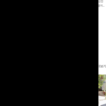
증👍]누구나 갖고 싶어할 슬랙스:)베이
[바스락소재💙/8부기장]사이드 버튼 디테일이 은은한
로 이쁜 핏 연출은 물론,쫀쫀한 스판끼
포인트가 되어주는 와이드 팬츠입니다. 여유롭게 떨어지
하게!
는 실루엣과 가볍게 바스락거리는 소재감으로 시원하고
00
원
14%
42,900
원
37,300원
49,800원
편안하게 즐기기 좋은 아이템-
리뷰 카운트 영역
더보기