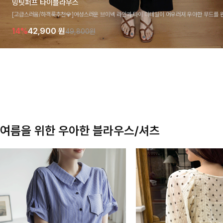
밍팃퍼프 타이블라우스
[고급스러움/하객룩추천💎]여성스러운 브이넥 라인과 타이 디테일이 어우러져 우아한 무드를 
라우스 🤍 여유로운 7부 소매로 편안하게 착용되며 데일리룩부터 출근룩, 하객룩까지 세련된
14%
42,900
원
49,800원
기 좋은 아이템이에요
여름을 위한 우아한 블라우스/셔츠