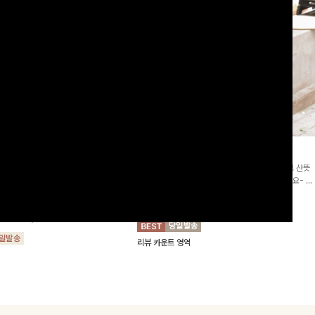
2차리오더]뮨스트링 플라워원피
딘젤퍼프 스트라이프원피스
[청순무드/체형커버]꾸안꾸 무드의 정석🤍 가볍고 산뜻
워 패턴과 랩 디자인으로 여성스러우면
한 착용감으로 여름 내내 손이 자주 가는 원피스예요- 은
를 더해주며 스트링이 내장되어있어 슬
은한 스트라이프 패턴과 여유로운 핏이 만나 편안함은 물
10%
64,900
원
72,100원
할 수 있어요🤍
론, 고급스러운 분위기까지 더해드립니다
00
원
36,800원
리뷰 카운트 영역