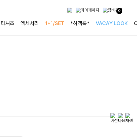
0
특별한 날을 빛내는
티셔츠
액세서리
1+1/SET
*하객룩*
VACAY LOOK
하객룩의 정석
로즐리본 러플블라우스