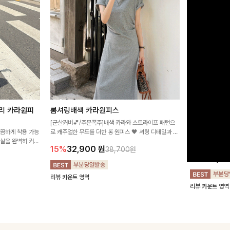
리 카라원피
롬셔링배색 카라원피스
[비율만점/
스
[군살커버💕/주문폭주]배색 카라와 스트라이프 패턴으
깔끔하게 착용 가능
로 캐주얼한 무드를 더한 롱 원피스 🖤 셔링 디테일과 쫀
고급스러운 플라
군살을 완벽히 커버
쫀한 스판 소재로 편안하면서도 여성스럽게 연출돼요
서 세련된 분위기
15%
32,900
원
38,700원
림하게 핏을 조절
12%
32,4
리뷰 카운트 영역
리뷰 카운트 영역