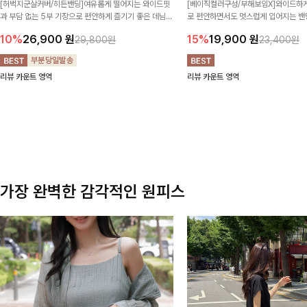
[허벅지군살커버/히든밴딩]여유롭게 떨어지는 와이드핏
[베이직컬러구성/부해보임X]와이드하게
과 부담 없는 5부 기장으로 편안하게 즐기기 좋은 데님
로 편안하면서도 멋스럽게 입어지는 밴딩
팬츠 ✨ 빈티지한 워싱감이 더해져 캐주얼하면서도 트렌
한 포켓 디테일 더해져 데일리룩부터 
10%
26,900
원
15%
19,900
원
29,800원
23,400원
디한 무드로 연출
높게 즐겨지는 아이템!
리뷰 카운트 영역
리뷰 카운트 영역
가장 완벽한 감각적인 원피스