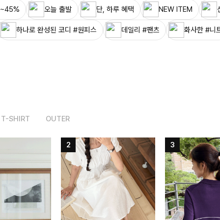
~45%
오늘 출발
단, 하루 혜택
NEW ITEM
하나로 완성된 코디 #원피스
데일리 #팬츠
화사한 #니
T-SHIRT
OUTER