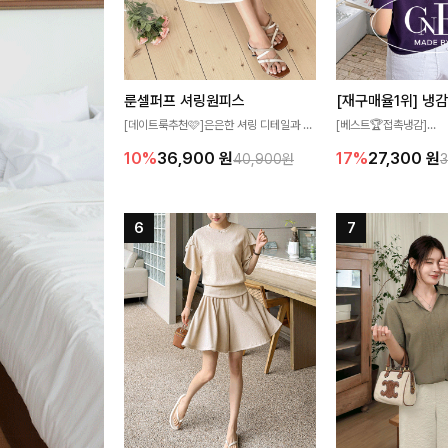
룬셀퍼프 셔링원피스
[데이트룩추천🩷]은은한 셔링 디테일과 퍼
[베스트🏆접촉냉감]
프 소매가 어우러져 사랑스러운 무드를 완
여름에도 무더위 걱정할 
10%
36,900
원
17%
27,300
원
40,900원
성해주는 원피스🤍 허리 스모크 밴딩이 슬
고 가벼운 소재감으로 
림한 실루엣을 연출해주며, 자연스럽게 퍼
즐기실 수 있는 니트랍니
지는 플레어 라인으로 여성스럽고 편안하게
즐기기 좋아요