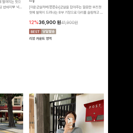
즈]
 떨어지는 핏으
[MADE/후기인
 반바지🤎 넉넉
[미운군살커버/쫀쫀👍]군살을 잡아주는 깔끔한 부츠컷
직하지만 부츠컷으
여행룩까지 활용도
핏에 발목이 드러나는 8부 기장으로 다리를 슬림하고 길
로 하루종일 편안
20%
29,9
어보이게 만들어주며 생지 소재로 멋을 더한 데님팬츠에
12%
36,900
원
41,900원
요~!
리뷰 카운트 영역
리뷰 카운트 영역