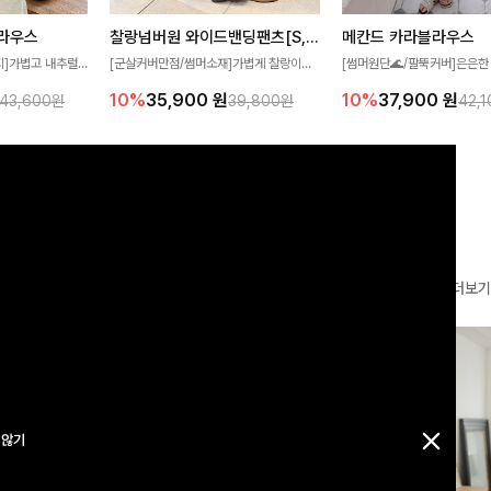
찰랑넘버원 와이드밴딩팬츠[S,M,L사이즈]
메칸드 카라블라우스
라우스
[군살커버만점/썸머소재]가볍게 찰랑이는
[썸머원단🌊/팔뚝커버]은은한
지]가볍고 내추럴
원단과 여유로운 와이드 핏으로 하루 종일
와 여유로운 실루엣이 만나 
라우스로, 답답함
10%
35,900
원
10%
37,900
원
39,800원
42,
43,600원
편안하게 착용하실 수 있는 팬츠입니다 🖤
세련된 무드를 연출해주는 블
 얼굴선을 더욱 시
✨ 허리 전체 밴딩과 스트링 디테일로 안정
리룩부터 출근룩까지 다양하게
🌿
감 있는 착용감을 더해드려요!
은 베이직한 디자인!
더보기
 않기