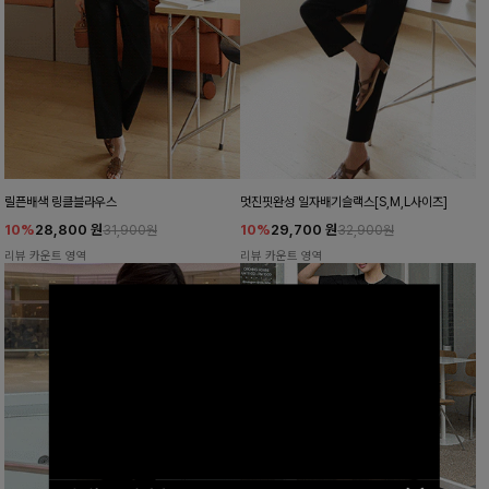
릴픈배색 링클블라우스
멋진핏완성 일자배기슬랙스[S,M,L사이즈]
10%
28,800
원
10%
29,700
원
31,900원
32,900원
리뷰 카운트 영역
리뷰 카운트 영역