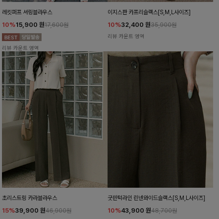
레킷퍼프 셔링블라우스
이지스판 카프리슬랙스[S,M,L사이즈]
10%
15,900
원
10%
32,400
원
17,600원
35,900원
리뷰 카운트 영역
리뷰 카운트 영역
초리스트링 카라블라우스
굿핀턱라인 린넨와이드슬랙스[S,M,L사이즈]
15%
39,900
원
10%
43,900
원
46,900원
48,700원