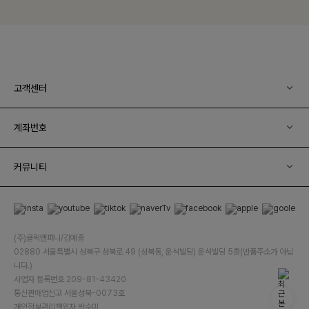
고객센터
계좌번호
커뮤니티
(주)클릭앤퍼니/김예중
02880 서울특별시 성북구 성북로 49 (성북동, 운석빌딩) 운석빌딩 5층(반품주소가 아닙
니다.)
사업자 등록번호 209-81-43420
통신판매업신고 서울성북-0073호
개인정보관리책임자 박수미