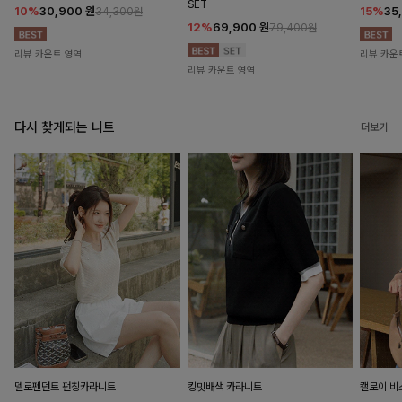
SET
10%
30,900
원
15%
35
34,300원
12%
69,900
원
79,400원
리뷰 카운트 영역
리뷰 카운
리뷰 카운트 영역
다시 찾게되는 니트
더보기
델로펜던트 펀칭카라니트
킹밋배색 카라니트
캘로이 비