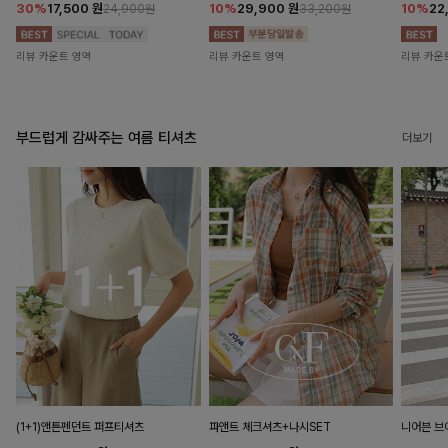
30%
17,500
원
10%
29,900
원
10%
22
24,900원
33,200원
리뷰 카운트 영역
리뷰 카운트 영역
리뷰 카운
부드럽게 감싸주는 여름 티셔츠
더보기
(1+1)앤튼펜던트 퍼프티셔츠
파앤트 체크셔츠+나시SET
니어븐 브