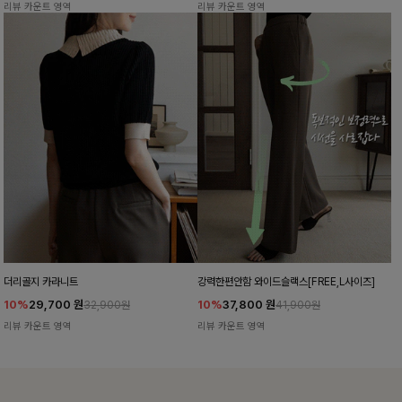
리뷰 카운트 영역
리뷰 카운트 영역
더리골지 카라니트
강력한편안함 와이드슬랙스[FREE,L사이즈]
10%
29,700
원
10%
37,800
원
32,900원
41,900원
리뷰 카운트 영역
리뷰 카운트 영역