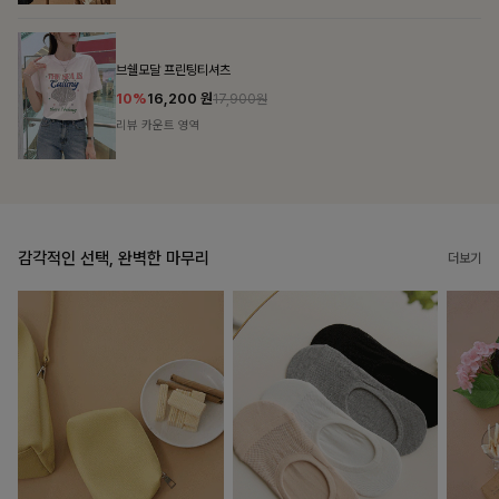
룬셀퍼프 셔링원피스
10%
36,900
원
40,900원
리뷰 카운트 영역
감각적인 선택, 완벽한 마무리
더보기