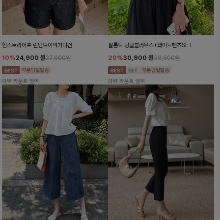
함스트라이프 린넨브이넥가디건
팔롬드 링클블라우스+와이드팬츠SET
10%
24,900
원
20%
30,900
원
27,600원
38,600원
리뷰 카운트 영역
리뷰 카운트 영역