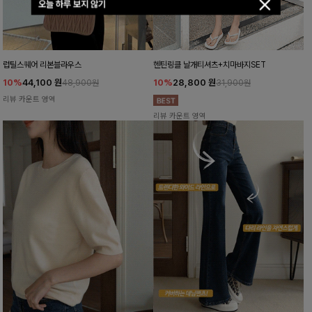
오늘 하루 보지 않기
럽틸스퀘어 리본블라우스
헨틴링클 날개티셔츠+치마바지SET
10%
44,100
원
10%
28,800
원
48,900원
31,900원
리뷰 카운트 영역
리뷰 카운트 영역