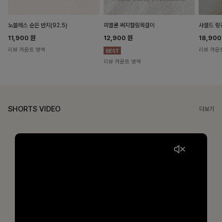
노블레스 순은 반지(92.5)
피엘룬 써지컬링목걸이
사셀드 링
11,900
원
12,900
원
18,90
리뷰 카운트 영역
리뷰 카운
리뷰 카운트 영역
SHORTS VIDEO
더보기