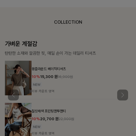
COLLECTION
가장 쉬운 코디
특별한 날부터 일상까지 함께하는 룩
큐플리츠 블라우스+스커트+벨트SET
10%
57,600
원
63,900원
리뷰 카운트 영역
밴스트라이프 스트링원피스
25%
35,100
원
46,800원
리뷰 카운트 영역