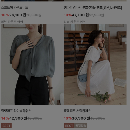
소프트해 라운드니트
롱다리넘버원 부츠컷데님팬츠[S,M,L사이즈]
10%
26,100
원
10%
47,700
원
28,900원
52,900원
리뷰 카운트 영역
리뷰 카운트 영역
밍팃퍼프 타이블라우스
룬셀퍼프 셔링원피스
14%
42,900
원
10%
36,900
원
49,800원
40,900원