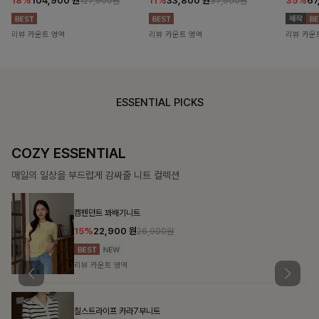
18%
104,900
원
11%
33,800
원
35%
67
127,900원
37,900원
리뷰 카운트 영역
리뷰 카운트 영역
리뷰 카운
ESSENTIAL PICKS
COZY ESSENTIAL
매일의 일상을 부드럽게 감싸줄 니트 컬렉션
켐펜던트 꽈배기니트
15%
22,900
원
26,900원
리뷰 카운트 영역
칠스트라이프 카라7부니트