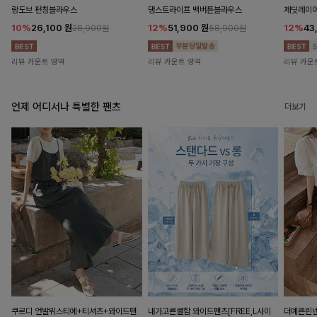
랑도브 펀칭블라우스
댕스트라이프 백버튼블라우스
제딧레이어
10%
26,100
원
12%
51,900
원
12%
43
28,900원
58,900원
리뷰 카운트 영역
리뷰 카운트 영역
리뷰 카운
언제 어디서나 특별한 팬츠
더보기
쿠르디 언발뷔스티에+티셔츠+와이드팬
내가고른쿨함 와이드팬츠[FREE,L사이
더예쁜린넨