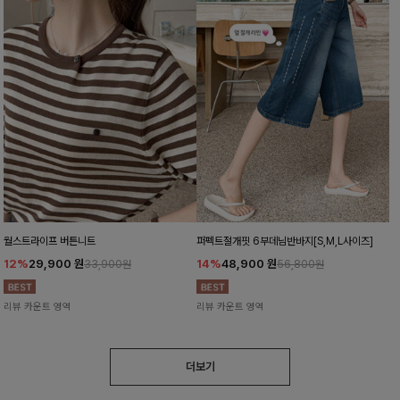
월스트라이프 버튼니트
퍼펙트절개핏 6부데님반바지[S,M,L사이즈]
12%
29,900
원
14%
48,900
원
33,900원
56,800원
리뷰 카운트 영역
리뷰 카운트 영역
더보기