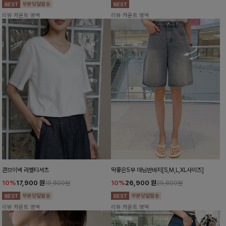
리뷰 카운트 영역
리뷰 카운트 영역
콘브이넥 라벨티셔츠
딱좋은5부 데님반바지[S,M,L,XL사이즈]
10%
17,900
원
10%
26,900
원
19,800원
29,800원
리뷰 카운트 영역
리뷰 카운트 영역