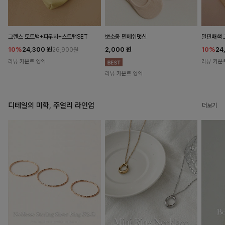
뽀소옹 면메쉬덧신
그렌스 토트백+파우치+스트랩SET
밀핀배색 
2,000
원
10%
24,300
원
10%
24
26,900원
리뷰 카운트 영역
리뷰 카운
리뷰 카운트 영역
디테일의 미학, 주얼리 라인업
더보기