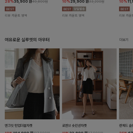
28%
35,900
원
10%
29,900
원
10%
11
49,800원
33,200원
리뷰 카운트 영역
리뷰 카운트 영역
리뷰 카운
여유로운 실루엣의 아우터
더보기
엔크릿 턴업더블자켓
로엔브 숏린넨자켓
렌체드 슬