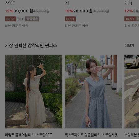
츠SET
즈]
이즈]
12%
39,900
원
15%
28,900
원
12%
36
45,300원
33,900원
리뷰 카운트 영역
리뷰 카운트 영역
리뷰 카운
가장 완벽한 감각적인 원피스
더보기
리월르 플레어원피스+스트랩SET
특스트라이프 링클원피스+스트링자켓
초밍리본 