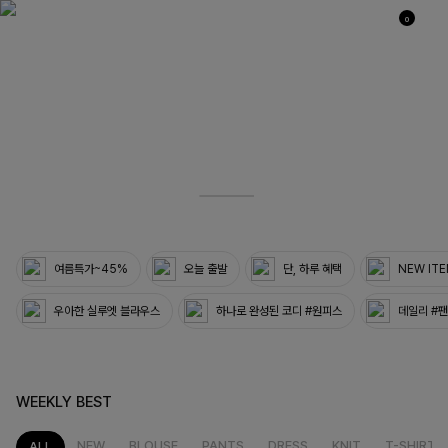
0
03
33
여름특가~45%
오늘 출발
단, 하루 혜택
NEW IT
우아한 실루엣 블라우스
하나로 완성된 코디 #원피스
데일리 #
WEEKLY BEST
NEW
BLOUSE
PANTS
DRESS
KNIT
T-SHIRT
ALL