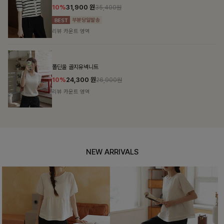
10%
31,900
원
35,400원
리뷰 카운트 영역
폴딘울 골지유넥니트
10%
24,300
원
26,900원
리뷰 카운트 영역
NEW ARRIVALS