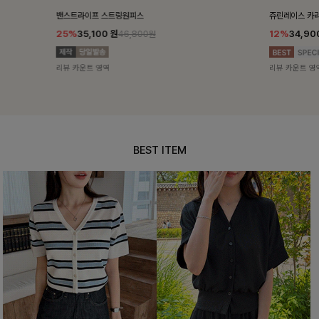
밴스트라이프 스트링원피스
쥬린레이스 카
25%
35,100
원
12%
34,90
46,800원
리뷰 카운트 영역
리뷰 카운트 영
BEST ITEM