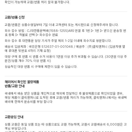
확인이 가능하며 교환/반품 처리 절대 불가합니다.
교환/반품 신청
교환/반품은 상품수령일부터 7일 이내 고객센터 또는 게시판으로 신청해주셔야 합니다.
회수 접수 방법 : CJ대한통운택배(1588-1255)ARS 연결 후 1번 ▷ 1번 ▷ 받으신 운송장 번
호 등록 ▷ 착불로 선택 ▷ 회수접수 완료
회수 접수 후 대한통운 담당 기사가 주말 제외 1-2일 이내에 회수지로 방문합니다.
배송비 입금계좌 : 국민은행 512637-01-001048 / 예금주 : (주)클릭앤퍼니 (입금자명 옆
에 휴대폰 뒷번호 4자리 기재 요청)
대량 구매 후 반품 시 반품 수거 비용이 1만원 이상 추가 부과될 수 있습니다. (30만원 이상 주
문건/상품 개수 70% 이상 반품 시)
상습적인 대량 반품 시 구매에 제한이 있을 수 있습니다.
해외에서 확인된 불량제품
반품/교환 안내
국내에서 배송 받은 상품을 개인적으로 해외에 전달하신 후 불량제품으로 확인되었을 경우,
해당 제품이 클릭앤퍼니로 도착된 후에 교환/반품 처리가 가능하며, 클릭앤퍼니에서는 국내택
배비에 한해서 운송비를 부담 합니다
교환운임 안내
상품 교환은 동일 상품 또는 타 상품으로도 교환 가능하며, 교환시 교환배송비 6,000원은 고
객님 부담입니다.