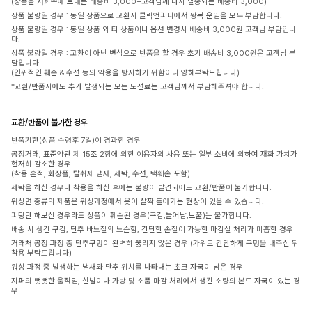
(상품을 저희쪽에 보내는 배송비 3,000+고객님께 다시 발송되는 배송비 3,000)
상품 불량일 경우 : 동일 상품으로 교환시 클릭앤퍼니에서 왕복 운임을 모두 부담합니다.
상품 불량일 경우 : 동일 상품 외 타 상품이나 옵션 변경시 배송비 3,000원 고객님 부담입니
다.
상품 불량일 경우 : 교환이 아닌 변심으로 반품을 할 경우 초기 배송비 3,000원은 고객님 부
담입니다.
(인위적인 훼손 & 수선 등의 악용을 방지하기 위함이니 양해부탁드립니다)
*교환/반품시에도 추가 발생되는 모든 도선료는 고객님께서 부담해주셔야 합니다.
교환/반품이 불가한 경우
반품기한(상품 수령후 7일)이 경과한 경우
공정거래, 표준약관 제 15조 2항에 의한 이용자의 사용 또는 일부 소비에 의하여 재화 가치가
현저히 감소한 경우
(착용 흔적, 화장품, 탈취제 냄새, 세탁, 수선, 택훼손 포함)
세탁을 하신 경우나 착용을 하신 후에는 불량이 발견되어도 교환/반품이 불가합니다.
워싱면 종류의 제품은 워싱과정에서 옷이 살짝 돌아가는 현상이 있을 수 있습니다.
피팅만 해보신 경우라도 상품이 훼손된 경우(구김,늘어남,보풀)는 불가합니다.
배송 시 생긴 구김, 단추 바느질의 느슨함, 간단한 손질이 가능한 마감실 처리가 미흡한 경우
거래처 공정 과정 중 단추구멍이 완벽히 뚫리지 않은 경우 (가위로 간단하게 구멍을 내주신 뒤
착용 부탁드립니다)
워싱 과정 중 발생하는 냄새와 단추 위치를 나타내는 초크 자국이 남은 경우
지퍼의 뻣뻣한 움직임, 신발이나 가방 및 소품 마감 처리에서 생긴 소량의 본드 자국이 있는 경
우