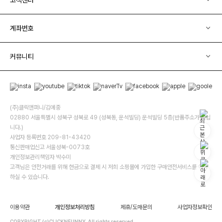
계좌번호
커뮤니티
(주)클릭앤퍼니/김예중
02880 서울특별시 성북구 성북로 49 (성북동, 운석빌딩) 운석빌딩 5층(반품주소가 아닙
니다.)
사업자 등록번호 209-81-43420
통신판매업신고 서울성북-0073호
개인정보관리책임자 박수미
고객님은 안전거래를 위해 현금으로 결제 시 저희 소핑몰에 가입한 구매안전서비스를 이용
하실 수 있습니다.
이용약관
개인정보처리방침
제휴/도매문의
사업자정보확인
COPYRIGHT (c)CLICKNFUNNY. All rights reserved.