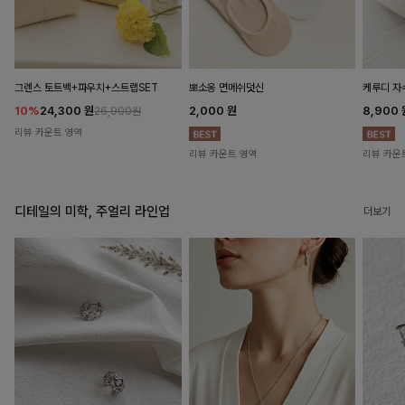
뽀소옹 면메쉬덧신
그렌스 토트백+파우치+스트랩SET
케루디 자
2,000
원
10%
24,300
원
8,900
26,900원
리뷰 카운트 영역
리뷰 카운트 영역
리뷰 카운
디테일의 미학, 주얼리 라인업
더보기