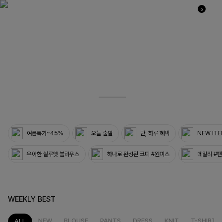
0
03
33
여름특가~45%
오늘 출발
단, 하루 혜택
NEW IT
우아한 실루엣 블라우스
하나로 완성된 코디 #원피스
데일리 #
WEEKLY BEST
NEW
BLOUSE
PANTS
DRESS
KNIT
T-SHIRT
ALL