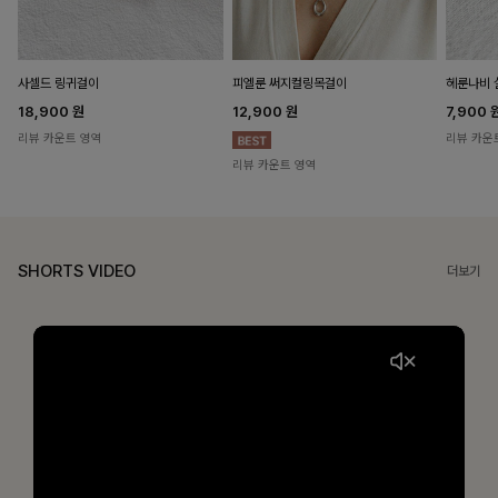
헤룬나비 
사셀드 링귀걸이
피엘룬 써지컬링목걸이
7,900
18,900
원
12,900
원
리뷰 카운
리뷰 카운트 영역
리뷰 카운트 영역
SHORTS VIDEO
더보기