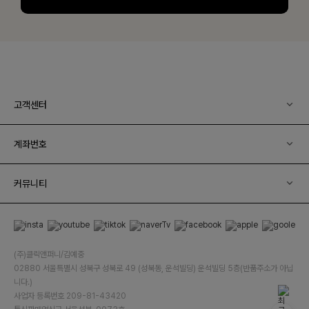
고객센터
계좌번호
커뮤니티
(주)클릭앤퍼니/김예중
02880 서울특별시 성북구 성북로 49 (성북동, 운석빌딩) 운석빌딩 5층(반품주소가 아닙
니다.)
사업자 등록번호 209-81-43420