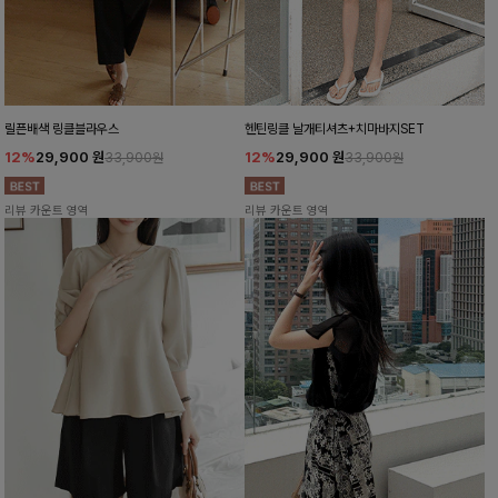
릴픈배색 링클블라우스
헨틴링클 날개티셔츠+치마바지SET
12%
29,900
원
12%
29,900
원
33,900원
33,900원
리뷰 카운트 영역
리뷰 카운트 영역