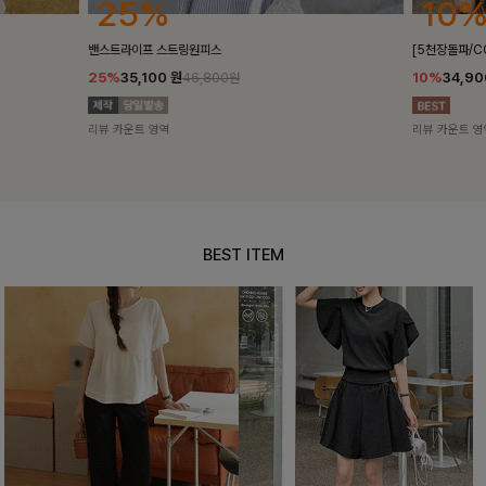
25%
10%
밴스트라이프 스트링원피스
[5천장돌파/C
25%
35,100
원
10%
34,90
46,800원
리뷰 카운트 영역
리뷰 카운트 영
BEST ITEM