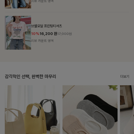
리뷰 카운트 영역
캣시어서커 버튼카라원피스+벨트SET
16%
79,900
원
95,100원
리뷰 카운트 영역
감각적인 선택, 완벽한 마무리
더보기