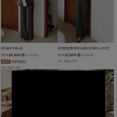
더리골지 카라니트
강력한편안함 와이드슬랙스[FREE,L사이즈]
12%
29,900
원
10%
37,800
원
33,900원
41,900원
리뷰 카운트 영역
리뷰 카운트 영역