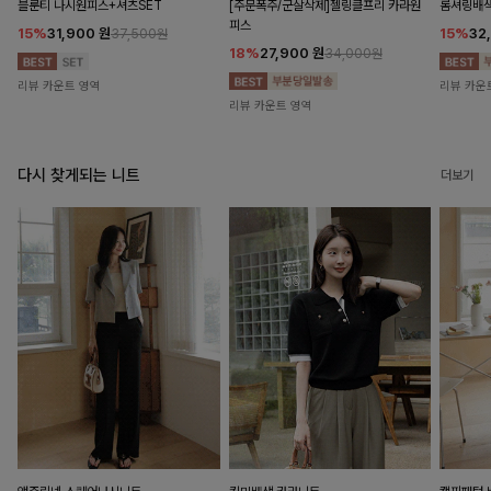
블룬티 나시원피스+셔츠SET
[주문폭주/군살삭제]젤링클프리 카라원
롬셔링배
피스
15%
31,900
원
15%
32
37,500원
18%
27,900
원
34,000원
리뷰 카운트 영역
리뷰 카운
리뷰 카운트 영역
다시 찾게되는 니트
더보기