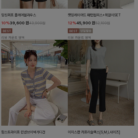
밍킷퍼프 플레어블라우스
캣밍레이어드 패턴원피스+목걸이SET
10%
39,600
원
12%
45,900
원
43,900원
52,100원
리뷰 카운트 영역
리뷰 카운트 영역
함스트라이프 린넨브이넥가디건
이지스판 카프리슬랙스[S,M,L사이즈]