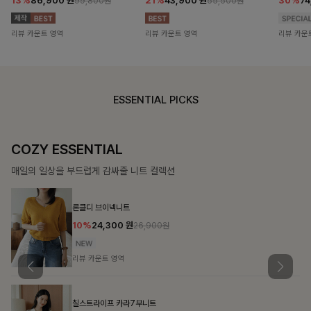
13%
86,900
원
21%
43,900
원
30%
7
99,800원
55,500원
리뷰 카운트 영역
리뷰 카운트 영역
리뷰 카운
ESSENTIAL PICKS
DOUBLE THE JOY
함께할 때 더욱 완벽한, 합리적인 선택으로 채우는 즐거움
필첸체크 스트링블라우스+플레어스커트SET
14%
42,900
원
49,800원
리뷰 카운트 영역
특스트라이프 링클원피스+스트링자켓SET