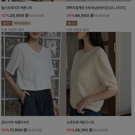
월스트라이프 버튼니트
퍼펙트절개핏 6부데님반바지[S,M,L사이즈]
12%
29,900
원
14%
48,900
원
33,900원
56,800원
리뷰 카운트 영역
리뷰 카운트 영역
콘브이넥 라벨티셔츠
소프트해 라운드니트
10%
17,900
원
10%
26,100
원
19,800원
28,900원