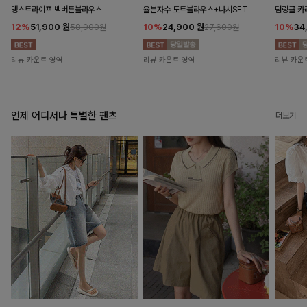
댕스트라이프 백버튼블라우스
율븐자수 도트블라우스+나시SET
덤링클 카
12%
51,900
원
10%
24,900
원
10%
34
58,900원
27,600원
리뷰 카운트 영역
리뷰 카운트 영역
리뷰 카운
언제 어디서나 특별한 팬츠
더보기