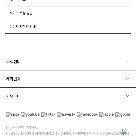
사이즈 측정 방법
이미지 저작권 안내
고객센터
계좌번호
커뮤니티
(주)클릭앤퍼니/김예중
02880 서울특별시 성북구 성북로 49 (성북동, 운석빌딩) 운석빌딩 5층(반품주소가 아닙