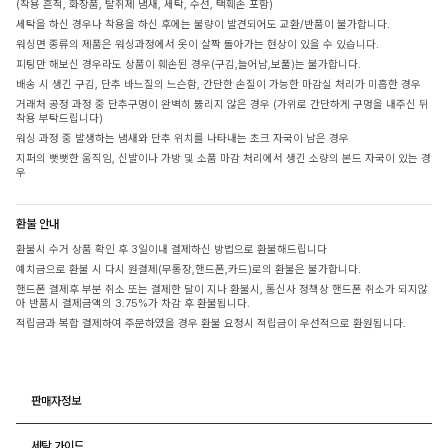
(착용 흔적, 화장품, 탈취제 냄새, 세탁, 수선, 택훼손 포함)
세탁을 하신 경우나 착용을 하신 후에는 불량이 발견되어도 교환/반품이 불가합니다.
워싱면 종류의 제품은 워싱과정에서 옷이 살짝 돌아가는 현상이 있을 수 있습니다.
피팅만 해보신 경우라도 상품이 훼손된 경우(구김,늘어남,보풀)는 불가합니다.
배송 시 생긴 구김, 단추 바느질의 느슨함, 간단한 손질이 가능한 마감실 처리가 미흡한 경우
거래처 공정 과정 중 단추구멍이 완벽히 뚫리지 않은 경우 (가위로 간단하게 구멍을 내주신 뒤
착용 부탁드립니다)
워싱 과정 중 발생하는 냄새와 단추 위치를 나타내는 초크 자국이 남은 경우
지퍼의 뻣뻣한 움직임, 신발이나 가방 및 소품 마감 처리에서 생긴 소량의 본드 자국이 있는 경
우
환불 안내
환불시 수거 상품 확인 후 3일이내 결제하신 방법으로 환불해드립니다
예치금으로 환불 시 다시 원결제(무통장,핸드폰,카드)로의 환불은 불가합니다.
핸드폰 결제후 부분 취소 또는 결제한 달이 지나 환불시, 통신사 정책상 핸드폰 취소가 되지않
아 반품시 결제금액의 3.75%가 차감 후 환불됩니다.
적립금과 복합 결제하여 주문하였을 경우 환불 요청시 적립금이 우선적으로 환원됩니다.
판매자정보
세탁 가이드