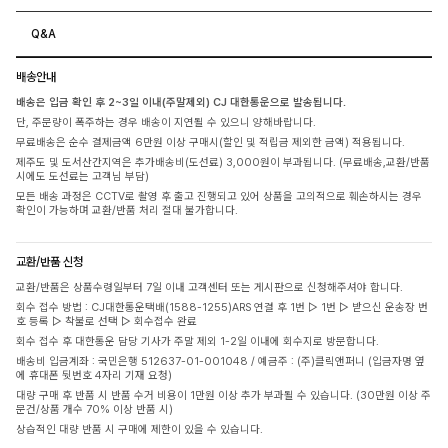
Q&A
배송안내
배송은 입금 확인 후 2~3일 이내(주말제외) CJ 대한통운으로 발송됩니다.
단, 주문량이 폭주하는 경우 배송이 지연될 수 있으니 양해바랍니다.
무료배송은 순수 결제금액 6만원 이상 구매시(할인 및 적립금 제외한 금액) 적용됩니다.
제주도 및 도서산간지역은 추가배송비(도선료) 3,000원이 부과됩니다. (무료배송,교환/반품
시에도 도선료는 고객님 부담)
모든 배송 과정은 CCTV로 촬영 후 출고 진행되고 있어 상품을 고의적으로 훼손하시는 경우
확인이 가능하며 교환/반품 처리 절대 불가합니다.
교환/반품 신청
교환/반품은 상품수령일부터 7일 이내 고객센터 또는 게시판으로 신청해주셔야 합니다.
회수 접수 방법 : CJ대한통운택배(1588-1255)ARS 연결 후 1번 ▷ 1번 ▷ 받으신 운송장 번
호 등록 ▷ 착불로 선택 ▷ 회수접수 완료
회수 접수 후 대한통운 담당 기사가 주말 제외 1-2일 이내에 회수지로 방문합니다.
배송비 입금계좌 : 국민은행 512637-01-001048 / 예금주 : (주)클릭앤퍼니 (입금자명 옆
에 휴대폰 뒷번호 4자리 기재 요청)
대량 구매 후 반품 시 반품 수거 비용이 1만원 이상 추가 부과될 수 있습니다. (30만원 이상 주
문건/상품 개수 70% 이상 반품 시)
상습적인 대량 반품 시 구매에 제한이 있을 수 있습니다.