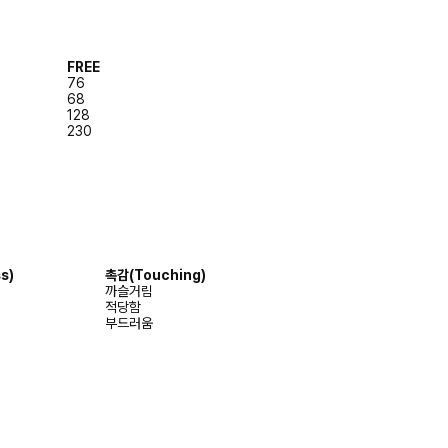
FREE
76
68
128
230
s)
촉감
(Touching)
까슬거림
적당함
부드러움