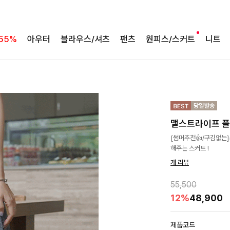
55%
아우터
블라우스/셔츠
팬츠
원피스/스커트
니트
맬스트라이프 
[썸머추천👍/구김없는
해주는 스커트 !
개 리뷰
55,500
12%
48,900
제품코드