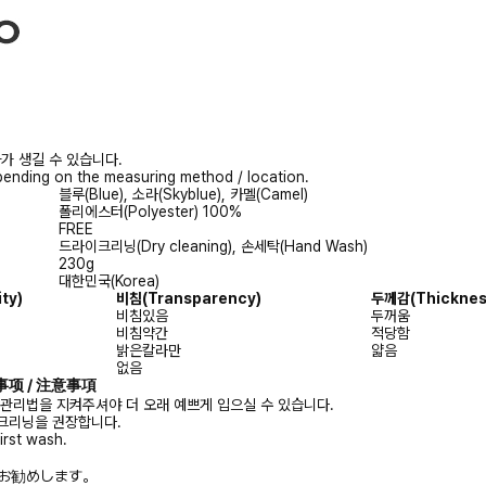
가 생길 수 있습니다.
ending on the measuring method / location.
블루(Blue), 소라(Skyblue), 카멜(Camel)
폴리에스터(Polyester) 100%
FREE
드라이크리닝(Dry cleaning), 손세탁(Hand Wash)
230g
대한민국(Korea)
ity)
비침
(Transparency)
두께감
(Thicknes
비침있음
두꺼움
비침약간
적당함
밝은칼라만
얇음
없음
注意事项 / 注意事項
 관리법을 지켜주셔야 더 오래 예쁘게 입으실 수 있습니다.
크리닝을 권장합니다.
irst wash.
お勧めします。