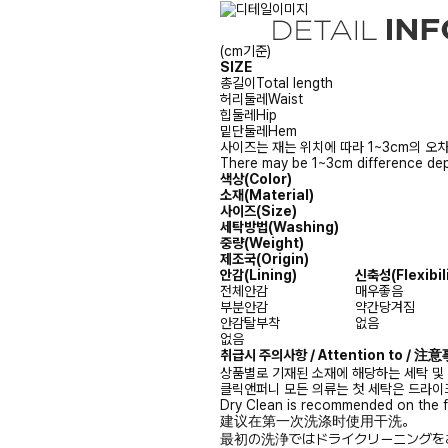
(cm기준)
SIZE
총길이
Total length
허리둘레
Waist
힙둘레
Hip
밑단둘레
Hem
사이즈는 재는 위치에 따라 1~3cm의 오차
There may be 1~3cm difference dep
색상(Color)
소재(Material)
사이즈(Size)
세탁방법(Washing)
중량(Weight)
제조국(Origin)
안감
(Lining)
신축성
(Flexibil
전체안감
매우좋음
부분안감
약간당겨짐
안감탈부착
없음
없음
취급시 주의사항 / Attention to / 
상품별로 기재된 소재에 해당하는 세탁 및
클릭앤퍼니 모든 의류는 첫 세탁은 드라이
Dry Clean is recommended on the f
建议在第一次洗涤时使用干洗。
最初の洗浄ではドライクリーニングを