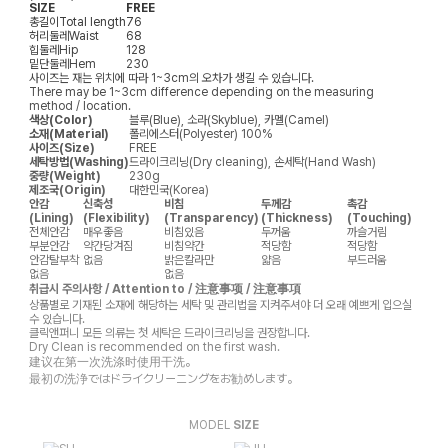
SIZE
FREE
총길이
Total length
76
허리둘레
Waist
68
힙둘레
Hip
128
밑단둘레
Hem
230
사이즈는 재는 위치에 따라 1~3cm의 오차가 생길 수 있습니다.
There may be 1~3cm difference depending on the measuring
method / location.
색상(Color)
블루(Blue), 소라(Skyblue), 카멜(Camel)
소재(Material)
폴리에스터(Polyester) 100%
사이즈(Size)
FREE
세탁방법(Washing)
드라이크리닝(Dry cleaning), 손세탁(Hand Wash)
중량(Weight)
230g
제조국(Origin)
대한민국(Korea)
안감
신축성
비침
두께감
촉감
(Lining)
(Flexibility)
(Transparency)
(Thickness)
(Touching)
전체안감
매우좋음
비침있음
두꺼움
까슬거림
부분안감
약간당겨짐
비침약간
적당함
적당함
안감탈부착
없음
밝은칼라만
얇음
부드러움
없음
없음
취급시 주의사항 / Attention to / 注意事项 / 注意事項
상품별로 기재된 소재에 해당하는 세탁 및 관리법을 지켜주셔야 더 오래 예쁘게 입으실
수 있습니다.
클릭앤퍼니 모든 의류는 첫 세탁은 드라이크리닝을 권장합니다.
Dry Clean is recommended on the first wash.
建议在第一次洗涤时使用干洗。
最初の洗浄ではドライクリーニングをお勧めします。
MODEL
SIZE