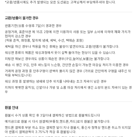
*교환/반품시에도 추가 발생되는 모든 도선료는 고객님께서 부담해주셔야 합니다.
교환/반품이 불가한 경우
반품기한(상품 수령후 7일)이 경과한 경우
공정거래, 표준약관 제 15조 2항에 의한 이용자의 사용 또는 일부 소비에 의하여 재화 가치가
현저히 감소한 경우
(착용 흔적, 화장품, 탈취제 냄새, 세탁, 수선, 택훼손 포함)
세탁을 하신 경우나 착용을 하신 후에는 불량이 발견되어도 교환/반품이 불가합니다.
워싱면 종류의 제품은 워싱과정에서 옷이 살짝 돌아가는 현상이 있을 수 있습니다.
피팅만 해보신 경우라도 상품이 훼손된 경우(구김,늘어남,보풀)는 불가합니다.
배송 시 생긴 구김, 단추 바느질의 느슨함, 간단한 손질이 가능한 마감실 처리가 미흡한 경우
거래처 공정 과정 중 단추구멍이 완벽히 뚫리지 않은 경우 (가위로 간단하게 구멍을 내주신 뒤
착용 부탁드립니다)
워싱 과정 중 발생하는 냄새와 단추 위치를 나타내는 초크 자국이 남은 경우
지퍼의 뻣뻣한 움직임, 신발이나 가방 및 소품 마감 처리에서 생긴 소량의 본드 자국이 있는 경
우
환불 안내
환불시 수거 상품 확인 후 3일이내 결제하신 방법으로 환불해드립니다
예치금으로 환불 시 다시 원결제(무통장,핸드폰,카드)로의 환불은 불가합니다.
핸드폰 결제후 부분 취소 또는 결제한 달이 지나 환불시, 통신사 정책상 핸드폰 취소가 되지않
아 반품시 결제금액의 3.75%가 차감 후 환불됩니다.