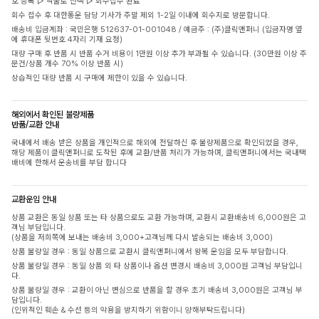
호 등록 ▷ 착불로 선택 ▷ 회수접수 완료
회수 접수 후 대한통운 담당 기사가 주말 제외 1-2일 이내에 회수지로 방문합니다.
배송비 입금계좌 : 국민은행 512637-01-001048 / 예금주 : (주)클릭앤퍼니 (입금자명 옆
에 휴대폰 뒷번호 4자리 기재 요청)
대량 구매 후 반품 시 반품 수거 비용이 1만원 이상 추가 부과될 수 있습니다. (30만원 이상 주
문건/상품 개수 70% 이상 반품 시)
상습적인 대량 반품 시 구매에 제한이 있을 수 있습니다.
해외에서 확인된 불량제품
반품/교환 안내
국내에서 배송 받은 상품을 개인적으로 해외에 전달하신 후 불량제품으로 확인되었을 경우,
해당 제품이 클릭앤퍼니로 도착된 후에 교환/반품 처리가 가능하며, 클릭앤퍼니에서는 국내택
배비에 한해서 운송비를 부담 합니다
교환운임 안내
상품 교환은 동일 상품 또는 타 상품으로도 교환 가능하며, 교환시 교환배송비 6,000원은 고
객님 부담입니다.
(상품을 저희쪽에 보내는 배송비 3,000+고객님께 다시 발송되는 배송비 3,000)
상품 불량일 경우 : 동일 상품으로 교환시 클릭앤퍼니에서 왕복 운임을 모두 부담합니다.
상품 불량일 경우 : 동일 상품 외 타 상품이나 옵션 변경시 배송비 3,000원 고객님 부담입니
다.
상품 불량일 경우 : 교환이 아닌 변심으로 반품을 할 경우 초기 배송비 3,000원은 고객님 부
담입니다.
(인위적인 훼손 & 수선 등의 악용을 방지하기 위함이니 양해부탁드립니다)