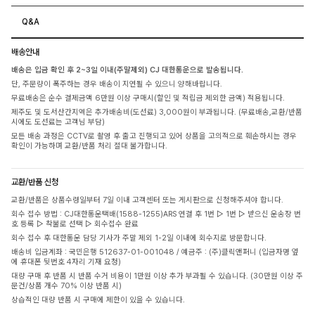
Q&A
배송안내
배송은 입금 확인 후 2~3일 이내(주말제외) CJ 대한통운으로 발송됩니다.
단, 주문량이 폭주하는 경우 배송이 지연될 수 있으니 양해바랍니다.
무료배송은 순수 결제금액 6만원 이상 구매시(할인 및 적립금 제외한 금액) 적용됩니다.
제주도 및 도서산간지역은 추가배송비(도선료) 3,000원이 부과됩니다. (무료배송,교환/반품
시에도 도선료는 고객님 부담)
모든 배송 과정은 CCTV로 촬영 후 출고 진행되고 있어 상품을 고의적으로 훼손하시는 경우
확인이 가능하며 교환/반품 처리 절대 불가합니다.
교환/반품 신청
교환/반품은 상품수령일부터 7일 이내 고객센터 또는 게시판으로 신청해주셔야 합니다.
회수 접수 방법 : CJ대한통운택배(1588-1255)ARS 연결 후 1번 ▷ 1번 ▷ 받으신 운송장 번
호 등록 ▷ 착불로 선택 ▷ 회수접수 완료
회수 접수 후 대한통운 담당 기사가 주말 제외 1-2일 이내에 회수지로 방문합니다.
배송비 입금계좌 : 국민은행 512637-01-001048 / 예금주 : (주)클릭앤퍼니 (입금자명 옆
에 휴대폰 뒷번호 4자리 기재 요청)
대량 구매 후 반품 시 반품 수거 비용이 1만원 이상 추가 부과될 수 있습니다. (30만원 이상 주
문건/상품 개수 70% 이상 반품 시)
상습적인 대량 반품 시 구매에 제한이 있을 수 있습니다.