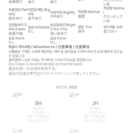
全体あり
あり
あり
いる
적당함
Norma
부분안감
Part
약간당겨짐
Slig
적당함
Normal
비침약간
Slightly
l
ially
htly
適度
ややあり
さらっとして
部分あり
若干あり
いる
안감탈부착
D
밝은칼라만
Bright
얇음
Thin
부드러움
Soft
없음
Inflexible
etachable
Color Only
なし
薄手
柔らかい
脱着可能
薄い色あり
없음
None
없음
None
なし
なし
취급시 주의사항 / Attention to / 注意事项 / 注意事項
상품별로 기재된 소재에 해당하는 세탁 및 관리법을 지켜주셔야 더 오래 예쁘게 입으실
수 있습니다.
클릭앤퍼니 모든 의류는 첫 세탁은 드라이크리닝을 권장합니다.
Dry Clean is recommended on the first wash.
建议在第一次洗涤时使用干洗。
最初の洗濯は専門店にてドライクリーニングをしてください。
MODEL
SIZE
SH
JH
163cm
167cm
TOP(55)
TOP(55)
BOTTOM(26)
BOTTOM(26)
SHOES(240)
SHOES(240)