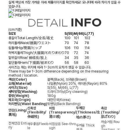
실제 색상과 가장 가까운 아래 제품이미지를 확인하세요! 모니터에 따라 차이가 있을 수
있습니다.
(cm기준)
SIZE
S(55)
M(66)
L(77)
총길이
Total Length/全長/着丈
100
101
102
허리둘레
Waist/腰圍/ウエスト
70
74
78
힙둘레
Hip/臀圍/ヒップ
106
110
114
허벅지둘레
Thigh/大腿圍/わたりまわり
70
72
74
밑위길이
Rise/ 褲檔長/股上
34
35
36
밑단둘레
Hem/下擺圍/裾まわり
56
58
60
사이즈는 재는 위치에 따라 1~3cm의 오차가 생길 수 있습니다.
There may be 1~3cm difference depending on the measuring
method / location.
색상(Color)
블랙(Black), 브라운(Brown)
소재(Material)
나일론(Nylon) 20%, 레이온(Rayon) 80%
사이즈(Size)
S(55), M(66), L(77)
세탁방법(Washing)
드라이크리닝(Dry cleaning)
중량(Weight)
180g
제조국(Origin)
대한민국(Korea)
허리밴딩(Waist Banding)
뒷밴딩(Back Banding)
두께감
신축성
비침
촉감
안감
(Lining/
(Flexibility/
(Transparency/
(Thickness/生
(Touching/
裏地)
伸縮性)
透け感)
肌ざわり)
地の厚さ)
까슬거림
Rou
전체안감
Enti
매우좋음
Flexib
비침있음
See-thro
두꺼움
Thick
gh
rly
le
ugh
厚手
カサカサして