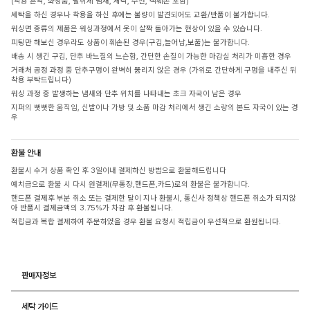
(착용 흔적, 화장품, 탈취제 냄새, 세탁, 수선, 택훼손 포함)
세탁을 하신 경우나 착용을 하신 후에는 불량이 발견되어도 교환/반품이 불가합니다.
워싱면 종류의 제품은 워싱과정에서 옷이 살짝 돌아가는 현상이 있을 수 있습니다.
피팅만 해보신 경우라도 상품이 훼손된 경우(구김,늘어남,보풀)는 불가합니다.
배송 시 생긴 구김, 단추 바느질의 느슨함, 간단한 손질이 가능한 마감실 처리가 미흡한 경우
거래처 공정 과정 중 단추구멍이 완벽히 뚫리지 않은 경우 (가위로 간단하게 구멍을 내주신 뒤
착용 부탁드립니다)
워싱 과정 중 발생하는 냄새와 단추 위치를 나타내는 초크 자국이 남은 경우
지퍼의 뻣뻣한 움직임, 신발이나 가방 및 소품 마감 처리에서 생긴 소량의 본드 자국이 있는 경
우
환불 안내
환불시 수거 상품 확인 후 3일이내 결제하신 방법으로 환불해드립니다
예치금으로 환불 시 다시 원결제(무통장,핸드폰,카드)로의 환불은 불가합니다.
핸드폰 결제후 부분 취소 또는 결제한 달이 지나 환불시, 통신사 정책상 핸드폰 취소가 되지않
아 반품시 결제금액의 3.75%가 차감 후 환불됩니다.
적립금과 복합 결제하여 주문하였을 경우 환불 요청시 적립금이 우선적으로 환원됩니다.
판매자정보
세탁 가이드