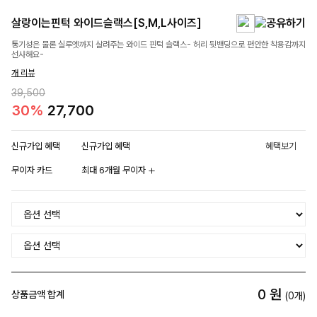
살랑이는핀턱 와이드슬랙스[S,M,L사이즈]
통기성은 물론 실루엣까지 살려주는 와이드 핀턱 슬랙스- 허리 뒷밴딩으로 편안한 착용감까지
선사해요-
개 리뷰
39,500
30%
27,700
신규가입 혜택
신규가입 혜택
혜택보기
무이자 카드
최대 6개월 무이자
0
원
상품금액 합계
(
0
개)