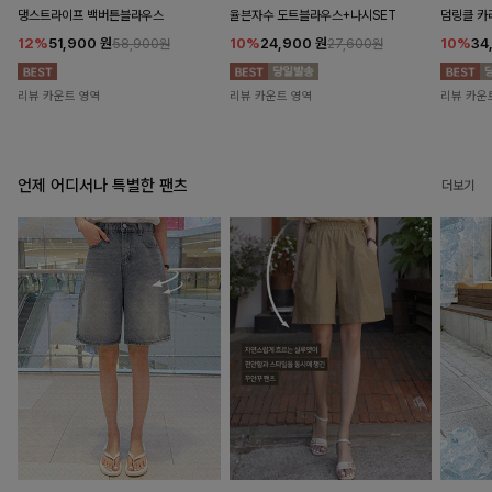
댕스트라이프 백버튼블라우스
율븐자수 도트블라우스+나시SET
덤링클 카
12%
51,900
원
10%
24,900
원
10%
34
58,900원
27,600원
리뷰 카운트 영역
리뷰 카운트 영역
리뷰 카운
언제 어디서나 특별한 팬츠
더보기