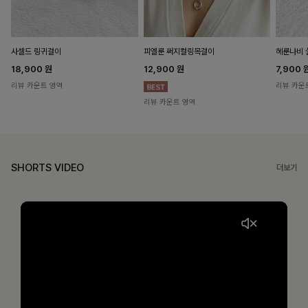
헤룬나비 
사셀드 링귀걸이
피엘룬 써지컬링목걸이
7,900
18,900
원
12,900
원
리뷰 카운
리뷰 카운트 영역
리뷰 카운트 영역
SHORTS VIDEO
더보기