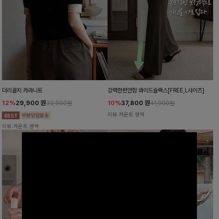
더리골지 카라니트
강력한편안함 와이드슬랙스[FREE,L사이즈]
12%
29,900
원
10%
37,800
원
33,900원
41,900원
리뷰 카운트 영역
리뷰 카운트 영역