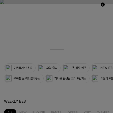
0
03
33
여름특가~45%
오늘 출발
단, 하루 혜택
NEW IT
우아한 실루엣 블라우스
하나로 완성된 코디 #원피스
데일리 #
WEEKLY BEST
NEW
BLOUSE
PANTS
DRESS
KNIT
T-SHIRT
ALL