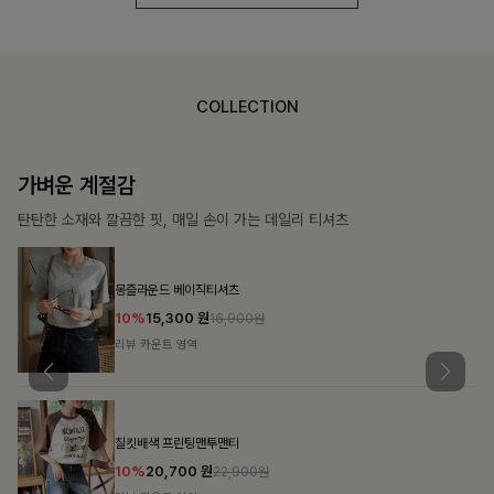
COLLECTION
가장 쉬운 코디
특별한 날부터 일상까지 함께하는 룩
쥬빌스트링 포켓원피스
17%
48,900
원
58,900원
리뷰 카운트 영역
블룬티 나시원피스+셔츠SET
15%
31,900
원
37,500원