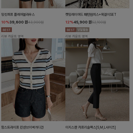
밍킷퍼프 플레어블라우스
캣밍레이어드 패턴원피스+목걸이SET
10%
39,600
원
12%
45,900
원
43,900원
52,100원
리뷰 카운트 영역
리뷰 카운트 영역
함스트라이프 린넨브이넥가디건
이지스판 카프리슬랙스[S,M,L사이즈]