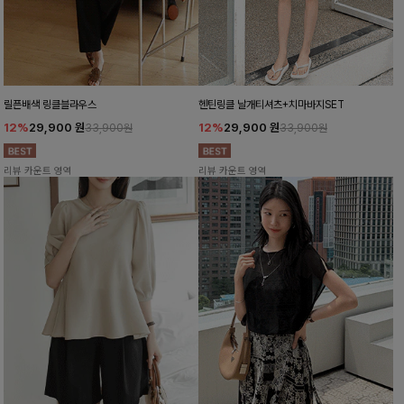
릴픈배색 링클블라우스
헨틴링클 날개티셔츠+치마바지SET
12%
29,900
원
12%
29,900
원
33,900원
33,900원
리뷰 카운트 영역
리뷰 카운트 영역