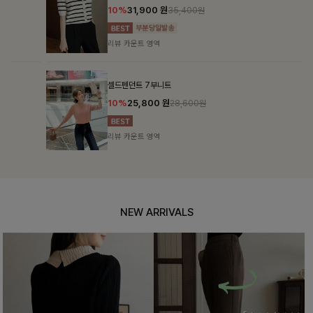
10%
31,900
원
35,400원
리뷰 카운트 영역
셀드펜던트 7부니트
10%
25,800
원
28,600원
리뷰 카운트 영역
NEW ARRIVALS