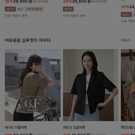
18%
29,900
원
28%
35,900
원
36,400원
49,800원
10%
34
리뷰 카운트 영역
리뷰 카운트 영역
리뷰 카운
여유로운 실루엣의 아우터
더보기
래나드 더블자켓
자빈닛 싱글자켓
캣민더블 