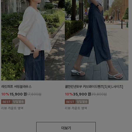
레킷퍼프 셔링블라우스
쿨한린넨8부 커브와이드팬츠[S,M,L사이즈]
10%
15,900
원
10%
35,900
원
17,600원
39,800원
리뷰 카운트 영역
리뷰 카운트 영역
더보기