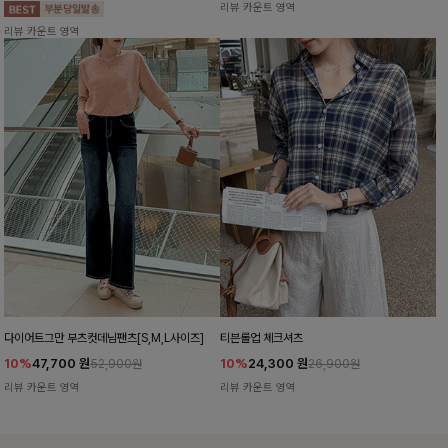
리뷰 카운트 영역
리뷰 카운트 영역
다이어트그만 부츠컷데님팬츠[S,M,L사이즈]
티븐롤업 체크셔츠
10%
47,700
원
10%
24,300
원
52,900원
26,900원
리뷰 카운트 영역
리뷰 카운트 영역