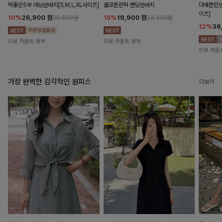
딱좋은5부 데님반바지[S,M,L,XL사이즈]
쿨코튼핀턱 밴딩반바지
더예쁜린넨
이즈]
10%
26,900
원
15%
19,900
원
29,800원
23,400원
12%
36
리뷰 카운트 영역
리뷰 카운트 영역
리뷰 카운
가장 완벽한 감각적인 원피스
더보기