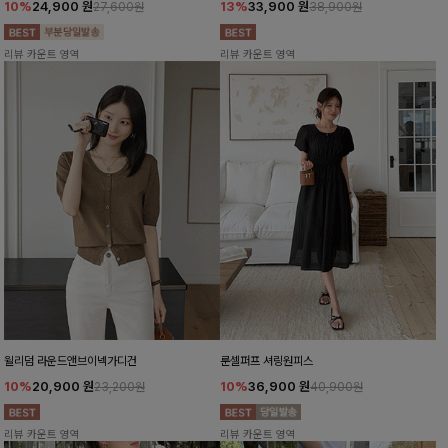
10%
24,900
원
13%
33,900
원
27,600원
38,900원
리뷰 카운트 영역
리뷰 카운트 영역
윌리덤 라운드앤브이넥가디건
룬셀퍼프 셔링원피스
10%
20,900
원
10%
36,900
원
23,200원
40,900원
리뷰 카운트 영역
리뷰 카운트 영역