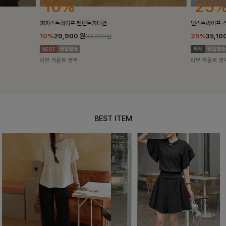
25%
10%
밴스트라이프 스트링원피스
[5천장돌파/C
25%
35,100
원
10%
34,90
46,800원
리뷰 카운트 영역
리뷰 카운트 영
BEST ITEM