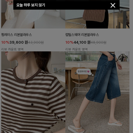
오늘 하루 보지 않기
펌레이스 리본블라우스
럽틸스퀘어 리본블라우스
10%
39,600
원
10%
44,100
원
43,900원
48,900원
리뷰 카운트 영역
리뷰 카운트 영역