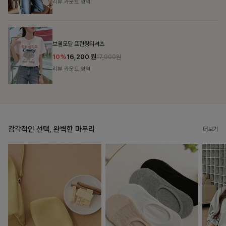
리뷰 카운트 영역
캣시어서커 버튼카라원피스+벨트SET
16%
79,900
원
95,100원
리뷰 카운트 영역
감각적인 선택, 완벽한 마무리
더보기