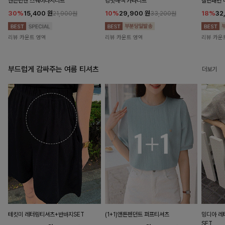
앤즌린넨 스퀘어나시니트
킹밋배색 카라니트
캘핀패턴 
30%
15,400
원
10%
29,900
원
18%
32
21,900원
33,200원
리뷰 카운트 영역
리뷰 카운트 영역
리뷰 카운
부드럽게 감싸주는 여름 티셔츠
더보기
테킷미 레터링티셔츠+반바지SET
(1+1)앤튼펜던트 퍼프티셔츠
밍디아 
SET