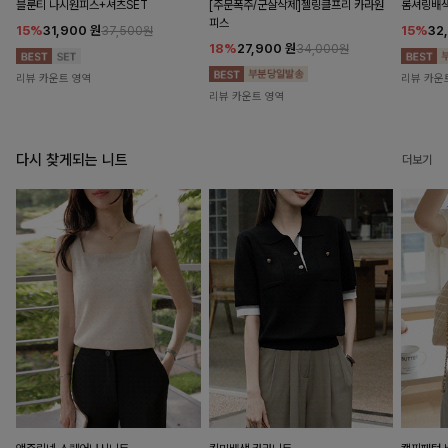
블룬티 나시원피스+셔츠SET
[주문폭주/군살삭제]젤링클프리 카라원
롬셔링배
피스
15%
31,900
원
15%
32
37,500원
18%
27,900
원
34,000원
리뷰 카운트 영역
리뷰 카운
리뷰 카운트 영역
다시 찾게되는 니트
더보기