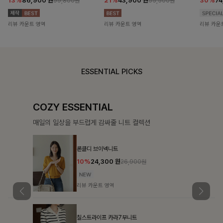
13%
86,900
원
21%
43,900
원
30%
7
99,800원
55,500원
리뷰 카운트 영역
리뷰 카운트 영역
리뷰 카운
ESSENTIAL PICKS
COZY ESSENTIAL
매일의 일상을 부드럽게 감싸줄 니트 컬렉션
론클디 브이넥니트
10%
24,300
원
26,900원
리뷰 카운트 영역
칠스트라이프 카라7부니트