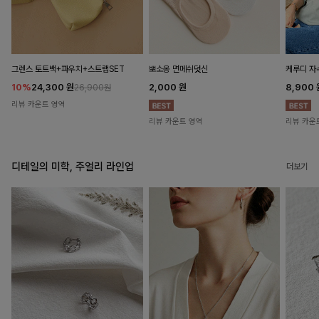
뽀소옹 면메쉬덧신
그렌스 토트백+파우치+스트랩SET
케루디 자
2,000
원
10%
24,300
원
8,900
26,900원
리뷰 카운트 영역
리뷰 카운트 영역
리뷰 카운
디테일의 미학, 주얼리 라인업
더보기