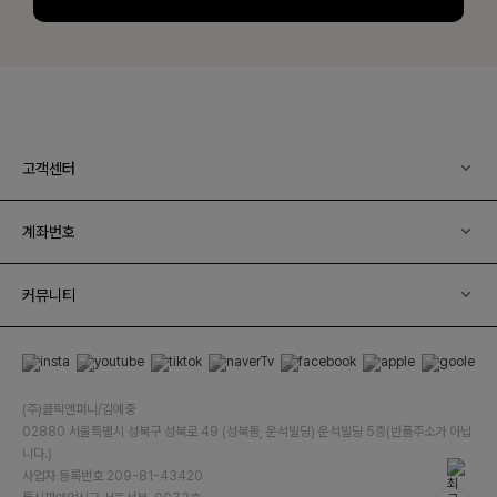
고객센터
계좌번호
커뮤니티
(주)클릭앤퍼니/김예중
02880 서울특별시 성북구 성북로 49 (성북동, 운석빌딩) 운석빌딩 5층(반품주소가 아닙
니다.)
사업자 등록번호 209-81-43420