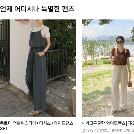
언제 어디서나 특별한 팬츠
쿠르디 언발뷔스티에+티셔츠+와이드팬츠
내가고른쿨함 와이드팬츠[FRE
SET
[2TYPE기장]가볍고 내추럴한 소재감