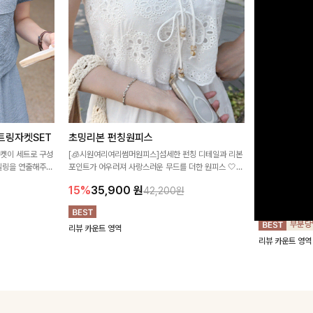
트링자켓SET
초밍리본 펀칭원피스
[주문폭주/
스
자켓이 세트로 구성
[🧊시원여리여리썸머원피스]섬세한 펀칭 디테일과 리본
타일링을 연출해주는
포인트가 어우러져 사랑스러운 무드를 더한 원피스 🤍
구김이 적은 링클
 실용적이며, 스트
여리하게 퍼지는 실루엣으로 로맨틱하고 여성스럽게 연
하며 일자로 떨어
15%
35,900
원
42,200원
어 데일리부터 여
출돼요 ✨
해주는 원피스에
18%
27,9
리뷰 카운트 영역
리뷰 카운트 영역