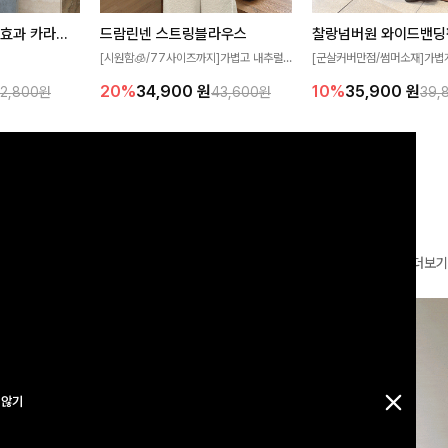
[재구매율1위] 냉감효과 카라니트
드람린넨 스트링블라우스
[군살커버만점/썸머소재]가볍
[시원함🧊/77사이즈까지]가볍고 내추럴
필요가 없어요!얇
원단과 여유로운 와이드 핏으로
한 텍스처가 돋보이는 블라우스로, 답답함
10%
35,900
원
20%
34,900
원
32,800원
39,
43,600원
여름에도 시원하게
편안하게 착용하실 수 있는 팬
없는 슬릿 카라 디자인이 얼굴선을 더욱 시
다
✨ 허리 전체 밴딩과 스트링 
원하게 연출해드립니다 🤍🌿
감 있는 착용감을 더해드려요!
더보기
 않기