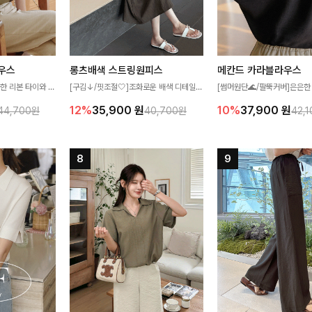
우스
롱츠배색 스트링원피스
메칸드 카라블라우스
한 리본 타이와 자
[구김↓/핏조절🤍]조화로운 배색 디테일로
[썸머원단🌊/팔뚝커버]은은한
디테일이 여성스러운
스타일을 더한 원피스! 스트링이 내장되어
와 여유로운 실루엣이 만나 
12%
35,900
원
10%
37,900
원
44,700원
40,700원
42,
스 🤎 하늘하늘
있어 여리여리한 라인을 만들어주고 넉넉한
세련된 무드를 연출해주는 블
떨어지는 실루엣으로
포켓으로 실용성까지 갖췄어요:)
리룩부터 출근룩까지 다양하게
 세련되게 즐기기
은 베이직한 디자인!