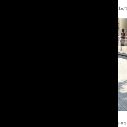
더보기
와이드팬츠[FREE,L사이즈]
테킷미 레터링티셔츠+반바지SET
8부기장]사이드 버튼 디테일이 은은한
[데일리부터 여행룩까지]감각적인 레터링 티셔츠와 플레