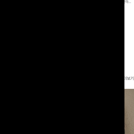
 와이드 팬츠입니다. 여유롭게 떨어지
어 핏 반바지가 함께 구성된 세트 아이템으로, 편안하면
볍게 바스락거리는 소재감으로 시원하고
서도 캐주얼한 꾸안꾸룩을 완성해드립니다 ✨🩵
00
원
18%
29,900
원
49,800원
36,400원
좋은 아이템-
리뷰 카운트 영역
더보기