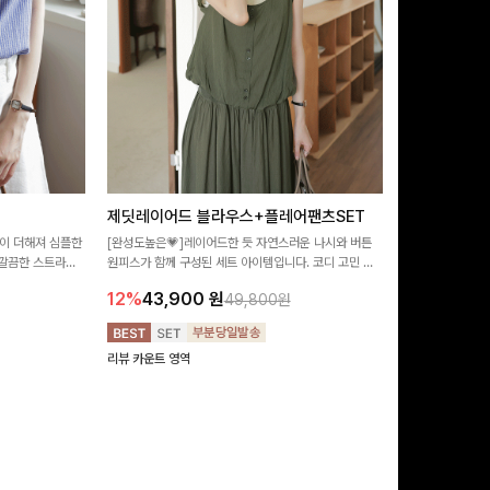
제딧레이어드 블라우스+플레어팬츠SET
뮬론퍼프 레
이 더해져 심플한
[완성도높은💗]레이어드한 듯 자연스러운 나시와 버튼
[데이트룩추천🩷
깔끔한 스트라이
원피스가 함께 구성된 세트 아이템입니다. 코디 고민 없
랑스러운 분위기를
 좋은 블라우스예요
이 한 벌만으로도 내추럴하면서 여성스러운 썸머룩 완성!
밋밋함 없이 여성
12%
43,900
원
10%
29,9
49,800원
리뷰 카운트 영역
리뷰 카운트 영역