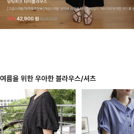
밍팃퍼프 타이블라우스
[고급스러움/하객룩추천💎]여성스러운 브이넥 라인과 타이 디테일이 어우러져 우아한 무드를 
라우스 🤍 여유로운 7부 소매로 편안하게 착용되며 데일리룩부터 출근룩, 하객룩까지 세련된
14%
42,900
원
49,800원
기 좋은 아이템이에요
여름을 위한 우아한 블라우스/셔츠