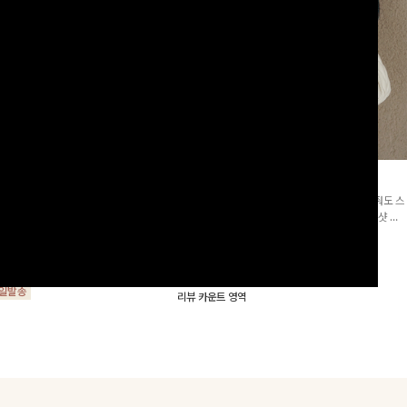
군살삭제]젤링클프리 카라원피
조단스트링 체크원피스
[고객요청재입고/2천장돌파💚]하나만 툭 착용해줘도 스
프리 원단으로 항상 깔끔하게 착용 가능
타일리시해 보이는 휘뚜루 마뚜루 아이템 ~ ! 인생샷 건
지는 넉넉한 핏으로 군살을 완벽히 커버
질 수 있는 세련된 무드의 체크 패턴이 들어간 원피스 : )
15%
29,900
원
35,100원
요🖤
00
원
34,000원
리뷰 카운트 영역