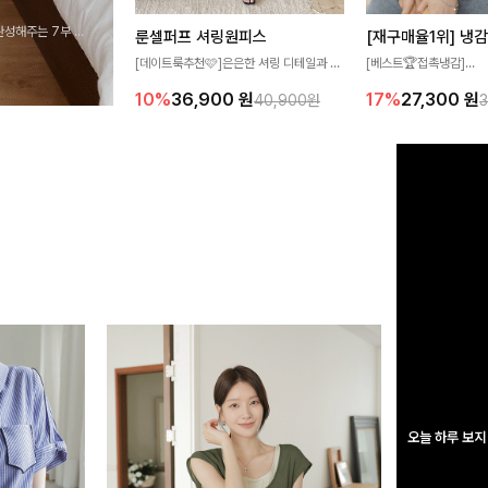
완성해주는 7부 블
룬셀퍼프 셔링원피스
 스타일링을 연출하
[데이트룩추천🩷]은은한 셔링 디테일과 퍼
[베스트🏆접촉냉감]
프 소매가 어우러져 사랑스러운 무드를 완
여름에도 무더위 걱정할 
10%
36,900
원
17%
27,300
원
40,900원
성해주는 원피스🤍 허리 스모크 밴딩이 슬
고 가벼운 소재감으로 
림한 실루엣을 연출해주며, 자연스럽게 퍼
즐기실 수 있는 니트랍니
지는 플레어 라인으로 여성스럽고 편안하게
즐기기 좋아요
오늘 하루 보지