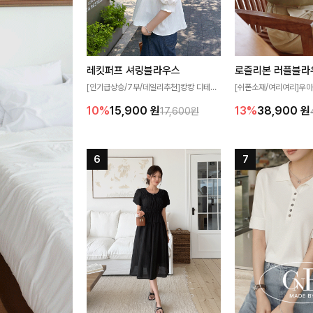
레킷퍼프 셔링블라우스
로즐리본 러플블라
[인기급상승/7부/데일리추천]캉캉 디테일
[쉬폰소재/여리여리]우아
이 더해져 사랑스럽고 풍성한 실루엣을 완
연스럽게 흐르는 러플 
10%
15,900
원
13%
38,900
원
17,600원
성해주는 블라우스 🤍 가볍게 퍼지는 핏으
분위기를 더해주는 블라우
로 체형을 자연스럽게 커버해주며 여성스럽
한 소재감과 여유롭게 
게 즐기기 좋아요 ✨
얼굴까지 화사해 보이며
좋아요