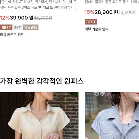
[한 번에 완성💕]티셔츠, 뷔스티에, 팬츠까지 한 번에 구
원하게 즐기기 좋은 와이드 팬츠! 허리
성된 실속 있는 3피스 세트 🖤 따로 또 같이 활용하기 좋
테일로 편안한 착용감을 더했으며, 여
15%
28,900
원
33,900원
아 코디 걱정 없이 데일리하게 즐기기 좋아요 ✨
이드핏이 군살을 자연스럽게 커버해준답
12%
39,900
원
45,300원
리뷰 카운트 영역
리뷰 카운트 영역
가장 완벽한 감각적인 원피스