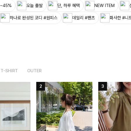
~45%
오늘 출발
단, 하루 혜택
NEW ITEM
하나로 완성된 코디 #원피스
데일리 #팬츠
화사한 #니
T-SHIRT
OUTER