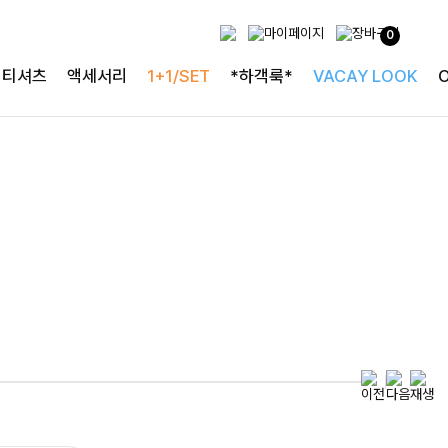
0
투피스로 완성되는
티셔츠
액세서리
1+1/SET
*하객룩*
VACAY LOOK
완성도 높은 원피스SET
특스트라이프 링클원피스+스트링자켓SET