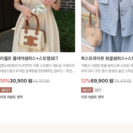
리월르 플레어원피스+스트랩SET
특스트라이프 링클원피스+스
[캡소매/분위기UP]허리 리본 스트랩이 세트로 구성되어
가볍고 시원한 링클 원피스와 스트링 
여성스럽고 우아한 실루엣을 완성해주는 원피스- 자연스
되어 코디 고민 없이 완성도 높은 스
럽게 퍼지는 플레어 라인과 깔끔한 핏이 어우러져 단정하
아이템 🤍 따로 또 같이 활용하기 좋아
10%
30,900
원
12%
69,900
원
34,300원
79,400원
면서도 여리한 무드로 입어져✨
링 디테일로 다양한 핏을 연출할 수 있
행룩까지 멋스럽게 즐기기 좋아요 ✨
리뷰 카운트 영역
리뷰 카운트 영역