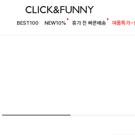
NO1. 썸머베스트
BEST100
NEW10%
휴가 전 빠른배송
여름특가~
두가지 컬러 데일리아이템
룬카일 스트라이프셔츠