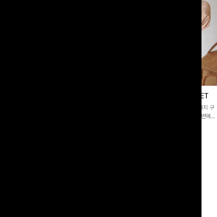
이스블라우스
필딩버튼 카라블라우스+와이드팬츠SET
]깔끔한 소매 퍼프와 레이스 자수로 사
[SET PICK]버튼 카라 블라우스와 팬츠, 스트랩까지 구
 담았으며 은은한 체크 패턴이 더해져
성된 활용도 높은 3종 세트 🤍 코디 걱정 없이 한 번에
스러움 가득 느껴지는 블라우스에요🤍
완성도 있는 스타일링을 연출할 수 있어 데일리하게 즐기
00
원
10%
49,900
원
33,200원
55,400원
기 좋아요 ✨
리뷰 카운트 영역