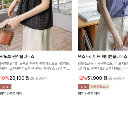
랑도브 펀칭블라우스
댕스트라이프 백버튼블라우스
[특별한날/데이트룩🎀]독특한 펀칭 패턴으로 시원해보
[활용도좋은✨]은은한 스트라이프 패턴
이면서 로맨틱한 무드를 선사하는 블라우스:) 풍성한 퍼
코디에도 세련된 포인트를 더해드리며 
프 소매와 밑단 셔링으로 스타일을 더했어요
프 디테일로 유행 없이 오래 함께하기
10%
26,100
원
12%
51,900
원
28,900원
58,900원
리뷰 카운트 영역
리뷰 카운트 영역