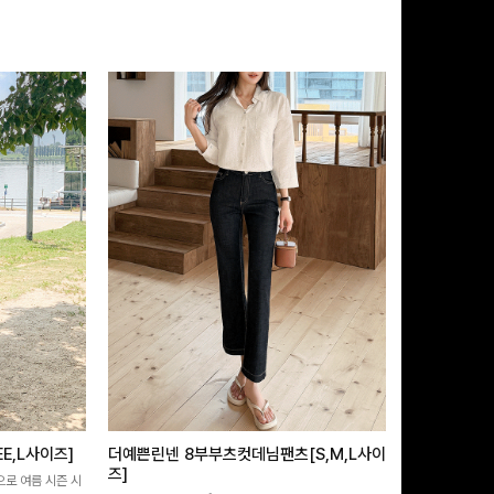
E,L사이즈]
더예쁜린넨 8부부츠컷데님팬츠[S,M,L사이
쿨링버튼 8부
즈]
으로 여름 시즌 시
[바스락소재💙/