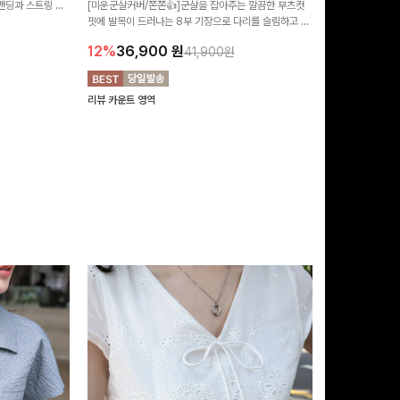
 밴딩과 스트링 디
[미운군살커버/쫀쫀👍]군살을 잡아주는 깔끔한 부츠컷
포인트가 되어주는
유롭게 떨어지는 와
핏에 발목이 드러나는 8부 기장으로 다리를 슬림하고 길
는 실루엣과 가
14%
42,9
니다:)
어보이게 만들어주며 생지 소재로 멋을 더한 데님팬츠에
편안하게 즐기기 
12%
36,900
원
41,900원
요~!
리뷰 카운트 영역
리뷰 카운트 영역