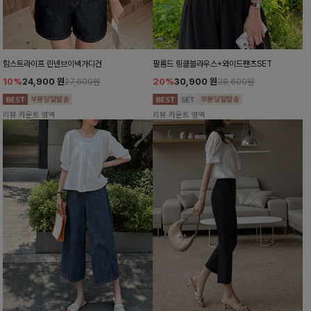
함스트라이프 린넨브이넥가디건
팔롬드 링클블라우스+와이드팬츠SET
10%
24,900
원
20%
30,900
원
27,600원
38,600원
리뷰 카운트 영역
리뷰 카운트 영역