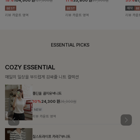
18%
104,900
원
11%
33,800
원
35%
67
127,900원
37,900원
리뷰 카운트 영역
리뷰 카운트 영역
리뷰 카운
ESSENTIAL PICKS
COZY ESSENTIAL
매일의 일상을 부드럽게 감싸줄 니트 컬렉션
폴딘울 골지유넥니트
10%
24,300
원
26,900원
리뷰 카운트 영역
칠스트라이프 카라7부니트