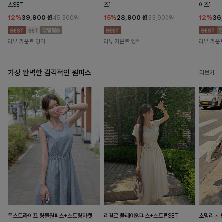
츠SET
즈]
이즈]
12%
39,900
원
15%
28,900
원
12%
36
45,300원
33,900원
리뷰 카운트 영역
리뷰 카운트 영역
리뷰 카운
가장 완벽한 감각적인 원피스
더보기
특스트라이프 링클원피스+스트링자켓
리월르 플레어원피스+스트랩SET
초밍리본 