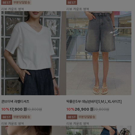
리뷰 카운트 영역
리뷰 카운트 영역
콘브이넥 라벨티셔츠
딱좋은5부 데님반바지[S,M,L,XL사이즈]
10%
17,900
원
10%
26,900
원
19,800원
29,800원
리뷰 카운트 영역
리뷰 카운트 영역