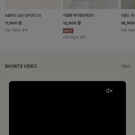
노블레스 순은 반지(92.5)
피엘룬 써지컬링목걸이
사셀드 링
11,900
원
12,900
원
18,90
리뷰 카운트 영역
리뷰 카운
리뷰 카운트 영역
SHORTS VIDEO
더보기