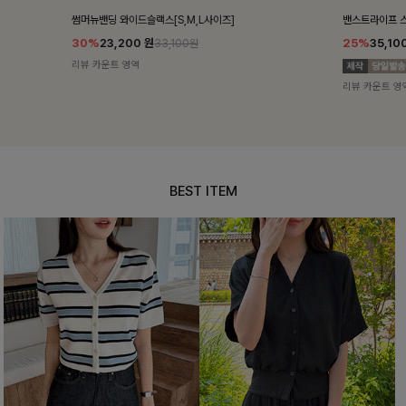
밴스트라이프 스트링원피스
쥬린레이스 카
25%
35,100
원
12%
34,90
46,800원
리뷰 카운트 영역
리뷰 카운트 영
BEST ITEM