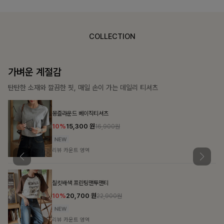
COLLECTION
가장 쉬운 코디
특별한 날부터 일상까지 함께하는 룩
큐플리츠 블라우스+스커트+벨트SET
10%
57,600
원
63,900원
리뷰 카운트 영역
밴스트라이프 스트링원피스
25%
35,100
원
46,800원
리뷰 카운트 영역