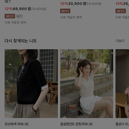
SET
10%
30,900
원
15%
35
34,300원
12%
69,900
원
79,400원
리뷰 카운트 영역
리뷰 카운
리뷰 카운트 영역
다시 찾게되는 니트
더보기
킹밋배색 카라니트
델로펜던트 펀칭카라니트
캘로이 비