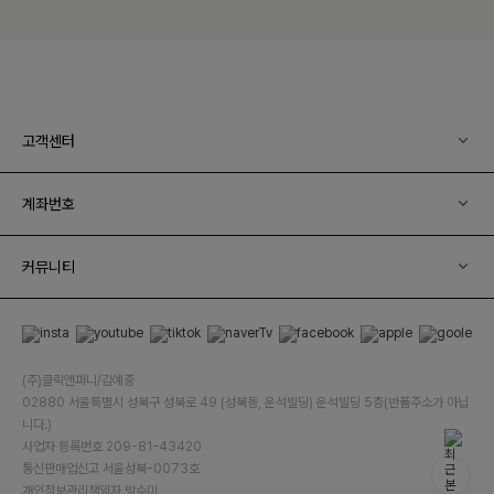
고객센터
계좌번호
커뮤니티
(주)클릭앤퍼니/김예중
02880 서울특별시 성북구 성북로 49 (성북동, 운석빌딩) 운석빌딩 5층(반품주소가 아닙
니다.)
사업자 등록번호 209-81-43420
통신판매업신고 서울성북-0073호
개인정보관리책임자 박수미