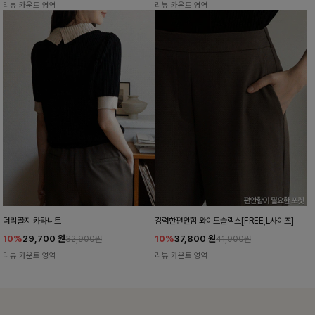
리뷰 카운트 영역
리뷰 카운트 영역
더리골지 카라니트
강력한편안함 와이드슬랙스[FREE,L사이즈]
10%
29,700
원
10%
37,800
원
32,900원
41,900원
리뷰 카운트 영역
리뷰 카운트 영역