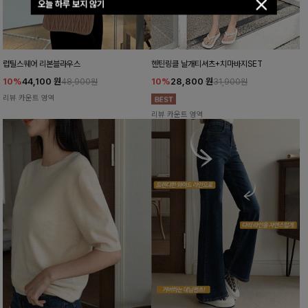
오늘 하루 보지 않기
럽틸스퀘어 리본블라우스
헨틴링클 날개티셔츠+치마바지SET
10%
44,100
원
10%
28,800
원
48,900원
31,900원
리뷰 카운트 영역
리뷰 카운트 영역