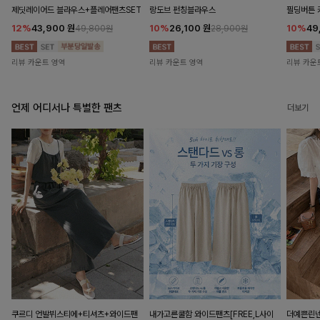
제딧레이어드 블라우스+플레어팬츠SET
랑도브 펀칭블라우스
필딩버튼 
12%
43,900
원
10%
26,100
원
10%
49
49,800원
28,900원
리뷰 카운트 영역
리뷰 카운트 영역
리뷰 카운
언제 어디서나 특별한 팬츠
더보기
쿠르디 언발뷔스티에+티셔츠+와이드팬
내가고른쿨함 와이드팬츠[FREE,L사이
더예쁜린넨