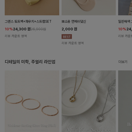
뽀소옹 면메쉬덧신
그렌스 토트백+파우치+스트랩SET
밀핀배색 
2,000
원
10%
24,300
원
10%
24
26,900원
리뷰 카운트 영역
리뷰 카운
리뷰 카운트 영역
디테일의 미학, 주얼리 라인업
더보기