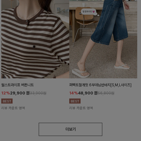
월스트라이프 버튼니트
퍼펙트절개핏 6부데님반바지[S,M,L사이즈]
12%
29,900
원
14%
48,900
원
33,900원
56,800원
리뷰 카운트 영역
리뷰 카운트 영역
더보기