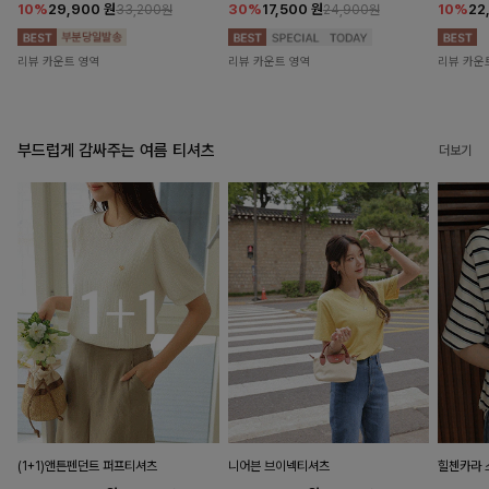
10%
29,900
원
30%
17,500
원
10%
22
33,200원
24,900원
리뷰 카운트 영역
리뷰 카운트 영역
리뷰 카운
부드럽게 감싸주는 여름 티셔츠
더보기
(1+1)앤튼펜던트 퍼프티셔츠
니어븐 브이넥티셔츠
힐첸카라