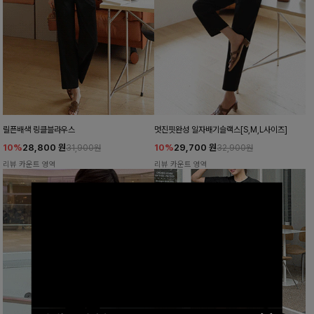
릴픈배색 링클블라우스
멋진핏완성 일자배기슬랙스[S,M,L사이즈]
10%
28,800
원
10%
29,700
원
31,900원
32,900원
리뷰 카운트 영역
리뷰 카운트 영역