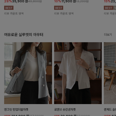
28%
35,900
원
10%
11,900
원
15%
23
49,800원
13,200원
리뷰 카운트 영역
리뷰 카운트 영역
리뷰 카운
여유로운 실루엣의 아우터
더보기
엔크릿 턴업더블자켓
로엔브 숏린넨자켓
렌체드 슬