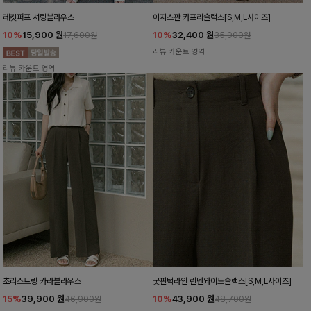
레킷퍼프 셔링블라우스
이지스판 카프리슬랙스[S,M,L사이즈]
10%
15,900
원
10%
32,400
원
17,600원
35,900원
리뷰 카운트 영역
리뷰 카운트 영역
초리스트링 카라블라우스
굿핀턱라인 린넨와이드슬랙스[S,M,L사이즈]
15%
39,900
원
10%
43,900
원
46,900원
48,700원