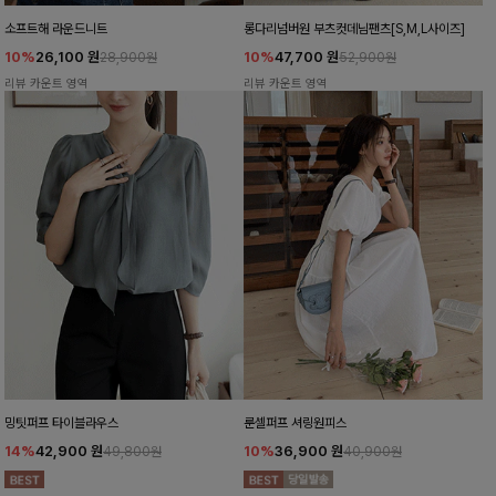
소프트해 라운드니트
롱다리넘버원 부츠컷데님팬츠[S,M,L사이즈]
10%
26,100
원
10%
47,700
원
28,900원
52,900원
리뷰 카운트 영역
리뷰 카운트 영역
밍팃퍼프 타이블라우스
룬셀퍼프 셔링원피스
14%
42,900
원
10%
36,900
원
49,800원
40,900원