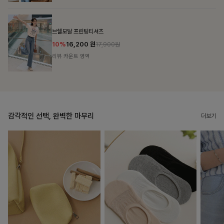
룬셀퍼프 셔링원피스
10%
36,900
원
40,900원
리뷰 카운트 영역
감각적인 선택, 완벽한 마무리
더보기