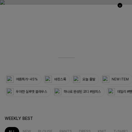
0
03
33
여름특가~45%
바캉스룩
오늘 출발
NEW ITEM
우아한 실루엣 블라우스
하나로 완성된 코디 #원피스
데일리 #
WEEKLY BEST
NEW
BLOUSE
PANTS
DRESS
KNIT
T-SHIRT
ALL