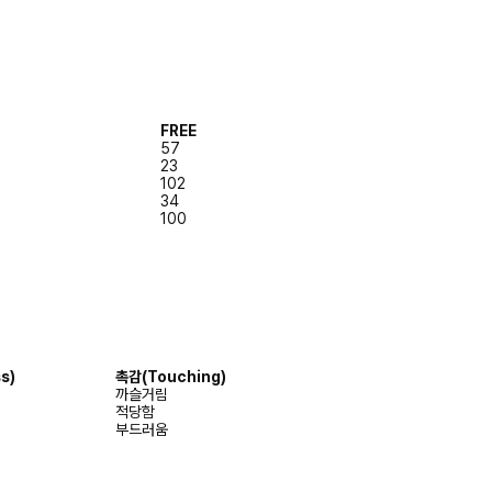
FREE
57
23
102
34
100
s)
촉감
(Touching)
까슬거림
적당함
부드러움