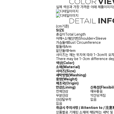
실제 색상과 가장 가까운 아래 제품이미지를
(cm기준)
SIZE
총길이
Total Length
어깨+소매(단면)
Shoulder+Sleeve
가슴둘레
Bust Circumference
팔둘레
Arm
밑단둘레
Hem
사이즈는 재는 위치에 따라 1~3cm의 오차
There may be 1~3cm difference dep
색상(Color)
소재(Material)
사이즈(Size)
세탁방법(Washing)
중량(Weight)
제조국(Origin)
안감
(Lining)
신축성
(Flexibil
전체안감
매우좋음
부분안감
약간당겨짐
안감탈부착
없음
없음
취급시 주의사항 / Attention to / 
상품별로 기재된 소재에 해당하는 세탁 및