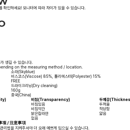
 확인하세요! 모니터에 따라 차이가 있을 수 있습니다.
가 생길 수 있습니다.
ending on the measuring method / location.
소라(Skyblue)
비스코스(Viscose) 85%, 폴리에스터(Polyester) 15%
FREE
드라이크리닝(Dry cleaning)
160g
중국(China)
ity)
비침
(Transparency)
두께감
(Thicknes
비침있음
두꺼움
비침약간
적당함
밝은칼라만
얇음
없음
注意事项 / 注意事項
 관리법을 지켜주셔야 더 오래 예쁘게 입으실 수 있습니다.