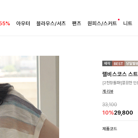
55%
아우터
블라우스/셔츠
팬츠
원피스/스커트
니트
랠비스코스 스
[2천장돌파!]깔끔한 인
개 리뷰
33,100
10%
29,800
제품코드