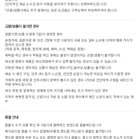
(인위적인 훼손 & 수선 등의 악용을 방지하기 위함이니 양해부탁드립니다)
*교환/반품시에도 추가 발생되는 모든 도선료는 고객님께서 부담해주셔야 합니다.
교환/반품이 불가한 경우
반품기한(상품 수령후 7일)이 경과한 경우
공정거래, 표준약관 제 15조 2항에 의한 이용자의 사용 또는 일부 소비에 의하여 재화 가치가
현저히 감소한 경우
(착용 흔적, 화장품, 탈취제 냄새, 세탁, 수선, 택훼손 포함)
세탁을 하신 경우나 착용을 하신 후에는 불량이 발견되어도 교환/반품이 불가합니다.
워싱면 종류의 제품은 워싱과정에서 옷이 살짝 돌아가는 현상이 있을 수 있습니다.
피팅만 해보신 경우라도 상품이 훼손된 경우(구김,늘어남,보풀)는 불가합니다.
배송 시 생긴 구김, 단추 바느질의 느슨함, 간단한 손질이 가능한 마감실 처리가 미흡한 경우
거래처 공정 과정 중 단추구멍이 완벽히 뚫리지 않은 경우 (가위로 간단하게 구멍을 내주신 뒤
착용 부탁드립니다)
워싱 과정 중 발생하는 냄새와 단추 위치를 나타내는 초크 자국이 남은 경우
지퍼의 뻣뻣한 움직임, 신발이나 가방 및 소품 마감 처리에서 생긴 소량의 본드 자국이 있는 경
우
환불 안내
환불시 수거 상품 확인 후 3일이내 결제하신 방법으로 환불해드립니다
예치금으로 환불 시 다시 원결제(무통장,핸드폰,카드)로의 환불은 불가합니다.
핸드폰 결제후 부분 취소 또는 결제한 달이 지나 환불시, 통신사 정책상 핸드폰 취소가 되지않