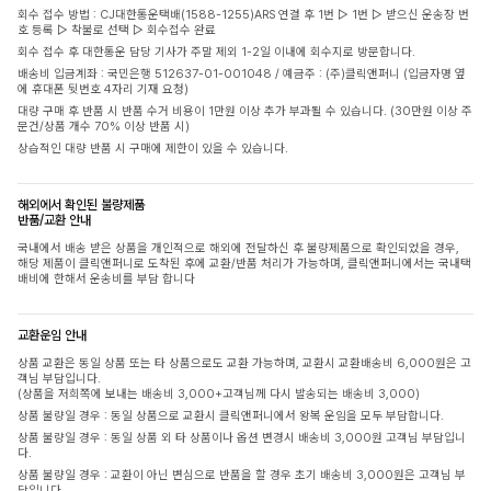
회수 접수 방법 : CJ대한통운택배(1588-1255)ARS 연결 후 1번 ▷ 1번 ▷ 받으신 운송장 번
호 등록 ▷ 착불로 선택 ▷ 회수접수 완료
회수 접수 후 대한통운 담당 기사가 주말 제외 1-2일 이내에 회수지로 방문합니다.
배송비 입금계좌 : 국민은행 512637-01-001048 / 예금주 : (주)클릭앤퍼니 (입금자명 옆
에 휴대폰 뒷번호 4자리 기재 요청)
대량 구매 후 반품 시 반품 수거 비용이 1만원 이상 추가 부과될 수 있습니다. (30만원 이상 주
문건/상품 개수 70% 이상 반품 시)
상습적인 대량 반품 시 구매에 제한이 있을 수 있습니다.
해외에서 확인된 불량제품
반품/교환 안내
국내에서 배송 받은 상품을 개인적으로 해외에 전달하신 후 불량제품으로 확인되었을 경우,
해당 제품이 클릭앤퍼니로 도착된 후에 교환/반품 처리가 가능하며, 클릭앤퍼니에서는 국내택
배비에 한해서 운송비를 부담 합니다
교환운임 안내
상품 교환은 동일 상품 또는 타 상품으로도 교환 가능하며, 교환시 교환배송비 6,000원은 고
객님 부담입니다.
(상품을 저희쪽에 보내는 배송비 3,000+고객님께 다시 발송되는 배송비 3,000)
상품 불량일 경우 : 동일 상품으로 교환시 클릭앤퍼니에서 왕복 운임을 모두 부담합니다.
상품 불량일 경우 : 동일 상품 외 타 상품이나 옵션 변경시 배송비 3,000원 고객님 부담입니
다.
상품 불량일 경우 : 교환이 아닌 변심으로 반품을 할 경우 초기 배송비 3,000원은 고객님 부
담입니다.