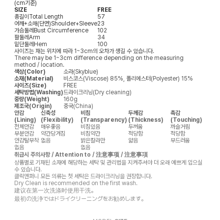
(cm기준)
SIZE
FREE
총길이
Total Length
57
어깨+소매(단면)
Shoulder+Sleeve
23
가슴둘레
Bust Circumference
102
팔둘레
Arm
34
밑단둘레
Hem
100
사이즈는 재는 위치에 따라 1~3cm의 오차가 생길 수 있습니다.
There may be 1~3cm difference depending on the measuring
method / location.
색상(Color)
소라(Skyblue)
소재(Material)
비스코스(Viscose) 85%, 폴리에스터(Polyester) 15%
사이즈(Size)
FREE
세탁방법(Washing)
드라이크리닝(Dry cleaning)
중량(Weight)
160g
제조국(Origin)
중국(China)
안감
신축성
비침
두께감
촉감
(Lining)
(Flexibility)
(Transparency)
(Thickness)
(Touching)
전체안감
매우좋음
비침있음
두꺼움
까슬거림
부분안감
약간당겨짐
비침약간
적당함
적당함
안감탈부착
없음
밝은칼라만
얇음
부드러움
없음
없음
취급시 주의사항 / Attention to / 注意事项 / 注意事項
상품별로 기재된 소재에 해당하는 세탁 및 관리법을 지켜주셔야 더 오래 예쁘게 입으실
수 있습니다.
클릭앤퍼니 모든 의류는 첫 세탁은 드라이크리닝을 권장합니다.
Dry Clean is recommended on the first wash.
建议在第一次洗涤时使用干洗。
最初の洗浄ではドライクリーニングをお勧めします。