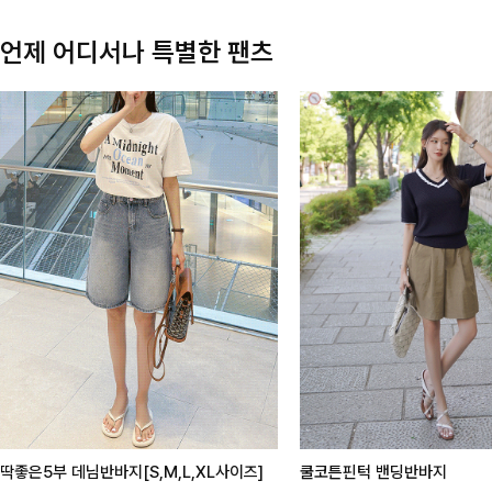
언제 어디서나 특별한 팬츠
딱좋은5부 데님반바지[S,M,L,XL사이즈]
쿨코튼핀턱 밴딩반바지