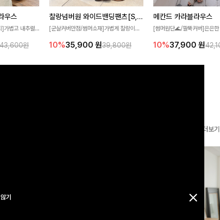
찰랑넘버원 와이드밴딩팬츠[S,M,L사이즈]
메칸드 카라블라우스
라우스
[군살커버만점/썸머소재]가볍게 찰랑이는
[썸머원단🌊/팔뚝커버]은은한
지]가볍고 내추럴
원단과 여유로운 와이드 핏으로 하루 종일
와 여유로운 실루엣이 만나 
라우스로, 답답함
10%
35,900
원
10%
37,900
원
39,800원
42,
43,600원
편안하게 착용하실 수 있는 팬츠입니다 🖤
세련된 무드를 연출해주는 블
 얼굴선을 더욱 시
✨ 허리 전체 밴딩과 스트링 디테일로 안정
리룩부터 출근룩까지 다양하게
🌿
감 있는 착용감을 더해드려요!
은 베이직한 디자인!
더보기
 않기