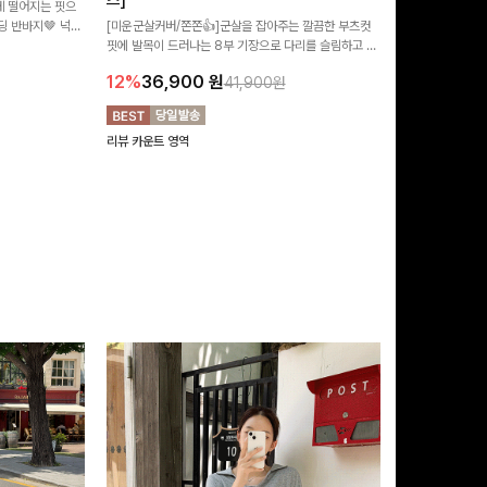
즈]
 떨어지는 핏으
[MADE/후기인
 반바지🤎 넉넉
[미운군살커버/쫀쫀👍]군살을 잡아주는 깔끔한 부츠컷
직하지만 부츠컷으
여행룩까지 활용도
핏에 발목이 드러나는 8부 기장으로 다리를 슬림하고 길
로 하루종일 편안
20%
29,9
어보이게 만들어주며 생지 소재로 멋을 더한 데님팬츠에
12%
36,900
원
41,900원
요~!
리뷰 카운트 영역
리뷰 카운트 영역