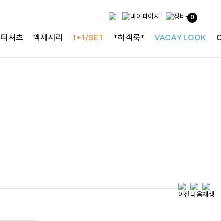
0
특별한 날을 빛내는
티셔츠
액세서리
1+1/SET
*하객룩*
VACAY LOOK
하객룩의 정석
로즐리본 러플블라우스