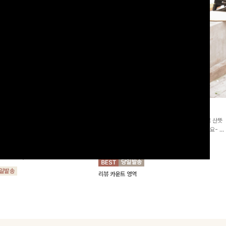
2차리오더]뮨스트링 플라워원피
딘젤퍼프 스트라이프원피스
[청순무드/체형커버]꾸안꾸 무드의 정석🤍 가볍고 산뜻
워 패턴과 랩 디자인으로 여성스러우면
한 착용감으로 여름 내내 손이 자주 가는 원피스예요- 은
를 더해주며 스트링이 내장되어있어 슬
은한 스트라이프 패턴과 여유로운 핏이 만나 편안함은 물
10%
64,900
원
72,100원
할 수 있어요🤍
론, 고급스러운 분위기까지 더해드립니다
00
원
36,800원
리뷰 카운트 영역