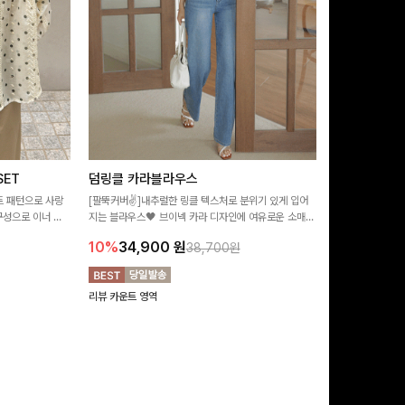
ET
덤링클 카라블라우스
비반드 링클
트 패턴으로 사랑
[팔뚝커버✌]내추럴한 링클 텍스처로 분위기 있게 입어
[구김걱정없는✨/
구성으로 이너 걱
지는 블라우스🖤 브이넥 카라 디자인에 여유로운 소매핏
처가 돋보이는 블
:)
더해져 여리하면서도 시원한 무드로 즐기기 좋아요-
소매 디테일이 
10%
34,900
원
17%
28,9
38,700원
연출해드려요!
리뷰 카운트 영역
리뷰 카운트 영역