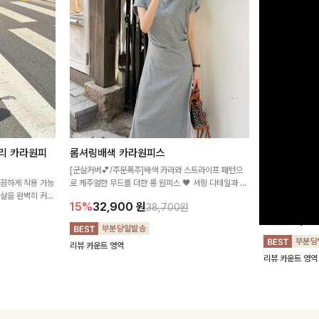
리 카라원피
롬셔링배색 카라원피스
[비율만점/
스
[군살커버💕/주문폭주]배색 카라와 스트라이프 패턴으
깔끔하게 착용 가능
로 캐주얼한 무드를 더한 롱 원피스 🖤 셔링 디테일과 쫀
고급스러운 플라
군살을 완벽히 커버
쫀한 스판 소재로 편안하면서도 여성스럽게 연출돼요
서 세련된 분위기
15%
32,900
원
38,700원
림하게 핏을 조절
12%
32,4
리뷰 카운트 영역
리뷰 카운트 영역