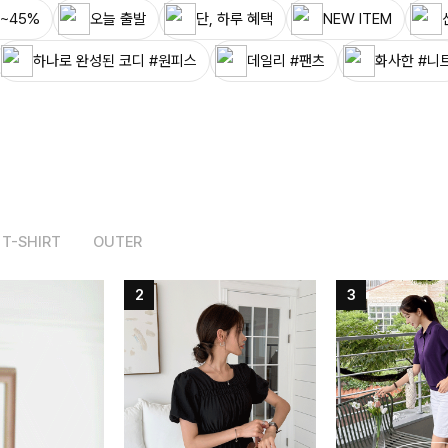
~45%
오늘 출발
단, 하루 혜택
NEW ITEM
하나로 완성된 코디 #원피스
데일리 #팬츠
화사한 #니
T-SHIRT
OUTER