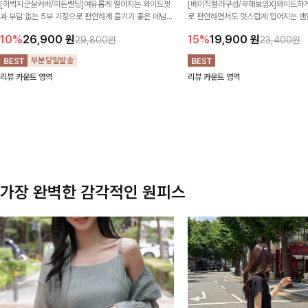
[허벅지군살커버/히든밴딩]여유롭게 떨어지는 와이드핏
[베이직컬러구성/부해보임X]와이드하게
과 부담 없는 5부 기장으로 편안하게 즐기기 좋은 데님
로 편안하면서도 멋스럽게 입어지는 밴딩
팬츠 ✨ 빈티지한 워싱감이 더해져 캐주얼하면서도 트렌
한 포켓 디테일 더해져 데일리룩부터 
10%
26,900
원
15%
19,900
원
29,800원
23,400원
디한 무드로 연출
높게 즐겨지는 아이템!
리뷰 카운트 영역
리뷰 카운트 영역
가장 완벽한 감각적인 원피스