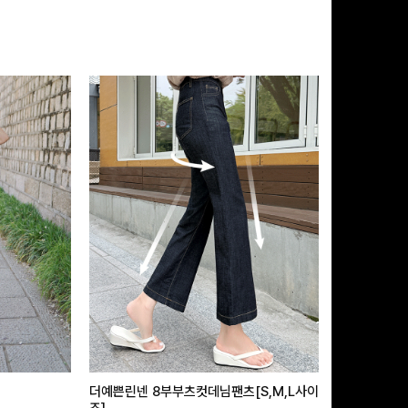
더예쁜린넨 8부부츠컷데님팬츠[S,M,L사이
급속쿨링효과 