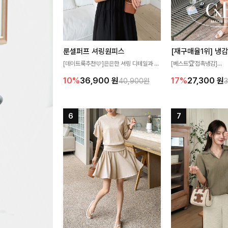
룬셀퍼프 셔링원피스
[데이트룩추천🩷]은은한 셔링 디테일과 퍼
[베스트🏆접촉냉감]
프 소매가 어우러져 사랑스러운 무드를 완
여름에도 무더위 걱정할 
10%
36,900
원
17%
27,300
원
40,900원
성해주는 원피스🤍 허리 스모크 밴딩이 슬
고 가벼운 소재감으로 
림한 실루엣을 연출해주며, 자연스럽게 퍼
즐기실 수 있는 니트랍니
지는 플레어 라인으로 여성스럽고 편안하게
즐기기 좋아요