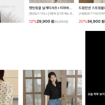
완성해주는 7부 블
헨틴링클 날개티셔츠+치마바지SET
드람린넨 스트링블
 스타일링을 연출하
[텐션감↑/구김↓]가볍게 입기만 해도 코
[시원함🧊/77사이즈까
디가 완성되는 세트 아이템으로, 자연스럽
한 텍스처가 돋보이는 블
12%
29,900
원
20%
34,900
원
33,900원
게 퍼지는 프릴 날개 소매가 우아한 포인트
없는 슬릿 카라 디자인이
를 더해드립니다💕 잔잔한 링클 텍스처 소
원하게 연출해드립니다 
재와 편안한 허리밴딩으로 하루 종일 산뜻
하고 쾌적하게 즐겨보세요!
오늘 하루 보지