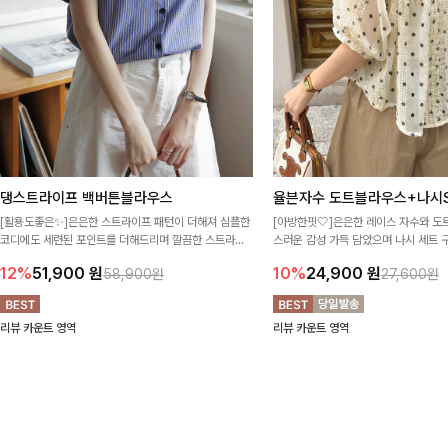
댕스트라이프 백버튼블라우스
율븐자수 도트블라우스+나시S
[활용도좋은✨]은은한 스트라이프 패턴이 더해져 심플한
[아방한핏🤍]은은한 레이스 자수와 도
코디에도 세련된 포인트를 더해드리며 깔끔한 스트라이
스러운 감성 가득 담았으며 나시 세트 
프 디테일로 유행 없이 오래 함께하기 좋은 블라우스예요
정없이 손쉽게 코디 가능한 블라우스에요
12%
51,900
원
10%
24,900
원
58,900원
27,600원
리뷰 카운트 영역
리뷰 카운트 영역