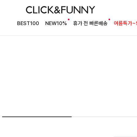
여름의 끝을 완성할
BEST100
NEW10%
휴가 전 빠른배송
여름특가~
감각적인 원피스
셀퍼프 셔링원피스