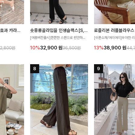
[재구매율1위] 냉감효과 카라니트
숏중롱골라입을 인생슬랙스[S,M,L,XL사이즈]
로즐리본 러플블라우스
[여름버전출시]쫀쫀한 스판으로 편안하게
[쉬폰소재/여리여리]우아한 리
필요가 없어요!얇
착용되어 누구나 입기 좋은 데일리 슬랙스!
연스럽게 흐르는 러플 디테일
10%
32,900
원
13%
38,900
원
32,800원
36,500원
44,
여름에도 시원하게
숏·기본·롱 기장과 와이드·부츠컷 핏까지 취
분위기를 더해주는 블라우스 
다
향에 맞게 선택할 수 있어 더욱 만족스러워
한 소재감과 여유롭게 떨어지
요
얼굴까지 화사해 보이며 세련
좋아요