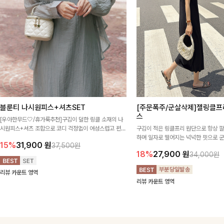
블룬티 나시원피스+셔츠SET
[주문폭주/군살삭제]젤링클프
스
[우아한무드🤍/휴가룩추천]구김이 덜한 링클 소재의 나
시원피스+셔츠 조합으로 코디 걱정없이 여성스럽고 편안
구김이 적은 링클프리 원단으로 항상 
하게 즐길 수 있는 아이템이에요:)
하며 일자로 떨어지는 넉넉한 핏으로 
15%
31,900
원
37,500원
해주는 원피스에요🖤
18%
27,900
원
34,000원
리뷰 카운트 영역
리뷰 카운트 영역