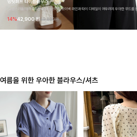
밍팃퍼프 타이블라우스
[고급스러움/하객룩추천💎]여성스러운 브이넥 라인과 타이 디테일이 어우러져 우아한 무드를 
라우스 🤍 여유로운 7부 소매로 편안하게 착용되며 데일리룩부터 출근룩, 하객룩까지 세련된
14%
42,900
원
49,800원
기 좋은 아이템이에요
여름을 위한 우아한 블라우스/셔츠