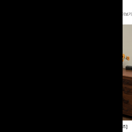
더보기
부츠컷슬랙스[S,M,L사이즈]
쿨링버튼 8부와이드팬츠[FREE,L사이즈]