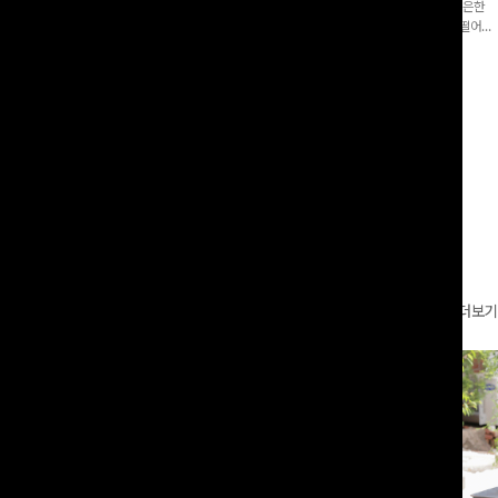
증👍]누구나 갖고 싶어할 슬랙스:)베이
[바스락소재💙/8부기장]사이드 버튼 디테일이 은은한
로 이쁜 핏 연출은 물론,쫀쫀한 스판끼
포인트가 되어주는 와이드 팬츠입니다. 여유롭게 떨어지
하게!
는 실루엣과 가볍게 바스락거리는 소재감으로 시원하고
00
원
14%
42,900
원
37,300원
49,800원
편안하게 즐기기 좋은 아이템-
리뷰 카운트 영역
더보기