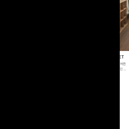
블라우스
제딧레이어드 블라우스+플레어팬츠SET
스퀘어넥]입체감 있는 링클 엠보 텍스
[완성도높은💗]레이어드한 듯 자연스러운 나시와 버튼
라우스- 여유로운 실루엣과 물결 짜임
원피스가 함께 구성된 세트 아이템입니다. 코디 고민 없
더해져 편안하면서도 여성스러운 무드를
이 한 벌만으로도 내추럴하면서 여성스러운 썸머룩 완성!
00
원
12%
43,900
원
34,800원
49,800원
리뷰 카운트 영역