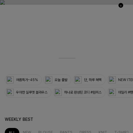
0
03
33
여름특가~45%
오늘 출발
단, 하루 혜택
NEW IT
우아한 실루엣 블라우스
하나로 완성된 코디 #원피스
데일리 #
WEEKLY BEST
NEW
BLOUSE
PANTS
DRESS
KNIT
T-SHIRT
ALL