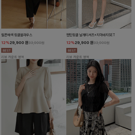
릴픈배색 링클블라우스
헨틴링클 날개티셔츠+치마바지SET
12%
29,900
원
12%
29,900
원
33,900원
33,900원
리뷰 카운트 영역
리뷰 카운트 영역