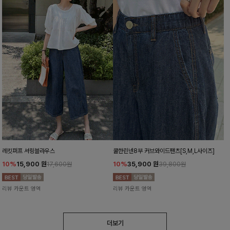
레킷퍼프 셔링블라우스
쿨한린넨8부 커브와이드팬츠[S,M,L사이즈]
10%
15,900
원
10%
35,900
원
17,600원
39,800원
리뷰 카운트 영역
리뷰 카운트 영역
더보기