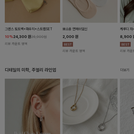
뽀소옹 면메쉬덧신
그렌스 토트백+파우치+스트랩SET
케루디 자
2,000
원
10%
24,300
원
8,900
26,900원
리뷰 카운트 영역
리뷰 카운트 영역
리뷰 카운
디테일의 미학, 주얼리 라인업
더보기