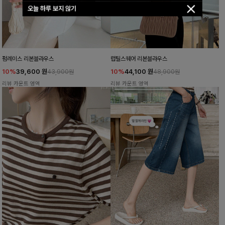
오늘 하루 보지 않기
펌레이스 리본블라우스
럽틸스퀘어 리본블라우스
10%
39,600
원
10%
44,100
원
43,900원
48,900원
리뷰 카운트 영역
리뷰 카운트 영역