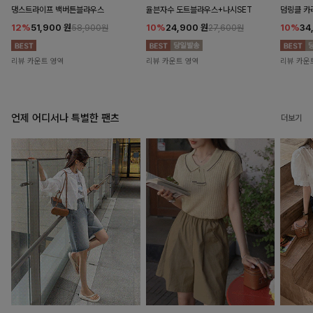
댕스트라이프 백버튼블라우스
율븐자수 도트블라우스+나시SET
덤링클 카
12%
51,900
원
10%
24,900
원
10%
34
58,900원
27,600원
리뷰 카운트 영역
리뷰 카운트 영역
리뷰 카운
언제 어디서나 특별한 팬츠
더보기