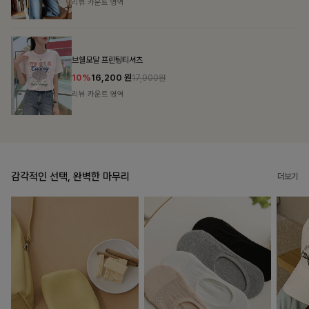
리뷰 카운트 영역
캣시어서커 버튼카라원피스+벨트SET
16%
79,900
원
95,100원
리뷰 카운트 영역
감각적인 선택, 완벽한 마무리
더보기