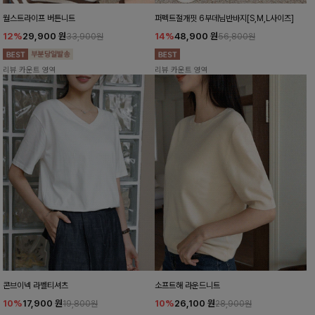
월스트라이프 버튼니트
퍼펙트절개핏 6부데님반바지[S,M,L사이즈]
12%
29,900
원
14%
48,900
원
33,900원
56,800원
리뷰 카운트 영역
리뷰 카운트 영역
콘브이넥 라벨티셔츠
소프트해 라운드니트
10%
17,900
원
10%
26,100
원
19,800원
28,900원