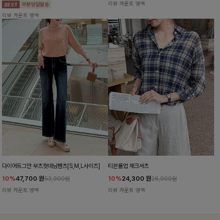
리뷰 카운트 영역
리뷰 카운트 영역
다이어트그만 부츠컷데님팬츠[S,M,L사이즈]
티븐롤업 체크셔츠
10%
47,700
원
10%
24,300
원
52,900원
26,900원
리뷰 카운트 영역
리뷰 카운트 영역