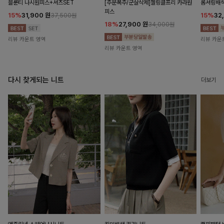
블룬티 나시원피스+셔츠SET
[주문폭주/군살삭제]젤링클프리 카라원
롬셔링배
피스
15%
31,900
원
15%
32
37,500원
18%
27,900
원
34,000원
리뷰 카운트 영역
리뷰 카운
리뷰 카운트 영역
다시 찾게되는 니트
더보기