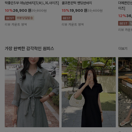
딱좋은5부 데님반바지[S,M,L,XL사이즈]
쿨코튼핀턱 밴딩반바지
더예쁜린넨
이즈]
10%
26,900
원
15%
19,900
원
29,800원
23,400원
12%
36
리뷰 카운트 영역
리뷰 카운트 영역
리뷰 카운
가장 완벽한 감각적인 원피스
더보기