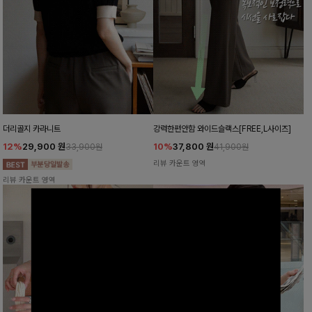
더리골지 카라니트
강력한편안함 와이드슬랙스[FREE,L사이즈]
12%
29,900
원
10%
37,800
원
33,900원
41,900원
리뷰 카운트 영역
리뷰 카운트 영역