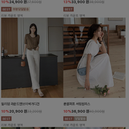
10%
24,900
원
13%
33,900
원
27,600원
38,900원
리뷰 카운트 영역
리뷰 카운트 영역
윌리덤 라운드앤브이넥가디건
룬셀퍼프 셔링원피스
10%
20,900
원
10%
36,900
원
23,200원
40,900원
리뷰 카운트 영역
리뷰 카운트 영역