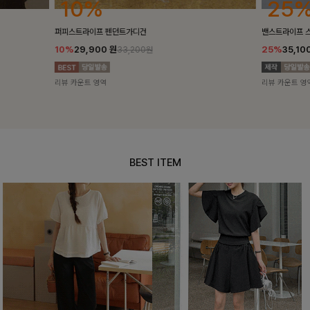
25%
10%
밴스트라이프 스트링원피스
[5천장돌파/C
25%
35,100
원
10%
34,90
46,800원
리뷰 카운트 영역
리뷰 카운트 영
BEST ITEM