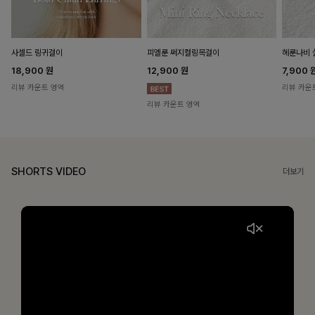
헤룬나비 
사셀드 링귀걸이
피엘룬 써지컬링목걸이
7,900
18,900
원
12,900
원
리뷰 카운
리뷰 카운트 영역
리뷰 카운트 영역
SHORTS VIDEO
더보기