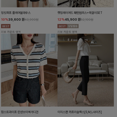
밍킷퍼프 플레어블라우스
캣밍레이어드 패턴원피스+목걸이SET
10%
39,600
원
12%
45,900
원
43,900원
52,100원
리뷰 카운트 영역
리뷰 카운트 영역
함스트라이프 린넨브이넥가디건
이지스판 카프리슬랙스[S,M,L사이즈]