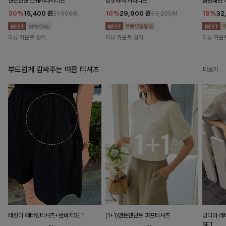
앤즌린넨 스퀘어나시니트
킹밋배색 카라니트
캘핀패턴 
30%
15,400
원
10%
29,900
원
18%
32
21,900원
33,200원
리뷰 카운트 영역
리뷰 카운트 영역
리뷰 카운
부드럽게 감싸주는 여름 티셔츠
더보기
테킷미 레터링티셔츠+반바지SET
(1+1)앤튼펜던트 퍼프티셔츠
밍디아 
SET