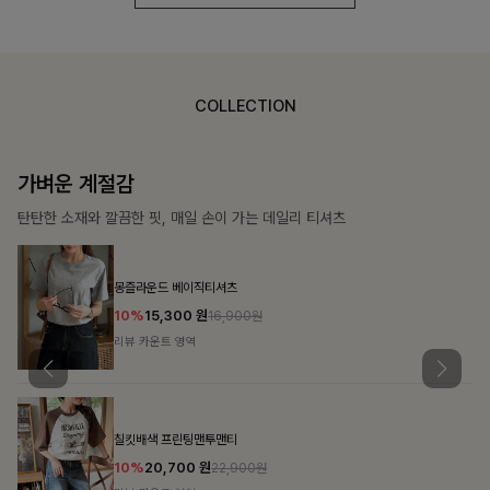
COLLECTION
가장 쉬운 코디
특별한 날부터 일상까지 함께하는 룩
쥬빌스트링 포켓원피스
17%
48,900
원
58,900원
리뷰 카운트 영역
블룬티 나시원피스+셔츠SET
15%
31,900
원
37,500원