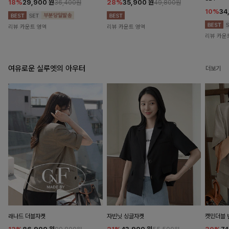
18%
29,900
원
28%
35,900
원
36,400원
49,800원
10%
34
리뷰 카운트 영역
리뷰 카운트 영역
리뷰 카운
여유로운 실루엣의 아우터
더보기
래나드 더블자켓
자빈닛 싱글자켓
캣민더블 