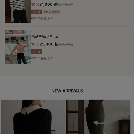
10%
31,900
원
35,400원
리뷰 카운트 영역
셀드펜던트 7부니트
10%
25,800
원
28,600원
리뷰 카운트 영역
NEW ARRIVALS