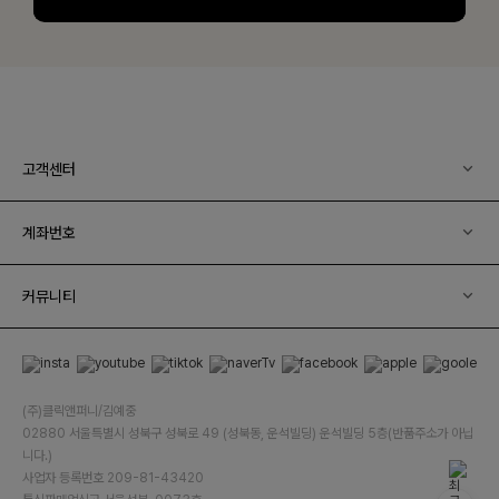
고객센터
계좌번호
커뮤니티
(주)클릭앤퍼니/김예중
02880 서울특별시 성북구 성북로 49 (성북동, 운석빌딩) 운석빌딩 5층(반품주소가 아닙
니다.)
사업자 등록번호 209-81-43420