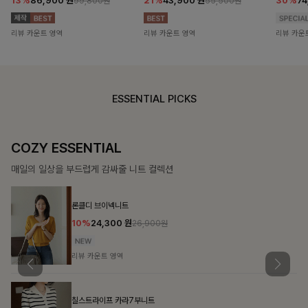
13%
86,900
원
21%
43,900
원
30%
7
99,800원
55,500원
리뷰 카운트 영역
리뷰 카운트 영역
리뷰 카운
ESSENTIAL PICKS
COZY ESSENTIAL
매일의 일상을 부드럽게 감싸줄 니트 컬렉션
론클디 브이넥니트
10%
24,300
원
26,900원
리뷰 카운트 영역
칠스트라이프 카라7부니트