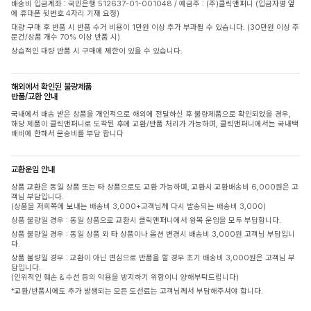
배송비 입금계좌 : 국민은행 512637-01-001048 / 예금주 : (주)클릭앤퍼니 (입금자명 옆
에 휴대폰 뒷번호 4자리 기재 요청)
대량 구매 후 반품 시 반품 수거 비용이 1만원 이상 추가 부과될 수 있습니다. (30만원 이상 주
문건/상품 개수 70% 이상 반품 시)
상습적인 대량 반품 시 구매에 제한이 있을 수 있습니다.
해외에서 확인된 불량제품
반품/교환 안내
국내에서 배송 받은 상품을 개인적으로 해외에 전달하신 후 불량제품으로 확인되었을 경우,
해당 제품이 클릭앤퍼니로 도착된 후에 교환/반품 처리가 가능하며, 클릭앤퍼니에서는 국내택
배비에 한해서 운송비를 부담 합니다
교환운임 안내
상품 교환은 동일 상품 또는 타 상품으로도 교환 가능하며, 교환시 교환배송비 6,000원은 고
객님 부담입니다.
(상품을 저희쪽에 보내는 배송비 3,000+고객님께 다시 발송되는 배송비 3,000)
상품 불량일 경우 : 동일 상품으로 교환시 클릭앤퍼니에서 왕복 운임을 모두 부담합니다.
상품 불량일 경우 : 동일 상품 외 타 상품이나 옵션 변경시 배송비 3,000원 고객님 부담입니
다.
상품 불량일 경우 : 교환이 아닌 변심으로 반품을 할 경우 초기 배송비 3,000원은 고객님 부
담입니다.
(인위적인 훼손 & 수선 등의 악용을 방지하기 위함이니 양해부탁드립니다)
*교환/반품시에도 추가 발생되는 모든 도선료는 고객님께서 부담해주셔야 합니다.