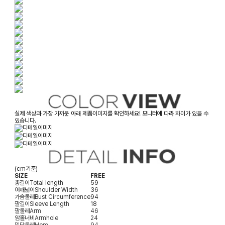
실제 색상과 가장 가까운 아래 제품이미지를 확인하세요! 모니터에 따라 차이가 있을 수
있습니다.
(cm기준)
SIZE
FREE
총길이
Total length
59
어깨넓이
Shoulder Width
36
가슴둘레
Bust Circumference
94
팔길이
Sleeve Length
18
팔둘레
Arm
46
암홀너비
Armhole
24
밑단둘레
Hem
94