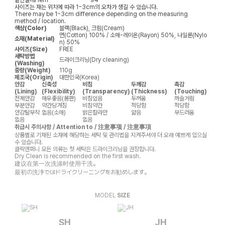
사이즈는 재는 위치에 따라 1~3cm의 오차가 생길 수 있습니다.
There may be 1~3cm difference depending on the measuring
method / location.
색상(Color)
블랙(Black), 크림(Cream)
면(Cotton) 100% / 소매-레이온(Rayon) 50%, 나일론(Nylo
소재(Material)
n) 50%
사이즈(Size)
FREE
세탁방법
드라이크리닝(Dry cleaning)
(Washing)
중량(Weight)
110g
제조국(Origin)
대한민국(Korea)
안감
신축성
비침
두께감
촉감
(Lining)
(Flexibility)
(Transparency)
(Thickness)
(Touching)
전체안감
매우좋음(몸판)
비침있음
두꺼움
까슬거림
부분안감
약간당겨짐
비침약간
적당함
적당함
안감탈부착
없음(소매)
밝은칼라만
얇음
부드러움
없음
없음
취급시 주의사항 / Attention to / 注意事项 / 注意事項
상품별로 기재된 소재에 해당하는 세탁 및 관리법을 지켜주셔야 더 오래 예쁘게 입으실
수 있습니다.
클릭앤퍼니 모든 의류는 첫 세탁은 드라이크리닝을 권장합니다.
Dry Clean is recommended on the first wash.
建议在第一次洗涤时使用干洗。
最初の洗浄ではドライクリーニングをお勧めします。
MODEL
SIZE
SH
JH