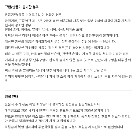
교환/반품이 불가한 경우
반품기한(상품 수령후 7일)이 경과한 경우
공정거래, 표준약관 제 15조 2항에 의한 이용자의 사용 또는 일부 소비에 의하여 재화 가치가
현저히 감소한 경우
(착용 흔적, 화장품, 탈취제 냄새, 세탁, 수선, 택훼손 포함)
세탁을 하신 경우나 착용을 하신 후에는 불량이 발견되어도 교환/반품이 불가합니다.
워싱면 종류의 제품은 워싱과정에서 옷이 살짝 돌아가는 현상이 있을 수 있습니다.
피팅만 해보신 경우라도 상품이 훼손된 경우(구김,늘어남,보풀)는 불가합니다.
배송 시 생긴 구김, 단추 바느질의 느슨함, 간단한 손질이 가능한 마감실 처리가 미흡한 경우
거래처 공정 과정 중 단추구멍이 완벽히 뚫리지 않은 경우 (가위로 간단하게 구멍을 내주신 뒤
착용 부탁드립니다)
워싱 과정 중 발생하는 냄새와 단추 위치를 나타내는 초크 자국이 남은 경우
지퍼의 뻣뻣한 움직임, 신발이나 가방 및 소품 마감 처리에서 생긴 소량의 본드 자국이 있는 경
우
환불 안내
환불시 수거 상품 확인 후 3일이내 결제하신 방법으로 환불해드립니다
예치금으로 환불 시 다시 원결제(무통장,핸드폰,카드)로의 환불은 불가합니다.
핸드폰 결제후 부분 취소 또는 결제한 달이 지나 환불시, 통신사 정책상 핸드폰 취소가 되지않
아 반품시 결제금액의 3.75%가 차감 후 환불됩니다.
적립금과 복합 결제하여 주문하였을 경우 환불 요청시 적립금이 우선적으로 환원됩니다.