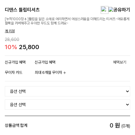
디텐스 튤립티셔츠
[누적1000장🌷]튤립을 닮은 소매로 여리하면서 여성스러움을 더해드리는 티셔츠-여유롭게
팔뚝을 커버해주고 우아한 무드도 함께 드려요-
개 리뷰
28,600
10%
25,800
신규가입 혜택
신규가입 혜택
혜택보기
무이자 카드
최대 6개월 무이자
0
원
상품금액 합계
(
0
개)