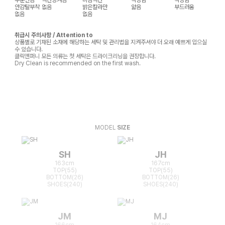
안감탈부착
없음
밝은칼라만
얇음
부드러움
없음
없음
취급시 주의사항 / Attention to
상품별로 기재된 소재에 해당하는 세탁 및 관리법을 지켜주셔야 더 오래 예쁘게 입으실
수 있습니다.
클릭앤퍼니 모든 의류는 첫 세탁은 드라이크리닝을 권장합니다.
Dry Clean is recommended on the first wash.
MODEL
SIZE
SH
JH
163cm
167cm
TOP(55)
TOP(55)
BOTTOM(26)
BOTTOM(26)
SHOES(240)
SHOES(240)
JM
MJ
166cm
164cm