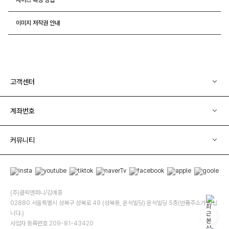
이미지 저작권 안내
고객센터
계좌번호
커뮤니티
(주)클릭앤퍼니/김예중
02880 서울특별시 성북구 성북로 49 (성북동, 운석빌딩) 운석빌딩 5층(반품주소가 아닙
니다.)
사업자 등록번호 209-81-43420