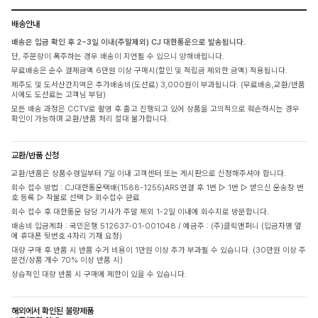
배송안내
배송은 입금 확인 후 2~3일 이내(주말제외) CJ 대한통운으로 발송됩니다.
단, 주문량이 폭주하는 경우 배송이 지연될 수 있으니 양해바랍니다.
무료배송은 순수 결제금액 6만원 이상 구매시(할인 및 적립금 제외한 금액) 적용됩니다.
제주도 및 도서산간지역은 추가배송비(도선료) 3,000원이 부과됩니다. (무료배송,교환/반품
시에도 도선료는 고객님 부담)
모든 배송 과정은 CCTV로 촬영 후 출고 진행되고 있어 상품을 고의적으로 훼손하시는 경우
확인이 가능하며 교환/반품 처리 절대 불가합니다.
교환/반품 신청
교환/반품은 상품수령일부터 7일 이내 고객센터 또는 게시판으로 신청해주셔야 합니다.
회수 접수 방법 : CJ대한통운택배(1588-1255)ARS 연결 후 1번 ▷ 1번 ▷ 받으신 운송장 번
호 등록 ▷ 착불로 선택 ▷ 회수접수 완료
회수 접수 후 대한통운 담당 기사가 주말 제외 1-2일 이내에 회수지로 방문합니다.
배송비 입금계좌 : 국민은행 512637-01-001048 / 예금주 : (주)클릭앤퍼니 (입금자명 옆
에 휴대폰 뒷번호 4자리 기재 요청)
대량 구매 후 반품 시 반품 수거 비용이 1만원 이상 추가 부과될 수 있습니다. (30만원 이상 주
문건/상품 개수 70% 이상 반품 시)
상습적인 대량 반품 시 구매에 제한이 있을 수 있습니다.
해외에서 확인된 불량제품