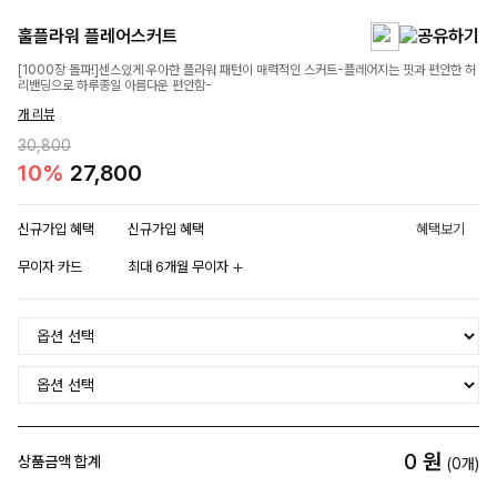
훌플라워 플레어스커트
[1000장 돌파!]센스있게 우아한 플라워 패턴이 매력적인 스커트-플레어지는 핏과 편안한 허
리밴딩으로 하루종일 아름다운 편안함-
개 리뷰
30,800
10%
27,800
신규가입 혜택
신규가입 혜택
혜택보기
무이자 카드
최대 6개월 무이자
0
원
상품금액 합계
(
0
개)