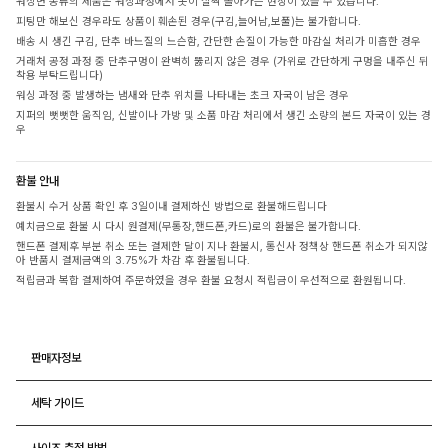
워싱면 종류의 제품은 워싱과정에서 옷이 살짝 돌아가는 현상이 있을 수 있습니다.
피팅만 해보신 경우라도 상품이 훼손된 경우(구김,늘어남,보풀)는 불가합니다.
배송 시 생긴 구김, 단추 바느질의 느슨함, 간단한 손질이 가능한 마감실 처리가 미흡한 경우
거래처 공정 과정 중 단추구멍이 완벽히 뚫리지 않은 경우 (가위로 간단하게 구멍을 내주신 뒤
착용 부탁드립니다)
워싱 과정 중 발생하는 냄새와 단추 위치를 나타내는 초크 자국이 남은 경우
지퍼의 뻣뻣한 움직임, 신발이나 가방 및 소품 마감 처리에서 생긴 소량의 본드 자국이 있는 경
우
환불 안내
환불시 수거 상품 확인 후 3일이내 결제하신 방법으로 환불해드립니다
예치금으로 환불 시 다시 원결제(무통장,핸드폰,카드)로의 환불은 불가합니다.
핸드폰 결제후 부분 취소 또는 결제한 달이 지나 환불시, 통신사 정책상 핸드폰 취소가 되지않
아 반품시 결제금액의 3.75%가 차감 후 환불됩니다.
적립금과 복합 결제하여 주문하였을 경우 환불 요청시 적립금이 우선적으로 환원됩니다.
판매자정보
세탁 가이드
사이즈 측정 방법