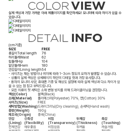
실제 색상과 가장 가까운 아래 제품이미지를 확인하세요! 모니터에 따라 차이가 있을 수
있습니다.
(cm기준)
SIZE
FREE
총길이
Total length
76
허리둘레
Waist
62
힙둘레
Hip
104
밑단둘레
Hem
180
안감길이
Lining length
54
- 사이즈는 재는 방법이나 위치에 따라 1~3cm 정도의 오차가 발생할 수 있습니다.
- 상품의 실제 색상은 상세페이지 하단의 디테일 컷과 가장 유사합니다.
- 용자의 모니터 사양, 휴대폰 기종 및 해상도 설정에 따라 실제 색상과 다소 차이가 있
을 수 있는 점 참고 부탁드립니다.
- 모든 의류의 첫 세탁은 소재 변형 방지를 위해 드라이클리닝을 권장합니다.
색상(Color)
블랙(Black)
소재(Material)
폴리에스터(Polyester) 70%, 면(Cotton) 30%
사이즈(Size)
FREE
세탁방법(Washing)
드라이크리닝(Dry cleaning), 손세탁(Hand wash)
중량(Weight)
190g
제조국(Origin)
중국(China)
안감
신축성
비침
두께감
촉감
(Lining)
(Flexibility)
(Transparency)
(Thickness)
(Touching)
전체안감
매우좋음
비침있음
두꺼움
까슬거림
부분안감
약간당겨짐
비침약간
적당함
적당함