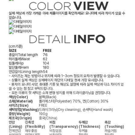
실제 색상과 가장 가까운 아래 제품이미지를 확인하세요! 모니터에 따라 차이가 있을 수
있습니다.
(cm기준)
SIZE
FREE
총길이
Total length
76
허리둘레
Waist
62
힙둘레
Hip
104
밑단둘레
Hem
180
안감길이
Lining length
54
- 사이즈는 재는 방법이나 위치에 따라 1~3cm 정도의 오차가 발생할 수 있습니다.
- 상품의 실제 색상은 상세페이지 하단의 디테일 컷과 가장 유사합니다.
- 용자의 모니터 사양, 휴대폰 기종 및 해상도 설정에 따라 실제 색상과 다소 차이가 있
을 수 있는 점 참고 부탁드립니다.
- 모든 의류의 첫 세탁은 소재 변형 방지를 위해 드라이클리닝을 권장합니다.
색상(Color)
블랙(Black)
소재(Material)
폴리에스터(Polyester) 70%, 면(Cotton) 30%
사이즈(Size)
FREE
세탁방법(Washing)
드라이크리닝(Dry cleaning), 손세탁(Hand wash)
중량(Weight)
190g
제조국(Origin)
중국(China)
안감
신축성
비침
두께감
촉감
(Lining)
(Flexibility)
(Transparency)
(Thickness)
(Touching)
전체안감
매우좋음
비침있음
두꺼움
까슬거림
부분안감
약간당겨짐
비침약간
적당함
적당함