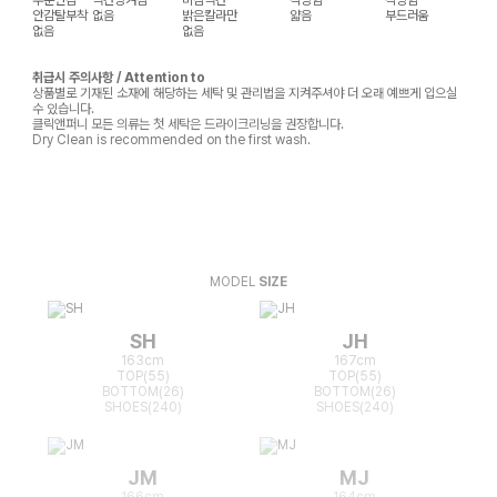
안감탈부착
없음
밝은칼라만
얇음
부드러움
없음
없음
취급시 주의사항 / Attention to
상품별로 기재된 소재에 해당하는 세탁 및 관리법을 지켜주셔야 더 오래 예쁘게 입으실
수 있습니다.
클릭앤퍼니 모든 의류는 첫 세탁은 드라이크리닝을 권장합니다.
Dry Clean is recommended on the first wash.
MODEL
SIZE
SH
JH
163cm
167cm
TOP(55)
TOP(55)
BOTTOM(26)
BOTTOM(26)
SHOES(240)
SHOES(240)
JM
MJ
166cm
164cm