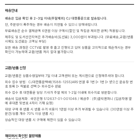
배송안내
배송은 입금 확인 후 2~3일 이내(주말제외) CJ 대한통운으로 발송됩니다.
단, 주문량이 폭주하는 경우 배송이 지연될 수 있으니 양해바랍니다.
무료배송은 순수 결제금액 6만원 이상 구매시(할인 및 적립금 제외한 금액) 적용됩니다.
제주도 및 도서산간지역은 추가배송비(도선료) 3,000원이 부과됩니다. (무료배송,교환/반품
시에도 도선료는 고객님 부담)
모든 배송 과정은 CCTV로 촬영 후 출고 진행되고 있어 상품을 고의적으로 훼손하시는 경우
확인이 가능하며 교환/반품 처리 절대 불가합니다.
교환/반품 신청
교환/반품은 상품수령일부터 7일 이내 고객센터 또는 게시판으로 신청해주셔야 합니다.
회수 접수 방법 : CJ대한통운택배(1588-1255)ARS 연결 후 1번 ▷ 1번 ▷ 받으신 운송장 번
호 등록 ▷ 착불로 선택 ▷ 회수접수 완료
회수 접수 후 대한통운 담당 기사가 주말 제외 1-2일 이내에 회수지로 방문합니다.
배송비 입금계좌 : 국민은행 512637-01-001048 / 예금주 : (주)클릭앤퍼니 (입금자명 옆
에 휴대폰 뒷번호 4자리 기재 요청)
대량 구매 후 반품 시 반품 수거 비용이 1만원 이상 추가 부과될 수 있습니다. (30만원 이상 주
문건/상품 개수 70% 이상 반품 시)
상습적인 대량 반품 시 구매에 제한이 있을 수 있습니다.
해외에서 확인된 불량제품