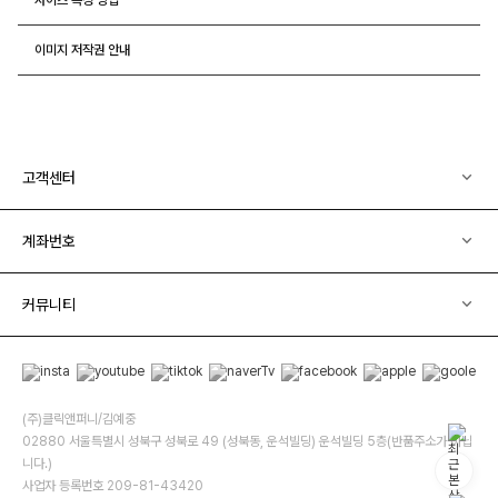
이미지 저작권 안내
고객센터
계좌번호
커뮤니티
(주)클릭앤퍼니/김예중
02880 서울특별시 성북구 성북로 49 (성북동, 운석빌딩) 운석빌딩 5층(반품주소가 아닙
니다.)
사업자 등록번호 209-81-43420