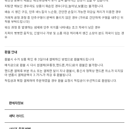
워싱면 종류의 제품은 워싱과정에서 옷이 살짝 돌아가는 현상이 있을 수 있습니다.
피팅만 해보신 경우라도 상품이 훼손된 경우(구김,늘어남,보풀)는 불가합니다.
배송 시 생긴 구김, 단추 바느질의 느슨함, 간단한 손질이 가능한 마감실 처리가 미흡한 경우
거래처 공정 과정 중 단추구멍이 완벽히 뚫리지 않은 경우 (가위로 간단하게 구멍을 내주신 뒤
착용 부탁드립니다)
워싱 과정 중 발생하는 냄새와 단추 위치를 나타내는 초크 자국이 남은 경우
지퍼의 뻣뻣한 움직임, 신발이나 가방 및 소품 마감 처리에서 생긴 소량의 본드 자국이 있는 경
우
환불 안내
환불시 수거 상품 확인 후 3일이내 결제하신 방법으로 환불해드립니다
예치금으로 환불 시 다시 원결제(무통장,핸드폰,카드)로의 환불은 불가합니다.
핸드폰 결제후 부분 취소 또는 결제한 달이 지나 환불시, 통신사 정책상 핸드폰 취소가 되지않
아 반품시 결제금액의 3.75%가 차감 후 환불됩니다.
적립금과 복합 결제하여 주문하였을 경우 환불 요청시 적립금이 우선적으로 환원됩니다.
판매자정보
세탁 가이드
사이즈 측정 방법