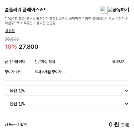
훌플라워 플레어스커트
[1000장 돌파!]센스있게 우아한 플라워 패턴이 매력적인 스커트-플레어지는 핏과 편안한 허
리밴딩으로 하루종일 아름다운 편안함-
개 리뷰
30,800
10%
27,800
신규가입 혜택
신규가입 혜택
혜택보기
무이자 카드
최대 6개월 무이자
0
원
상품금액 합계
(
0
개)