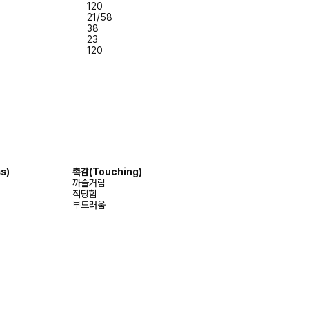
120
21/58
38
23
120
s)
촉감
(Touching)
까슬거림
적당함
부드러움