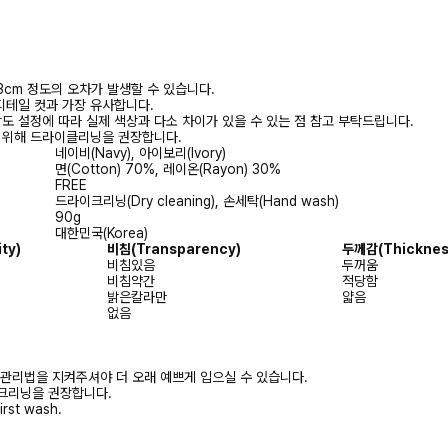
3cm 정도의 오차가 발생할 수 있습니다.
디테일 컷과 가장 유사합니다.
상도 설정에 따라 실제 색상과 다소 차이가 있을 수 있는 점 참고 부탁드립니다.
를 위해 드라이클리닝을 권장합니다.
네이비(Navy), 아이보리(Ivory)
면(Cotton) 70%, 레이온(Rayon) 30%
FREE
드라이크리닝(Dry cleaning), 손세탁(Hand wash)
90g
대한민국(Korea)
ity)
비침
(Transparency)
두께감
(Thicknes
비침있음
두꺼움
비침약간
적당함
밝은칼라만
얇음
없음
 관리법을 지켜주셔야 더 오래 예쁘게 입으실 수 있습니다.
크리닝을 권장합니다.
irst wash.