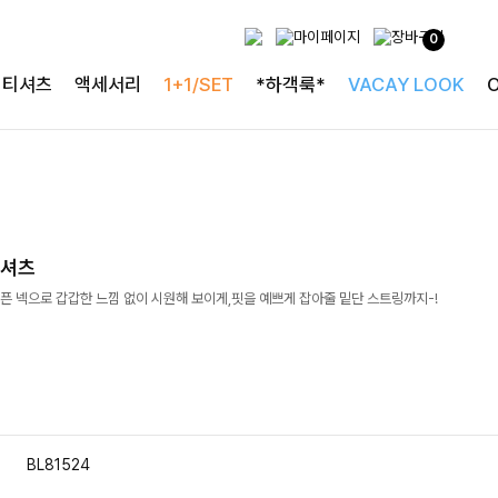
0
티셔츠
액세서리
1+1/SET
*하객룩*
VACAY LOOK
링셔츠
오픈 넥으로 갑갑한 느낌 없이 시원해 보이게,핏을 예쁘게 잡아줄 밑단 스트링까지-!
BL81524