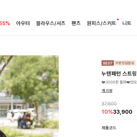
55%
아우터
블라우스/셔츠
팬츠
원피스/스커트
니트
누텐패턴 스트
❤️3000장 돌파❤️반
개 리뷰
37,600
10%
33,900
제품코드