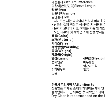
가슴둘레
Bust Circumference
팔길이(반팔/긴팔)
Sleeve Length
팔둘레
Arm
암홀너비
Armhole
밑단둘레
Hem
- 사이즈는 재는 방법이나 위치에 따라 1~
- 상품의 실제 색상은 상세페이지 하단의 
- 용자의 모니터 사양, 휴대폰 기종 및 해
- 모든 의류의 첫 세탁은 소재 변형 방지
색상(Color)
소재(Material)
사이즈(Size)
세탁방법(Washing)
중량(Weight)
제조국(Origin)
안감
(Lining)
신축성
(Flexibil
전체안감
매우좋음
부분안감
약간당겨짐
안감탈부착
없음
없음
취급시 주의사항 / Attention to
상품별로 기재된 소재에 해당하는 세탁 및
클릭앤퍼니 모든 의류는 첫 세탁은 드라이
Dry Clean is recommended on the f