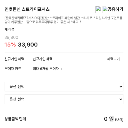
덴벗린넨 스트라이프셔츠
[팔뚝완벽커버/77까지OK]잔잔한 스트라이프 패턴에 빨간 스티치로 스타일리시한 포인트를
담아 캐주얼한 느낌으로 휘뚜루마뚜루 입기 좋은 셔츠에요-!
개 리뷰
39,800
15%
33,900
신규가입 혜택
신규가입 혜택
혜택보기
무이자 카드
최대 6개월 무이자
0
원
상품금액 합계
(
0
개)