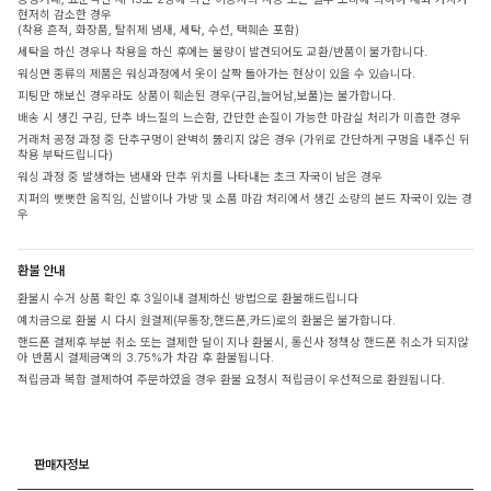
현저히 감소한 경우
(착용 흔적, 화장품, 탈취제 냄새, 세탁, 수선, 택훼손 포함)
세탁을 하신 경우나 착용을 하신 후에는 불량이 발견되어도 교환/반품이 불가합니다.
워싱면 종류의 제품은 워싱과정에서 옷이 살짝 돌아가는 현상이 있을 수 있습니다.
피팅만 해보신 경우라도 상품이 훼손된 경우(구김,늘어남,보풀)는 불가합니다.
배송 시 생긴 구김, 단추 바느질의 느슨함, 간단한 손질이 가능한 마감실 처리가 미흡한 경우
거래처 공정 과정 중 단추구멍이 완벽히 뚫리지 않은 경우 (가위로 간단하게 구멍을 내주신 뒤
착용 부탁드립니다)
워싱 과정 중 발생하는 냄새와 단추 위치를 나타내는 초크 자국이 남은 경우
지퍼의 뻣뻣한 움직임, 신발이나 가방 및 소품 마감 처리에서 생긴 소량의 본드 자국이 있는 경
우
환불 안내
환불시 수거 상품 확인 후 3일이내 결제하신 방법으로 환불해드립니다
예치금으로 환불 시 다시 원결제(무통장,핸드폰,카드)로의 환불은 불가합니다.
핸드폰 결제후 부분 취소 또는 결제한 달이 지나 환불시, 통신사 정책상 핸드폰 취소가 되지않
아 반품시 결제금액의 3.75%가 차감 후 환불됩니다.
적립금과 복합 결제하여 주문하였을 경우 환불 요청시 적립금이 우선적으로 환원됩니다.
판매자정보