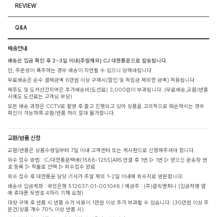
REVIEW
Q&A
배송안내
배송은 입금 확인 후 2~3일 이내(주말제외) CJ 대한통운으로 발송됩니다.
단, 주문량이 폭주하는 경우 배송이 지연될 수 있으니 양해바랍니다.
무료배송은 순수 결제금액 6만원 이상 구매시(할인 및 적립금 제외한 금액) 적용됩니다.
제주도 및 도서산간지역은 추가배송비(도선료) 3,000원이 부과됩니다. (무료배송,교환/반품
시에도 도선료는 고객님 부담)
모든 배송 과정은 CCTV로 촬영 후 출고 진행되고 있어 상품을 고의적으로 훼손하시는 경우
확인이 가능하며 교환/반품 처리 절대 불가합니다.
교환/반품 신청
교환/반품은 상품수령일부터 7일 이내 고객센터 또는 게시판으로 신청해주셔야 합니다.
회수 접수 방법 : CJ대한통운택배(1588-1255)ARS 연결 후 1번 ▷ 1번 ▷ 받으신 운송장 번
호 등록 ▷ 착불로 선택 ▷ 회수접수 완료
회수 접수 후 대한통운 담당 기사가 주말 제외 1-2일 이내에 회수지로 방문합니다.
배송비 입금계좌 : 국민은행 512637-01-001048 / 예금주 : (주)클릭앤퍼니 (입금자명 옆
에 휴대폰 뒷번호 4자리 기재 요청)
대량 구매 후 반품 시 반품 수거 비용이 1만원 이상 추가 부과될 수 있습니다. (30만원 이상 주
문건/상품 개수 70% 이상 반품 시)