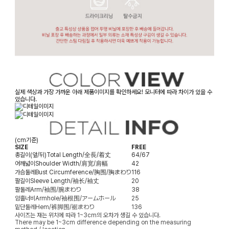
실제 색상과 가장 가까운 아래 제품이미지를 확인하세요! 모니터에 따라 차이가 있을 수
있습니다.
(cm기준)
SIZE
FREE
총길이(앞/뒤)
Total Length/全長/着丈
64/67
어깨넓이
Shoulder Width/肩宽/肩幅
42
가슴둘레
Bust Circumference/胸围/胸まわり
116
팔길이
Sleeve Length/袖长/袖丈
20
팔둘레
Arm/袖围/腕まわり
38
암홀너비
Armhole/袖根围/アームホール
25
밑단둘레
Hem/裤脚围/裾まわり
136
사이즈는 재는 위치에 따라 1~3cm의 오차가 생길 수 있습니다.
There may be 1~3cm difference depending on the measuring