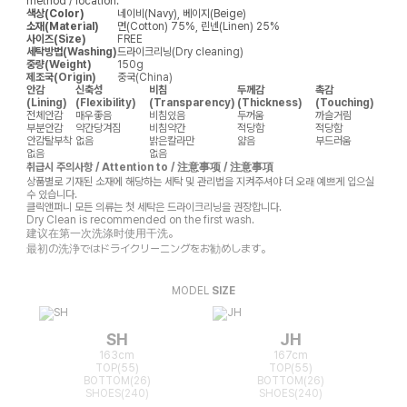
method / location.
색상(Color)
네이비(Navy), 베이지(Beige)
소재(Material)
면(Cotton) 75%, 린넨(Linen) 25%
사이즈(Size)
FREE
세탁방법(Washing)
드라이크리닝(Dry cleaning)
중량(Weight)
150g
제조국(Origin)
중국(China)
안감
신축성
비침
두께감
촉감
(Lining)
(Flexibility)
(Transparency)
(Thickness)
(Touching)
전체안감
매우좋음
비침있음
두꺼움
까슬거림
부분안감
약간당겨짐
비침약간
적당함
적당함
안감탈부착
없음
밝은칼라만
얇음
부드러움
없음
없음
취급시 주의사항 / Attention to / 注意事项 / 注意事項
상품별로 기재된 소재에 해당하는 세탁 및 관리법을 지켜주셔야 더 오래 예쁘게 입으실
수 있습니다.
클릭앤퍼니 모든 의류는 첫 세탁은 드라이크리닝을 권장합니다.
Dry Clean is recommended on the first wash.
建议在第一次洗涤时使用干洗。
最初の洗浄ではドライクリーニングをお勧めします。
MODEL
SIZE
SH
JH
163cm
167cm
TOP(55)
TOP(55)
BOTTOM(26)
BOTTOM(26)
SHOES(240)
SHOES(240)