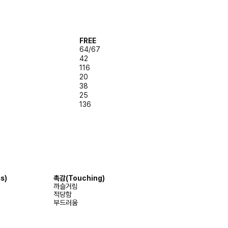
FREE
64/67
42
116
20
38
25
136
s)
촉감(Touching)
까슬거림
적당함
부드러움