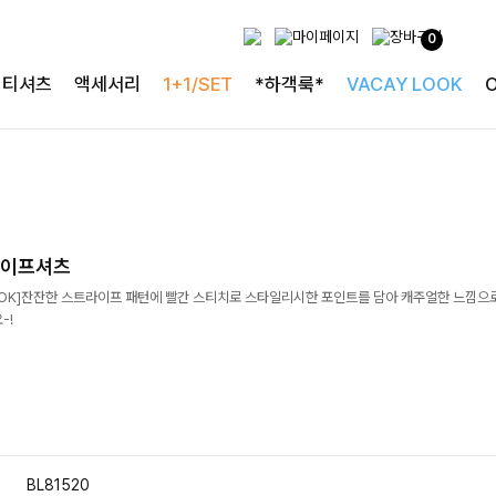
0
티셔츠
액세서리
1+1/SET
*하객룩*
VACAY LOOK
라이프셔츠
OK]잔잔한 스트라이프 패턴에 빨간 스티치로 스타일리시한 포인트를 담아 캐주얼한 느낌으
-!
BL81520