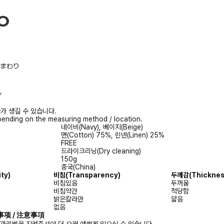
/胸まわり
ル
가 생길 수 있습니다.
ending on the measuring method / location.
네이비(Navy), 베이지(Beige)
면(Cotton) 75%, 린넨(Linen) 25%
FREE
드라이크리닝(Dry cleaning)
150g
중국(China)
ty)
비침(Transparency)
두께감(Thicknes
비침있음
두꺼움
비침약간
적당함
밝은칼라만
얇음
없음
注意事项 / 注意事項