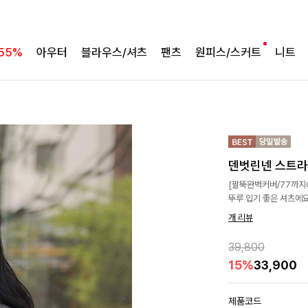
55%
아우터
블라우스/셔츠
팬츠
원피스/스커트
니트
덴벗린넨 스트
[팔뚝완벽커버/77까지
뚜루 입기 좋은 셔츠에요
개 리뷰
39,800
15%
33,900
제품코드