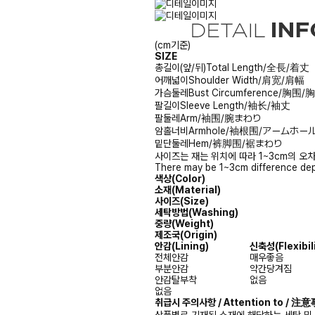
(cm기준)
SIZE
총길이(앞/뒤)
Total Length/全長/着丈
어깨넓이
Shoulder Width/肩宽/肩幅
가슴둘레
Bust Circumference/胸围
팔길이
Sleeve Length/袖长/袖丈
팔둘레
Arm/袖围/腕まわり
암홀너비
Armhole/袖根围/アームホー
밑단둘레
Hem/裤脚围/裾まわり
사이즈는 재는 위치에 따라 1~3cm의 오차
There may be 1~3cm difference dep
색상(Color)
소재(Material)
사이즈(Size)
세탁방법(Washing)
중량(Weight)
제조국(Origin)
안감(Lining)
신축성(Flexibili
전체안감
매우좋음
부분안감
약간당겨짐
안감탈부착
없음
없음
취급시 주의사항 / Attention to / 