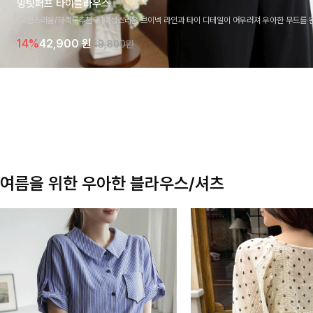
밍팃퍼프 타이블라우스
[고급스러움/하객룩추천💎]여성스러운 브이넥 라인과 타이 디테일이 어우러져 우아한 무드를 
라우스 🤍 여유로운 7부 소매로 편안하게 착용되며 데일리룩부터 출근룩, 하객룩까지 세련된
14%
42,900
원
49,800원
기 좋은 아이템이에요
여름을 위한 우아한 블라우스/셔츠