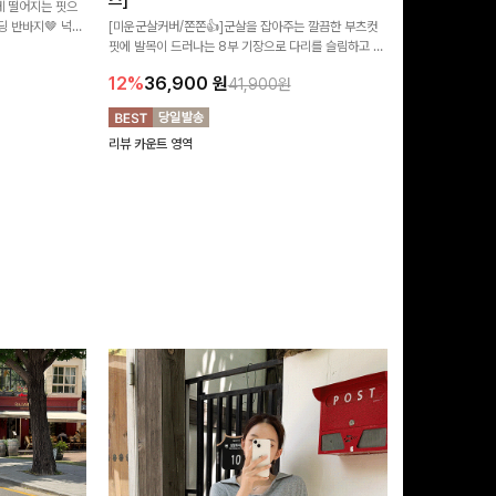
즈]
 떨어지는 핏으
[MADE/후기인
 반바지🤎 넉넉
[미운군살커버/쫀쫀👍]군살을 잡아주는 깔끔한 부츠컷
직하지만 부츠컷으
여행룩까지 활용도
핏에 발목이 드러나는 8부 기장으로 다리를 슬림하고 길
로 하루종일 편안
20%
29,9
어보이게 만들어주며 생지 소재로 멋을 더한 데님팬츠에
12%
36,900
원
41,900원
요~!
리뷰 카운트 영역
리뷰 카운트 영역