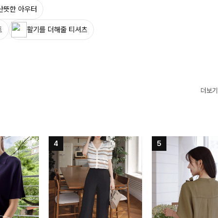
산뜻한 아우터
트
활기를 더해줄 티셔츠
더보기