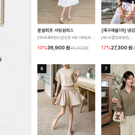
룬셀퍼프 셔링원피스
[데이트룩추천🩷]은은한 셔링 디테일과 퍼
[베스트🏆접촉냉감]
프 소매가 어우러져 사랑스러운 무드를 완
여름에도 무더위 걱정할 
10%
36,900
원
17%
27,300
원
40,900원
성해주는 원피스🤍 허리 스모크 밴딩이 슬
고 가벼운 소재감으로 
림한 실루엣을 연출해주며, 자연스럽게 퍼
즐기실 수 있는 니트랍니
지는 플레어 라인으로 여성스럽고 편안하게
즐기기 좋아요