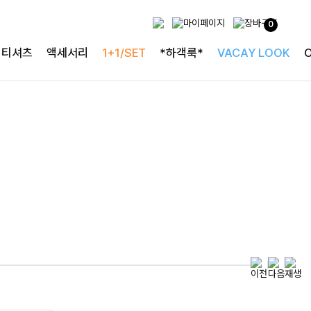
0
특별한 날을 빛내는
티셔츠
액세서리
1+1/SET
*하객룩*
VACAY LOOK
하객룩의 정석
로즐리본 러플블라우스