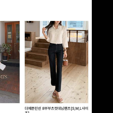
더예쁜린넨 8부부츠컷데님팬츠[S,M,L사이
급속쿨링효과 