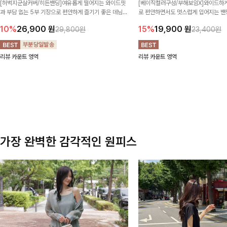
[허벅지군살커버/히든밴딩]여유롭게 떨어지는 와이드핏
[베이직컬러구성/부해보임X]와이드하게
과 부담 없는 5부 기장으로 편안하게 즐기기 좋은 데님
로 편안하면서도 멋스럽게 입어지는 밴딩
팬츠 ✨ 빈티지한 워싱감이 더해져 캐주얼하면서도 트렌
한 포켓 디테일 더해져 데일리룩부터 
10%
26,900
원
15%
19,900
원
29,800원
23,400원
디한 무드로 연출
높게 즐겨지는 아이템!
리뷰 카운트 영역
리뷰 카운트 영역
가장 완벽한 감각적인 원피스