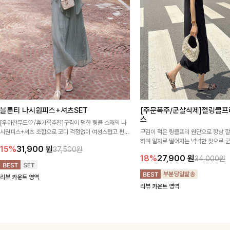
블룬티 나시원피스+셔츠SET
[주문폭주/군살삭제]젤링클프
스
[우아한무드🤍/휴가룩추천]구김이 덜한 링클 소재의 나
시원피스+셔츠 조합으로 코디 걱정없이 여성스럽고 편안
구김이 적은 링클프리 원단으로 항상 
하게 즐길 수 있는 아이템이에요:)
하며 일자로 떨어지는 넉넉한 핏으로 
15%
31,900
원
37,500원
해주는 원피스에요🖤
18%
27,900
원
34,000원
리뷰 카운트 영역
리뷰 카운트 영역