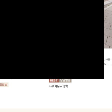
2차리오더]뮨스트링 플라워원피
딘젤퍼프 스트라이프원피스
[청순무드/체형커버]꾸안꾸 무드의 정석🤍 가볍고 산뜻
워 패턴과 랩 디자인으로 여성스러우면
한 착용감으로 여름 내내 손이 자주 가는 원피스예요- 은
를 더해주며 스트링이 내장되어있어 슬
은한 스트라이프 패턴과 여유로운 핏이 만나 편안함은 물
10%
64,900
원
72,100원
할 수 있어요🤍
론, 고급스러운 분위기까지 더해드립니다
00
원
36,800원
리뷰 카운트 영역