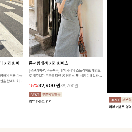
리 카라원피
롬셔링배색 카라원피스
[비율만점/
스
[군살커버💕/주문폭주]배색 카라와 스트라이프 패턴으
깔끔하게 착용 가능
로 캐주얼한 무드를 더한 롱 원피스 🖤 셔링 디테일과 쫀
고급스러운 플라
군살을 완벽히 커버
쫀한 스판 소재로 편안하면서도 여성스럽게 연출돼요
서 세련된 분위기
15%
32,900
원
38,700원
림하게 핏을 조절
12%
32,4
리뷰 카운트 영역
리뷰 카운트 영역