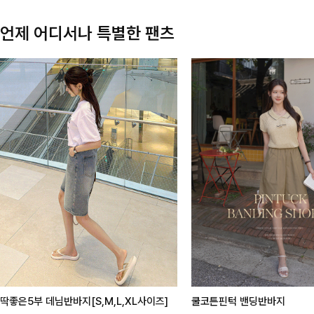
언제 어디서나 특별한 팬츠
딱좋은5부 데님반바지[S,M,L,XL사이즈]
쿨코튼핀턱 밴딩반바지