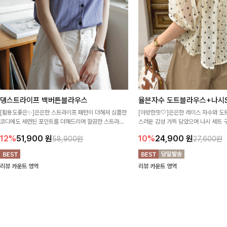
댕스트라이프 백버튼블라우스
율븐자수 도트블라우스+나시S
[활용도좋은✨]은은한 스트라이프 패턴이 더해져 심플한
[아방한핏🤍]은은한 레이스 자수와 도
코디에도 세련된 포인트를 더해드리며 깔끔한 스트라이
스러운 감성 가득 담았으며 나시 세트 
프 디테일로 유행 없이 오래 함께하기 좋은 블라우스예요
정없이 손쉽게 코디 가능한 블라우스에요
12%
51,900
원
10%
24,900
원
58,900원
27,600원
리뷰 카운트 영역
리뷰 카운트 영역