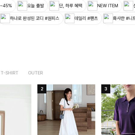
~45%
오늘 출발
단, 하루 혜택
NEW ITEM
하나로 완성된 코디 #원피스
데일리 #팬츠
화사한 #니
T-SHIRT
OUTER