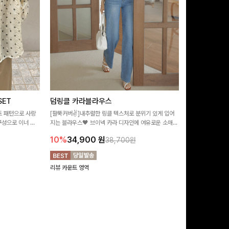
ET
덤링클 카라블라우스
비반드 링클
트 패턴으로 사랑
[팔뚝커버✌]내추럴한 링클 텍스처로 분위기 있게 입어
[구김걱정없는✨/
구성으로 이너 걱
지는 블라우스🖤 브이넥 카라 디자인에 여유로운 소매핏
처가 돋보이는 블
:)
더해져 여리하면서도 시원한 무드로 즐기기 좋아요-
소매 디테일이 
10%
34,900
원
17%
28,9
38,700원
연출해드려요!
리뷰 카운트 영역
리뷰 카운트 영역