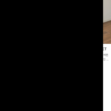
블라우스
제딧레이어드 블라우스+플레어팬츠SET
스퀘어넥]입체감 있는 링클 엠보 텍스
[완성도높은💗]레이어드한 듯 자연스러운 나시와 버튼
라우스- 여유로운 실루엣과 물결 짜임
원피스가 함께 구성된 세트 아이템입니다. 코디 고민 없
더해져 편안하면서도 여성스러운 무드를
이 한 벌만으로도 내추럴하면서 여성스러운 썸머룩 완성!
00
원
12%
43,900
원
34,800원
49,800원
리뷰 카운트 영역