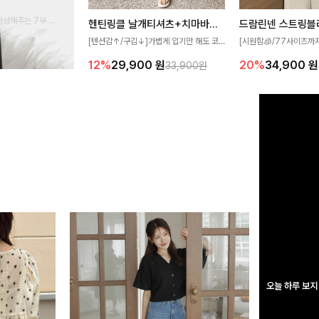
완성해주는 7부 블
헨틴링클 날개티셔츠+치마바지SET
드람린넨 스트링블
 스타일링을 연출하
[텐션감↑/구김↓]가볍게 입기만 해도 코
[시원함🧊/77사이즈까
디가 완성되는 세트 아이템으로, 자연스럽
한 텍스처가 돋보이는 블
12%
29,900
원
20%
34,900
원
33,900원
게 퍼지는 프릴 날개 소매가 우아한 포인트
없는 슬릿 카라 디자인이
를 더해드립니다💕 잔잔한 링클 텍스처 소
원하게 연출해드립니다 
재와 편안한 허리밴딩으로 하루 종일 산뜻
하고 쾌적하게 즐겨보세요!
오늘 하루 보지