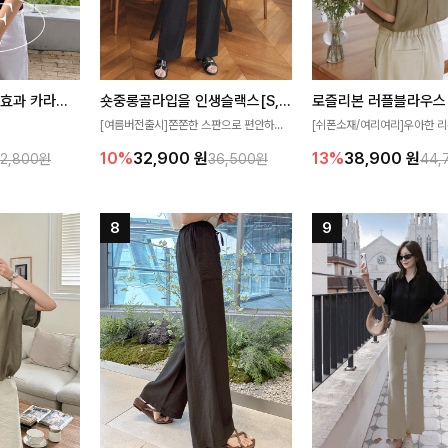
[재구매율1위] 냉감효과 카라니트
숏중롱골라입을 인생슬랙스[S,M,L,XL사이즈]
로즐리본 러플블라우스
[여름버전출시]쫀쫀한 스판으로 편안하게
[쉬폰소재/여리여리]우아한 리
필요가 없어요!얇
착용되어 누구나 입기 좋은 데일리 슬랙스!
연스럽게 흐르는 러플 디테일
10%
32,900
원
13%
38,900
원
32,800원
36,500원
44,
여름에도 시원하게
숏·기본·롱 기장과 와이드·부츠컷 핏까지 취
분위기를 더해주는 블라우스 
다
향에 맞게 선택할 수 있어 더욱 만족스러워
한 소재감과 여유롭게 떨어지
요
얼굴까지 화사해 보이며 세련
좋아요