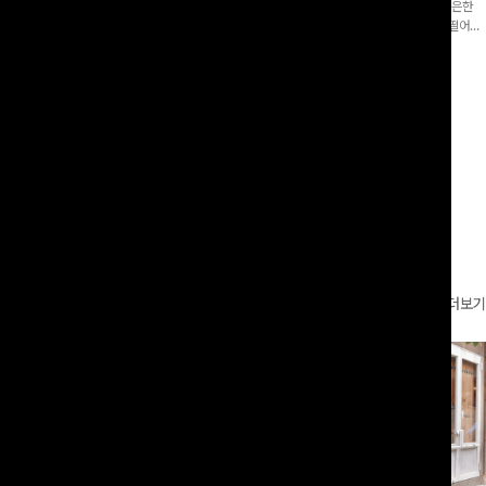
증👍]누구나 갖고 싶어할 슬랙스:)베이
[바스락소재💙/8부기장]사이드 버튼 디테일이 은은한
로 이쁜 핏 연출은 물론,쫀쫀한 스판끼
포인트가 되어주는 와이드 팬츠입니다. 여유롭게 떨어지
하게!
는 실루엣과 가볍게 바스락거리는 소재감으로 시원하고
00
원
14%
42,900
원
37,300원
49,800원
편안하게 즐기기 좋은 아이템-
리뷰 카운트 영역
더보기