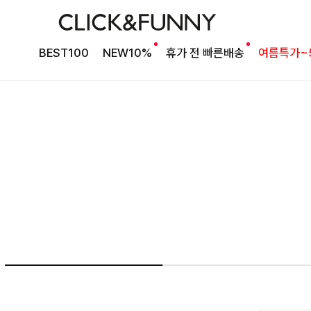
여름의 끝을 완성할
BEST100
NEW10%
휴가 전 빠른배송
여름특가~
감각적인 원피스
셀퍼프 셔링원피스