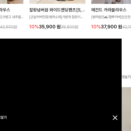
찰랑넘버원 와이드밴딩팬츠[S,M,L사이즈]
메칸드 카라블라우스
라우스
[군살커버만점/썸머소재]가볍게 찰랑이는
[썸머원단🌊/팔뚝커버]은은한
지]가볍고 내추럴
원단과 여유로운 와이드 핏으로 하루 종일
와 여유로운 실루엣이 만나 
라우스로, 답답함
10%
35,900
원
10%
37,900
원
39,800원
42,
43,600원
편안하게 착용하실 수 있는 팬츠입니다 🖤
세련된 무드를 연출해주는 블
 얼굴선을 더욱 시
✨ 허리 전체 밴딩과 스트링 디테일로 안정
리룩부터 출근룩까지 다양하게
🌿
감 있는 착용감을 더해드려요!
은 베이직한 디자인!
더보기
 않기