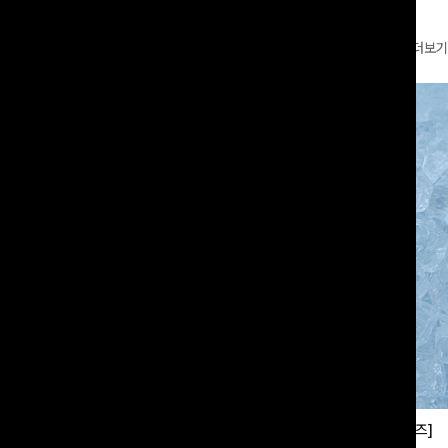
더보기
부츠컷슬랙스[S,M,L사이즈]
쿨링버튼 8부와이드팬츠[FREE,L사이즈]