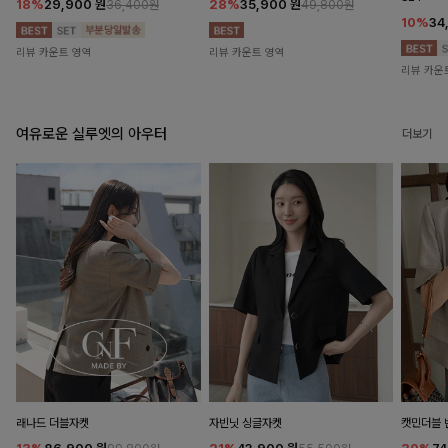
18%
29,900
원
28%
35,900
원
36,400원
49,800원
10%
34
리뷰 카운트 영역
리뷰 카운트 영역
리뷰 카운
여유로운 실루엣의 아우터
더보기
래나드 더블자켓
자빈닛 싱글자켓
캣민더블 