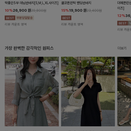
딱좋은5부 데님반바지[S,M,L,XL사이즈]
쿨코튼핀턱 밴딩반바지
더예쁜린넨
이즈]
10%
26,900
원
15%
19,900
원
29,800원
23,400원
12%
36
리뷰 카운트 영역
리뷰 카운트 영역
리뷰 카운
가장 완벽한 감각적인 원피스
더보기