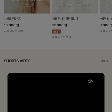
헤룬나비 
사셀드 링귀걸이
피엘룬 써지컬링목걸이
7,900
18,900
원
12,900
원
리뷰 카운
리뷰 카운트 영역
리뷰 카운트 영역
SHORTS VIDEO
더보기