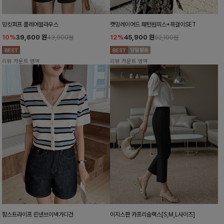
밍킷퍼프 플레어블라우스
캣밍레이어드 패턴원피스+목걸이SET
10%
39,600
원
12%
45,900
원
43,900원
52,100원
리뷰 카운트 영역
리뷰 카운트 영역
함스트라이프 린넨브이넥가디건
이지스판 카프리슬랙스[S,M,L사이즈]