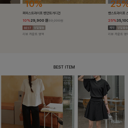
25%
10%
밴스트라이프 스트링원피스
[5천장돌파/C
25%
35,100
원
10%
34,90
46,800원
리뷰 카운트 영역
리뷰 카운트 영
BEST ITEM