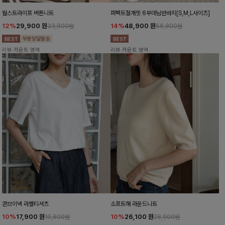
월스트라이프 버튼니트
퍼펙트절개핏 6부데님반바지[S,M,L사이즈]
12%
29,900
원
14%
48,900
원
33,900원
56,800원
리뷰 카운트 영역
리뷰 카운트 영역
콘브이넥 라벨티셔츠
소프트해 라운드니트
10%
17,900
원
10%
26,100
원
19,800원
28,900원