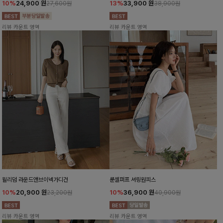
10%
24,900
원
13%
33,900
원
27,600원
38,900원
리뷰 카운트 영역
리뷰 카운트 영역
윌리덤 라운드앤브이넥가디건
룬셀퍼프 셔링원피스
10%
20,900
원
10%
36,900
원
23,200원
40,900원
리뷰 카운트 영역
리뷰 카운트 영역