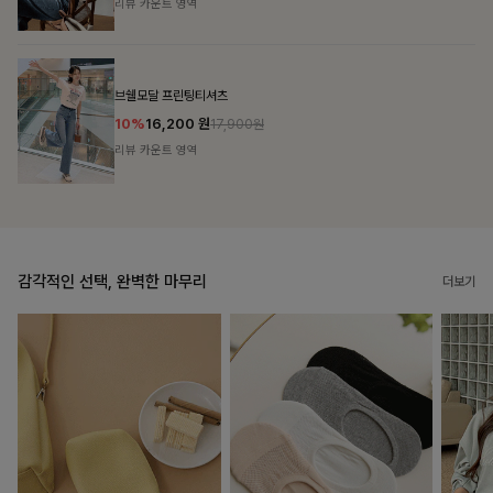
리뷰 카운트 영역
캣시어서커 버튼카라원피스+벨트SET
16%
79,900
원
95,100원
리뷰 카운트 영역
감각적인 선택, 완벽한 마무리
더보기