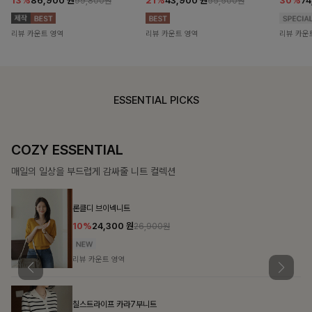
13%
86,900
원
21%
43,900
원
30%
7
99,800원
55,500원
리뷰 카운트 영역
리뷰 카운트 영역
리뷰 카운
ESSENTIAL PICKS
COZY ESSENTIAL
매일의 일상을 부드럽게 감싸줄 니트 컬렉션
론클디 브이넥니트
10%
24,300
원
26,900원
리뷰 카운트 영역
칠스트라이프 카라7부니트