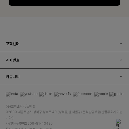
고객센터
계좌번호
커뮤니티
(주)클릭앤퍼니/김예중
02880 서울특별시 성북구 성북로 49 (성북동, 운석빌딩) 운석빌딩 5층(반품주소가 아닙
니다.)
사업자 등록번호 209-81-43420