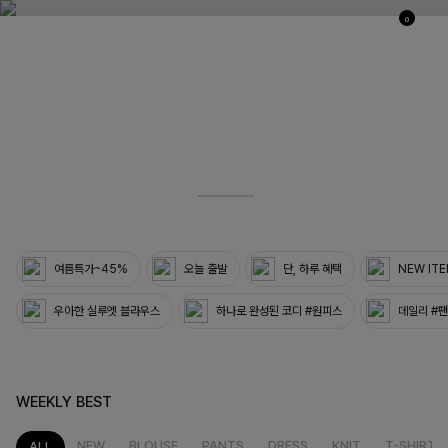
0
03
33
여름특가~45%
오늘 출발
단, 하루 혜택
NEW IT
우아한 실루엣 블라우스
하나로 완성된 코디 #원피스
데일리 #
WEEKLY BEST
NEW
BLOUSE
PANTS
DRESS
KNIT
T-SHIRT
ALL