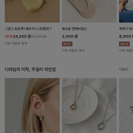
뽀소옹 면메쉬덧신
그렌스 토트백+파우치+스트랩SET
케루디 자
2,000
원
10%
24,300
원
8,900
26,900원
리뷰 카운트 영역
리뷰 카운트 영역
리뷰 카운
디테일의 미학, 주얼리 라인업
더보기