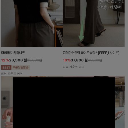
더리골지 카라니트
강력한편안함 와이드슬랙스[FREE,L사이즈]
12%
29,900
원
10%
37,800
원
33,900원
41,900원
리뷰 카운트 영역
리뷰 카운트 영역