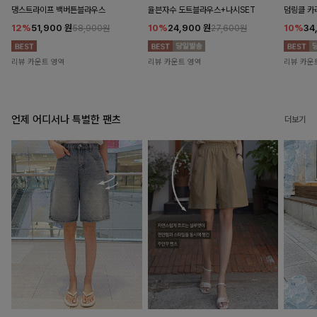
댕스트라이프 백버튼블라우스
율븐자수 도트블라우스+나시SET
덤링클 카
12%
51,900
원
10%
24,900
원
10%
34
58,900원
27,600원
리뷰 카운트 영역
리뷰 카운트 영역
리뷰 카운
언제 어디서나 특별한 팬츠
더보기