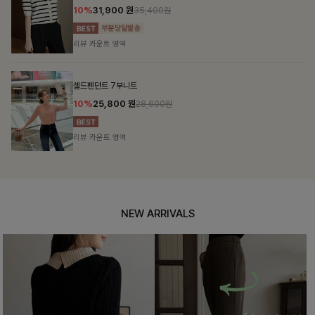
10%
31,900
원
35,400원
리뷰 카운트 영역
셀드펜던트 7부니트
10%
25,800
원
28,600원
리뷰 카운트 영역
NEW ARRIVALS