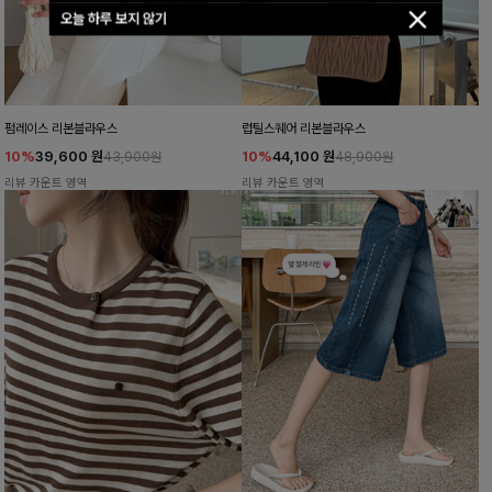
오늘 하루 보지 않기
펌레이스 리본블라우스
럽틸스퀘어 리본블라우스
10%
39,600
원
10%
44,100
원
43,900원
48,900원
리뷰 카운트 영역
리뷰 카운트 영역