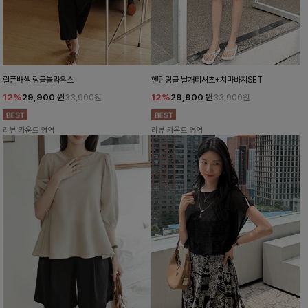
릴픈배색 링클블라우스
헨틴링클 날개티셔츠+치마바지SET
12%
29,900
원
12%
29,900
원
33,900원
33,900원
리뷰 카운트 영역
리뷰 카운트 영역