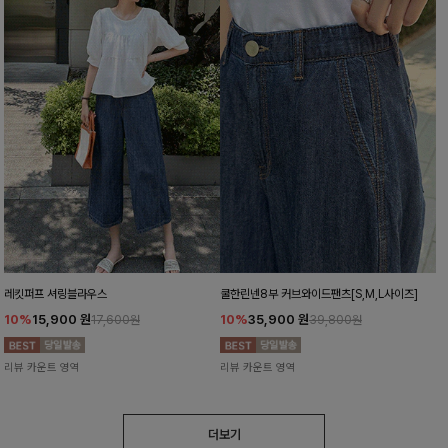
레킷퍼프 셔링블라우스
쿨한린넨8부 커브와이드팬츠[S,M,L사이즈]
10%
15,900
원
10%
35,900
원
17,600원
39,800원
리뷰 카운트 영역
리뷰 카운트 영역
더보기