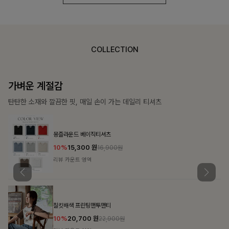
COLLECTION
가장 쉬운 코디
특별한 날부터 일상까지 함께하는 룩
쥬빌스트링 포켓원피스
17%
48,900
원
58,900원
리뷰 카운트 영역
블룬티 나시원피스+셔츠SET
15%
31,900
원
37,500원