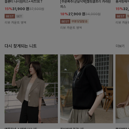
블룬티 나시원피스+셔츠SET
[주문폭주/군살삭제]젤링클프리 카라원
롬셔링배
피스
15%
31,900
원
15%
32
37,500원
18%
27,900
원
34,000원
리뷰 카운트 영역
리뷰 카운
리뷰 카운트 영역
다시 찾게되는 니트
더보기