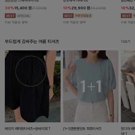
앤즌린넨 스퀘어나시니트
킹밋배색 카라니트
캘핀패턴 
30%
15,400
원
10%
29,900
원
18%
32
21,900원
33,200원
리뷰 카운트 영역
리뷰 카운트 영역
리뷰 카운
부드럽게 감싸주는 여름 티셔츠
더보기
테킷미 레터링티셔츠+반바지SET
(1+1)앤튼펜던트 퍼프티셔츠
밍디아 
SET