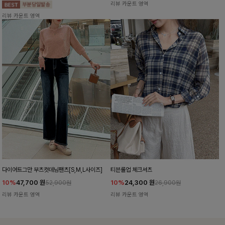
리뷰 카운트 영역
리뷰 카운트 영역
다이어트그만 부츠컷데님팬츠[S,M,L사이즈]
티븐롤업 체크셔츠
10%
47,700
원
10%
24,300
원
52,900원
26,900원
리뷰 카운트 영역
리뷰 카운트 영역