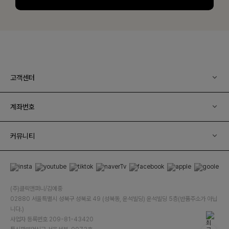
고객센터
계좌번호
커뮤니티
(주)클릭앤퍼니/김예중
02880 서울특별시 성북구 성북로 49 (성북동, 운석빌딩) 운석빌딩 5층(반품주소가 아닙
니다.)
사업자 등록번호 209-81-43420