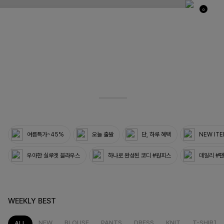
0
03
33
여름특가~45%
오늘 출발
단, 하루 혜택
NEW IT
우아한 실루엣 블라우스
하나로 완성된 코디 #원피스
데일리 #
WEEKLY BEST
NEW
BLOUSE
PANTS
DRESS
KNIT
T-SHIRT
ALL