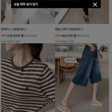
오늘 하루 보지 않기
펌레이스 리본블라우스
럽틸스퀘어 리본블라우스
10%
39,600
원
10%
44,100
원
43,900원
48,900원
리뷰 카운트 영역
리뷰 카운트 영역