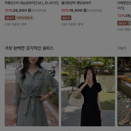
딱좋은5부 데님반바지[S,M,L,XL사이즈]
쿨코튼핀턱 밴딩반바지
더예쁜린넨
이즈]
10%
26,900
원
15%
19,900
원
29,800원
23,400원
12%
36
리뷰 카운트 영역
리뷰 카운트 영역
리뷰 카운
가장 완벽한 감각적인 원피스
더보기