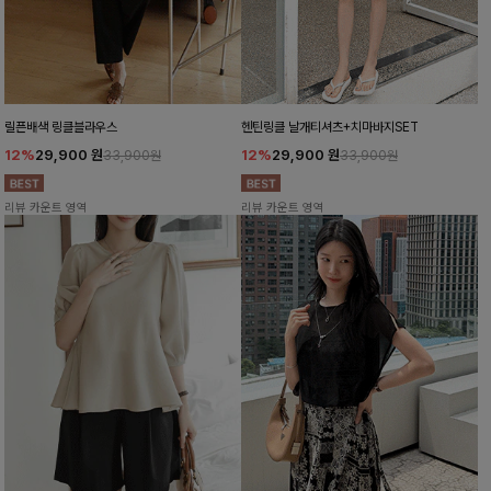
릴픈배색 링클블라우스
헨틴링클 날개티셔츠+치마바지SET
12%
29,900
원
12%
29,900
원
33,900원
33,900원
리뷰 카운트 영역
리뷰 카운트 영역