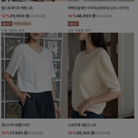
월스트라이프 버튼니트
퍼펙트절개핏 6부데님반바지[S,M,L사이즈]
12%
29,900
원
14%
48,900
원
33,900원
56,800원
리뷰 카운트 영역
리뷰 카운트 영역
콘브이넥 라벨티셔츠
소프트해 라운드니트
10%
17,900
원
10%
26,100
원
19,800원
28,900원