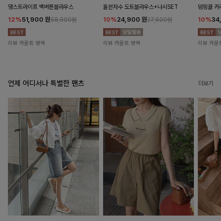
댕스트라이프 백버튼블라우스
율븐자수 도트블라우스+나시SET
덤링클 카
12%
51,900
원
10%
24,900
원
10%
34
58,900원
27,600원
리뷰 카운트 영역
리뷰 카운트 영역
리뷰 카운
언제 어디서나 특별한 팬츠
더보기