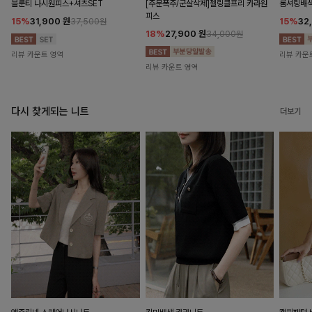
블룬티 나시원피스+셔츠SET
[주문폭주/군살삭제]젤링클프리 카라원
롬셔링배
피스
15%
31,900
원
15%
32
37,500원
18%
27,900
원
34,000원
리뷰 카운트 영역
리뷰 카운
리뷰 카운트 영역
다시 찾게되는 니트
더보기