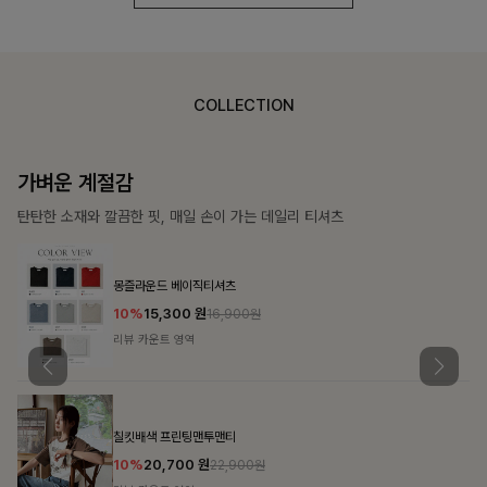
COLLECTION
가장 쉬운 코디
특별한 날부터 일상까지 함께하는 룩
쥬빌스트링 포켓원피스
17%
48,900
원
58,900원
리뷰 카운트 영역
블룬티 나시원피스+셔츠SET
15%
31,900
원
37,500원