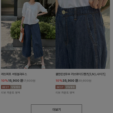
레킷퍼프 셔링블라우스
쿨한린넨8부 커브와이드팬츠[S,M,L사이즈]
10%
15,900
원
10%
35,900
원
17,600원
39,800원
리뷰 카운트 영역
리뷰 카운트 영역
더보기