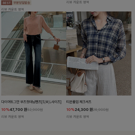
리뷰 카운트 영역
리뷰 카운트 영역
다이어트그만 부츠컷데님팬츠[S,M,L사이즈]
티븐롤업 체크셔츠
10%
47,700
원
10%
24,300
원
52,900원
26,900원
리뷰 카운트 영역
리뷰 카운트 영역