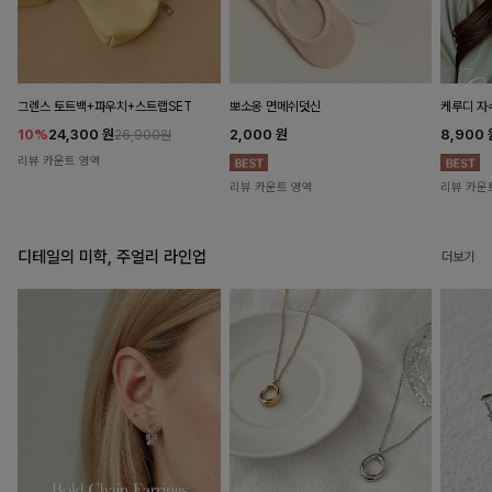
뽀소옹 면메쉬덧신
그렌스 토트백+파우치+스트랩SET
케루디 자
2,000
원
10%
24,300
원
8,900
26,900원
리뷰 카운트 영역
리뷰 카운트 영역
리뷰 카운
디테일의 미학, 주얼리 라인업
더보기