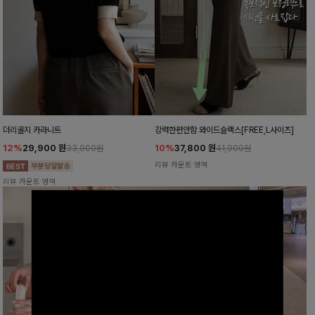
더리골지 카라니트
강력한편안함 와이드슬랙스[FREE,L사이즈]
12%
29,900
원
10%
37,800
원
33,900원
41,900원
리뷰 카운트 영역
리뷰 카운트 영역