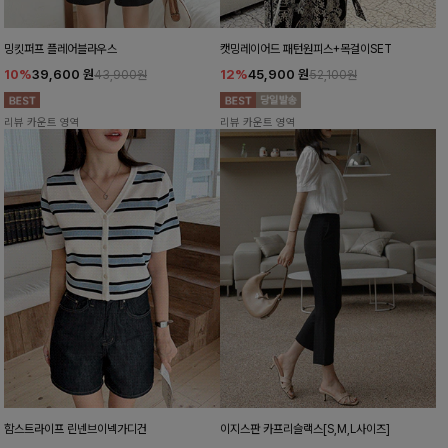
밍킷퍼프 플레어블라우스
캣밍레이어드 패턴원피스+목걸이SET
10%
39,600
원
12%
45,900
원
43,900원
52,100원
리뷰 카운트 영역
리뷰 카운트 영역
함스트라이프 린넨브이넥가디건
이지스판 카프리슬랙스[S,M,L사이즈]