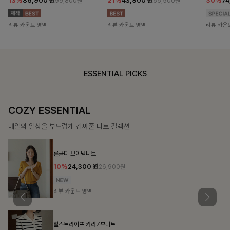
13%
86,900
원
21%
43,900
원
30%
7
99,800원
55,500원
리뷰 카운트 영역
리뷰 카운트 영역
리뷰 카운
ESSENTIAL PICKS
COZY ESSENTIAL
매일의 일상을 부드럽게 감싸줄 니트 컬렉션
론클디 브이넥니트
10%
24,300
원
26,900원
리뷰 카운트 영역
칠스트라이프 카라7부니트