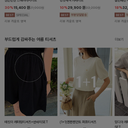
앤즌린넨 스퀘어나시니트
킹밋배색 카라니트
캘핀패턴 
30%
15,400
원
10%
29,900
원
18%
32
21,900원
33,200원
리뷰 카운트 영역
리뷰 카운트 영역
리뷰 카운
부드럽게 감싸주는 여름 티셔츠
더보기
테킷미 레터링티셔츠+반바지SET
(1+1)앤튼펜던트 퍼프티셔츠
밍디아 
SET