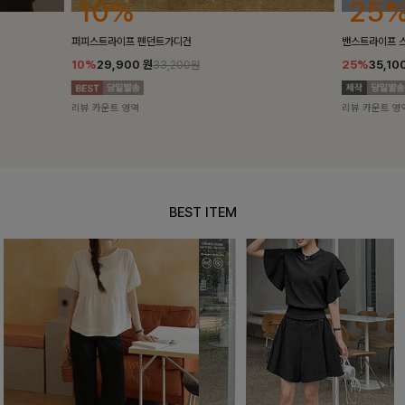
25%
10%
밴스트라이프 스트링원피스
[5천장돌파/C
25%
35,100
원
10%
34,90
46,800원
리뷰 카운트 영역
리뷰 카운트 영
BEST ITEM