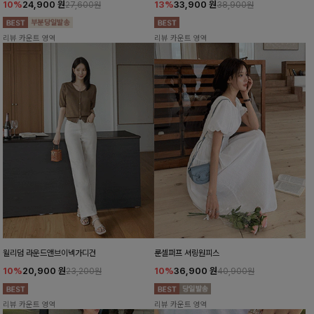
10%
24,900
원
13%
33,900
원
27,600원
38,900원
리뷰 카운트 영역
리뷰 카운트 영역
윌리덤 라운드앤브이넥가디건
룬셀퍼프 셔링원피스
10%
20,900
원
10%
36,900
원
23,200원
40,900원
리뷰 카운트 영역
리뷰 카운트 영역