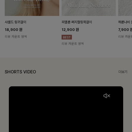
헤룬나비 
사셀드 링귀걸이
피엘룬 써지컬링목걸이
7,900
18,900
원
12,900
원
리뷰 카운
리뷰 카운트 영역
리뷰 카운트 영역
SHORTS VIDEO
더보기