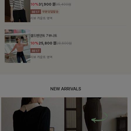
10%
31,900
원
35,400원
리뷰 카운트 영역
셀드펜던트 7부니트
10%
25,800
원
28,600원
리뷰 카운트 영역
NEW ARRIVALS