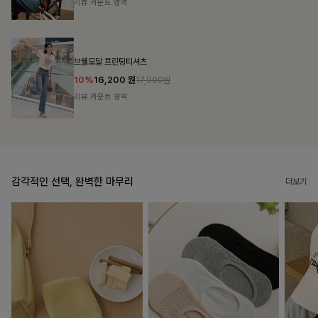
리뷰 카운트 영역
캣시어서커 버튼카라원피스+벨트SET
16%
79,900
원
95,100원
리뷰 카운트 영역
감각적인 선택, 완벽한 마무리
더보기