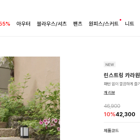
55%
아우터
블라우스/셔츠
팬츠
원피스/스커트
니트
린스트링 카라
패턴 없이 깔끔하게 즐기
개 리뷰
46,900
10%
42,300
제품코드