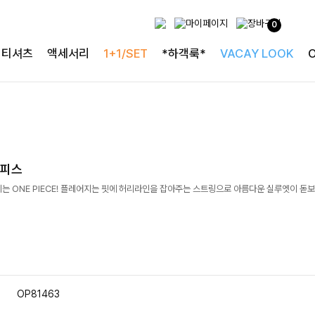
0
티셔츠
액세서리
1+1/SET
*하객룩*
VACAY LOOK
원피스
는 ONE PIECE! 플레어지는 핏에 허리라인을 잡아주는 스트링으로 아름다운 실루엣이 돋
OP81463