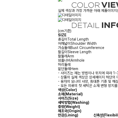
실제 색상과 가장 가까운 아래 제품이미지를
(cm기준)
SIZE
총길이
Total Length
어깨넓이
Shoulder Width
가슴둘레
Bust Circumference
팔길이
Sleeve Length
팔둘레
Arm
암홀너비
Armhole
허리둘레
밑단둘레
Hem
- 사이즈는 재는 방법이나 위치에 따라 1~
- 상품의 실제 색상은 상세페이지 하단의 
- 용자의 모니터 사양, 휴대폰 기종 및 해
- 모든 의류의 첫 세탁은 소재 변형 방지
색상(Color)
소재(Material)
사이즈(Size)
세탁방법(Washing)
중량(Weight)
제조국(Origin)
안감(Lining)
신축성(Flexibili