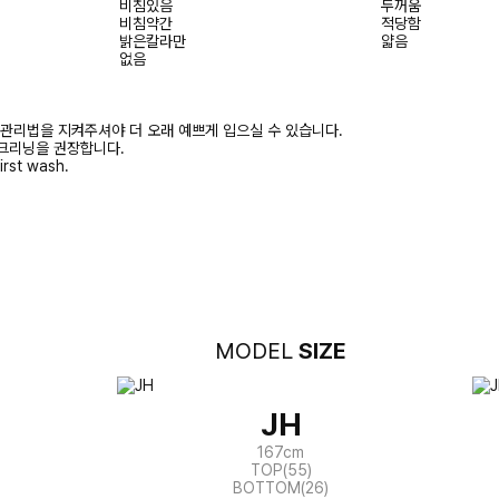
비침있음
두꺼움
비침약간
적당함
밝은칼라만
얇음
없음
 관리법을 지켜주셔야 더 오래 예쁘게 입으실 수 있습니다.
크리닝을 권장합니다.
irst wash.
MODEL
SIZE
JH
167cm
TOP(55)
BOTTOM(26)