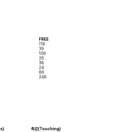
FREE
118
39
106
26
38
24
86
248
s)
촉감(Touching)