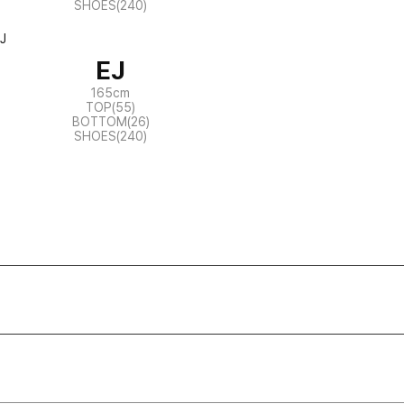
SHOES(240)
EJ
165cm
TOP(55)
BOTTOM(26)
SHOES(240)