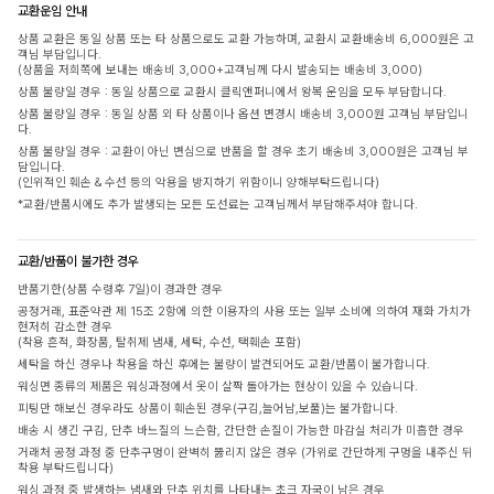
교환운임 안내
상품 교환은 동일 상품 또는 타 상품으로도 교환 가능하며, 교환시 교환배송비 6,000원은 고
객님 부담입니다.
(상품을 저희쪽에 보내는 배송비 3,000+고객님께 다시 발송되는 배송비 3,000)
상품 불량일 경우 : 동일 상품으로 교환시 클릭앤퍼니에서 왕복 운임을 모두 부담합니다.
상품 불량일 경우 : 동일 상품 외 타 상품이나 옵션 변경시 배송비 3,000원 고객님 부담입니
다.
상품 불량일 경우 : 교환이 아닌 변심으로 반품을 할 경우 초기 배송비 3,000원은 고객님 부
담입니다.
(인위적인 훼손 & 수선 등의 악용을 방지하기 위함이니 양해부탁드립니다)
*교환/반품시에도 추가 발생되는 모든 도선료는 고객님께서 부담해주셔야 합니다.
교환/반품이 불가한 경우
반품기한(상품 수령후 7일)이 경과한 경우
공정거래, 표준약관 제 15조 2항에 의한 이용자의 사용 또는 일부 소비에 의하여 재화 가치가
현저히 감소한 경우
(착용 흔적, 화장품, 탈취제 냄새, 세탁, 수선, 택훼손 포함)
세탁을 하신 경우나 착용을 하신 후에는 불량이 발견되어도 교환/반품이 불가합니다.
워싱면 종류의 제품은 워싱과정에서 옷이 살짝 돌아가는 현상이 있을 수 있습니다.
피팅만 해보신 경우라도 상품이 훼손된 경우(구김,늘어남,보풀)는 불가합니다.
배송 시 생긴 구김, 단추 바느질의 느슨함, 간단한 손질이 가능한 마감실 처리가 미흡한 경우
거래처 공정 과정 중 단추구멍이 완벽히 뚫리지 않은 경우 (가위로 간단하게 구멍을 내주신 뒤
착용 부탁드립니다)
워싱 과정 중 발생하는 냄새와 단추 위치를 나타내는 초크 자국이 남은 경우