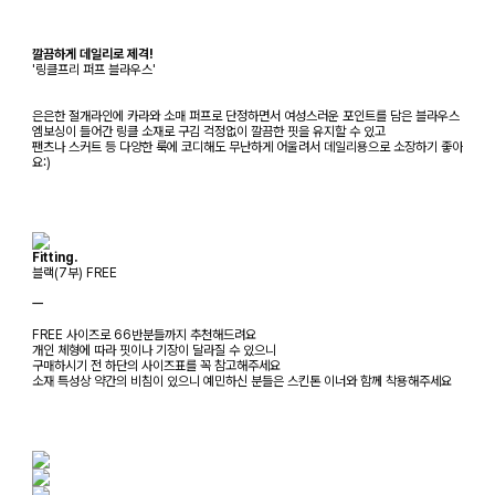
깔끔하게 데일리로 제격!
'링클프리 퍼프 블라우스'
은은한 절개라인에 카라와 소매 퍼프로 단정하면서 여성스러운 포인트를 담은 블라우스
엠보싱이 들어간 링클 소재로 구김 걱정없이 깔끔한 핏을 유지할 수 있고
팬츠나 스커트 등 다양한 룩에 코디해도 무난하게 어울려서 데일리용으로 소장하기 좋아
요:)
Fitting.
블랙(7부) FREE
ㅡ
FREE 사이즈로 66반분들까지 추천해드려요
개인 체형에 따라 핏이나 기장이 달라질 수 있으니
구매하시기 전 하단의 사이즈표를 꼭 참고해주세요
소재 특성상 약간의 비침이 있으니 예민하신 분들은 스킨톤 이너와 함께 착용해주세요