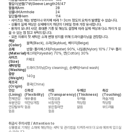
팔길이(반팔/7부)
Sleeve Length
26/47
팔둘레
Arm
28
암홀너비
Armhole
24
밑단둘레
Hem
114
- 사이즈는 재는 방법이나 위치에 따라 1~3cm 정도의 오차가 발생할 수 있습니다.
- 상품의 실제 색상은 상세페이지 하단의 디테일 컷과 가장 유사합니다.
- 용자의 모니터 사양, 휴대폰 기종 및 해상도 설정에 따라 실제 색상과 다소 차이가 있
을 수 있는 점 참고 부탁드립니다.
- 모든 의류의 첫 세탁은 소재 변형 방지를 위해 드라이클리닝을 권장합니다.
색상
블랙(Black), 소라(Skyblue), 베이지(Beige)
(Color)
소재
반팔-폴리에스터(Polyester) 90%, 나일론(Nylon) 10% / 7부-폴리
(Material)
에스터(Polyester) 70%, 면(Cotton) 30%
사이즈
FREE
(Size)
세탁방법
드라이크리닝(Dry cleaning), 손세탁(Hand wash)
(Washing)
중량
140g
(Weight)
제조국
중국(China)
(Origin)
안감
신축성
비침
두께감
촉감
(Lining)
(Flexibility)
(Transparency)
(Thickness)
(Touching)
전체안감
매우좋음
비침있음
두꺼움
까슬거림
부분안감
약간당겨짐
비침약간
적당함
적당함
안감탈부착
없음
밝은칼라만
얇음
부드러움
없음
없음
취급시 주의사항 / Attention to
상품별로 기재된 소재에 해당하는 세탁 및 관리법을 지켜주셔야 더 오래 예쁘게 입으실
수 있습니다.