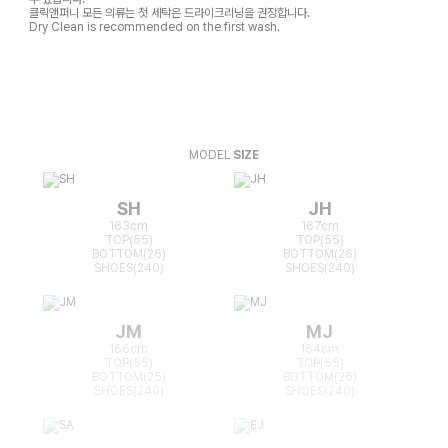
클릭앤퍼니 모든 의류는 첫 세탁은 드라이크리닝을 권장합니다.
Dry Clean is recommended on the first wash.
MODEL
SIZE
SH
JH
163cm
167cm
TOP(55)
TOP(55)
BOTTOM(26)
BOTTOM(26)
SHOES(240)
SHOES(240)
JM
MJ
166cm
164cm
TOP(55)
TOP(55)
BOTTOM(25)
BOTTOM(26)
SHOES(240)
SHOES(240)