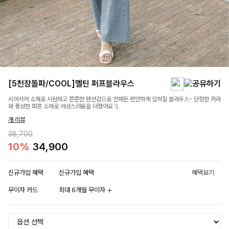
[5천장돌파/COOL]멜틴 퍼프블라우스
시어서커 소재로 시원하고 쫀쫀한 텐션감으로 언제든 편안하게 입혀질 블라우스- 단정한 카라
와 풍성한 퍼프 소매로 여성스러움을 더했어요 :)
개 리뷰
38,700
10%
34,900
신규가입 혜택
신규가입 혜택
혜택보기
무이자 카드
최대 6개월 무이자