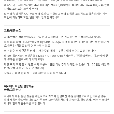
무료배송은 순수 결제금액 6만원 이상 구매시(할인 및 적립금 제외한 금액) 적용됩니다.
제주도 및 도서산간지역은 추가배송비(도선료) 3,000원이 부과됩니다. (무료배송,교환/반품
시에도 도선료는 고객님 부담)
모든 배송 과정은 CCTV로 촬영 후 출고 진행되고 있어 상품을 고의적으로 훼손하시는 경우
확인이 가능하며 교환/반품 처리 절대 불가합니다.
교환/반품 신청
교환/반품은 상품수령일부터 7일 이내 고객센터 또는 게시판으로 신청해주셔야 합니다.
회수 접수 방법 : CJ대한통운택배(1588-1255)ARS 연결 후 1번 ▷ 1번 ▷ 받으신 운송장 번
호 등록 ▷ 착불로 선택 ▷ 회수접수 완료
회수 접수 후 대한통운 담당 기사가 주말 제외 1-2일 이내에 회수지로 방문합니다.
배송비 입금계좌 : 국민은행 512637-01-001048 / 예금주 : (주)클릭앤퍼니 (입금자명 옆
에 휴대폰 뒷번호 4자리 기재 요청)
대량 구매 후 반품 시 반품 수거 비용이 1만원 이상 추가 부과될 수 있습니다. (30만원 이상 주
문건/상품 개수 70% 이상 반품 시)
상습적인 대량 반품 시 구매에 제한이 있을 수 있습니다.
해외에서 확인된 불량제품
반품/교환 안내
국내에서 배송 받은 상품을 개인적으로 해외에 전달하신 후 불량제품으로 확인되었을 경우,
해당 제품이 클릭앤퍼니로 도착된 후에 교환/반품 처리가 가능하며, 클릭앤퍼니에서는 국내택
배비에 한해서 운송비를 부담 합니다