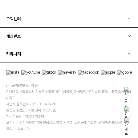
고객센터
계좌번호
커뮤니티
(주)클릭앤퍼니/김예중
02880 서울특별시 성북구 성북로 49 (성북동, 운석빌딩) 운석빌딩 5층(반품주소가 아닙
니다.)
사업자 등록번호 209-81-43420
통신판매업신고 서울성북-0073호
개인정보관리책임자 박수미
고객님은 안전거래를 위해 현금으로 결제 시 저희 소핑몰에 가입한 구매안전서비스를 이용
하실 수 있습니다.