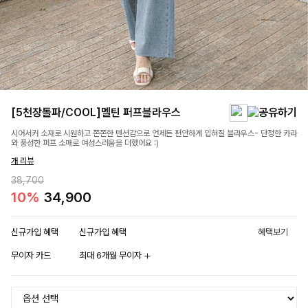
[5천장돌파/COOL]멜틴 퍼프블라우스
시어서커 소재로 시원하고 쫀쫀한 텐션감으로 언제든 편안하게 입혀질 블라우스- 단정한 카라
와 풍성한 퍼프 소매로 여성스러움을 더했어요 :)
개 리뷰
38,700
10%
34,900
신규가입 혜택
신규가입 혜택
혜택보기
무이자 카드
최대 6개월 무이자