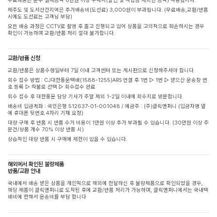
무료배송은 순수 결제금액 6만원 이상 구매시(할인 및 적립금 제외한 금액) 적용됩니다.
제주도 및 도서산간지역은 추가배송비(도선료) 3,000원이 부과됩니다. (무료배송,교환/반품
시에도 도선료는 고객님 부담)
모든 배송 과정은 CCTV로 촬영 후 출고 진행되고 있어 상품을 고의적으로 훼손하시는 경우
확인이 가능하며 교환/반품 처리 절대 불가합니다.
교환/반품 신청
교환/반품은 상품수령일부터 7일 이내 고객센터 또는 게시판으로 신청해주셔야 합니다.
회수 접수 방법 : CJ대한통운택배(1588-1255)ARS 연결 후 1번 ▷ 1번 ▷ 받으신 운송장 번
호 등록 ▷ 착불로 선택 ▷ 회수접수 완료
회수 접수 후 대한통운 담당 기사가 주말 제외 1-2일 이내에 회수지로 방문합니다.
배송비 입금계좌 : 국민은행 512637-01-001048 / 예금주 : (주)클릭앤퍼니 (입금자명 옆
에 휴대폰 뒷번호 4자리 기재 요청)
대량 구매 후 반품 시 반품 수거 비용이 1만원 이상 추가 부과될 수 있습니다. (30만원 이상 주
문건/상품 개수 70% 이상 반품 시)
상습적인 대량 반품 시 구매에 제한이 있을 수 있습니다.
해외에서 확인된 불량제품
반품/교환 안내
국내에서 배송 받은 상품을 개인적으로 해외에 전달하신 후 불량제품으로 확인되었을 경우,
해당 제품이 클릭앤퍼니로 도착된 후에 교환/반품 처리가 가능하며, 클릭앤퍼니에서는 국내택
배비에 한해서 운송비를 부담 합니다