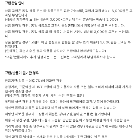
교환운임 안내
상품 교환은 동일 상품 또는 타 상품으로도 교환 가능하며, 교환시 교환배송비 6,000원은 고
객님 부담입니다.
(상품을 저희쪽에 보내는 배송비 3,000+고객님께 다시 발송되는 배송비 3,000)
상품 불량일 경우 : 동일 상품으로 교환시 클릭앤퍼니에서 왕복 운임을 모두 부담합니다.
상품 불량일 경우 : 동일 상품 외 타 상품이나 옵션 변경시 배송비 3,000원 고객님 부담입니
다.
상품 불량일 경우 : 교환이 아닌 변심으로 반품을 할 경우 초기 배송비 3,000원은 고객님 부
담입니다.
(인위적인 훼손 & 수선 등의 악용을 방지하기 위함이니 양해부탁드립니다)
*교환/반품시에도 추가 발생되는 모든 도선료는 고객님께서 부담해주셔야 합니다.
교환/반품이 불가한 경우
반품기한(상품 수령후 7일)이 경과한 경우
공정거래, 표준약관 제 15조 2항에 의한 이용자의 사용 또는 일부 소비에 의하여 재화 가치가
현저히 감소한 경우
(착용 흔적, 화장품, 탈취제 냄새, 세탁, 수선, 택훼손 포함)
세탁을 하신 경우나 착용을 하신 후에는 불량이 발견되어도 교환/반품이 불가합니다.
워싱면 종류의 제품은 워싱과정에서 옷이 살짝 돌아가는 현상이 있을 수 있습니다.
피팅만 해보신 경우라도 상품이 훼손된 경우(구김,늘어남,보풀)는 불가합니다.
배송 시 생긴 구김, 단추 바느질의 느슨함, 간단한 손질이 가능한 마감실 처리가 미흡한 경우
거래처 공정 과정 중 단추구멍이 완벽히 뚫리지 않은 경우 (가위로 간단하게 구멍을 내주신 뒤
착용 부탁드립니다)
워싱 과정 중 발생하는 냄새와 단추 위치를 나타내는 초크 자국이 남은 경우