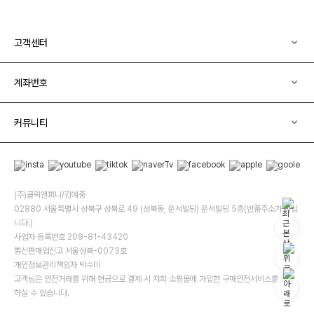
고객센터
계좌번호
커뮤니티
(주)클릭앤퍼니/김예중
02880 서울특별시 성북구 성북로 49 (성북동, 운석빌딩) 운석빌딩 5층(반품주소가 아닙
니다.)
사업자 등록번호 209-81-43420
통신판매업신고 서울성북-0073호
개인정보관리책임자 박수미
고객님은 안전거래를 위해 현금으로 결제 시 저희 소핑몰에 가입한 구매안전서비스를 이용
하실 수 있습니다.