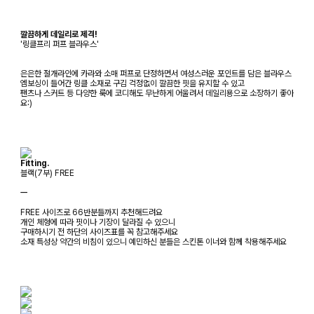
깔끔하게 데일리로 제격!
'링클프리 퍼프 블라우스'
은은한 절개라인에 카라와 소매 퍼프로 단정하면서 여성스러운 포인트를 담은 블라우스
엠보싱이 들어간 링클 소재로 구김 걱정없이 깔끔한 핏을 유지할 수 있고
팬츠나 스커트 등 다양한 룩에 코디해도 무난하게 어울려서 데일리용으로 소장하기 좋아
요:)
Fitting.
블랙(7부) FREE
ㅡ
FREE 사이즈로 66반분들까지 추천해드려요
개인 체형에 따라 핏이나 기장이 달라질 수 있으니
구매하시기 전 하단의 사이즈표를 꼭 참고해주세요
소재 특성상 약간의 비침이 있으니 예민하신 분들은 스킨톤 이너와 함께 착용해주세요