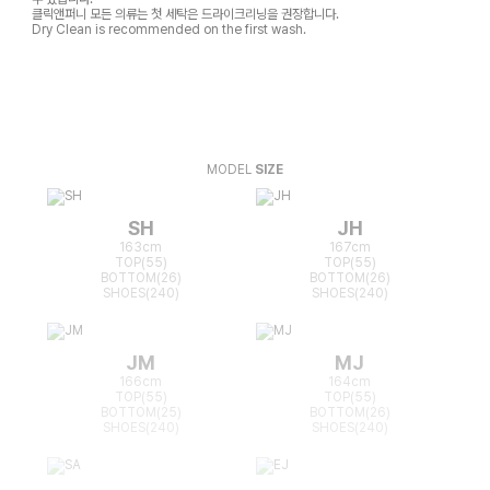
클릭앤퍼니 모든 의류는 첫 세탁은 드라이크리닝을 권장합니다.
Dry Clean is recommended on the first wash.
MODEL
SIZE
SH
JH
163cm
167cm
TOP(55)
TOP(55)
BOTTOM(26)
BOTTOM(26)
SHOES(240)
SHOES(240)
JM
MJ
166cm
164cm
TOP(55)
TOP(55)
BOTTOM(25)
BOTTOM(26)
SHOES(240)
SHOES(240)