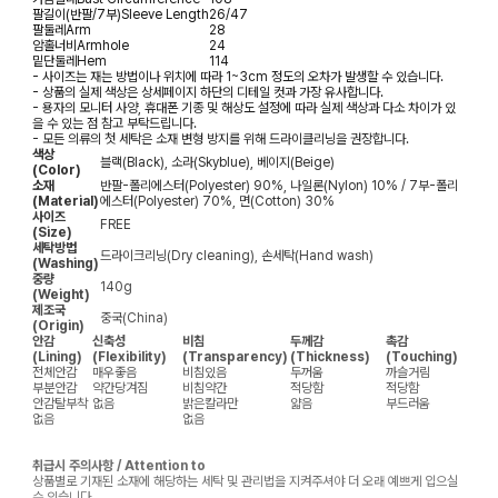
팔길이(반팔/7부)
Sleeve Length
26/47
팔둘레
Arm
28
암홀너비
Armhole
24
밑단둘레
Hem
114
- 사이즈는 재는 방법이나 위치에 따라 1~3cm 정도의 오차가 발생할 수 있습니다.
- 상품의 실제 색상은 상세페이지 하단의 디테일 컷과 가장 유사합니다.
- 용자의 모니터 사양, 휴대폰 기종 및 해상도 설정에 따라 실제 색상과 다소 차이가 있
을 수 있는 점 참고 부탁드립니다.
- 모든 의류의 첫 세탁은 소재 변형 방지를 위해 드라이클리닝을 권장합니다.
색상
블랙(Black), 소라(Skyblue), 베이지(Beige)
(Color)
소재
반팔-폴리에스터(Polyester) 90%, 나일론(Nylon) 10% / 7부-폴리
(Material)
에스터(Polyester) 70%, 면(Cotton) 30%
사이즈
FREE
(Size)
세탁방법
드라이크리닝(Dry cleaning), 손세탁(Hand wash)
(Washing)
중량
140g
(Weight)
제조국
중국(China)
(Origin)
안감
신축성
비침
두께감
촉감
(Lining)
(Flexibility)
(Transparency)
(Thickness)
(Touching)
전체안감
매우좋음
비침있음
두꺼움
까슬거림
부분안감
약간당겨짐
비침약간
적당함
적당함
안감탈부착
없음
밝은칼라만
얇음
부드러움
없음
없음
취급시 주의사항 / Attention to
상품별로 기재된 소재에 해당하는 세탁 및 관리법을 지켜주셔야 더 오래 예쁘게 입으실
수 있습니다.