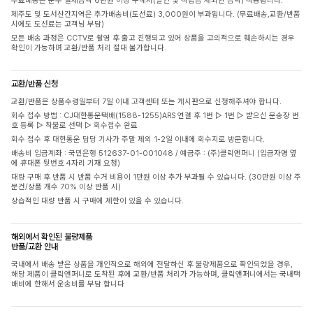
무료배송은 순수 결제금액 6만원 이상 구매시(할인 및 적립금 제외한 금액) 적용됩니다.
제주도 및 도서산간지역은 추가배송비(도선료) 3,000원이 부과됩니다. (무료배송,교환/반품
시에도 도선료는 고객님 부담)
모든 배송 과정은 CCTV로 촬영 후 출고 진행되고 있어 상품을 고의적으로 훼손하시는 경우
확인이 가능하며 교환/반품 처리 절대 불가합니다.
교환/반품 신청
교환/반품은 상품수령일부터 7일 이내 고객센터 또는 게시판으로 신청해주셔야 합니다.
회수 접수 방법 : CJ대한통운택배(1588-1255)ARS 연결 후 1번 ▷ 1번 ▷ 받으신 운송장 번
호 등록 ▷ 착불로 선택 ▷ 회수접수 완료
회수 접수 후 대한통운 담당 기사가 주말 제외 1-2일 이내에 회수지로 방문합니다.
배송비 입금계좌 : 국민은행 512637-01-001048 / 예금주 : (주)클릭앤퍼니 (입금자명 옆
에 휴대폰 뒷번호 4자리 기재 요청)
대량 구매 후 반품 시 반품 수거 비용이 1만원 이상 추가 부과될 수 있습니다. (30만원 이상 주
문건/상품 개수 70% 이상 반품 시)
상습적인 대량 반품 시 구매에 제한이 있을 수 있습니다.
해외에서 확인된 불량제품
반품/교환 안내
국내에서 배송 받은 상품을 개인적으로 해외에 전달하신 후 불량제품으로 확인되었을 경우,
해당 제품이 클릭앤퍼니로 도착된 후에 교환/반품 처리가 가능하며, 클릭앤퍼니에서는 국내택
배비에 한해서 운송비를 부담 합니다