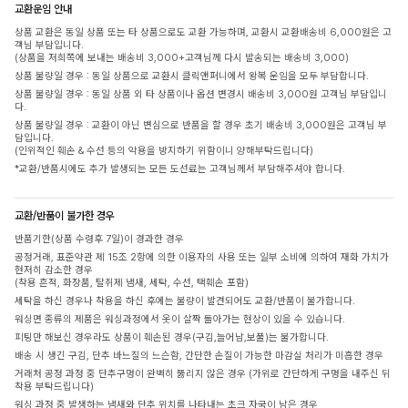
교환운임 안내
상품 교환은 동일 상품 또는 타 상품으로도 교환 가능하며, 교환시 교환배송비 6,000원은 고
객님 부담입니다.
(상품을 저희쪽에 보내는 배송비 3,000+고객님께 다시 발송되는 배송비 3,000)
상품 불량일 경우 : 동일 상품으로 교환시 클릭앤퍼니에서 왕복 운임을 모두 부담합니다.
상품 불량일 경우 : 동일 상품 외 타 상품이나 옵션 변경시 배송비 3,000원 고객님 부담입니
다.
상품 불량일 경우 : 교환이 아닌 변심으로 반품을 할 경우 초기 배송비 3,000원은 고객님 부
담입니다.
(인위적인 훼손 & 수선 등의 악용을 방지하기 위함이니 양해부탁드립니다)
*교환/반품시에도 추가 발생되는 모든 도선료는 고객님께서 부담해주셔야 합니다.
교환/반품이 불가한 경우
반품기한(상품 수령후 7일)이 경과한 경우
공정거래, 표준약관 제 15조 2항에 의한 이용자의 사용 또는 일부 소비에 의하여 재화 가치가
현저히 감소한 경우
(착용 흔적, 화장품, 탈취제 냄새, 세탁, 수선, 택훼손 포함)
세탁을 하신 경우나 착용을 하신 후에는 불량이 발견되어도 교환/반품이 불가합니다.
워싱면 종류의 제품은 워싱과정에서 옷이 살짝 돌아가는 현상이 있을 수 있습니다.
피팅만 해보신 경우라도 상품이 훼손된 경우(구김,늘어남,보풀)는 불가합니다.
배송 시 생긴 구김, 단추 바느질의 느슨함, 간단한 손질이 가능한 마감실 처리가 미흡한 경우
거래처 공정 과정 중 단추구멍이 완벽히 뚫리지 않은 경우 (가위로 간단하게 구멍을 내주신 뒤
착용 부탁드립니다)
워싱 과정 중 발생하는 냄새와 단추 위치를 나타내는 초크 자국이 남은 경우