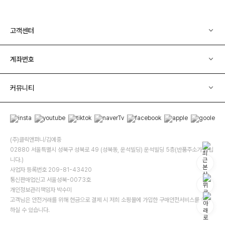
고객센터
계좌번호
커뮤니티
(주)클릭앤퍼니/김예중
02880 서울특별시 성북구 성북로 49 (성북동, 운석빌딩) 운석빌딩 5층(반품주소가 아닙
니다.)
사업자 등록번호 209-81-43420
통신판매업신고 서울성북-0073호
개인정보관리책임자 박수미
고객님은 안전거래를 위해 현금으로 결제 시 저희 소핑몰에 가입한 구매안전서비스를 이용
하실 수 있습니다.