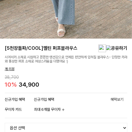
[5천장돌파/COOL]멜틴 퍼프블라우스
시어서커 소재로 시원하고 쫀쫀한 텐션감으로 언제든 편안하게 입혀질 블라우스- 단정한 카라
와 풍성한 퍼프 소매로 여성스러움을 더했어요 :)
개 리뷰
38,700
10%
34,900
신규가입 혜택
신규가입 혜택
혜택보기
무이자 카드
최대 6개월 무이자