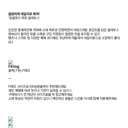
깔끔하게 데일리로 제격!
'링클프리 퍼프 블라우스'
은은한 절개라인에 카라와 소매 퍼프로 단정하면서 여성스러운 포인트를 담은 블라우스
엠보싱이 들어간 링클 소재로 구김 걱정없이 깔끔한 핏을 유지할 수 있고
팬츠나 스커트 등 다양한 룩에 코디해도 무난하게 어울려서 데일리용으로 소장하기 좋아
요:)
Fitting.
블랙(7부) FREE
ㅡ
FREE 사이즈로 66반분들까지 추천해드려요
개인 체형에 따라 핏이나 기장이 달라질 수 있으니
구매하시기 전 하단의 사이즈표를 꼭 참고해주세요
소재 특성상 약간의 비침이 있으니 예민하신 분들은 스킨톤 이너와 함께 착용해주세요