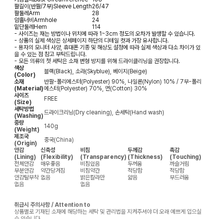
팔길이(반팔/7부)
Sleeve Length
26/47
팔둘레
Arm
28
암홀너비
Armhole
24
밑단둘레
Hem
114
- 사이즈는 재는 방법이나 위치에 따라 1~3cm 정도의 오차가 발생할 수 있습니다.
- 상품의 실제 색상은 상세페이지 하단의 디테일 컷과 가장 유사합니다.
- 용자의 모니터 사양, 휴대폰 기종 및 해상도 설정에 따라 실제 색상과 다소 차이가 있
을 수 있는 점 참고 부탁드립니다.
- 모든 의류의 첫 세탁은 소재 변형 방지를 위해 드라이클리닝을 권장합니다.
색상
블랙(Black), 소라(Skyblue), 베이지(Beige)
(Color)
소재
반팔-폴리에스터(Polyester) 90%, 나일론(Nylon) 10% / 7부-폴리
(Material)
에스터(Polyester) 70%, 면(Cotton) 30%
사이즈
FREE
(Size)
세탁방법
드라이크리닝(Dry cleaning), 손세탁(Hand wash)
(Washing)
중량
140g
(Weight)
제조국
중국(China)
(Origin)
안감
신축성
비침
두께감
촉감
(Lining)
(Flexibility)
(Transparency)
(Thickness)
(Touching)
전체안감
매우좋음
비침있음
두꺼움
까슬거림
부분안감
약간당겨짐
비침약간
적당함
적당함
안감탈부착
없음
밝은칼라만
얇음
부드러움
없음
없음
취급시 주의사항 / Attention to
상품별로 기재된 소재에 해당하는 세탁 및 관리법을 지켜주셔야 더 오래 예쁘게 입으실
수 있습니다.