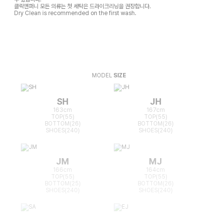
클릭앤퍼니 모든 의류는 첫 세탁은 드라이크리닝을 권장합니다.
Dry Clean is recommended on the first wash.
MODEL
SIZE
SH
JH
163cm
167cm
TOP(55)
TOP(55)
BOTTOM(26)
BOTTOM(26)
SHOES(240)
SHOES(240)
JM
MJ
166cm
164cm
TOP(55)
TOP(55)
BOTTOM(25)
BOTTOM(26)
SHOES(240)
SHOES(240)