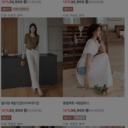
10%
24,900
원
13%
33,900
원
27,600원
38,900원
리뷰 카운트 영역
리뷰 카운트 영역
윌리덤 라운드앤브이넥가디건
룬셀퍼프 셔링원피스
10%
20,900
원
10%
36,900
원
23,200원
40,900원
리뷰 카운트 영역
리뷰 카운트 영역