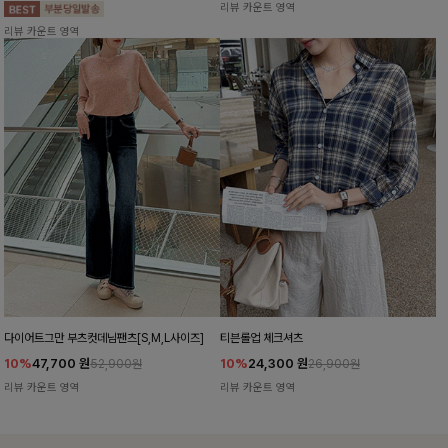
리뷰 카운트 영역
리뷰 카운트 영역
다이어트그만 부츠컷데님팬츠[S,M,L사이즈]
티븐롤업 체크셔츠
10%
47,700
원
10%
24,300
원
52,900원
26,900원
리뷰 카운트 영역
리뷰 카운트 영역