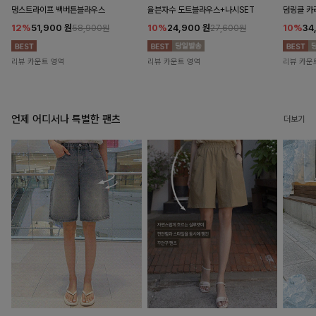
댕스트라이프 백버튼블라우스
율븐자수 도트블라우스+나시SET
덤링클 카
12%
51,900
원
10%
24,900
원
10%
34
58,900원
27,600원
리뷰 카운트 영역
리뷰 카운트 영역
리뷰 카운
언제 어디서나 특별한 팬츠
더보기