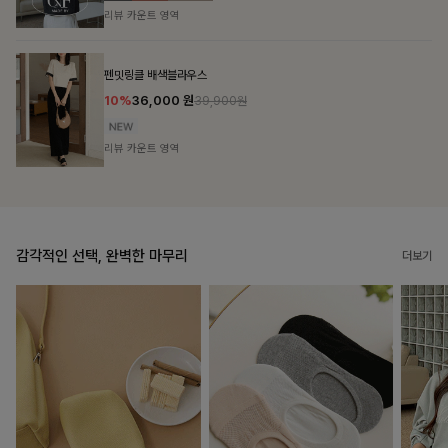
리뷰 카운트 영역
브쉘모달 프린팅티셔츠
10%
16,200
원
17,900원
리뷰 카운트 영역
감각적인 선택, 완벽한 마무리
더보기