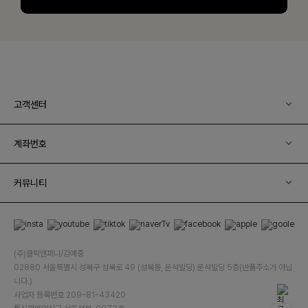
고객센터
계좌번호
커뮤니티
(주)클릭앤퍼니/김예중
02880 서울특별시 성북구 성북로 49 (성북동, 운석빌딩) 운석빌딩 5층(반품주소가 아닙
니다.)
사업자 등록번호 209-81-43420