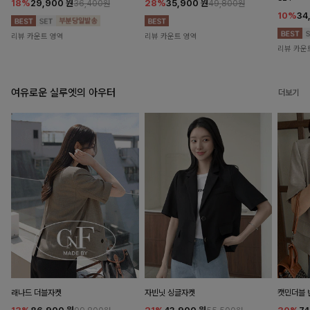
18%
29,900
원
28%
35,900
원
36,400원
49,800원
10%
34
리뷰 카운트 영역
리뷰 카운트 영역
리뷰 카운
여유로운 실루엣의 아우터
더보기
래나드 더블자켓
자빈닛 싱글자켓
캣민더블 