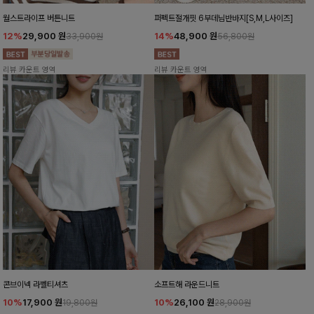
월스트라이프 버튼니트
퍼펙트절개핏 6부데님반바지[S,M,L사이즈]
12%
29,900
원
14%
48,900
원
33,900원
56,800원
리뷰 카운트 영역
리뷰 카운트 영역
콘브이넥 라벨티셔츠
소프트해 라운드니트
10%
17,900
원
10%
26,100
원
19,800원
28,900원