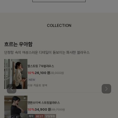
COLLECTION
가벼운 계절감
탄탄한 소재와 깔끔한 핏, 매일 손이 가는 데일리 티셔츠
몽즐라운드 베이직티셔츠
10%
15,300
원
16,900원
리뷰 카운트 영역
칠킷배색 프린팅맨투맨티
10%
20,700
원
22,900원