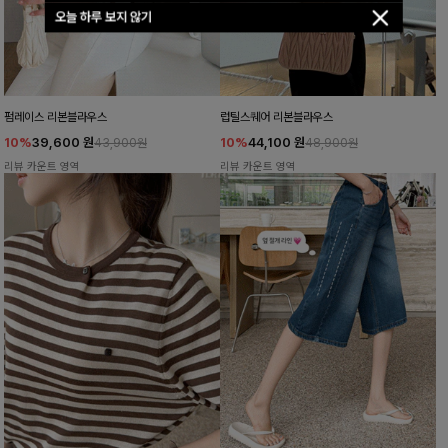
오늘 하루 보지 않기
펌레이스 리본블라우스
럽틸스퀘어 리본블라우스
10%
39,600
원
10%
44,100
원
43,900원
48,900원
리뷰 카운트 영역
리뷰 카운트 영역