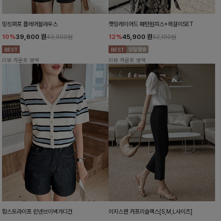
밍킷퍼프 플레어블라우스
캣밍레이어드 패턴원피스+목걸이SET
10%
39,600
원
12%
45,900
원
43,900원
52,100원
리뷰 카운트 영역
리뷰 카운트 영역
함스트라이프 린넨브이넥가디건
이지스판 카프리슬랙스[S,M,L사이즈]