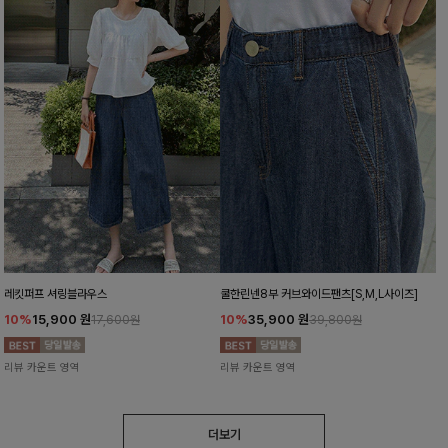
레킷퍼프 셔링블라우스
쿨한린넨8부 커브와이드팬츠[S,M,L사이즈]
10%
15,900
원
10%
35,900
원
17,600원
39,800원
리뷰 카운트 영역
리뷰 카운트 영역
더보기