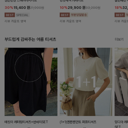
앤즌린넨 스퀘어나시니트
킹밋배색 카라니트
캘핀패턴 
30%
15,400
원
10%
29,900
원
18%
32
21,900원
33,200원
리뷰 카운트 영역
리뷰 카운트 영역
리뷰 카운
부드럽게 감싸주는 여름 티셔츠
더보기
테킷미 레터링티셔츠+반바지SET
(1+1)앤튼펜던트 퍼프티셔츠
밍디아 
SET