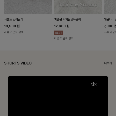
헤룬나비 
사셀드 링귀걸이
피엘룬 써지컬링목걸이
7,900
18,900
원
12,900
원
리뷰 카운
리뷰 카운트 영역
리뷰 카운트 영역
SHORTS VIDEO
더보기