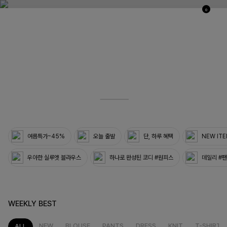
0
03
33
여름특가~45%
오늘 출발
단, 하루 혜택
NEW IT
우아한 실루엣 블라우스
하나로 완성된 코디 #원피스
데일리 #
WEEKLY BEST
NEW
BLOUSE
PANTS
DRESS
KNIT
T-SHIRT
ALL