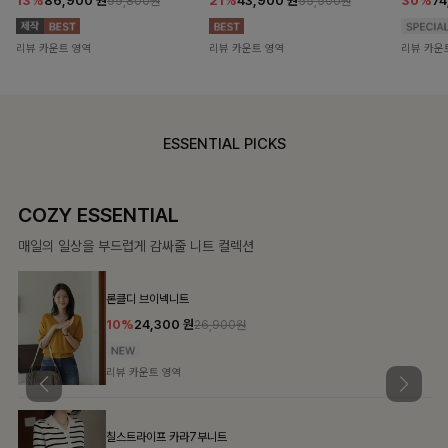
13%
86,900
원
21%
43,900
원
30%
7
99,800원
55,500원
리뷰 카운트 영역
리뷰 카운트 영역
리뷰 카운
ESSENTIAL PICKS
COZY ESSENTIAL
매일의 일상을 부드럽게 감싸줄 니트 컬렉션
론클디 브이넥니트
10%
24,300
원
26,900원
리뷰 카운트 영역
칠스트라이프 카라7부니트