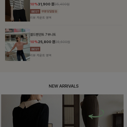
10%
31,900
원
35,400원
리뷰 카운트 영역
셀드펜던트 7부니트
10%
25,800
원
28,600원
리뷰 카운트 영역
NEW ARRIVALS