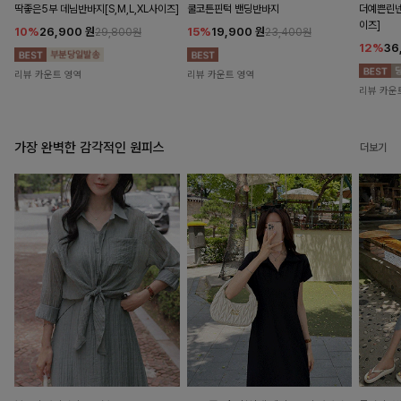
딱좋은5부 데님반바지[S,M,L,XL사이즈]
쿨코튼핀턱 밴딩반바지
더예쁜린넨
이즈]
10%
26,900
원
15%
19,900
원
29,800원
23,400원
12%
36
리뷰 카운트 영역
리뷰 카운트 영역
리뷰 카운
가장 완벽한 감각적인 원피스
더보기