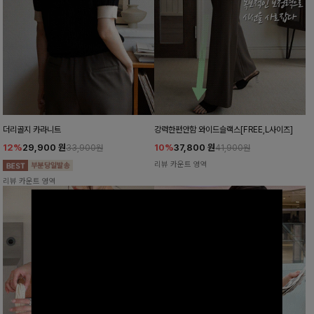
더리골지 카라니트
강력한편안함 와이드슬랙스[FREE,L사이즈]
12%
29,900
원
10%
37,800
원
33,900원
41,900원
리뷰 카운트 영역
리뷰 카운트 영역