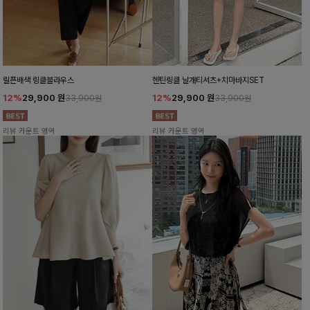
릴픈배색 링클블라우스
헨틴링클 날개티셔츠+치마바지SET
12%
29,900
원
12%
29,900
원
33,900원
33,900원
리뷰 카운트 영역
리뷰 카운트 영역