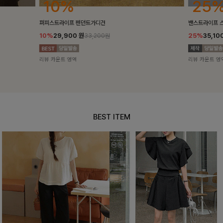
25%
10%
밴스트라이프 스트링원피스
[5천장돌파/C
25%
35,100
원
10%
34,90
46,800원
리뷰 카운트 영역
리뷰 카운트 영
BEST ITEM