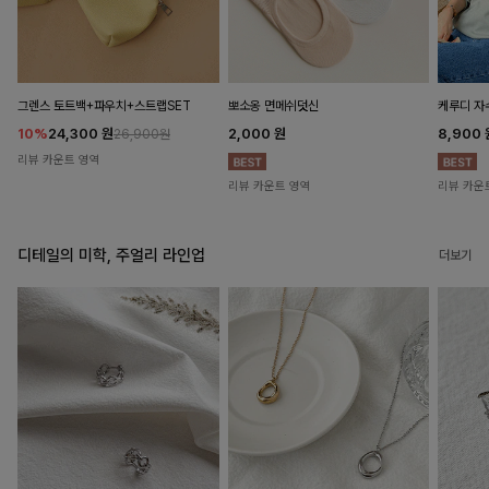
뽀소옹 면메쉬덧신
그렌스 토트백+파우치+스트랩SET
케루디 자
2,000
원
10%
24,300
원
8,900
26,900원
리뷰 카운트 영역
리뷰 카운트 영역
리뷰 카운
디테일의 미학, 주얼리 라인업
더보기