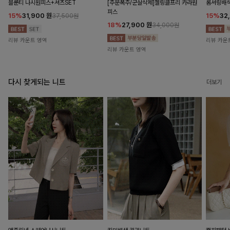
블룬티 나시원피스+셔츠SET
[주문폭주/군살삭제]젤링클프리 카라원
롬셔링배
피스
15%
31,900
원
15%
32
37,500원
18%
27,900
원
34,000원
리뷰 카운트 영역
리뷰 카운
리뷰 카운트 영역
다시 찾게되는 니트
더보기