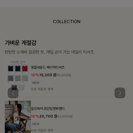
COLLECTION
가장 쉬운 코디
특별한 날부터 일상까지 함께하는 룩
큐플리츠 블라우스+스커트+벨트SET
10%
57,600
원
63,900원
리뷰 카운트 영역
밴스트라이프 스트링원피스
25%
35,100
원
46,800원
리뷰 카운트 영역