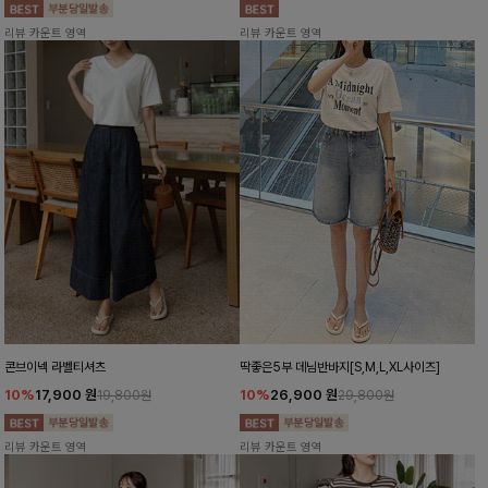
리뷰 카운트 영역
리뷰 카운트 영역
콘브이넥 라벨티셔츠
딱좋은5부 데님반바지[S,M,L,XL사이즈]
10%
17,900
원
10%
26,900
원
19,800원
29,800원
리뷰 카운트 영역
리뷰 카운트 영역