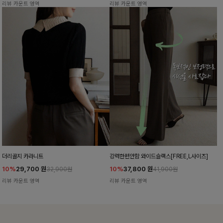
리뷰 카운트 영역
리뷰 카운트 영역
더리골지 카라니트
강력한편안함 와이드슬랙스[FREE,L사이즈]
10%
29,700
원
10%
37,800
원
32,900원
41,900원
리뷰 카운트 영역
리뷰 카운트 영역