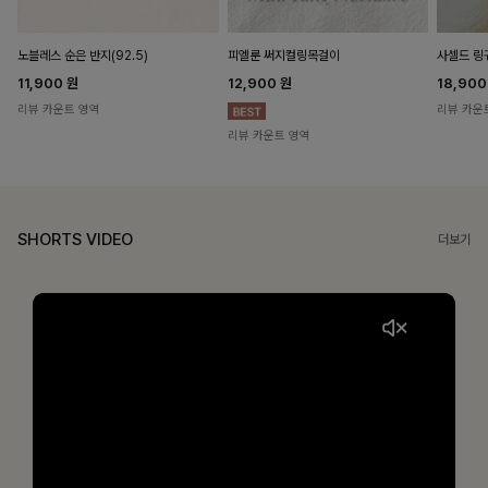
노블레스 순은 반지(92.5)
피엘룬 써지컬링목걸이
사셀드 링
11,900
원
12,900
원
18,90
리뷰 카운트 영역
리뷰 카운
리뷰 카운트 영역
SHORTS VIDEO
더보기