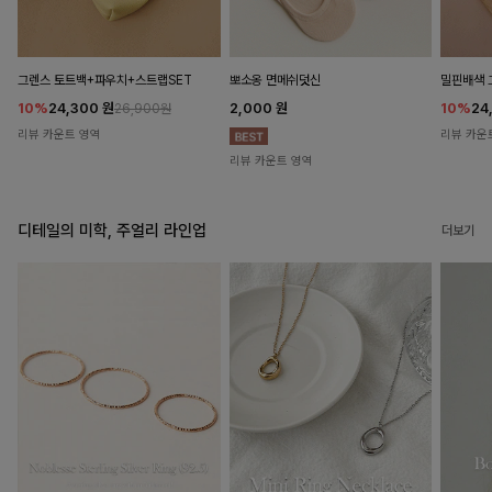
뽀소옹 면메쉬덧신
그렌스 토트백+파우치+스트랩SET
밀핀배색 
2,000
원
10%
24,300
원
10%
24
26,900원
리뷰 카운트 영역
리뷰 카운
리뷰 카운트 영역
디테일의 미학, 주얼리 라인업
더보기