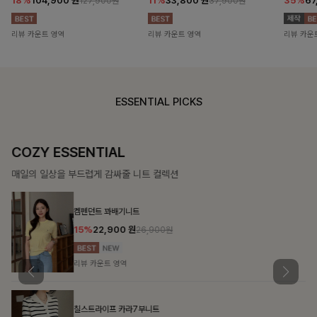
18%
104,900
원
11%
33,800
원
35%
67
127,900원
37,900원
리뷰 카운트 영역
리뷰 카운트 영역
리뷰 카운
ESSENTIAL PICKS
COZY ESSENTIAL
매일의 일상을 부드럽게 감싸줄 니트 컬렉션
켐펜던트 꽈배기니트
15%
22,900
원
26,900원
리뷰 카운트 영역
칠스트라이프 카라7부니트