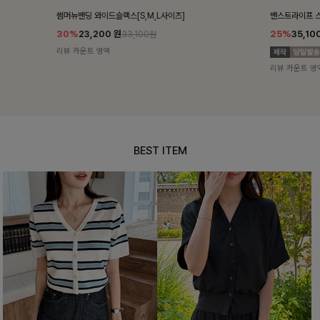
밴스트라이프 스트링원피스
쥬린레이스 카
25%
35,100
원
12%
34,90
46,800원
리뷰 카운트 영역
리뷰 카운트 영
BEST ITEM