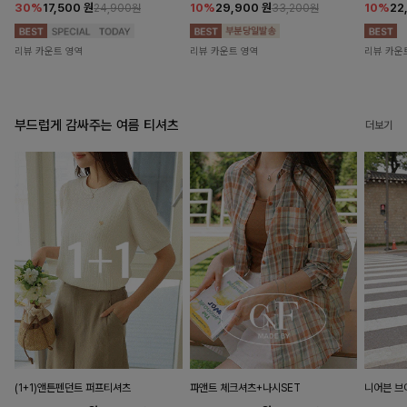
30%
17,500
원
10%
29,900
원
10%
22
24,900원
33,200원
리뷰 카운트 영역
리뷰 카운트 영역
리뷰 카운
부드럽게 감싸주는 여름 티셔츠
더보기
(1+1)앤튼펜던트 퍼프티셔츠
파앤트 체크셔츠+나시SET
니어븐 브