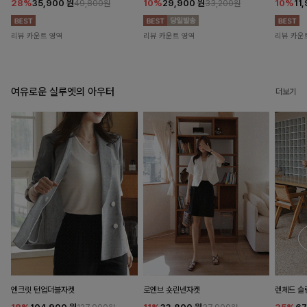
28%
35,900
원
10%
29,900
원
10%
11
49,800원
33,200원
리뷰 카운트 영역
리뷰 카운트 영역
리뷰 카운
여유로운 실루엣의 아우터
더보기
엔크릿 턴업더블자켓
로엔브 숏린넨자켓
렌체드 슬