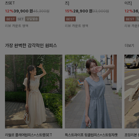
츠SET
즈]
이즈]
12%
39,900
원
15%
28,900
원
12%
36
45,300원
33,900원
리뷰 카운트 영역
리뷰 카운트 영역
리뷰 카운
가장 완벽한 감각적인 원피스
더보기
리월르 플레어원피스+스트랩SET
특스트라이프 링클원피스+스트링자켓
초밍리본 