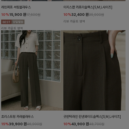
레킷퍼프 셔링블라우스
이지스판 카프리슬랙스[S,M,L사이즈]
10%
15,900
원
10%
32,400
원
17,600원
35,900원
리뷰 카운트 영역
리뷰 카운트 영역
초리스트링 카라블라우스
굿핀턱라인 린넨와이드슬랙스[S,M,L사이즈]
15%
39,900
원
10%
43,900
원
46,900원
48,700원