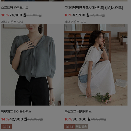
소프트해 라운드니트
롱다리넘버원 부츠컷데님팬츠[S,M,L사이즈]
10%
26,100
원
10%
47,700
원
28,900원
52,900원
리뷰 카운트 영역
리뷰 카운트 영역
밍팃퍼프 타이블라우스
룬셀퍼프 셔링원피스
14%
42,900
원
10%
36,900
원
49,800원
40,900원