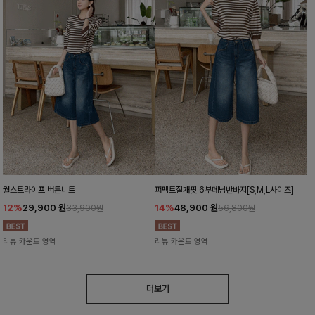
월스트라이프 버튼니트
퍼펙트절개핏 6부데님반바지[S,M,L사이즈]
12%
29,900
원
14%
48,900
원
33,900원
56,800원
리뷰 카운트 영역
리뷰 카운트 영역
더보기