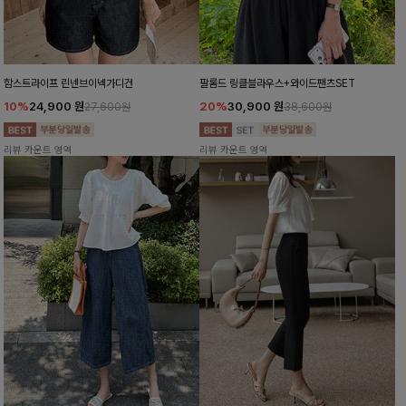
함스트라이프 린넨브이넥가디건
팔롬드 링클블라우스+와이드팬츠SET
10%
24,900
원
20%
30,900
원
27,600원
38,600원
리뷰 카운트 영역
리뷰 카운트 영역