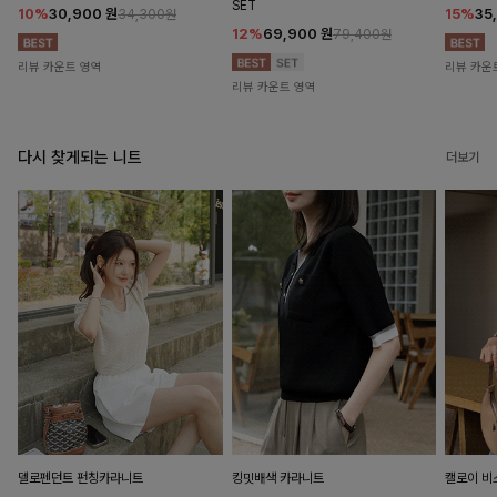
SET
10%
30,900
원
15%
35
34,300원
12%
69,900
원
79,400원
리뷰 카운트 영역
리뷰 카운
리뷰 카운트 영역
다시 찾게되는 니트
더보기
델로펜던트 펀칭카라니트
킹밋배색 카라니트
캘로이 비