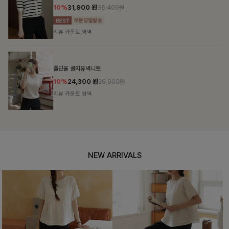
10%
31,900
원
35,400원
리뷰 카운트 영역
폴딘울 골지유넥니트
10%
24,300
원
26,900원
리뷰 카운트 영역
NEW ARRIVALS