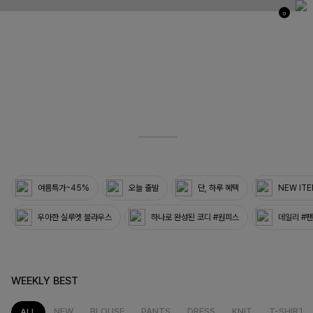
0
03
33
여름특가~45%
오늘 출발
단, 하루 혜택
NEW IT
우아한 실루엣 블라우스
하나로 완성된 코디 #원피스
데일리 #
WEEKLY BEST
NEW
BLOUSE
PANTS
DRESS
KNIT
T-SHIRT
ALL