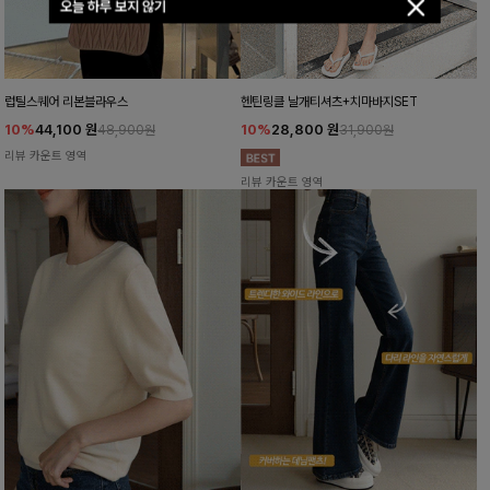
오늘 하루 보지 않기
럽틸스퀘어 리본블라우스
헨틴링클 날개티셔츠+치마바지SET
10%
44,100
원
10%
28,800
원
48,900원
31,900원
리뷰 카운트 영역
리뷰 카운트 영역