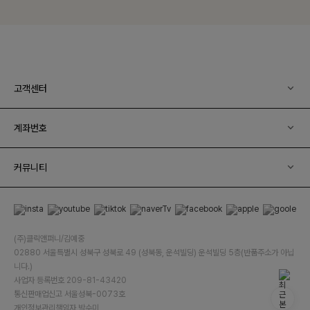
고객센터
계좌번호
커뮤니티
(주)클릭앤퍼니/김예중
02880 서울특별시 성북구 성북로 49 (성북동, 운석빌딩) 운석빌딩 5층(반품주소가 아닙
니다.)
사업자 등록번호 209-81-43420
통신판매업신고 서울성북-0073호
개인정보관리책임자 박수미