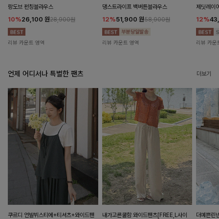
랑도브 펀칭블라우스
댕스트라이프 백버튼블라우스
제딧레이어
10%
26,100
원
12%
51,900
원
12%
43
28,900원
58,900원
리뷰 카운트 영역
리뷰 카운트 영역
리뷰 카운
언제 어디서나 특별한 팬츠
더보기
쿠르디 언발뷔스티에+티셔츠+와이드팬
내가고른쿨함 와이드팬츠[FREE,L사이
더예쁜린넨