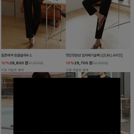
릴픈배색 링클블라우스
멋진핏완성 일자배기슬랙스[S,M,L사이즈]
10%
28,800
원
10%
29,700
원
31,900원
32,900원
리뷰 카운트 영역
리뷰 카운트 영역