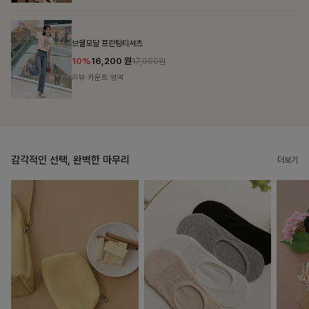
룬셀퍼프 셔링원피스
10%
36,900
원
40,900원
리뷰 카운트 영역
감각적인 선택, 완벽한 마무리
더보기