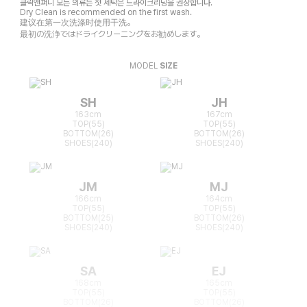
클릭앤퍼니 모든 의류는 첫 세탁은 드라이크리닝을 권장합니다.
Dry Clean is recommended on the first wash.
建议在第一次洗涤时使用干洗。
最初の洗浄ではドライクリーニングをお勧めします。
MODEL
SIZE
SH
JH
163cm
167cm
TOP(55)
TOP(55)
BOTTOM(26)
BOTTOM(26)
SHOES(240)
SHOES(240)
JM
MJ
166cm
164cm
TOP(55)
TOP(55)
BOTTOM(25)
BOTTOM(26)
SHOES(240)
SHOES(240)
SA
EJ
168cm
165cm
TOP(55)
TOP(55)
BOTTOM(26)
BOTTOM(26)