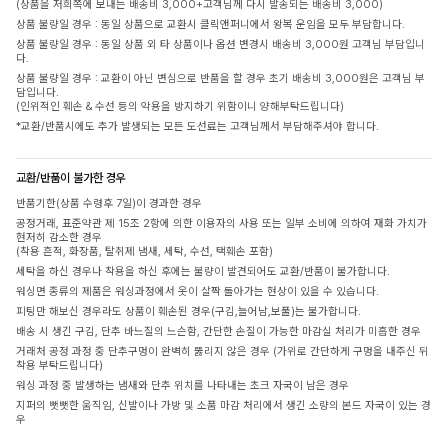
(상품을 저희쪽에 보내는 배송비 3,000+고객님께 다시 발송되는 배송비 3,000)
상품 불량일 경우 : 동일 상품으로 교환시 클릭앤퍼니에서 왕복 운임을 모두 부담합니다.
상품 불량일 경우 : 동일 상품 외 타 상품이나 옵션 변경시 배송비 3,000원 고객님 부담입니
다.
상품 불량일 경우 : 교환이 아닌 변심으로 반품을 할 경우 초기 배송비 3,000원은 고객님 부
담입니다.
(인위적인 훼손 & 수선 등의 악용을 방지하기 위함이니 양해부탁드립니다)
*교환/반품시에도 추가 발생되는 모든 도선료는 고객님께서 부담해주셔야 합니다.
교환/반품이 불가한 경우
반품기한(상품 수령후 7일)이 경과한 경우
공정거래, 표준약관 제 15조 2항에 의한 이용자의 사용 또는 일부 소비에 의하여 재화 가치가
현저히 감소한 경우
(착용 흔적, 화장품, 탈취제 냄새, 세탁, 수선, 택훼손 포함)
세탁을 하신 경우나 착용을 하신 후에는 불량이 발견되어도 교환/반품이 불가합니다.
워싱면 종류의 제품은 워싱과정에서 옷이 살짝 돌아가는 현상이 있을 수 있습니다.
피팅만 해보신 경우라도 상품이 훼손된 경우(구김,늘어남,보풀)는 불가합니다.
배송 시 생긴 구김, 단추 바느질의 느슨함, 간단한 손질이 가능한 마감실 처리가 미흡한 경우
거래처 공정 과정 중 단추구멍이 완벽히 뚫리지 않은 경우 (가위로 간단하게 구멍을 내주신 뒤
착용 부탁드립니다)
워싱 과정 중 발생하는 냄새와 단추 위치를 나타내는 초크 자국이 남은 경우
지퍼의 뻣뻣한 움직임, 신발이나 가방 및 소품 마감 처리에서 생긴 소량의 본드 자국이 있는 경
우