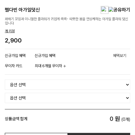
펠다빈 아가일덧신
꽈배기 꼬임과 미니멀한 플라워가 귀엽게 콕콕- 따뜻한 봄을 연상케하는 아가일 플라워 덧신
입니다
개 리뷰
2,900
신규가입 혜택
신규가입 혜택
혜택보기
무이자 카드
최대 6개월 무이자
0
원
상품금액 합계
(
0
개)