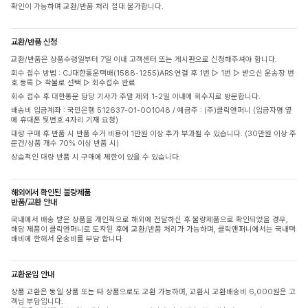
확인이 가능하며 교환/반품 처리 절대 불가합니다.
교환/반품 신청
교환/반품은 상품수령일부터 7일 이내 고객센터 또는 게시판으로 신청해주셔야 합니다.
회수 접수 방법 : CJ대한통운택배(1588-1255)ARS 연결 후 1번 ▷ 1번 ▷ 받으신 운송장 번
호 등록 ▷ 착불로 선택 ▷ 회수접수 완료
회수 접수 후 대한통운 담당 기사가 주말 제외 1-2일 이내에 회수지로 방문합니다.
배송비 입금계좌 : 국민은행 512637-01-001048 / 예금주 : (주)클릭앤퍼니 (입금자명 옆
에 휴대폰 뒷번호 4자리 기재 요청)
대량 구매 후 반품 시 반품 수거 비용이 1만원 이상 추가 부과될 수 있습니다. (30만원 이상 주
문건/상품 개수 70% 이상 반품 시)
상습적인 대량 반품 시 구매에 제한이 있을 수 있습니다.
해외에서 확인된 불량제품
반품/교환 안내
국내에서 배송 받은 상품을 개인적으로 해외에 전달하신 후 불량제품으로 확인되었을 경우,
해당 제품이 클릭앤퍼니로 도착된 후에 교환/반품 처리가 가능하며, 클릭앤퍼니에서는 국내택
배비에 한해서 운송비를 부담 합니다
교환운임 안내
상품 교환은 동일 상품 또는 타 상품으로도 교환 가능하며, 교환시 교환배송비 6,000원은 고
객님 부담입니다.