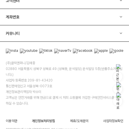
고객센터
계좌번호
커뮤니티
(주)클릭앤퍼니/김예중
02880 서울특별시 성북구 성북로 49 (성북동, 운석빌딩) 운석빌딩 5층(반품주소가 아닙
니다.)
사업자 등록번호 209-81-43420
통신판매업신고 서울성북-0073호
개인정보관리책임자 박수미
고객님은 안전거래를 위해 현금으로 결제 시 저희 소핑몰에 가입한 구매안전서비스를 이용
하실 수 있습니다.
이용약관
개인정보처리방침
제휴/도매문의
사업자정보확인