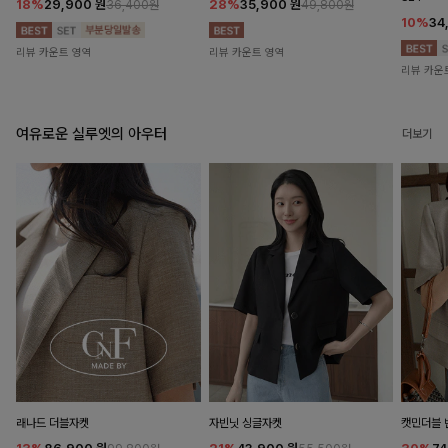
18%
29,900
원
28%
35,900
원
36,400원
49,800원
10%
34
리뷰 카운트 영역
리뷰 카운트 영역
리뷰 카운
여유로운 실루엣의 아우터
더보기
래나드 더블자켓
자빈닛 싱글자켓
캣민더블 