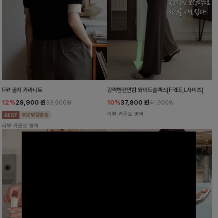
더리골지 카라니트
강력한편안함 와이드슬랙스[FREE,L사이즈]
12%
29,900
원
10%
37,800
원
33,900원
41,900원
리뷰 카운트 영역
리뷰 카운트 영역