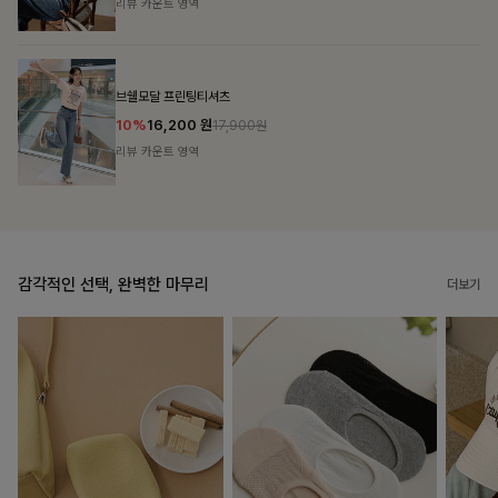
리뷰 카운트 영역
캣시어서커 버튼카라원피스+벨트SET
16%
79,900
원
95,100원
리뷰 카운트 영역
감각적인 선택, 완벽한 마무리
더보기