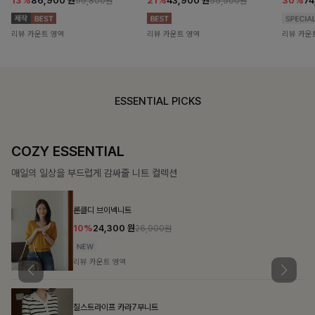
13%
86,900
원
21%
43,900
원
30%
7
99,800원
55,500원
리뷰 카운트 영역
리뷰 카운트 영역
리뷰 카운
ESSENTIAL PICKS
COZY ESSENTIAL
매일의 일상을 부드럽게 감싸줄 니트 컬렉션
론클디 브이넥니트
10%
24,300
원
26,900원
리뷰 카운트 영역
칠스트라이프 카라7부니트