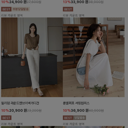
10%
24,900
원
13%
33,900
원
27,600원
38,900원
리뷰 카운트 영역
리뷰 카운트 영역
윌리덤 라운드앤브이넥가디건
룬셀퍼프 셔링원피스
10%
20,900
원
10%
36,900
원
23,200원
40,900원
리뷰 카운트 영역
리뷰 카운트 영역