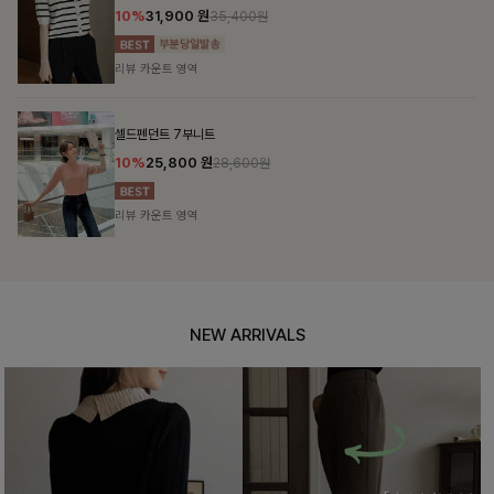
10%
31,900
원
35,400원
리뷰 카운트 영역
셀드펜던트 7부니트
10%
25,800
원
28,600원
리뷰 카운트 영역
NEW ARRIVALS