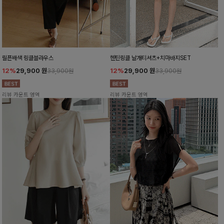
릴픈배색 링클블라우스
헨틴링클 날개티셔츠+치마바지SET
12%
29,900
원
12%
29,900
원
33,900원
33,900원
리뷰 카운트 영역
리뷰 카운트 영역