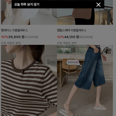
오늘 하루 보지 않기
펌레이스 리본블라우스
럽틸스퀘어 리본블라우스
10%
39,600
원
10%
44,100
원
43,900원
48,900원
리뷰 카운트 영역
리뷰 카운트 영역