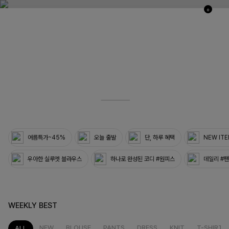
0
03
33
여름특가~45%
오늘 출발
단, 하루 혜택
NEW IT
우아한 실루엣 블라우스
하나로 완성된 코디 #원피스
데일리 #
WEEKLY BEST
NEW
BLOUSE
PANTS
DRESS
KNIT
T-SHIRT
ALL