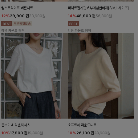
월스트라이프 버튼니트
퍼펙트절개핏 6부데님반바지[S,M,L사이즈]
12%
29,900
원
14%
48,900
원
33,900원
56,800원
리뷰 카운트 영역
리뷰 카운트 영역
콘브이넥 라벨티셔츠
소프트해 라운드니트
10%
17,900
원
10%
26,100
원
19,800원
28,900원