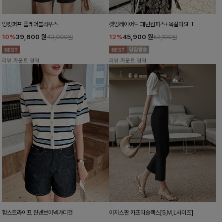
밍킷퍼프 플레어블라우스
캣밍레이어드 패턴원피스+목걸이SET
10%
39,600
원
12%
45,900
원
43,900원
52,100원
리뷰 카운트 영역
리뷰 카운트 영역
함스트라이프 린넨브이넥가디건
이지스판 카프리슬랙스[S,M,L사이즈]