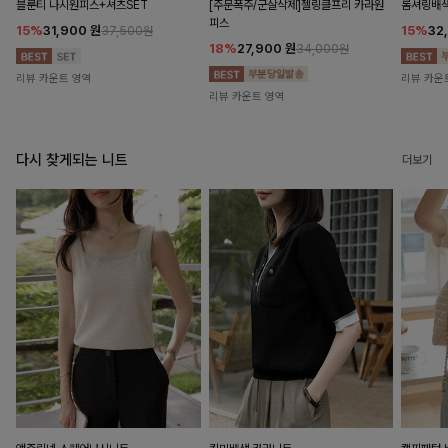
블룬티 나시원피스+셔츠SET
[주문폭주/군살삭제]젤링클프리 카라원
롬셔링배
피스
15%
31,900
원
15%
32
37,500원
18%
27,900
원
34,000원
리뷰 카운트 영역
리뷰 카운
리뷰 카운트 영역
다시 찾게되는 니트
더보기