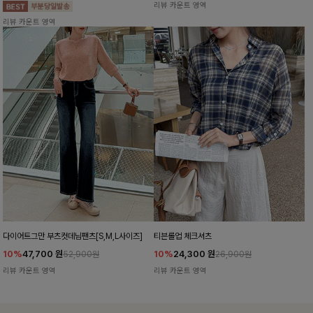
리뷰 카운트 영역
리뷰 카운트 영역
다이어트그만 부츠컷데님팬츠[S,M,L사이즈]
티븐롤업 체크셔츠
10%
47,700
원
10%
24,300
원
52,900원
26,900원
리뷰 카운트 영역
리뷰 카운트 영역