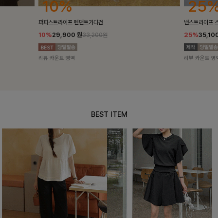
25%
10%
밴스트라이프 스트링원피스
[5천장돌파/C
25%
35,100
원
10%
34,90
46,800원
리뷰 카운트 영역
리뷰 카운트 영
BEST ITEM