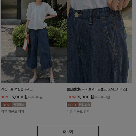
레킷퍼프 셔링블라우스
쿨한린넨8부 커브와이드팬츠[S,M,L사이즈]
10%
15,900
원
10%
35,900
원
17,600원
39,800원
리뷰 카운트 영역
리뷰 카운트 영역
더보기