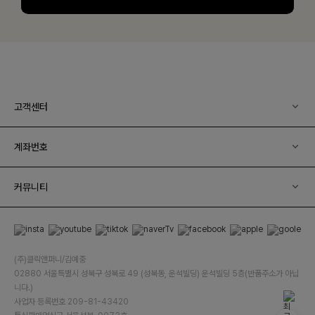
고객센터
계좌번호
커뮤니티
(주)클릭앤퍼니/김예중
02880 서울특별시 성북구 성북로 49 (성북동, 운석빌딩) 운석빌딩 5층(반품주소가 아닙
니다.)
사업자 등록번호 209-81-43420