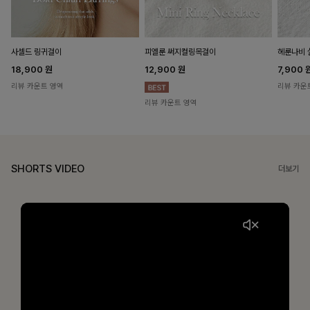
헤룬나비 
사셀드 링귀걸이
피엘룬 써지컬링목걸이
7,900
18,900
원
12,900
원
리뷰 카운
리뷰 카운트 영역
리뷰 카운트 영역
SHORTS VIDEO
더보기