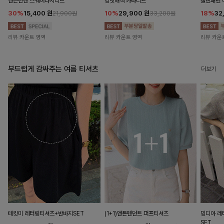
앤즌린넨 스퀘어나시니트
킹밋배색 카라니트
캘핀패턴 
30%
15,400
원
10%
29,900
원
18%
32
21,900원
33,200원
리뷰 카운트 영역
리뷰 카운트 영역
리뷰 카운
부드럽게 감싸주는 여름 티셔츠
더보기
테킷미 레터링티셔츠+반바지SET
(1+1)앤튼펜던트 퍼프티셔츠
밍디아 
SET