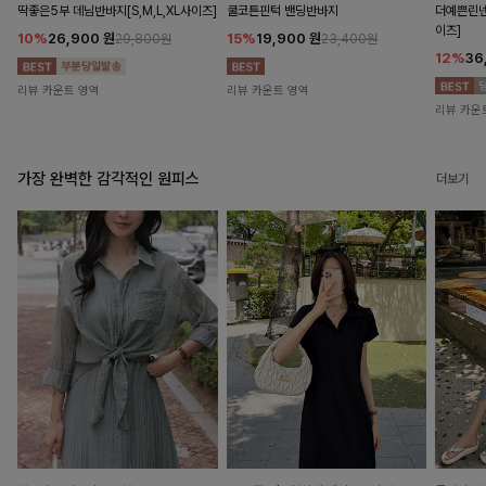
딱좋은5부 데님반바지[S,M,L,XL사이즈]
쿨코튼핀턱 밴딩반바지
더예쁜린넨
이즈]
10%
26,900
원
15%
19,900
원
29,800원
23,400원
12%
36
리뷰 카운트 영역
리뷰 카운트 영역
리뷰 카운
가장 완벽한 감각적인 원피스
더보기