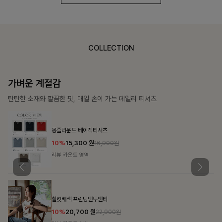
COLLECTION
가장 쉬운 코디
특별한 날부터 일상까지 함께하는 룩
쥬빌스트링 포켓원피스
17%
48,900
원
58,900원
리뷰 카운트 영역
블룬티 나시원피스+셔츠SET
15%
31,900
원
37,500원