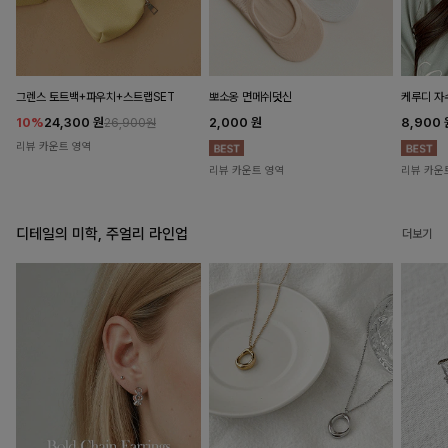
뽀소옹 면메쉬덧신
그렌스 토트백+파우치+스트랩SET
케루디 자
2,000
원
10%
24,300
원
8,900
26,900원
리뷰 카운트 영역
리뷰 카운트 영역
리뷰 카운
디테일의 미학, 주얼리 라인업
더보기