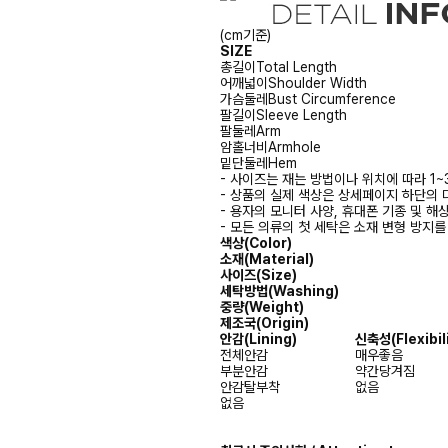
(cm기준)
SIZE
총길이
Total Length
어깨넓이
Shoulder Width
가슴둘레
Bust Circumference
팔길이
Sleeve Length
팔둘레
Arm
암홀너비
Armhole
밑단둘레
Hem
- 사이즈는 재는 방법이나 위치에 따라 1~
- 상품의 실제 색상은 상세페이지 하단의 
- 용자의 모니터 사양, 휴대폰 기종 및 해
- 모든 의류의 첫 세탁은 소재 변형 방지
색상(Color)
소재(Material)
사이즈(Size)
세탁방법(Washing)
중량(Weight)
제조국(Origin)
안감
(Lining)
신축성
(Flexibil
전체안감
매우좋음
부분안감
약간당겨짐
안감탈부착
없음
없음