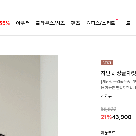
55%
아우터
블라우스/셔츠
팬츠
원피스/스커트
니트
자빈닛 싱글자켓
[재진행 문의폭주🔥]
용 가능한 반팔자켓입니
개 리뷰
55,500
21%
43,900
제품코드