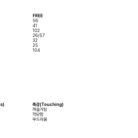
FREE
56
41
102
26/57
32
25
104
s)
촉감
(Touching)
까슬거림
적당함
부드러움