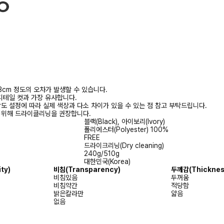
3cm 정도의 오차가 발생할 수 있습니다.
디테일 컷과 가장 유사합니다.
상도 설정에 따라 실제 색상과 다소 차이가 있을 수 있는 점 참고 부탁드립니다.
를 위해 드라이클리닝을 권장합니다.
블랙(Black), 아이보리(Ivory)
폴리에스터(Polyester) 100%
FREE
드라이크리닝(Dry cleaning)
240g/510g
대한민국(Korea)
ity)
비침
(Transparency)
두께감
(Thicknes
비침있음
두꺼움
비침약간
적당함
밝은칼라만
얇음
없음