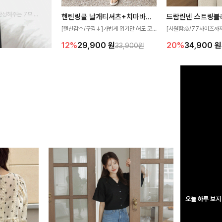
완성해주는 7부 블
헨틴링클 날개티셔츠+치마바지SET
드람린넨 스트링블
 스타일링을 연출하
[텐션감↑/구김↓]가볍게 입기만 해도 코
[시원함🧊/77사이즈까
디가 완성되는 세트 아이템으로, 자연스럽
한 텍스처가 돋보이는 블
12%
29,900
원
20%
34,900
원
33,900원
게 퍼지는 프릴 날개 소매가 우아한 포인트
없는 슬릿 카라 디자인이
를 더해드립니다💕 잔잔한 링클 텍스처 소
원하게 연출해드립니다 
재와 편안한 허리밴딩으로 하루 종일 산뜻
하고 쾌적하게 즐겨보세요!
오늘 하루 보지