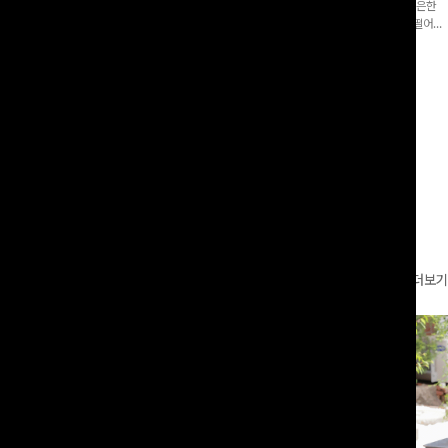
증👍]누구나 갖고 싶어할 슬랙스:)베이
[바스락소재💙/8부기장]사이드 버튼 디테일이 은은한
로 이쁜 핏 연출은 물론,쫀쫀한 스판끼
포인트가 되어주는 와이드 팬츠입니다. 여유롭게 떨어지
하게!
는 실루엣과 가볍게 바스락거리는 소재감으로 시원하고
00
원
14%
42,900
원
37,300원
49,800원
편안하게 즐기기 좋은 아이템-
리뷰 카운트 영역
더보기