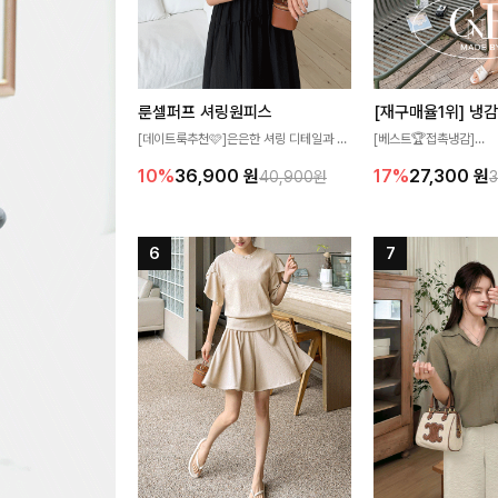
룬셀퍼프 셔링원피스
[데이트룩추천🩷]은은한 셔링 디테일과 퍼
[베스트🏆접촉냉감]
프 소매가 어우러져 사랑스러운 무드를 완
여름에도 무더위 걱정할 
10%
36,900
원
17%
27,300
원
40,900원
성해주는 원피스🤍 허리 스모크 밴딩이 슬
고 가벼운 소재감으로 
림한 실루엣을 연출해주며, 자연스럽게 퍼
즐기실 수 있는 니트랍니
지는 플레어 라인으로 여성스럽고 편안하게
즐기기 좋아요