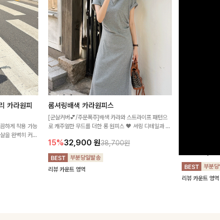
리 카라원피
롬셔링배색 카라원피스
[비율만점/
스
[군살커버💕/주문폭주]배색 카라와 스트라이프 패턴으
깔끔하게 착용 가능
로 캐주얼한 무드를 더한 롱 원피스 🖤 셔링 디테일과 쫀
고급스러운 플라
군살을 완벽히 커버
쫀한 스판 소재로 편안하면서도 여성스럽게 연출돼요
서 세련된 분위기
15%
32,900
원
38,700원
림하게 핏을 조절
12%
32,4
리뷰 카운트 영역
리뷰 카운트 영역