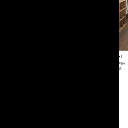
블라우스
제딧레이어드 블라우스+플레어팬츠SET
스퀘어넥]입체감 있는 링클 엠보 텍스
[완성도높은💗]레이어드한 듯 자연스러운 나시와 버튼
라우스- 여유로운 실루엣과 물결 짜임
원피스가 함께 구성된 세트 아이템입니다. 코디 고민 없
더해져 편안하면서도 여성스러운 무드를
이 한 벌만으로도 내추럴하면서 여성스러운 썸머룩 완성!
00
원
12%
43,900
원
34,800원
49,800원
리뷰 카운트 영역