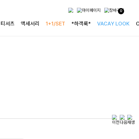
0
특별한 날을 빛내는
티셔츠
액세서리
1+1/SET
*하객룩*
VACAY LOOK
하객룩의 정석
로즐리본 러플블라우스