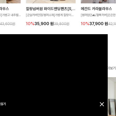
찰랑넘버원 와이드밴딩팬츠[S,M,L사이즈]
메칸드 카라블라우스
라우스
[군살커버만점/썸머소재]가볍게 찰랑이는
[썸머원단🌊/팔뚝커버]은은한
지]가볍고 내추럴
원단과 여유로운 와이드 핏으로 하루 종일
와 여유로운 실루엣이 만나 
라우스로, 답답함
10%
35,900
원
10%
37,900
원
39,800원
42,
43,600원
편안하게 착용하실 수 있는 팬츠입니다 🖤
세련된 무드를 연출해주는 블
 얼굴선을 더욱 시
✨ 허리 전체 밴딩과 스트링 디테일로 안정
리룩부터 출근룩까지 다양하게
🌿
감 있는 착용감을 더해드려요!
은 베이직한 디자인!
더보기
 않기