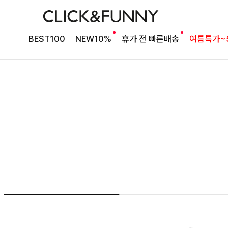
여름의 끝을 완성할
BEST100
NEW10%
휴가 전 빠른배송
여름특가~
감각적인 원피스
셀퍼프 셔링원피스