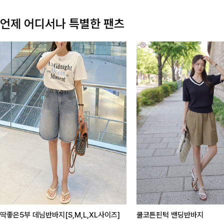
언제 어디서나 특별한 팬츠
딱좋은5부 데님반바지[S,M,L,XL사이즈]
쿨코튼핀턱 밴딩반바지