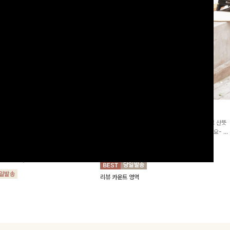
2차리오더]뮨스트링 플라워원피
딘젤퍼프 스트라이프원피스
[청순무드/체형커버]꾸안꾸 무드의 정석🤍 가볍고 산뜻
워 패턴과 랩 디자인으로 여성스러우면
한 착용감으로 여름 내내 손이 자주 가는 원피스예요- 은
를 더해주며 스트링이 내장되어있어 슬
은한 스트라이프 패턴과 여유로운 핏이 만나 편안함은 물
10%
64,900
원
72,100원
할 수 있어요🤍
론, 고급스러운 분위기까지 더해드립니다
00
원
36,800원
리뷰 카운트 영역