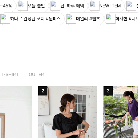
~45%
오늘 출발
단, 하루 혜택
NEW ITEM
하나로 완성된 코디 #원피스
데일리 #팬츠
화사한 #니
T-SHIRT
OUTER