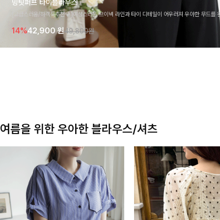
밍팃퍼프 타이블라우스
[고급스러움/하객룩추천💎]여성스러운 브이넥 라인과 타이 디테일이 어우러져 우아한 무드를 
라우스 🤍 여유로운 7부 소매로 편안하게 착용되며 데일리룩부터 출근룩, 하객룩까지 세련된
14%
42,900
원
49,800원
기 좋은 아이템이에요
여름을 위한 우아한 블라우스/셔츠