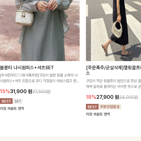
블룬티 나시원피스+셔츠SET
[주문폭주/군살삭제]젤링클프
스
[우아한무드🤍/휴가룩추천]구김이 덜한 링클 소재의 나
시원피스+셔츠 조합으로 코디 걱정없이 여성스럽고 편안
구김이 적은 링클프리 원단으로 항상 
하게 즐길 수 있는 아이템이에요:)
하며 일자로 떨어지는 넉넉한 핏으로 
15%
31,900
원
37,500원
해주는 원피스에요🖤
18%
27,900
원
34,000원
리뷰 카운트 영역
리뷰 카운트 영역