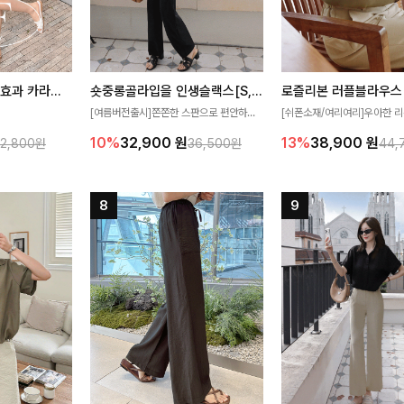
[재구매율1위] 냉감효과 카라니트
숏중롱골라입을 인생슬랙스[S,M,L,XL사이즈]
로즐리본 러플블라우스
[여름버전출시]쫀쫀한 스판으로 편안하게
[쉬폰소재/여리여리]우아한 리
필요가 없어요!얇
착용되어 누구나 입기 좋은 데일리 슬랙스!
연스럽게 흐르는 러플 디테일
10%
32,900
원
13%
38,900
원
32,800원
36,500원
44,
여름에도 시원하게
숏·기본·롱 기장과 와이드·부츠컷 핏까지 취
분위기를 더해주는 블라우스 
다
향에 맞게 선택할 수 있어 더욱 만족스러워
한 소재감과 여유롭게 떨어지
요
얼굴까지 화사해 보이며 세련
좋아요