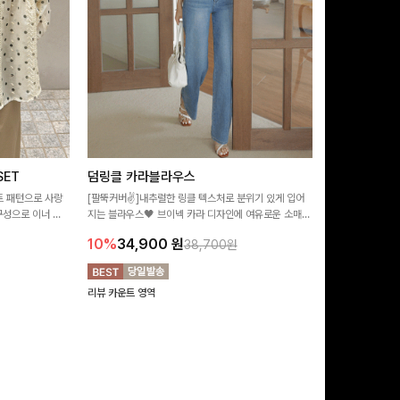
ET
덤링클 카라블라우스
비반드 링클
트 패턴으로 사랑
[팔뚝커버✌]내추럴한 링클 텍스처로 분위기 있게 입어
[구김걱정없는✨/
구성으로 이너 걱
지는 블라우스🖤 브이넥 카라 디자인에 여유로운 소매핏
처가 돋보이는 블
:)
더해져 여리하면서도 시원한 무드로 즐기기 좋아요-
소매 디테일이 
10%
34,900
원
17%
28,9
38,700원
연출해드려요!
리뷰 카운트 영역
리뷰 카운트 영역