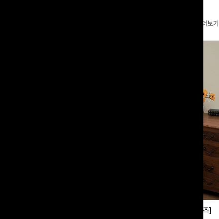
더보기
부츠컷슬랙스[S,M,L사이즈]
쿨링버튼 8부와이드팬츠[FREE,L사이즈]