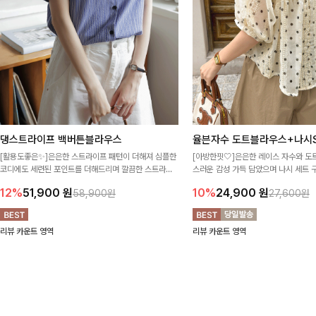
댕스트라이프 백버튼블라우스
율븐자수 도트블라우스+나시S
[활용도좋은✨]은은한 스트라이프 패턴이 더해져 심플한
[아방한핏🤍]은은한 레이스 자수와 도
코디에도 세련된 포인트를 더해드리며 깔끔한 스트라이
스러운 감성 가득 담았으며 나시 세트 
프 디테일로 유행 없이 오래 함께하기 좋은 블라우스예요
정없이 손쉽게 코디 가능한 블라우스에요
12%
51,900
원
10%
24,900
원
58,900원
27,600원
리뷰 카운트 영역
리뷰 카운트 영역