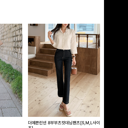
더예쁜린넨 8부부츠컷데님팬츠[S,M,L사이
급속쿨링효과 