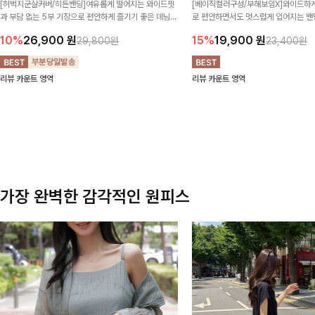
[허벅지군살커버/히든밴딩]여유롭게 떨어지는 와이드핏
[베이직컬러구성/부해보임X]와이드하게
과 부담 없는 5부 기장으로 편안하게 즐기기 좋은 데님
로 편안하면서도 멋스럽게 입어지는 밴딩
팬츠 ✨ 빈티지한 워싱감이 더해져 캐주얼하면서도 트렌
한 포켓 디테일 더해져 데일리룩부터 
10%
26,900
원
15%
19,900
원
29,800원
23,400원
디한 무드로 연출
높게 즐겨지는 아이템!
리뷰 카운트 영역
리뷰 카운트 영역
가장 완벽한 감각적인 원피스