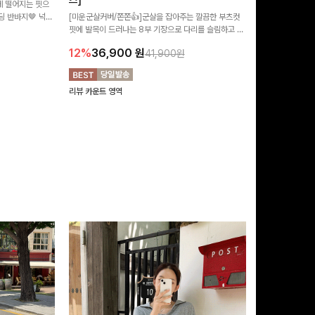
즈]
 떨어지는 핏으
[MADE/후기인
 반바지🤎 넉넉
[미운군살커버/쫀쫀👍]군살을 잡아주는 깔끔한 부츠컷
직하지만 부츠컷으
여행룩까지 활용도
핏에 발목이 드러나는 8부 기장으로 다리를 슬림하고 길
로 하루종일 편안
20%
29,9
어보이게 만들어주며 생지 소재로 멋을 더한 데님팬츠에
12%
36,900
원
41,900원
요~!
리뷰 카운트 영역
리뷰 카운트 영역