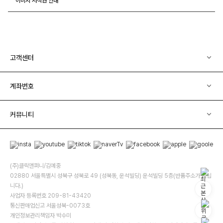
이미지 저작권 안내
고객센터
계좌번호
커뮤니티
(주)클릭앤퍼니/김예중
02880 서울특별시 성북구 성북로 49 (성북동, 운석빌딩) 운석빌딩 5층(반품주소가 아닙
니다.)
사업자 등록번호 209-81-43420
통신판매업신고 서울성북-0073호
개인정보관리책임자 박수미