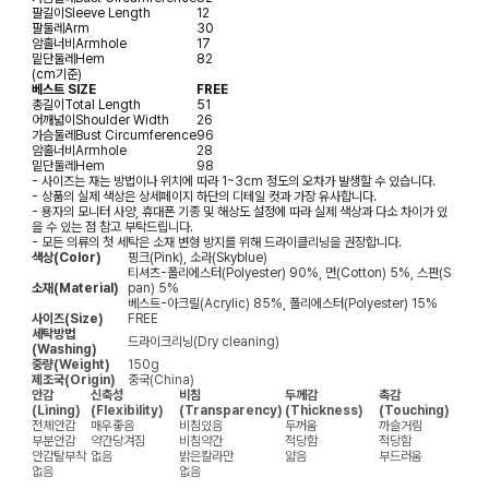
팔길이
Sleeve Length
12
팔둘레
Arm
30
암홀너비
Armhole
17
밑단둘레
Hem
82
(cm기준)
베스트 SIZE
FREE
총길이
Total Length
51
어깨넓이
Shoulder Width
26
가슴둘레
Bust Circumference
96
암홀너비
Armhole
28
밑단둘레
Hem
98
- 사이즈는 재는 방법이나 위치에 따라 1~3cm 정도의 오차가 발생할 수 있습니다.
- 상품의 실제 색상은 상세페이지 하단의 디테일 컷과 가장 유사합니다.
- 용자의 모니터 사양, 휴대폰 기종 및 해상도 설정에 따라 실제 색상과 다소 차이가 있
을 수 있는 점 참고 부탁드립니다.
- 모든 의류의 첫 세탁은 소재 변형 방지를 위해 드라이클리닝을 권장합니다.
색상(Color)
핑크(Pink), 소라(Skyblue)
티셔츠-폴리에스터(Polyester) 90%, 면(Cotton) 5%, 스판(S
소재(Material)
pan) 5%
베스트-아크릴(Acrylic) 85%, 폴리에스터(Polyester) 15%
사이즈(Size)
FREE
세탁방법
드라이크리닝(Dry cleaning)
(Washing)
중량(Weight)
150g
제조국(Origin)
중국(China)
안감
신축성
비침
두께감
촉감
(Lining)
(Flexibility)
(Transparency)
(Thickness)
(Touching)
전체안감
매우좋음
비침있음
두꺼움
까슬거림
부분안감
약간당겨짐
비침약간
적당함
적당함
안감탈부착
없음
밝은칼라만
얇음
부드러움
없음
없음