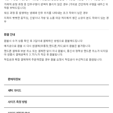
거래처 공정 과정 중 단추구멍이 완벽히 뚫리지 않은 경우 (가위로 간단하게 구멍을 내주신 뒤
착용 부탁드립니다)
워싱 과정 중 발생하는 냄새와 단추 위치를 나타내는 초크 자국이 남은 경우
지퍼의 뻣뻣한 움직임, 신발이나 가방 및 소품 마감 처리에서 생긴 소량의 본드 자국이 있는 경
우
환불 안내
환불시 수거 상품 확인 후 3일이내 결제하신 방법으로 환불해드립니다
예치금으로 환불 시 다시 원결제(무통장,핸드폰,카드)로의 환불은 불가합니다.
핸드폰 결제후 부분 취소 또는 결제한 달이 지나 환불시, 통신사 정책상 핸드폰 취소가 되지않
아 반품시 결제금액의 3.75%가 차감 후 환불됩니다.
적립금과 복합 결제하여 주문하였을 경우 환불 요청시 적립금이 우선적으로 환원됩니다.
판매자정보
세탁 가이드
사이즈 측정 방법