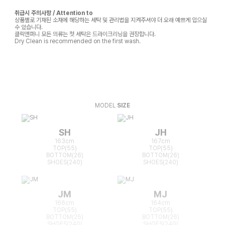
취급시 주의사항 / Attention to
상품별로 기재된 소재에 해당하는 세탁 및 관리법을 지켜주셔야 더 오래 예쁘게 입으실
수 있습니다.
클릭앤퍼니 모든 의류는 첫 세탁은 드라이크리닝을 권장합니다.
Dry Clean is recommended on the first wash.
MODEL
SIZE
SH
JH
163cm
167cm
TOP(55)
TOP(55)
BOTTOM(26)
BOTTOM(26)
SHOES(240)
SHOES(240)
JM
MJ
166cm
164cm
TOP(55)
TOP(55)
BOTTOM(25)
BOTTOM(26)
SHOES(240)
SHOES(240)