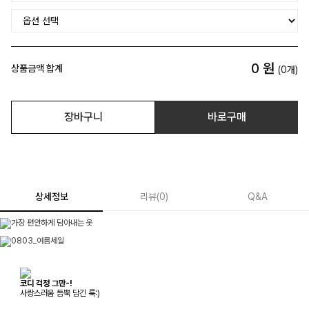
0
원
상품금액 합계
(
0
개)
장바구니
바로구매
상세정보
리뷰
(
0
)
Q&A
코디 걱정 그만-!
사랑스러움 듬뿍 담긴 룩:)