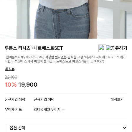
루몬스 티셔츠+니트베스트SET
[한여름까지💗/레이어드]코디 걱정할 필요없는 완벽한 구성 '티셔츠+니트베스트SET'! 베이
직한 티셔츠에 스카시 짜임이 들어간 니트베스트로 여성스러움이 느껴져요:)
개 리뷰
22,100
10%
19,900
신규가입 혜택
신규가입 혜택
혜택보기
무이자 카드
최대 6개월 무이자