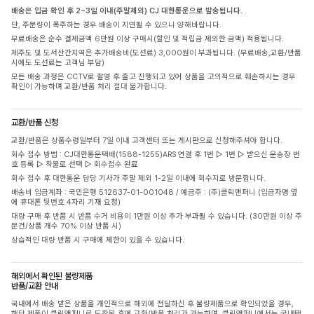
배송은 입금 확인 후 2~3일 이내(주말제외) CJ 대한통운으로 발송됩니다.
단, 주문량이 폭주하는 경우 배송이 지연될 수 있으니 양해바랍니다.
무료배송은 순수 결제금액 6만원 이상 구매시(할인 및 적립금 제외한 금액) 적용됩니다.
제주도 및 도서산간지역은 추가배송비(도선료) 3,000원이 부과됩니다. (무료배송,교환/반품
시에도 도선료는 고객님 부담)
모든 배송 과정은 CCTV로 촬영 후 출고 진행되고 있어 상품을 고의적으로 훼손하시는 경우
확인이 가능하며 교환/반품 처리 절대 불가합니다.
교환/반품 신청
교환/반품은 상품수령일부터 7일 이내 고객센터 또는 게시판으로 신청해주셔야 합니다.
회수 접수 방법 : CJ대한통운택배(1588-1255)ARS 연결 후 1번 ▷ 1번 ▷ 받으신 운송장 번
호 등록 ▷ 착불로 선택 ▷ 회수접수 완료
회수 접수 후 대한통운 담당 기사가 주말 제외 1-2일 이내에 회수지로 방문합니다.
배송비 입금계좌 : 국민은행 512637-01-001048 / 예금주 : (주)클릭앤퍼니 (입금자명 옆
에 휴대폰 뒷번호 4자리 기재 요청)
대량 구매 후 반품 시 반품 수거 비용이 1만원 이상 추가 부과될 수 있습니다. (30만원 이상 주
문건/상품 개수 70% 이상 반품 시)
상습적인 대량 반품 시 구매에 제한이 있을 수 있습니다.
해외에서 확인된 불량제품
반품/교환 안내
국내에서 배송 받은 상품을 개인적으로 해외에 전달하신 후 불량제품으로 확인되었을 경우,
해당 제품이 클릭앤퍼니로 도착된 후에 교환/반품 처리가 가능하며, 클릭앤퍼니에서는 국내택