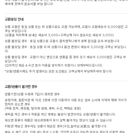
배비에 한해서 운송비를 부담 합니다
교환운임 안내
상품 교환은 동일 상품 또는 타 상품으로도 교환 가능하며, 교환시 교환배송비 6,000원은 고
객님 부담입니다.
(상품을 저희쪽에 보내는 배송비 3,000+고객님께 다시 발송되는 배송비 3,000)
상품 불량일 경우 : 동일 상품으로 교환시 클릭앤퍼니에서 왕복 운임을 모두 부담합니다.
상품 불량일 경우 : 동일 상품 외 타 상품이나 옵션 변경시 배송비 3,000원 고객님 부담입니
다.
상품 불량일 경우 : 교환이 아닌 변심으로 반품을 할 경우 초기 배송비 3,000원은 고객님 부
담입니다.
(인위적인 훼손 & 수선 등의 악용을 방지하기 위함이니 양해부탁드립니다)
*교환/반품시에도 추가 발생되는 모든 도선료는 고객님께서 부담해주셔야 합니다.
교환/반품이 불가한 경우
반품기한(상품 수령후 7일)이 경과한 경우
공정거래, 표준약관 제 15조 2항에 의한 이용자의 사용 또는 일부 소비에 의하여 재화 가치가
현저히 감소한 경우
(착용 흔적, 화장품, 탈취제 냄새, 세탁, 수선, 택훼손 포함)
세탁을 하신 경우나 착용을 하신 후에는 불량이 발견되어도 교환/반품이 불가합니다.
워싱면 종류의 제품은 워싱과정에서 옷이 살짝 돌아가는 현상이 있을 수 있습니다.
피팅만 해보신 경우라도 상품이 훼손된 경우(구김,늘어남,보풀)는 불가합니다.
배송 시 생긴 구김, 단추 바느질의 느슨함, 간단한 손질이 가능한 마감실 처리가 미흡한 경우