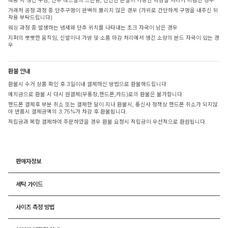
배송 시 생긴 구김, 단추 바느질의 느슨함, 간단한 손질이 가능한 마감실 처리가 미흡한 경우
거래처 공정 과정 중 단추구멍이 완벽히 뚫리지 않은 경우 (가위로 간단하게 구멍을 내주신 뒤
착용 부탁드립니다)
워싱 과정 중 발생하는 냄새와 단추 위치를 나타내는 초크 자국이 남은 경우
지퍼의 뻣뻣한 움직임, 신발이나 가방 및 소품 마감 처리에서 생긴 소량의 본드 자국이 있는 경
우
환불 안내
환불시 수거 상품 확인 후 3일이내 결제하신 방법으로 환불해드립니다
예치금으로 환불 시 다시 원결제(무통장,핸드폰,카드)로의 환불은 불가합니다.
핸드폰 결제후 부분 취소 또는 결제한 달이 지나 환불시, 통신사 정책상 핸드폰 취소가 되지않
아 반품시 결제금액의 3.75%가 차감 후 환불됩니다.
적립금과 복합 결제하여 주문하였을 경우 환불 요청시 적립금이 우선적으로 환원됩니다.
판매자정보
세탁 가이드
사이즈 측정 방법