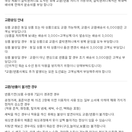
해당 제품이 클릭앤퍼니로 도착된 후에 교환/반품 처리가 가능하며, 클릭앤퍼니에서는 국내택
배비에 한해서 운송비를 부담 합니다
교환운임 안내
상품 교환은 동일 상품 또는 타 상품으로도 교환 가능하며, 교환시 교환배송비 6,000원은 고
객님 부담입니다.
(상품을 저희쪽에 보내는 배송비 3,000+고객님께 다시 발송되는 배송비 3,000)
상품 불량일 경우 : 동일 상품으로 교환시 클릭앤퍼니에서 왕복 운임을 모두 부담합니다.
상품 불량일 경우 : 동일 상품 외 타 상품이나 옵션 변경시 배송비 3,000원 고객님 부담입니
다.
상품 불량일 경우 : 교환이 아닌 변심으로 반품을 할 경우 초기 배송비 3,000원은 고객님 부
담입니다.
(인위적인 훼손 & 수선 등의 악용을 방지하기 위함이니 양해부탁드립니다)
*교환/반품시에도 추가 발생되는 모든 도선료는 고객님께서 부담해주셔야 합니다.
교환/반품이 불가한 경우
반품기한(상품 수령후 7일)이 경과한 경우
공정거래, 표준약관 제 15조 2항에 의한 이용자의 사용 또는 일부 소비에 의하여 재화 가치가
현저히 감소한 경우
(착용 흔적, 화장품, 탈취제 냄새, 세탁, 수선, 택훼손 포함)
세탁을 하신 경우나 착용을 하신 후에는 불량이 발견되어도 교환/반품이 불가합니다.
워싱면 종류의 제품은 워싱과정에서 옷이 살짝 돌아가는 현상이 있을 수 있습니다.
피팅만 해보신 경우라도 상품이 훼손된 경우(구김,늘어남,보풀)는 불가합니다.