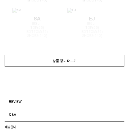
SHOES(240)
SHOES(240)
SA
EJ
168cm
165cm
TOP(55)
TOP(55)
BOTTOM(26)
BOTTOM(26)
SHOES(240)
SHOES(240)
상품 정보 더보기
REVIEW
Q&A
배송안내