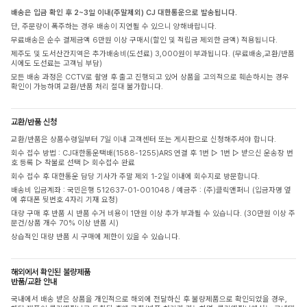
배송은 입금 확인 후 2~3일 이내(주말제외) CJ 대한통운으로 발송됩니다.
단, 주문량이 폭주하는 경우 배송이 지연될 수 있으니 양해바랍니다.
무료배송은 순수 결제금액 6만원 이상 구매시(할인 및 적립금 제외한 금액) 적용됩니다.
제주도 및 도서산간지역은 추가배송비(도선료) 3,000원이 부과됩니다. (무료배송,교환/반품
시에도 도선료는 고객님 부담)
모든 배송 과정은 CCTV로 촬영 후 출고 진행되고 있어 상품을 고의적으로 훼손하시는 경우
확인이 가능하며 교환/반품 처리 절대 불가합니다.
교환/반품 신청
교환/반품은 상품수령일부터 7일 이내 고객센터 또는 게시판으로 신청해주셔야 합니다.
회수 접수 방법 : CJ대한통운택배(1588-1255)ARS 연결 후 1번 ▷ 1번 ▷ 받으신 운송장 번
호 등록 ▷ 착불로 선택 ▷ 회수접수 완료
회수 접수 후 대한통운 담당 기사가 주말 제외 1-2일 이내에 회수지로 방문합니다.
배송비 입금계좌 : 국민은행 512637-01-001048 / 예금주 : (주)클릭앤퍼니 (입금자명 옆
에 휴대폰 뒷번호 4자리 기재 요청)
대량 구매 후 반품 시 반품 수거 비용이 1만원 이상 추가 부과될 수 있습니다. (30만원 이상 주
문건/상품 개수 70% 이상 반품 시)
상습적인 대량 반품 시 구매에 제한이 있을 수 있습니다.
해외에서 확인된 불량제품
반품/교환 안내
국내에서 배송 받은 상품을 개인적으로 해외에 전달하신 후 불량제품으로 확인되었을 경우,