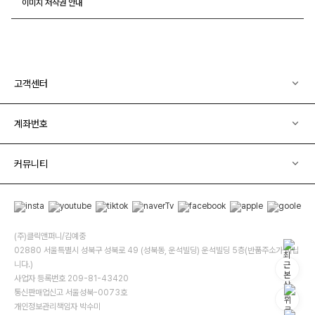
이미지 저작권 안내
고객센터
계좌번호
커뮤니티
(주)클릭앤퍼니/김예중
02880 서울특별시 성북구 성북로 49 (성북동, 운석빌딩) 운석빌딩 5층(반품주소가 아닙
니다.)
사업자 등록번호 209-81-43420
통신판매업신고 서울성북-0073호
개인정보관리책임자 박수미