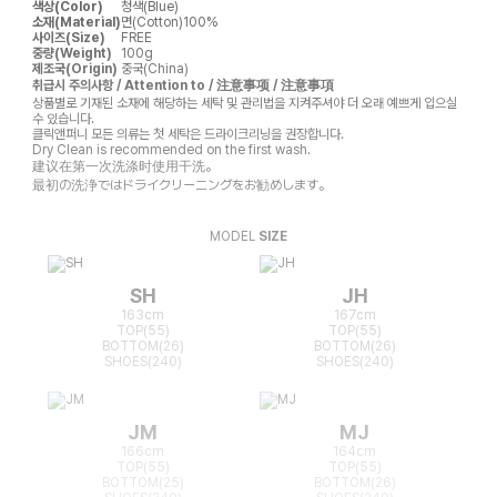
색상(Color)
청색(Blue)
소재(Material)
면(Cotton)100%
사이즈(Size)
FREE
중량(Weight)
100g
제조국(Origin)
중국(China)
취급시 주의사항 / Attention to / 注意事项 / 注意事項
상품별로 기재된 소재에 해당하는 세탁 및 관리법을 지켜주셔야 더 오래 예쁘게 입으실
수 있습니다.
클릭앤퍼니 모든 의류는 첫 세탁은 드라이크리닝을 권장합니다.
Dry Clean is recommended on the first wash.
建议在第一次洗涤时使用干洗。
最初の洗浄ではドライクリーニングをお勧めします。
MODEL
SIZE
SH
JH
163cm
167cm
TOP(55)
TOP(55)
BOTTOM(26)
BOTTOM(26)
SHOES(240)
SHOES(240)
JM
MJ
166cm
164cm
TOP(55)
TOP(55)
BOTTOM(25)
BOTTOM(26)