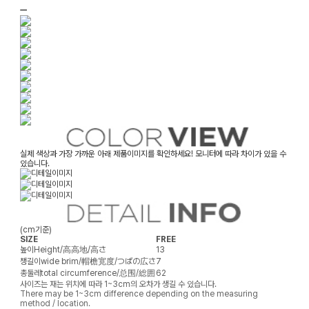
ㅡ
실제 색상과 가장 가까운 아래 제품이미지를 확인하세요! 모니터에 따라 차이가 있을 수
있습니다.
(cm기준)
SIZE
FREE
높이
Height/高高地/高さ
13
챙길이
wide brim/帽檐宽度/つばの広さ
7
총둘레
total circumference/总围/総囲
62
사이즈는 재는 위치에 따라 1~3cm의 오차가 생길 수 있습니다.
There may be 1~3cm difference depending on the measuring
method / location.