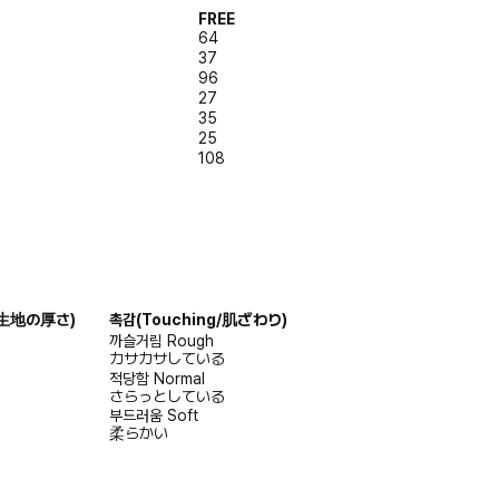
FREE
64
37
96
27
35
25
108
s/生地の厚さ)
촉감
(Touching/肌ざわり)
까슬거림
Rough
カサカサしている
적당함
Normal
さらっとしている
부드러움
Soft
柔らかい