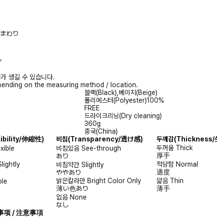
/胸まわり
ル
가 생길 수 있습니다.
ending on the measuring method / location.
블랙(Black),베이지(Beige)
폴리에스터(Polyester)100%
FREE
드라이크리닝(Dry cleaning)
360g
중국(China)
xibility/伸縮性)
비침
(Transparency/透け感)
두께감
(Thicknes
두꺼움
Thick
exible
비침있음
See-through
厚手
あり
Slightly
적당함
Normal
비침약간
Slightly
適度
ややあり
밝은칼라만
Bright Color Only
얇음
Thin
ble
薄い色あり
薄手
없음
None
なし
注意事项 / 注意事項