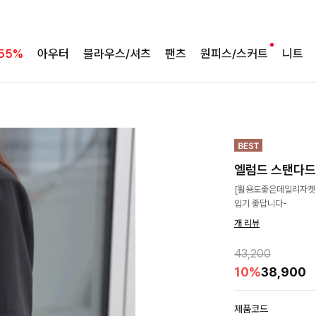
55%
아우터
블라우스/셔츠
팬츠
원피스/스커트
니트
엘럼드 스탠다
[활용도좋은데일리자켓❣
입기 좋답니다-
개 리뷰
43,200
10%
38,900
제품코드