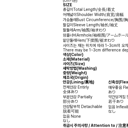
(cm기준)
SIZE
총길이
Total Length/全長/着丈
어깨넓이
Shoulder Width/肩宽/肩幅
가슴둘레
Bust Circumference/胸围
팔길이
Sleeve Length/袖长/袖丈
팔둘레
Arm/袖围/袖まわり
암홀너비
Armhole/袖根围/アームホー
밑단둘레
Hem/下摆围/裾まわり
사이즈는 재는 위치에 따라 1~3cm의 오차
There may be 1~3cm difference dep
색상(Color)
소재(Material)
사이즈(Size)
세탁방법(Washing)
중량(Weight)
제조국(Origin)
안감
(Lining/裏地)
신축성
(Fle
전체안감
Entirly
매우좋음
Fl
全体あり
あり
부분안감
Partially
약간당겨짐
部分あり
若干あり
안감탈부착
Detachable
없음
Inflexi
脱着可能
なし
없음
None
なし
취급시 주의사항 / Attention to / 