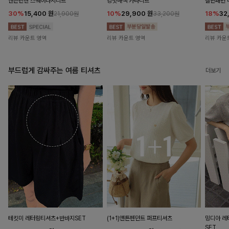
앤즌린넨 스퀘어나시니트
킹밋배색 카라니트
캘핀패턴 
30%
15,400
원
10%
29,900
원
18%
32
21,900원
33,200원
리뷰 카운트 영역
리뷰 카운트 영역
리뷰 카운
부드럽게 감싸주는 여름 티셔츠
더보기
테킷미 레터링티셔츠+반바지SET
(1+1)앤튼펜던트 퍼프티셔츠
밍디아 
SET