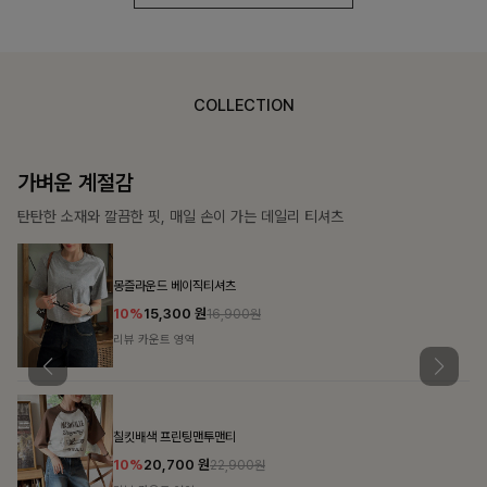
COLLECTION
가장 쉬운 코디
특별한 날부터 일상까지 함께하는 룩
쥬빌스트링 포켓원피스
17%
48,900
원
58,900원
리뷰 카운트 영역
블룬티 나시원피스+셔츠SET
15%
31,900
원
37,500원