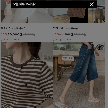
오늘 하루 보지 않기
펌레이스 리본블라우스
럽틸스퀘어 리본블라우스
10%
39,600
원
10%
44,100
원
43,900원
48,900원
리뷰 카운트 영역
리뷰 카운트 영역