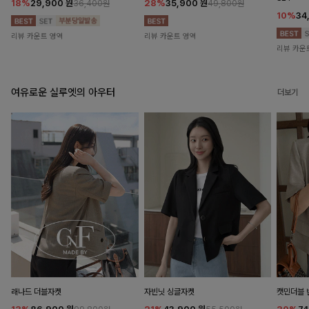
18%
29,900
원
28%
35,900
원
36,400원
49,800원
10%
34
리뷰 카운트 영역
리뷰 카운트 영역
리뷰 카운
여유로운 실루엣의 아우터
더보기
래나드 더블자켓
자빈닛 싱글자켓
캣민더블 