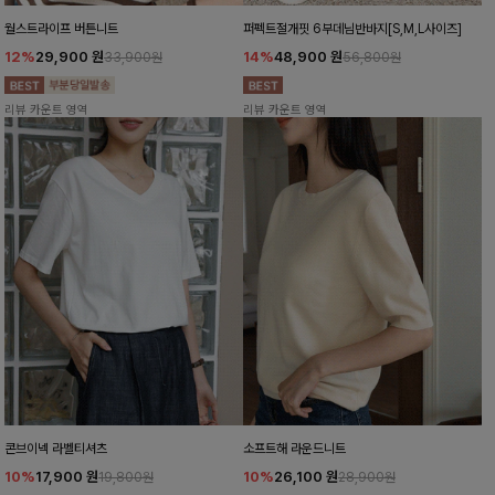
월스트라이프 버튼니트
퍼펙트절개핏 6부데님반바지[S,M,L사이즈]
12%
29,900
원
14%
48,900
원
33,900원
56,800원
리뷰 카운트 영역
리뷰 카운트 영역
콘브이넥 라벨티셔츠
소프트해 라운드니트
10%
17,900
원
10%
26,100
원
19,800원
28,900원