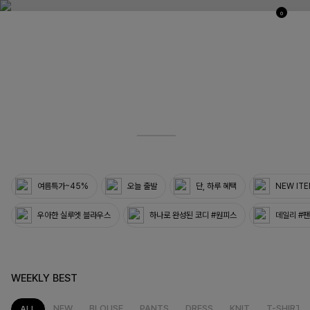
0
03
33
여름특가~45%
오늘 출발
단, 하루 혜택
NEW IT
우아한 실루엣 블라우스
하나로 완성된 코디 #원피스
데일리 #
WEEKLY BEST
NEW
BLOUSE
PANTS
DRESS
KNIT
T-SHIRT
ALL