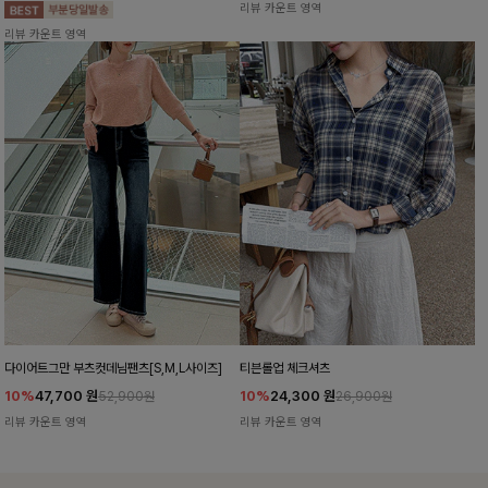
리뷰 카운트 영역
리뷰 카운트 영역
다이어트그만 부츠컷데님팬츠[S,M,L사이즈]
티븐롤업 체크셔츠
10%
47,700
원
10%
24,300
원
52,900원
26,900원
리뷰 카운트 영역
리뷰 카운트 영역