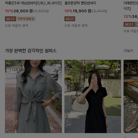
딱좋은5부 데님반바지[S,M,L,XL사이즈]
쿨코튼핀턱 밴딩반바지
더예쁜린넨
이즈]
10%
26,900
원
15%
19,900
원
29,800원
23,400원
12%
36
리뷰 카운트 영역
리뷰 카운트 영역
리뷰 카운
가장 완벽한 감각적인 원피스
더보기