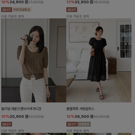
10%
24,900
원
13%
33,900
원
27,600원
38,900원
리뷰 카운트 영역
리뷰 카운트 영역
윌리덤 라운드앤브이넥가디건
룬셀퍼프 셔링원피스
10%
20,900
원
10%
36,900
원
23,200원
40,900원
리뷰 카운트 영역
리뷰 카운트 영역