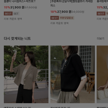
블룬티 나시원피스+셔츠SET
[주문폭주/군살삭제]젤링클프리 카라원
롬셔링배
피스
15%
31,900
원
15%
32
37,500원
18%
27,900
원
34,000원
리뷰 카운트 영역
리뷰 카운
리뷰 카운트 영역
다시 찾게되는 니트
더보기