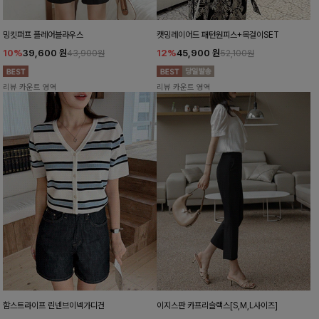
밍킷퍼프 플레어블라우스
캣밍레이어드 패턴원피스+목걸이SET
10%
39,600
원
12%
45,900
원
43,900원
52,100원
리뷰 카운트 영역
리뷰 카운트 영역
함스트라이프 린넨브이넥가디건
이지스판 카프리슬랙스[S,M,L사이즈]