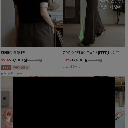
더리골지 카라니트
강력한편안함 와이드슬랙스[FREE,L사이즈]
12%
29,900
원
10%
37,800
원
33,900원
41,900원
리뷰 카운트 영역
리뷰 카운트 영역