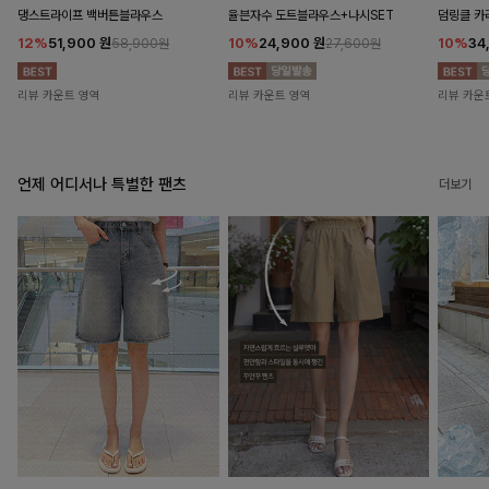
댕스트라이프 백버튼블라우스
율븐자수 도트블라우스+나시SET
덤링클 카
12%
51,900
원
10%
24,900
원
10%
34
58,900원
27,600원
리뷰 카운트 영역
리뷰 카운트 영역
리뷰 카운
언제 어디서나 특별한 팬츠
더보기