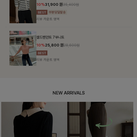
10%
31,900
원
35,400원
리뷰 카운트 영역
셀드펜던트 7부니트
10%
25,800
원
28,600원
리뷰 카운트 영역
NEW ARRIVALS