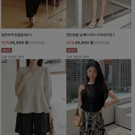
릴픈배색 링클블라우스
헨틴링클 날개티셔츠+치마바지SET
12%
29,900
원
12%
29,900
원
33,900원
33,900원
리뷰 카운트 영역
리뷰 카운트 영역