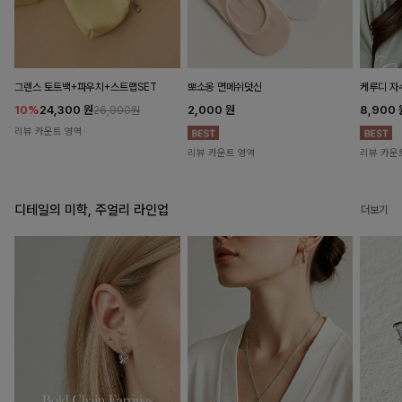
뽀소옹 면메쉬덧신
그렌스 토트백+파우치+스트랩SET
케루디 자
2,000
원
10%
24,300
원
8,900
26,900원
리뷰 카운트 영역
리뷰 카운트 영역
리뷰 카운
디테일의 미학, 주얼리 라인업
더보기