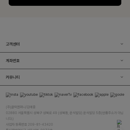
고객센터
계좌번호
커뮤니티
(주)클릭앤퍼니/김예중
02880 서울특별시 성북구 성북로 49 (성북동, 운석빌딩) 운석빌딩 5층(반품주소가 아닙
니다.)
사업자 등록번호 209-81-43420