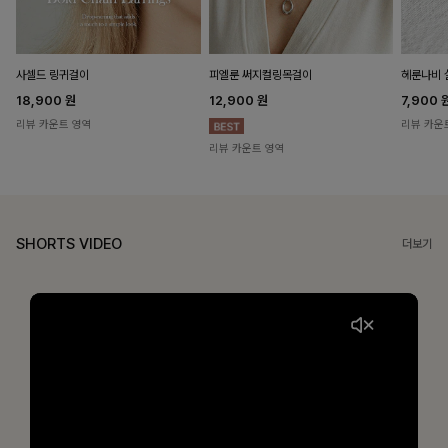
헤룬나비 
사셀드 링귀걸이
피엘룬 써지컬링목걸이
7,900
18,900
원
12,900
원
리뷰 카운
리뷰 카운트 영역
리뷰 카운트 영역
SHORTS VIDEO
더보기