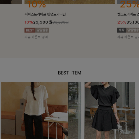
25%
10%
밴스트라이프 스트링원피스
[5천장돌파/C
25%
35,100
원
10%
34,90
46,800원
리뷰 카운트 영역
리뷰 카운트 영
BEST ITEM