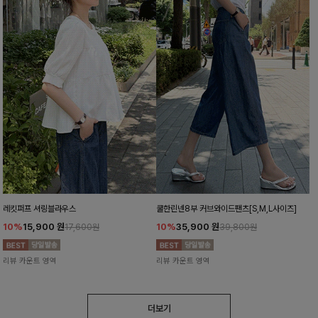
레킷퍼프 셔링블라우스
쿨한린넨8부 커브와이드팬츠[S,M,L사이즈]
10%
15,900
원
10%
35,900
원
17,600원
39,800원
리뷰 카운트 영역
리뷰 카운트 영역
더보기