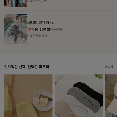
리뷰 카운트 영역
캣시어서커 버튼카라원피스+벨트SET
16%
79,900
원
95,100원
리뷰 카운트 영역
감각적인 선택, 완벽한 마무리
더보기