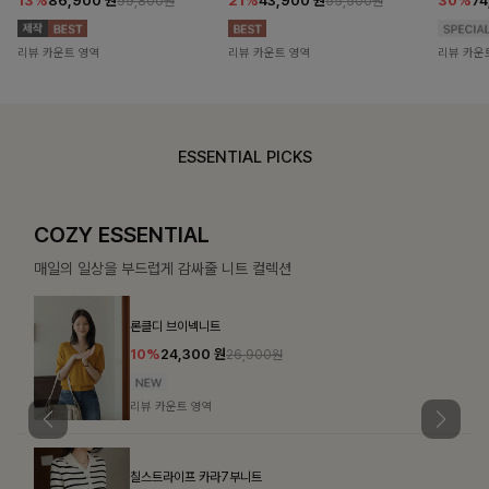
13%
86,900
원
21%
43,900
원
30%
7
99,800원
55,500원
리뷰 카운트 영역
리뷰 카운트 영역
리뷰 카운
ESSENTIAL PICKS
COZY ESSENTIAL
매일의 일상을 부드럽게 감싸줄 니트 컬렉션
론클디 브이넥니트
10%
24,300
원
26,900원
리뷰 카운트 영역
칠스트라이프 카라7부니트